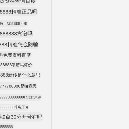
免费资料查询百度
888888精准正品吗
特一期预测准不准
88888888靠谱吗
88888精准怎么防骗
资料免费资料百度
8888888靠谱吗评价
888888新传是什么意思
7777788888是嘛意思
777788888888精准的来源
888888888来电干嘛
9点30分开号有吗
8888888