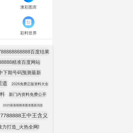
澳彩图库
彩料世界
788888888888百度结果
8888888精准百度网站
中下期号码预测最新
渠道
2026免费正版资料大全
资料
新门内资料免费公开
2025新港期期准最准最新消息
77788888王中王含义
致力打造_火热全网!