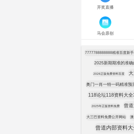
开奖直播
马会原创
7777788888888精准百度新
2025新期期准的准
大
2026正版免费资料百度
奥门一肖一特一码精准预
118论坛118资料大
曾道
2025年正版资料免费
大三巴资料免费公开网站
澳
曾道内部资料大