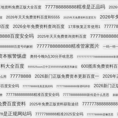
777788888888精准是正品吗
草地资料免费正版大全百度
20
2026
2026年天天免费资料百度和5555
百度
2025年天免费资料百度官方
88百度
2026全年免费资料查询百度
7777
17库恢复正常使用1
888888百度安全吗
77778888
2025年天天免费查询资料百度
7777788888888精准管家图片
8888888888百度号码解析
一码一特
费资本猴警惕虚
奥特今晚9点30分开啥意思
77777777777888888888888靠
资料大全百度
600图库免费资料
555525oom王中王5555555的寓意和象征
77778888
2026新门正版免费资本更新百度一
2026
怎么用
2026新门
888百度安全吗
777778888传真是真的吗
7777788888888靠谱吗评价
7777888888888精准百度安全吗
7777888888888新传是什么意思
费
新疆7
天免费百度资料
777777888888
2025年免费正版资料获取途径
ccm是正规网站吗
7777788888精准2025安全吗
7777788888是嘛意思