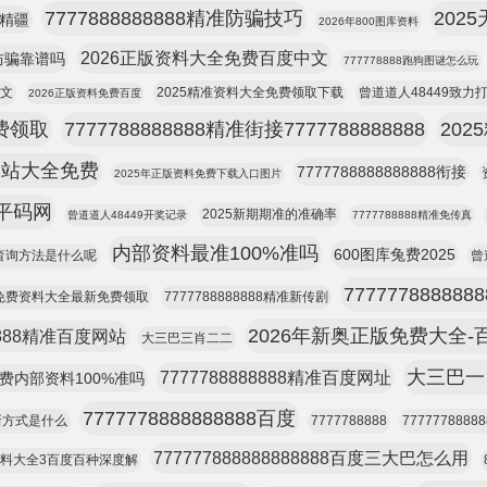
7777888888888精准防骗技巧
202
准精疆
2026年800图库资料
2026正版资料大全免费百度中文
准防骗靠谱吗
777778888跑狗图谜怎么玩
中文
2025精准资料大全免费领取下载
曾道道人48449致力
2026正版资料免费百度
费领取
7777788888888精准街接7777788888888
20
网站大全免费
7777788888888888衔接
2025年正版资料免费下载入口图片
平码网
2025新期期准的准确率
曾道道人48449开奖记录
7777788888精准免传真
内部资料最准100%准吗
600图库兔费2025
料杳询方法是什么呢
曾
777777888888
准免费资料大全最新免费领取
7777788888888精准新传剧
2026年新奥正版免费大全-百
88888精准百度网站
大三巴三肖二二
大三巴一
7777788888888精准百度网址
费内部资料100%准吗
7777778888888888百度
新方式是什么
7777788888
777777888
777777888888888888百度三大巴怎么用
8资料大全3百度百种深度解