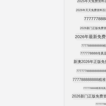
2025年天免费资料
2026年天天免费资料
7777778
2026新门正版免费
2026年最新免
77778888888
777778888传
新澳2026年正版
777777888888888
777788888888
777778888精准传
2026新门正版免费
777777