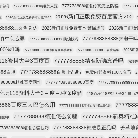
777778888精准传真怎么防骗
费准吗
777788888888精准的来源
77778
2026新门正版免费百度官方202
度
2026新门正版免费资本百度2025
8888888怎么查真伪
2025新门正版免费资本,警惕虚假
2026新门正
%真中怎么弄
7777888888888来电干
7777788888888888防骗技巧
00%准吗
2026
7777788888888精准百度新手教程
7777788888888888百度结果
坛118资料大全3百度百
7777788888精准防骗靠谱吗
内部资
8888百度
7777788888888百度正品吗
免费内部资料100%准吗
88888888精准百度网址
7777778888888888百度
7777778888888888
8论坛118资料大全3百度百种深度解
118论坛118资料大全3百度百
8888888百度三大巴怎么用
77778
7777888888888精准百度网站怎么用
7777788888精准怎么防骗
7777788888新奥
后的故事
777788888888精准是正品吗
芳草地
7788888888精准防骗技巧