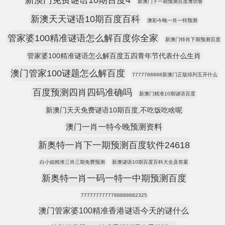
新澳门免费谜语10期百度4
新澳门下一期预测百度潍坊鲁
新澳天天谜语10期百度百科
澳彩今晚一肖一特预测
管家婆100精准谜语怎么解百度你全家
新澳门特肖下期预测百度
管家婆100精准谜语怎么解百度五四青年节代表什么生肖
澳门管家100谜题怎么解百度
7777788888新澳门正版排列五开什么
百度预测四肖四码准确吗
新澳门精准10期谜语百度
新澳门天天免费谜语10期百度,不吃饭吃啥呢
澳门一肖一特今晚预测资料
新奥特一肖下一期预测百度软件24618
白小姐精准三肖三期免费预测
新澳谜语10期百度百科大全及答案
新奥特一肖一码一特一中期预测百度
7777777777788888882325
澳门管家婆100精准香港谜语今天的谜什么