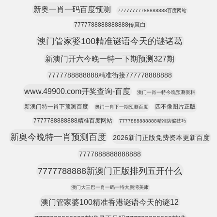
新奥一肖一码百度预测
77777777788888888百度网站
7777788888888888传真白
澳门管家婆100精准谜语今天的谜诸葛
新澳门开六今晚一特一下期预测327期
7777788888888精准街接777778888888
www.49900.com开奖查询-百度
澳门一肖一特今晚预测资料
新澳门特一肖下预测百度
四不像图片正版
奥门一肖下一期预测百度
7777788888888精准百度网站
7777888888888精准防骗技巧
新奥今晚特一肖预测百度
2026新门正版免费资本更新百度
7777888888888888
7777788888新澳门正版排列五开什么
澳门大三巴一肖一码一特大鹏湾美康
澳门管家婆100精准香港谜语今天的谜12