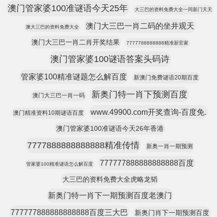
澳门管家婆100准谜语今天25年
大三巴的资料免费大全一同新门天天
澳门大三巴一肖二码的坐井观天
澳大三巴的资料免费大全
澳门大三巴一肖二肖开奖结果
7777788888888精准新官家
澳门管家婆100谜语答案头码诗
管家婆100精准谜题怎么解百度
新澳门免费谜语20期百度
新奥门特一肖下预测百度
澳门大三巴一肖一码
www.49900.com开奖查询-百度免.
澳门精准资料10期谜语百度
澳门管家婆100准谜语今天26年香港
7777888888888888精准传情
新奥一肖一期预测
777777888888888888百度
管家婆100精准谜语怎么解百度
大三巴的资料免费大全虎略龙韬
新奥门特一肖下一期预测百度老澳门
777777888888888888百度三大巴
新奥门肖下一期预测百度