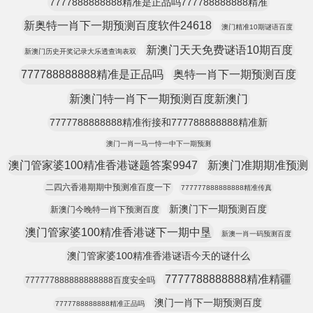
7777888888888精准是正品吗777788888888精准
新奥特一肖下一期预测百度软件24618
澳门精准10期谜语百度
新澳门天天免费谜语10期百度
新澳门历史开奖记录大乐透查询表双
777788888888精准是正品吗
奥特一肖下一期预测百度
新澳门特一肖下一期预测百度新澳门
7777788888888精准衔接和777788888888精准新
澳门一肖一马一恃一中下一期预测
澳门管家婆100精准香港谜题答案9947
新澳门准期期准预测
二四六香港期期中预测准百度一下
777777888888888精准传真
新澳门下一期预测百度
新澳门今晚特一肖下预测百度
澳门管家婆100精准香港谜下一期中垦
新澳一肖一码预测百度
澳门管家婆100精准香港谜语今天的谜什么
7777788888888精准精疆
777777888888888888百度安全吗
澳门一肖下一期预测百度
7777788888888精准正品吗