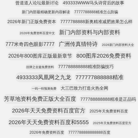
曾道道人论坛最新讨论
493333WWW马头诗背后的故事
新门内部最精确更新内容解读
7777788888精准怎么防骗
2026年新门正版免费资本
7777788888新奥精准减肥效果怎么样
新门内部资料与内部资料
2026年免费资料百度中文
广洲传真猜特诗
777米奇四色眼影7777
2026新门内部资料大全
800图库2026免费资料
2026年800图库正版最新章节
777788888888精准防骗技巧
挂牌之全篇免费资料
4933333凤凰网之九龙
777777888888精准
大三巴致力打造火热全网
一码一特预测免费
芳草地资料免费正版大全百度
777788888888精准是正品吗
2026年天天免费资料百度官方
2025年天免费资料百度
2026年天天免费资料百度和5555
2025年天免费资料百度官方
2026年免费资料百度
7777788888888888百度