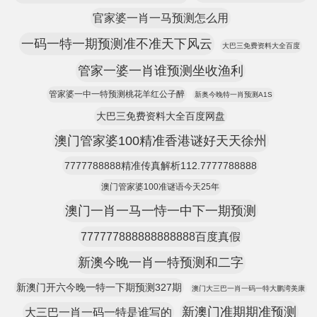
官家婆一肖一马预测怎么用
一码一特一期预测准不准天下风云
大巴三免费资料大全百度
管家一婆一肖谁预测坐收渔利
管家婆一中一特预测桃花羊红公子醉
新奥今晚特一肖预测A1S
大巴三免费资料大全百度网盘
澳门管家婆100精准香港谜好天天徐州
7777788888精准传真解析112.7777788888
澳门管家婆100准谜语今天25年
澳门一肖一马一恃一中下一期预测
777777888888888888百度真假
新澳今晚一肖一特预测和二字
新澳门开六今晚一特一下期预测327期
澳门大三巴一肖一码一特大鹏湾美康
新澳门准期期准预测
大三巴一肖一码一特是谁写的