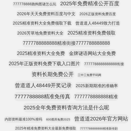
2025年免费精准公开百度
777778888跑狗图谜怎么玩
2026年天天免费资料百度与中文
2026正版资料免费百度
2025精准资料大全免费领取下载
曾道道人48449致力打造
2025精准资料免费领取
2026芳草地免费资料大全
7777788888888精准街接7777788888888
2025精准资料大全免费
金牌谜语网站大全免费
2025年正版资料免费下载入口图片
7777788888888888衔接
资料长期免费公开
三中三免费平码网
曾道道人48449开奖记录
2025新期期准的准确率
7777788888精准免传真
7777778888888精准
2025全年免费资料杳询方法是什么呢
曾道道2026年官方网站
内部资料最准100%准吗
600图库兔费2025
2025年精准免费资料大全最新免费领取
7777788888888精准新传剧