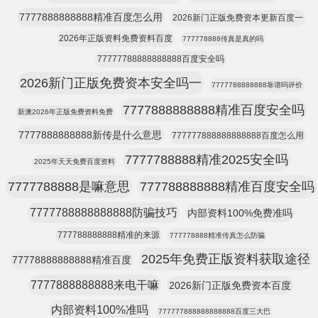
7777888888888精准百度怎么用
2026新门正版免费资本更新百度一
2026年正版资料免费资料百度
777778888传真是真的吗
77777788888888888百度安全吗
2026新门正版免费资本安全吗一
7777788888888靠谱吗评价
7777888888888精准百度安全吗
新澳2026年正版免费资料免费
7777888888888新传是什么意思
777777888888888888百度怎么用
7777788888精准2025安全吗
2025年天天免费百度资料
7777788888是嘛意思
777788888888精准百度安全吗
7777788888888888防骗技巧
内部资料100%免费准吗
777788888888精准的来源
777778888精准传真怎么防骗
2025年免费正版资料获取途径
77778888888888精准百度
7777888888888来电干嘛
2026新门正版免费资本百度
内部资料100%准吗
777777888888888888百度三大巴