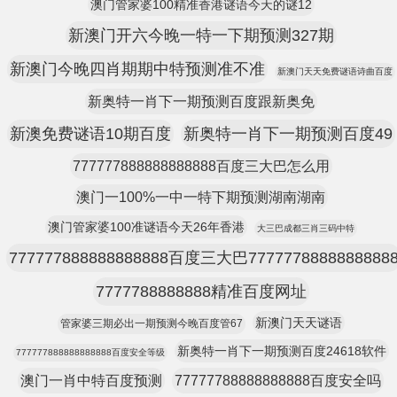
澳门管家婆100精准香港谜语今天的谜12
新澳门开六今晚一特一下期预测327期
新澳门今晚四肖期期中特预测准不准
新澳门天天免费谜语诗曲百度
新奥特一肖下一期预测百度跟新奥免
新澳免费谜语10期百度
新奥特一肖下一期预测百度49
777777888888888888百度三大巴怎么用
澳门一100%一中一特下期预测湖南湖南
澳门管家婆100准谜语今天26年香港
大三巴成都三肖三码中特
777777888888888888百度三大巴7777778888888888
7777788888888精准百度网址
新澳门天天谜语
管家婆三期必出一期预测今晚百度管67
新奥特一肖下一期预测百度24618软件
777777888888888888百度安全等级
澳门一肖中特百度预测
77777788888888888百度安全吗