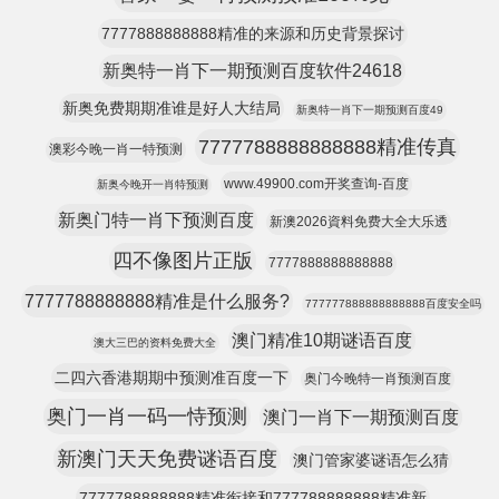
7777888888888精准的来源和历史背景探讨
新奥特一肖下一期预测百度软件24618
新奥免费期期准谁是好人大结局
新奥特一肖下一期预测百度49
7777788888888888精准传真
澳彩今晚一肖一特预测
www.49900.com开奖查询-百度
新奥今晚开一肖特预测
新奥门特一肖下预测百度
新澳2026資料免费大全大乐透
四不像图片正版
7777888888888888
7777788888888精准是什么服务?
777777888888888888百度安全吗
澳门精准10期谜语百度
澳大三巴的资料免费大全
二四六香港期期中预测准百度一下
奥门今晚特一肖预测百度
奥门一肖一码一恃预测
澳门一肖下一期预测百度
新澳门天天免费谜语百度
澳门管家婆谜语怎么猜
7777788888888精准衔接和777788888888精准新