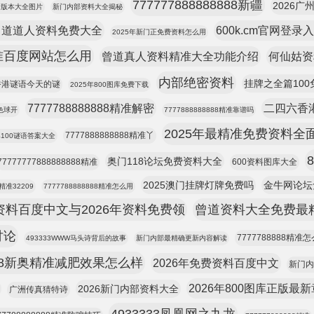
777777888888888新疆
2026广
新版本大全图片
新门内部资料大全揭秘
曾道道人资料免费大全
600k.cm官网登录
2025年新门正免费资料怎么用
8精准百度网站怎么用
曾道真人资料精准大全功能介绍
何仙姑资
内部绝密资料
挂牌之全篇100
香港谜语今天的谜
2025年800图库免费下载
7777788888888精准解密
二四六香
色球开
7777888888888精准靠谱吗
2025年最精准免费资料全
7777888888888精准丫
100谜语答案大全
奥门118论坛免费资料大全
77777777888888888精准
600资料图库大全
2025澳门挂牌灯牌免费吗
金牛网论坛
8精准32209
7777788888888精准怎么用
资料百度中文与2026年资料免费领
曾道资料大全免费最
讨论
7777788888精准
493333WWW马头诗背后的故事
新门内部最精确更新内容解读
8888新奥精准减肥效果怎么样
2026年免费资料百度中文
新门内
2026年800图库正版最
2026新门内部资料大全
广洲传真猜特诗