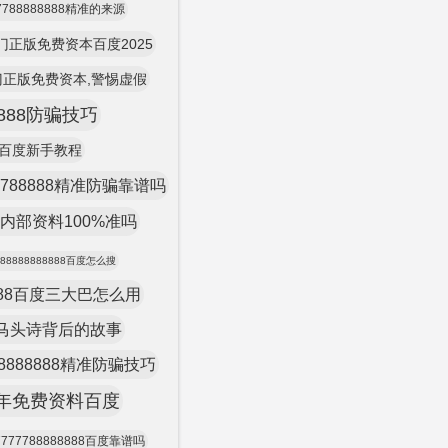
7788888888精准的来源
新门正版免费资本百度2025
新门正版免费资本,警惕虚假
88888防骗技巧
精准百度新手教程
7788888精准防骗靠谱吗
内部资料100%准吗
888888888888百度怎么搜
88888百度三大巴怎么用
WW马头诗背后的故事
88888888精准防骗技巧
6年免费资料百度
7777788888888百度靠谱吗