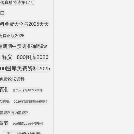
州传真猜特诗第17期
入口
料兔费大全与2025天天
免费正版2025
港期期中预测准确吗9w
面释义
800图库2026
800图库免费资料2025
免费论坛资料
精准
曾夫人论坛40779中特
怎么防骗
2026年新门正版免费资本
部资料与内部资料
新章节
800图库2026免费资料