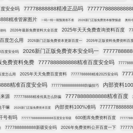
77778888888精准正品吗
777777888888
8百度安全吗
888888精准管家图片
一码一特一期预测准不准
2026新门正版免费资本猴警惕虚
奥特今
2025年天天免费查询资料百度
7
2026年最新免费资料大全百度
8靠谱吗
精准百度怎么用
2026新门正版免费资本更新百度一
2026年正版资料免费资料百
2026新门正版免费资本安全吗一
77777888
888百度安全吗
正版免费资料免费
7777888888888精准百度安全吗
77778
777
2025年天天免费百度资料
88百度怎么用
7777788888精准2025安全吗
888888精准百度安全吗
内部资料10
7777788888888888防骗技巧
77778888888888精准百度
的来源
777778888精准传真怎么防骗
内部资料100%准吗
7777778888
来电干嘛
2026新门正版免费资本百度
开号有吗
600图库免费资料百度
777777888888888888百度安全等级
777778
7777888888888新疆安全吗
2026年免费资料公开百度一下
7777
级