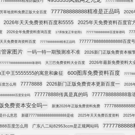
4933333凤凰网之九龙
77788888888精准防骗技巧
777777888888精准
777788888888精准是正品吗
20
芳草地资料免费正版大全百度
2026年天天免费资料百度和5555
2025年天免费资料百度官
度
2026全年免费资料查询百度
77
17库恢复正常使用1
7777788888888百度靠谱吗
777777888888888888百
5年天天免费查询资料百度
77778888888精准正品吗
8精准管家图片
一码一特一期预测准不准
2026新门正版免费资本猴
2026年最新免费资料大
大三巴免费资料大全百度
7777777888888888888靠谱吗
600图库免费资料百度
om王中王5555555的寓意和象征
7777
77778888
2026新门正版免费资本更新百度一
精准百度怎么用
202
777778888传真是真的吗
7777788888888
8888888888百度安全吗
正版免费资本安全吗一
7777888888
新澳2026年正版免费资料免费
新传是什么意思
新疆777788888888888888是啥
2025年天天免费百度资料
202
77777888
88888百度怎么用
广东八二站82953ccm是正规网站吗