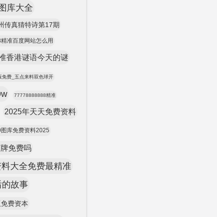
K图库大全
广州传真猜特诗第17期
8888精准百度网站怎么用
精准香港谜语今天的谜
正版免费_五点来料双色球开
w
77778888888精准
2025年天天免费资料
0图库免费资料2025
灯牌免费吗
资料大全免费最精准
后的故事
版免费资本