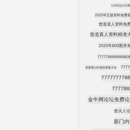
118论坛11
2025年正版资料免费
曾道道人资料免
曾道真人资料精准
2025年800图
7777788888888
777
管家婆100谜语答案大全
777777778
77778
金牛网论坛免费论
曾夫人论
新门内