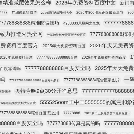
88新奥精准减肥效果怎么样
2026年免费资料百度中文
新门
777
广洲传真猜特诗
2026年800图库正版最新章节
80
2026新门内部资料大全
777777888
777788888888精准防骗技巧
4933333凤凰网之九龙
致力打造火热全网
777788888888
芳草地资料免费正版大全百度
天免费资料百度官方
2026年天天免费资
2025年天免费资料百度
2026年免费资料百度
7777788888888888百度
2026全年免费资料查询百度
7777788888888百度安全吗
2025年天天免
888百度靠谱吗
一
品吗
7777788888888精准管家图片
777777888888888888百度号码解析
奥特今晚9点30分开啥意思
777777777778888
猴警惕虚
555525oom王中王5555555的寓意和象
026年最新免费资料大全百度
7777888888888精准百度怎么用
77778888
2026新门正版免费资本更新百度一
88888888百度安全吗
77777888
777778888传真是真的吗