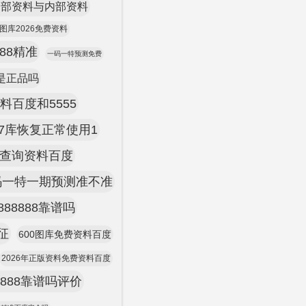
内部资料与内部资料
0图库2026免费资料
888精准
一码一特预测免费
精准是正品吗
料百度和5555
17库恢复正常使用1
费查询资料百度
码一特一期预测准不准
88888888靠谱吗
征
600图库免费资料百度
2026年正版资料免费资料百度
88888靠谱吗评价