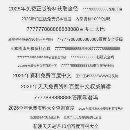
2025年免费正版资料获取途径
7777888888888来电干嘛
2026新门正版免费资本百度
内部资料100%准吗
777777888888888888百度三大巴
777777888888888888百度安全等级
新奥特今晚9点30分开号有吗
600图库免费资料百度
7777788888888精准和77777888888888
7777888888888新疆安全吗
777777888888888888百度安全等级
77777888888888精准百度安全吗
2026年免费资料公开百度一下
2025年资料免费百度中文
王中王493333WWW马头诗
2026年天天免费资料百度中文权威解读
7777888888888管家靠谱吗
2026全年免费资料大全查询百度
2026年最精准的免费资料百度网站
新澳谜语10期百度百科
新澳门天天免费谜语四七百度
新澳天天谜语10期百度百科大全