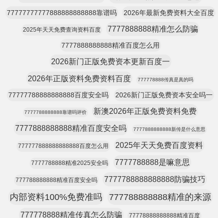
77777777777888888888888靠谱吗
2026年最新免费资料大全百度
7777888888精准怎么防骗
2025年天天免费查询资料百度
7777888888888精准百度怎么用
2026新门正版免费资本更新百度一
2026年正版资料免费资料百度
777778888传真是真的吗
77777788888888888百度安全吗
2026新门正版免费资本安全吗一
新澳2026年正版免费资料免费
7777788888888靠谱吗评价
7777888888888精准百度安全吗
7777888888888新传是什么意思
2025年天天免费百度资料
777777888888888888百度怎么用
7777788888是嘛意思
7777788888精准2025安全吗
7777788888888888防骗技巧
777788888888精准百度安全吗
内部资料100%免费准吗
777788888888精准的来源
777778888精准传真怎么防骗
77778888888888精准百度