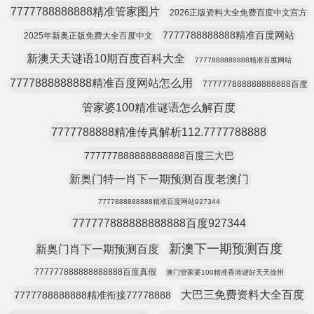
7777788888888精准管家图片
2026正版资料大全免费百度中文宫方
7777788888888精准百度网站
2025年新奥正版免费大全百度中文
新澳天天谜语10期百度百科大全
7777888888888精准百度网站
7777888888888精准百度网站怎么用
777777888888888888百度
管家婆100精准谜语怎么解百度
7777788888精准传真解析112.7777788888
777777888888888888百度三大巴
新奥门特一肖下一期预测百度老澳门
7777888888888精准百度网站927344
777777888888888888百度927344
新澳下一期预测百度
新奥门肖下一期预测百度
777777888888888888百度真假
澳门管家婆100精准香港谜好天天徐州
大巴三免费资料大全百度
7777788888888精准衔接77778888