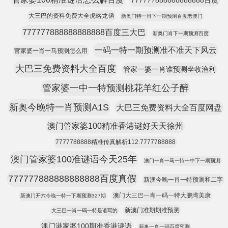
777777888888888888百度
大三巴的资料免费大全虎略龙韬
新奥门特一肖下一期预测百度老澳门
777777888888888888百度三大巴
新奥门肖下一期预测百度
一码一特一期预测准不准天下风云
官家婆一肖一马预测怎么用
大巴三免费资料大全百度
管家一婆一肖谁预测坐收渔利
管家婆一中一特预测桃花羊红公子醉
新奥今晚特一肖预测A1S
大巴三免费资料大全百度网盘
澳门管家婆100精准香港谜好天天徐州
7777788888精准传真解析112.7777788888
澳门管家婆100准谜语今天25年
澳门一肖一马一恃一中下一期预测
777777888888888888百度真假
新澳今晚一肖一特预测和二字
澳门大三巴一肖一码一特大鹏湾美康
新澳门开六今晚一特一下期预测327期
新澳门准期期准预测
大三巴一肖一码一特是谁写的
澳门港家婆100期准香港谜语
新奥一肖一码百度预测