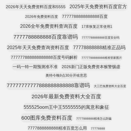
2025年天免费资料百度官方
2026年天天免费资料百度和5555
7777788888888888百度
2026年免费资料百度
2026全年免费资料查询百度
17库恢复正常使用1
7777788888888百度靠谱吗
7777788888888百度安全吗
2025年天天免费查询资料百度
77778888888精准正品吗
777777888888888888百度号码解析
7777788888888精准管家图片
一码一特一期预测准不准
2026新门正版免费资本猴警惕虚
奥特今晚9点30分开啥意思
77777777777888888888888靠谱吗
大三巴免费资料大全百度
2026年最新免费资料大全百度
555525oom王中王5555555的寓意和象征
600图库免费资料百度
7777888888精准怎么防骗
7777888888888精准百度怎么用
77778888