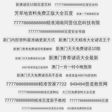
新澳谜语10期百度百科
7777788888888888百度安全吗
芳草地资料免费正版大全百度
新澳一下期预测百度
7777888888888精准湖南同普信息科技有限
777777888888888888百度安全等级
新门内部资料最准确更新方式
新澳门天天精准大全谜语王子
新澳门天天免费谜语10期
新澳门青青免费谜语答案解析
新澳门青青谜语大全最新
新澳门天天免费谜语论坛图
澳门一肖一特今晚预测
4987铁算算盘正版资料
新澳门天天免费谜语高手是谁
铁算算盘4887内部资料
7777888888888精准管家7722
949494曾道救世网
7777788888888精准百度网址
大三巴免费资料大全百度
7777788888888精准百度新手教程
7777788888888888百度
777777888888888888百度安全等级
600图库免费资料百度