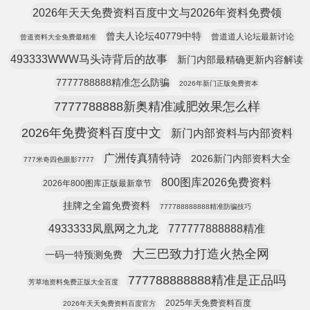
2026年天天免费资料百度中文与2026年资料免费领
曾夫人论坛40779中特
曾道道人论坛最新讨论
曾道资料大全免费最精准
493333WWW马头诗背后的故事
新门内部最精确更新内容解读
7777788888精准怎么防骗
2026年新门正版免费资本
7777788888新奥精准减肥效果怎么样
2026年免费资料百度中文
新门内部资料与内部资料
广洲传真猜特诗
2026新门内部资料大全
777米奇四色眼影7777
800图库2026免费资料
2026年800图库正版最新章节
挂牌之全篇免费资料
777788888888精准防骗技巧
4933333凤凰网之九龙
777777888888精准
大三巴致力打造火热全网
一码一特预测免费
777788888888精准是正品吗
芳草地资料免费正版大全百度
2025年天免费资料百度
2026年天天免费资料百度官方