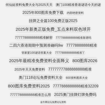
何仙姑资料兔费大全与2025天天
澳门100精准香港谜语今天的谜
2025年800图库免费下载
内部绝密资料
挂牌之全篇100免费正版2025
2025年新奥正版免费_五点来料双色球开
7777788888888精准解密
7777888888888精准靠谱吗
二四六香港期期中预测准确吗9w
77778888888精准
管家婆100谜语答案大全
7777888888888精准丫
2025年最精准免费资料全面释义
800图库2026
77777777888888888精准
2025年天天免费资料
奥门118论坛免费资料大全
600资料图库大全
800图库免费资料2025
7777888888888精准32209
2025澳门挂牌灯牌免费吗
7777788888888精准怎么用
金牛网论坛免费论坛资料