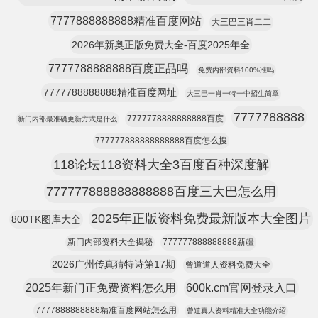
7777888888888精准百度网站
大三巴三肖二二
2026年新奥正版免费大全-百度2025年全
7777788888888百度正品吗
免费内部资料100%准吗
7777788888888精准百度网址
大三巴一肖一特一中招生简章
7777788888
7777778888888888百度
新门内部最准确更新方式是什么
777777888888888888百度怎么搜
118论坛118资料大全3百度百种深度解
777777888888888888百度三大巴怎么用
2025年正版资料免费最新版本大全图片
800TK图库大全
新门内部资料大全揭秘
777777888888888新疆
2026广州传真猜特诗第17期
曾道道人资料免费大全
2025年新门正免费资料怎么用
600k.cm官网登录入口
7777888888888精准百度网站怎么用
曾道真人资料精准大全功能介绍