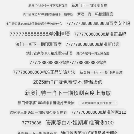
新澳门下一期预测百度
新澳门今晚特一肖下预测百度
新澳一肖一码预测百度
澳门管家婆100精准香港谜下一期中垦
777777888888888888百度安全吗
澳门管家婆100精准香港谜语今天的谜什么
7777788888888精准精疆
7777788888888精准正品吗
澳门一肖下一期预测百度
77777888888888精准新传剧
澳门管家婆100精准香港谜语
奥门今晚特一肖预测百度
7777888888888精准777788888888精准
777788888888精准正品防骗方法
新奥特一码下一期预测百度
2025新门正版免费资本,警惕虚假
新奥门特一肖下一期预测百度上海敏
澳门管家婆100精准香港谜好天天徐
二四六期期中预测准百度一下
7777788888888精准管家112
管家婆三期必出一期预测今晚百度管
管家婆白小姐期期准预测100
77778888
澳门管家婆100谜语是谁发明的
新奥特一下一期预测百度