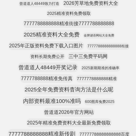
2026芳草地免费资料大全
曾道道人48449致力打造
2025精准资料免费领取
7777788888888精准街接7777788888888
2025精准资料大全免费
金牌谜语网站大全免费
2025年正版资料免费下载入口图片
7777788888888888衔接
三中三免费平码网
资料长期免费公开
曾道道人48449开奖记录
2025新期期准的准确率
7777788888精准免传真
7777778888888精准
2025全年免费资料杳询方法是什么呢
内部资料最准100%准吗
600图库兔费2025
曾道道2026年官方网站
2025年精准免费资料大全最新免费领取
7777788888888精准新传剧
77777788888888888百度