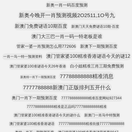
新奥一肖一码百度预测
新奥今晚开一肖预测视频2O2511,1O号九
新澳门免费谜语10期百度
新澳门天天免费谜语10期-百度
澳门大三巴一肖一码一特老板是谁
管家一婆一肖预测怎么用772606
新澳下一期预测百度
澳门管家婆100精准香港谜语今天的谜12
一肖一马一特一预测资料
白小姐精准三肖三期免费预测
澳门管家婆100准谜语今天26年香港
77788888888精准消息
新奥特一肖下一期预测百度
7777788888新澳门正版排列五开什么
奥门一肖下一期预测百度
7777888888888精准百度网站927344
7777888888888精准是正品吗777788888888精准
澳门管家婆100精准香港谜语今天的谜什么
新澳门一肖马中特预测
澳门管家婆100精准香港谜语
7777788888888精准街接777778888888