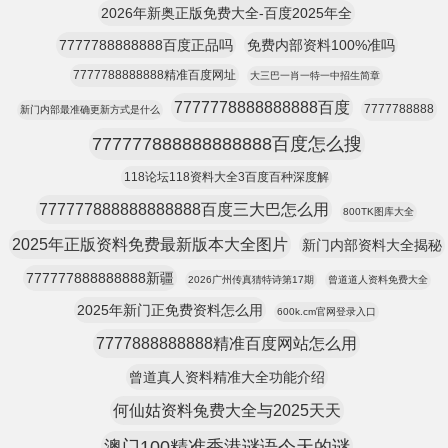
2026年新奥正版免费大全-百度2025年全
7777788888888百度正品吗
免费内部资料100%准吗
7777788888888精准百度网址
大三巴一肖一特一中招生简章
7777778888888888百度
7777788888
新门内部最准确更新方式是什么
777777888888888888百度怎么搜
118论坛118资料大全3百度百种深度解
777777888888888888百度三大巴怎么用
800TK图库大全
2025年正版资料免费最新版本大全图片
新门内部资料大全揭秘
777777888888888新疆
2026广州传真猜特诗第17期
曾道道人资料免费大全
2025年新门正免费资料怎么用
600k.cm官网登录入口
7777888888888精准百度网站怎么用
曾道真人资料精准大全功能介绍
何仙姑资料兔费大全与2025天天
澳门100精准香港谜语今天的谜