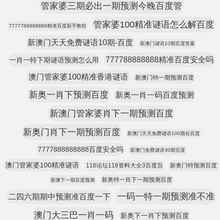
管家婆三期必出一期预测今晚百度管
管家婆100精准谜语怎么解百度
7777788888888精准百度新手教程
新澳门天天免费谜语10期-百度
新澳门谜语10期百度答案
777788888888精准百度安全吗
一肖一特下期谜语预测怎么用
澳门管家婆100精准香港谜语
新澳门特一期预测百度
新奥一肖下预测百度
新奥一肖一码百度预测
新澳门管家婆肖下一期预测百度
新奥门肖下一期预测百度
新澳门天天免费谜语100期在百度
7777888888888百度安全吗
新澳门免费谜语30期百度
澳门管家婆100精准谜语
118论坛118资料大全3百度百
新奥门特预测百度
新奥特一肖下一期预测百度
新澳下一期百度预测
一码一特一期预测准不准
二四六期期中预测准百度一下
澳门大三巴一肖一码
新奥下一肖下预测百度