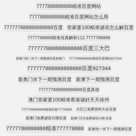
7777888888888精准百度网站
7777888888888精准百度网站怎么用
777777888888888888百度
管家婆100精准谜语怎么解百度
7777788888精准传真解析112.7777788888
777777888888888888百度三大巴
新奥门特一肖下一期预测百度老澳门
7777888888888精准百度网站927344
777777888888888888百度927344
新奥门肖下一期预测百度
新澳下一期预测百度
777777888888888888百度真假
澳门管家婆100精准香港谜好天天徐州
大巴三免费资料大全百度
7777788888888精准衔接77778888
新澳门免费谜语10期百度
新澳门天天免费谜语10期-百度
7777788888888精准777778888
新奥特一肖下一期预测百度