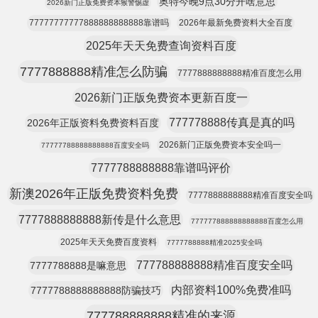
奥特今晚9点30分开啥意思
2026新门正版免费资本猴警惕虚
77777777777888888888888靠谱吗
2026年最新免费资料大全百度
2025年天天免费查询资料百度
7777888888精准怎么防骗
7777888888888精准百度怎么用
2026新门正版免费资本更新百度一
777778888传真是真的吗
2026年正版资料免费资料百度
2026新门正版免费资本安全吗一
77777788888888888百度安全吗
7777788888888靠谱吗评价
新澳2026年正版免费资料免费
7777888888888精准百度安全吗
7777888888888新传是什么意思
777777888888888888百度怎么用
2025年天天免费百度资料
7777788888精准2025安全吗
777788888888精准百度安全吗
7777788888是嘛意思
内部资料100%免费准吗
7777788888888888防骗技巧
777788888888精准的来源