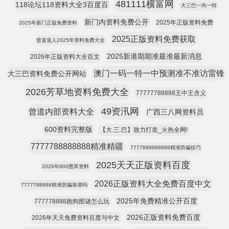
481111横富网
118论坛118资料大全3百度百
大三巴一尚一特
新门内资料免费公开
2025年正版资料免费
2025年新门正版免费资料
2025正版资料免费获取
曾道道人2025年资料免费大全
2025新港期期准最准最新消息
2026年正版资料大全百文
澳门一码一特一中预测准不准访雷锋
大三巴资料免费公开网站
2026芳草地资料免费大全
77777788888王中王含义
49资汛网
曾道内部资料大全
广西三八网资料员
600资料完整版
【大.三.巴】致力打造_火热全网!
7777788888888精准精疆
7777888888888精准防骗技巧
2025天天正版资料百度
2026年800图库资料
2026正版资料大全免费百度中文
7777788888精准防骗靠谱吗
2025年免费精准公开百度
777778888跑狗图谜怎么玩
2026正版资料免费百度
2026年天天免费资料百度与中文