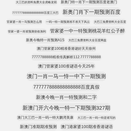
新奥门特一肖下一期预测百度老澳门
大三巴的资料免费大全虎略龙韬
新奥门肖下一期预测百度
777777888888888888百度三大巴
官家婆一肖一马预测怎么用
一码一特一期预测准不准天下风云
大巴三免费资料大全百度
管家婆一中一特预测桃花羊红公子醉
管家一婆一肖谁预测坐收渔利
新奥今晚特一肖预测A1S
大巴三免费资料大全百度网盘
澳门管家婆100精准香港谜好天天徐州
7777788888精准传真解析112.7777788888
澳门管家婆100准谜语今天25年
澳门一肖一马一恃一中下一期预测
777777888888888888百度真假
新澳今晚一肖一特预测和二字
新澳门开六今晚一特一下期预测327期
澳门大三巴一肖一码一特大鹏湾美康
大三巴一肖一码一特是谁写的
新澳门准期期准预测
澳门港家婆100期准香港谜语