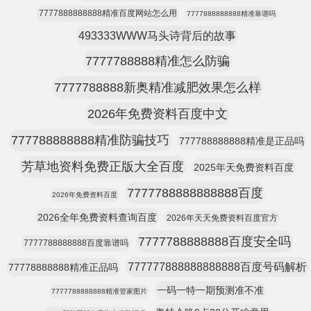
7777888888888精准百度网站怎么用
7777888888888精准靠谱吗
493333WWW马头诗背后的故事
7777788888精准怎么防骗
7777788888新奥精准减肥效果怎么样
2026年免费资料百度中文
777788888888精准防骗技巧
777788888888精准是正品吗
芳草地资料免费正版大全百度
2025年天免费资料百度
7777788888888888百度
2026年免费资料百度
2026全年免费资料查询百度
2026年天天免费资料百度官方
7777788888888百度安全吗
7777788888888百度靠谱吗
777777888888888888百度号码解析
77778888888精准正品吗
一码一特一期预测准不准
7777788888888精准管家图片