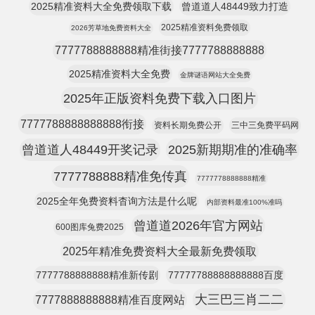
2025精准资料大全免费领取下载
曾道道人48449致力打造
2025精准资料免费领取
2026芳草地免费资料大全
7777788888888精准街接7777788888888
2025精准资料大全免费
金牌谜语网站大全免费
2025年正版资料免费下载入口图片
7777788888888888衔接
资料长期免费公开
三中三免费平码网
曾道道人48449开奖记录
2025新期期准的准确率
7777788888精准免传真
7777778888888精准
2025全年免费资料杳询方法是什么呢
内部资料最准100%准吗
曾道道2026年官方网站
600图库兔费2025
2025年精准免费资料大全最新免费领取
7777788888888精准新传剧
77777788888888888百度
大三巴三肖二二
7777888888888精准百度网站