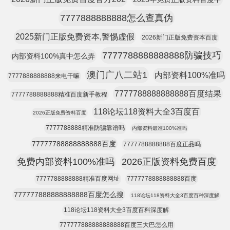
7777888888888怎么查真伪
2025新门正版免费资本,警惕虚假
2026新门正版免费资本百度
7777788888888888防骗技巧
内部资料100%真中怎么弄
澳门广八二站1
内部资料100%准吗
7777888888888来电干嘛
7777788888888888百度结果
7777788888888精准百度新手教程
118论坛118资料大全3百度百
2026正版免费资料百度
7777788888精准防骗靠谱吗
内部资料最准100%准吗
77777788888888888百度
7777788888888百度正品吗
免费内部资料100%准吗
2026正版资料免费百度
7777788888888精准百度网址
7777778888888888百度
777777888888888888百度怎么搜
118论坛118资料大全3百度百种深度解
118论坛118资料大全3百度百料深度解
777777888888888888百度三大巴怎么用