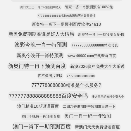
管家一婆一肖预测预准100%免
澳门大三巴一肖二码的坐井观天
7777888888888精准的来源和历史背景探讨
新奥特一肖下一期预测百度软件24618
新奥免费期期准谁是好人大结局
新奥特一肖下一期预测百度49
澳彩今晚一肖一特预测
7777788888888888精准传真
新奥今晚开一肖特预测
www.49900.com开奖查询-百度
新奥门特一肖下预测百度
新澳2026資料免费大全大乐透
四不像图片正版
7777888888888888
7777788888888精准是什么服务?
777777888888888888百度安全吗
澳大三巴的资料免费大全
澳门精准10期谜语百度
二四六香港期期中预测准百度一下
奥门一肖一码一恃预测
奥门今晚特一肖预测百度
澳门一肖下一期预测百度
新澳门天天免费谜语百度