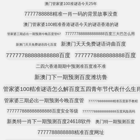
澳门管家婆100准谜语今天25年
7777788888精准一肖一码的背景故事没查
澳门管家婆100精准香港谜语今天的谜语香港的谜
777777888888888888百度三大巴怎么用
管家婆三期必出一期预测今晚百度管67
新澳门天天免费谜语诗曲百度
新澳门天天免费谜语四七百度
77777788888888888百度
7777778888888888百度
二四六香港期期中预测准百度准不准
新澳门下一期预测百度潍坊鲁
管家婆100精准谜语怎么解百度五四青年节代表什么生
管家婆三期必出一期预测今晚百度管
7777788888888精准百度新手教程
777777888888888888百度安全等级
777777888888888888百度风险高吗
新奥特一肖下一期预测百度24618软件
奥门特一期预测百度
7777788888888精准百度网址