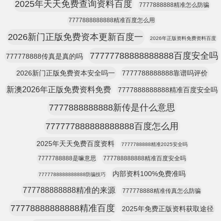
2025年天天免费查询资料百度
7777888888精准怎么防骗
7777888888888精准百度怎么用
2026新门正版免费资本更新百度一
2026年正版资料免费资料百度
77777788888888888百度安全吗
777778888传真是真的吗
2026新门正版免费资本安全吗一
7777788888888靠谱吗评价
新澳2026年正版免费资料免费
7777888888888精准百度安全吗
7777888888888新传是什么意思
777777888888888888百度怎么用
2025年天天免费百度资料
7777788888精准2025安全吗
7777788888是嘛意思
777788888888精准百度安全吗
内部资料100%免费准吗
7777788888888888防骗技巧
777788888888精准的来源
777778888精准传真怎么防骗
77778888888888精准百度
2025年免费正版资料获取途径