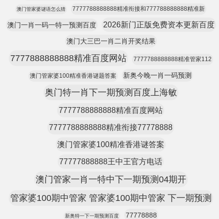
7777788888888精准衔接和777788888888精准新
澳门管家婆谜语怎么猜
2026新门正版免费资本更新百度
澳门一肖一码一特一预测百度
澳门大三巴一肖二肖开奖结果
7777888888888精准百度网站
7777788888888精准管家112
新奥今晚一肖一码预测
澳门管家婆100精准香港谜题答案
奥门特一肖下一期预测百度上海敏
7777788888888精准百度网站
7777788888888精准衔接77778888
澳门管家婆100精准香港谜答案
77777888888王中王官方电话
澳门管家一肖一特中下一期预测04期开
管家婆100期中管家 管家婆100期中管家 下一期预测
77778888
新奥特一下一期预测百度