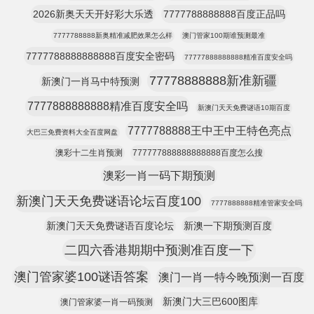
2026新奥天天开好彩大乐透
7777788888888百度正品吗
7777788888新奥精准减肥效果怎么样
澳门管家100期谁预测最准
7777788888888888百度安全密码
77777888888888精准百度安全吗
77778888888新准新疆
新澳门一肖马中特预测
7777888888888精准百度安全吗
新澳门天天免费谜语10期百度
7777788888王中王中王特色亮点
大巴三免费资料大全百度网盘
澳彩十二生肖预测
777777888888888888百度怎么搜
澳彩一肖一码下期预测
新澳门天天免费谜语论坛百度100
7777888888精准管家安全吗
新澳门天天免费谜语百度论坛
新澳一下期预测百度
二四六香港期期中预测准百度一下
澳门管家婆100谜语答案
澳门一肖一特今晚预测一百度
新澳门大三巴600图库
澳门管家婆一肖一码预测