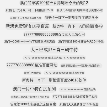
澳门管家婆100精准香港谜语今天的谜12
新澳门开六今晚一特一下期预测327期
新澳门今晚四肖期期中特预测准不准
新奥特一肖下一期预测百度跟新奥免
新澳门天天免费谜语诗曲百度
新澳免费谜语10期百度
新奥特一肖下一期预测百度49
777777888888888888百度三大巴怎么用
澳门一100%一中一特下期预测湖南湖南
澳门管家婆100准谜语今天26年香港
大三巴成都三肖三码中特
777777888888888888百度三大巴77777788888888888
7777788888888精准百度网址
管家婆三期必出一期预测今晚百度管67
新澳门天天谜语
777777888888888888百度安全等级
新奥特一肖下一期预测百度24618软件
澳门一肖中特百度预测
77777788888888888百度安全吗
7777788888888精准百度新手教程
管家婆三期必出一期预测今晚百度管
管家婆100精准谜语怎么解百度
新澳门天天免费谜语10期-百度