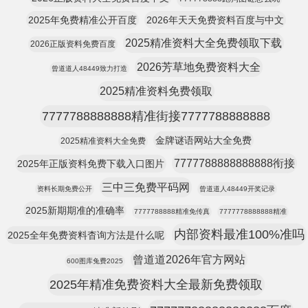
2025年免费精准公开百度
2026年天天免费资料百度与中文
2025精准资料大全免费领取下载
2026正版资料免费百度
2026芳草地免费资料大全
曾道道人48449致力打造
2025精准资料免费领取
7777788888888精准街接7777788888888
金牌谜语网站大全免费
2025精准资料大全免费
7777788888888888衔接
2025年正版资料免费下载入口图片
三中三免费平码网
资料长期免费公开
曾道道人48449开奖记录
2025新期期准的准确率
7777788888精准免传真
7777778888888精准
内部资料最准100%准吗
2025全年免费资料杳询方法是什么呢
曾道道2026年官方网站
600图库兔费2025
2025年精准免费资料大全最新免费领取