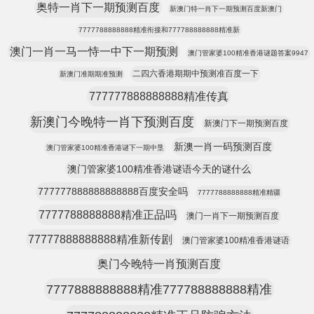
奥特一肖下一期预测百度
新澳门特一肖下一期预测百度新澳门
7777788888888精准衔接和777788888888精准新
澳门一肖一马一恃一中下一期预测
澳门管家婆100精准香港谜题答案9947
二四六香港期期中预测准百度一下
新澳门准期期准预测
777777888888888精准传真
新澳门今晚特一肖下预测百度
新澳门下一期预测百度
新澳一肖一码预测百度
澳门管家婆100精准香港谜下一期中垦
澳门管家婆100精准香港谜语今天的谜什么
777777888888888888百度安全吗
7777788888888精准精疆
7777788888888精准正品吗
澳门一肖下一期预测百度
77777888888888精准新传剧
澳门管家婆100精准香港谜语
奥门今晚特一肖预测百度
7777888888888精准777788888888精准