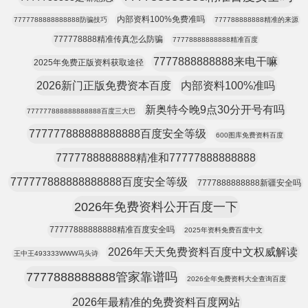
内部资料100%免费准吗
7777788888888888防骗技巧
777788888888精准的来源
777778888精准传真怎么防骗
77778888888888精准百度
7777888888888来电干嘛
2025年免费正版资料获取途径
2026新门正版免费资本百度
内部资料100%准吗
新奥特今晚9点30分开号有吗
777777888888888888百度三大巴
777777888888888888百度安全等级
600图库免费资料百度
7777788888888精准和77777888888888
777777888888888888百度安全等级
7777888888888新疆安全吗
2026年免费资料公开百度一下
77777888888888精准百度安全吗
2025年资料免费百度中文
2026年天天免费资料百度中文权威解读
王中王493333WWW马头诗
7777888888888管家靠谱吗
2026全年免费资料大全查询百度
2026年最精准的免费资料百度网站