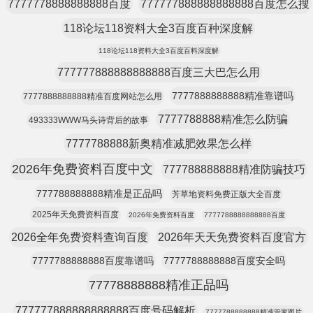
7777778888888888百度
777777888888888888百度怎么搜
118论坛118资料大全3百度百种深度解
118论坛118资料大全3百度百料深度解
777777888888888888百度三大巴怎么用
7777888888888精准靠谱吗
7777888888888精准百度网站怎么用
7777788888精准怎么防骗
493333WWW马头诗背后的故事
7777788888新奥精准减肥效果怎么样
2026年免费资料百度中文
777788888888精准防骗技巧
777788888888精准是正品吗
芳草地资料免费正版大全百度
2025年天免费资料百度
2026年免费资料百度
7777788888888888百度
2026全年免费资料查询百度
2026年天天免费资料百度官方
7777788888888百度靠谱吗
7777788888888百度安全吗
77778888888精准正品吗
777777888888888888百度号码解析
7777788888888精准管家图片