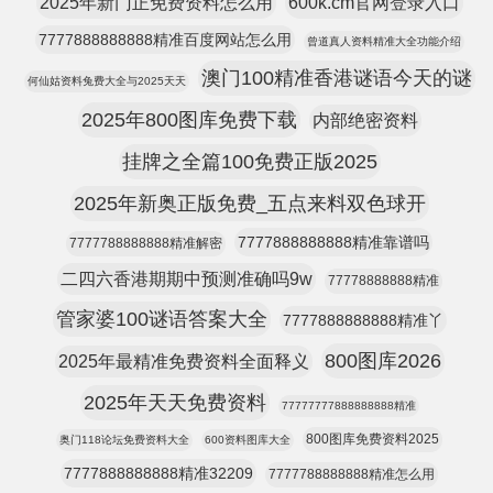
2025年新门正免费资料怎么用
600k.cm官网登录入口
7777888888888精准百度网站怎么用
曾道真人资料精准大全功能介绍
澳门100精准香港谜语今天的谜
何仙姑资料兔费大全与2025天天
2025年800图库免费下载
内部绝密资料
挂牌之全篇100免费正版2025
2025年新奥正版免费_五点来料双色球开
7777888888888精准靠谱吗
7777788888888精准解密
二四六香港期期中预测准确吗9w
77778888888精准
管家婆100谜语答案大全
7777888888888精准丫
800图库2026
2025年最精准免费资料全面释义
2025年天天免费资料
77777777888888888精准
800图库免费资料2025
奥门118论坛免费资料大全
600资料图库大全
7777888888888精准32209
7777788888888精准怎么用