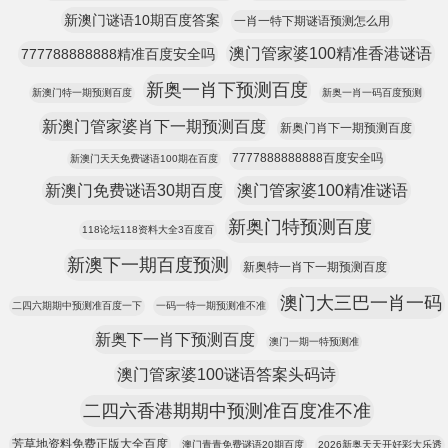
新澳门谜语10期百度答案
一肖一特下期谜语预测怎么用
澳门管家婆100精准香港谜语
777788888888精准百度安全吗
新奥一肖下预测百度
新澳门特一期预测百度
新奥一肖一码百度预测
新澳门管家婆肖下一期预测百度
新奥门肖下一期预测百度
7777888888888百度安全吗
新澳门天天免费谜语100期在百度
新澳门免费谜语30期百度
澳门管家婆100精准谜语
新奥门特预测百度
118论坛118资料大全3百度百
新澳下一期百度预测
新奥特一肖下一期预测百度
澳门大三巴一肖一码
二四六期期中预测准百度一下
一码一特一期预测准不准
新奥下一肖下预测百度
澳门一期一特预测准
澳门管家婆100谜语答案头码诗
二四六香港期期中预测准百度准不准
芳草地资料免费正版大全百度
澳门青青免费谜语20期百度
2026新奥天天开好彩大乐透