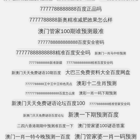
7777788888888百度正品吗
7777788888新奥精准减肥效果怎么样
澳门管家100期谁预测最准
7777788888888888百度安全密码
77777888888888精准百度安全吗
新澳门一肖马中特预测
77778888888新准新疆
7777888888888精准百度安全吗
大巴三免费资料大全百度网盘
新澳门天天免费谜语10期百度
澳彩十二生肖预测
7777788888王中王中王特色亮点
澳彩一肖一码下期预测
777777888888888888百度怎么搜
新澳门天天免费谜语论坛百度100
7777888888精准管家安全吗
新澳一下期预测百度
新澳门天天免费谜语百度论坛
澳门管家婆100谜语答案
二四六香港期期中预测准百度一下
澳门管家婆一肖一码预测
澳门一肖一特今晚预测一百度