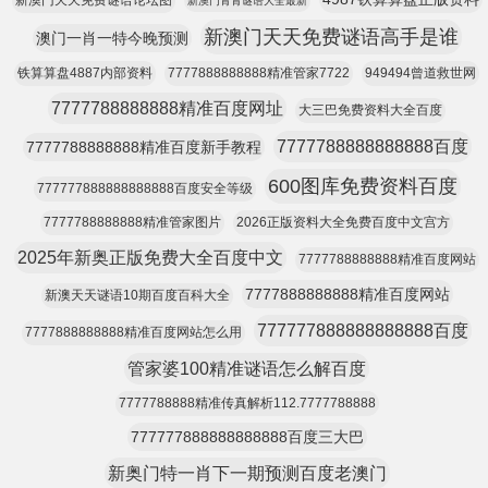
新澳门天天免费谜语论坛图
新澳门青青谜语大全最新
新澳门天天免费谜语高手是谁
澳门一肖一特今晚预测
铁算算盘4887内部资料
7777888888888精准管家7722
949494曾道救世网
7777788888888精准百度网址
大三巴免费资料大全百度
7777788888888888百度
7777788888888精准百度新手教程
600图库免费资料百度
777777888888888888百度安全等级
7777788888888精准管家图片
2026正版资料大全免费百度中文宫方
2025年新奥正版免费大全百度中文
7777788888888精准百度网站
7777888888888精准百度网站
新澳天天谜语10期百度百科大全
777777888888888888百度
7777888888888精准百度网站怎么用
管家婆100精准谜语怎么解百度
7777788888精准传真解析112.7777788888
777777888888888888百度三大巴
新奥门特一肖下一期预测百度老澳门