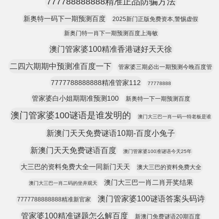
777788888888精准正品防骗方法
新奥特一码下一期预测百度
2025新门正版免费资本,警惕虚假
新奥门特一肖下一期预测百度上海敏
澳门管家婆100精准香港谜好天天徐
二四六期期中预测准百度一下
管家婆三期必出一期预测今晚百度管
7777788888888精准管家112
77778888
管家婆白小姐期期准预测100
新奥特一下一期预测百度
澳门管家婆100谜语是谁发明的
澳门大三巴一肖一码一特老板是谁
新澳门天天免费谜语10期-百度小兔子
新澳门天天免费谜语百度
澳门管家婆100准谜语今天25年
大三巴的资料免费大全一同新门天天
澳大三巴的资料免费大全
澳门大三巴一肖二肖开奖结果
澳门大三巴一肖二码的坐井观天
澳门管家婆100谜语答案头码诗
7777788888888精准新官家
管家婆100精准谜题怎么解百度
新澳门免费谜语20期百度