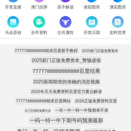
开奖直播
澳门挂牌
高手解迷
港彩图库
澳彩图库
马会原创
全年资料
生肖属性
开奖日期
彩料世界
7777788888888精准百度新手教程
2025新门正版免费资本
2025新门正版免费资本_警惕虚假
7777788888888888百度结果
2025新期期准的准确的消息视频
2025年天天免费资料百度官力重点解读
7777788888888精准百度网站
2026正版免费资料百度
一肖一中一特一中预测准不准
大三巴资料免费大全
一码一特一中下期号码预测最新