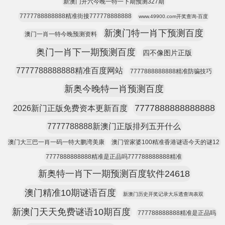
新澳门开六今晚一特一下期预测327期
7777788888888精准街接777778888888
www.49900.com开奖查询-百度
新澳门特一肖下预测百度
澳门一肖一特今晚预测资料
奥门一肖下一期预测百度
四不像图片正版
7777788888888精准百度网站
7777888888888精准防骗技巧
新奥今晚特一肖预测百度
7777888888888888
2026新门正版免费资本更新百度
7777788888新澳门正版排列五开什么
澳门大三巴一肖一码一特大鹏湾美康
澳门管家婆100精准香港谜语今天的谜12
7777888888888精准是正品吗777788888888精准
新奥特一肖下一期预测百度软件24618
澳门精准10期谜语百度
新澳门历史开奖记录大乐透查询表双
新澳门天天免费谜语10期百度
777788888888精准是正品吗