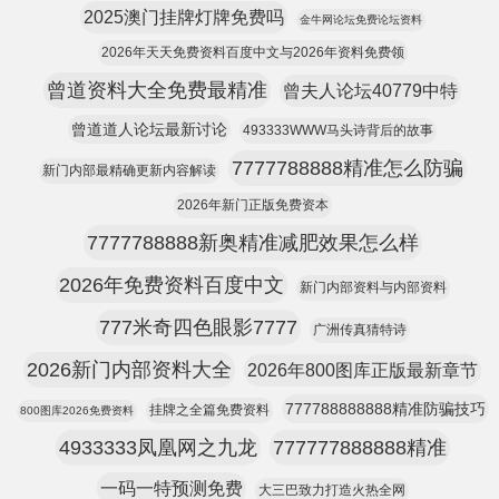
2025澳门挂牌灯牌免费吗
金牛网论坛免费论坛资料
2026年天天免费资料百度中文与2026年资料免费领
曾道资料大全免费最精准
曾夫人论坛40779中特
曾道道人论坛最新讨论
493333WWW马头诗背后的故事
7777788888精准怎么防骗
新门内部最精确更新内容解读
2026年新门正版免费资本
7777788888新奥精准减肥效果怎么样
2026年免费资料百度中文
新门内部资料与内部资料
777米奇四色眼影7777
广洲传真猜特诗
2026新门内部资料大全
2026年800图库正版最新章节
777788888888精准防骗技巧
挂牌之全篇免费资料
800图库2026免费资料
4933333凤凰网之九龙
777777888888精准
一码一特预测免费
大三巴致力打造火热全网