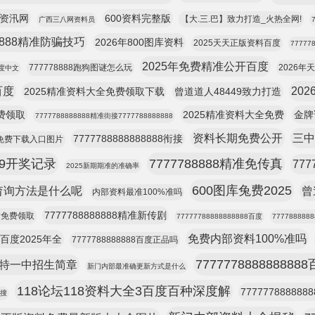
9资汛网
600资料完整版
【大.三.巴】致力打造_火热全网!
广西三八网资料员
88888精准防骗技巧
2026年800图库资料
2025天天正版资料百度
7777
2025年免费精准公开百度
777778888跑狗图谜怎么玩
2026
度中文
百度
20
2025精准资料大全免费领取下载
曾道道人48449致力打造
费领取
2025精准资料大全免费
金牌
7777788888888精准街接7777788888888
资料长期免费公开
三中
7777788888888888衔接
料免费下载入口图片
49开奖记录
7777788888精准免传真
777
2025新期期准的准确率
600图库兔费2025
料杳询方法是什么呢
曾
内部资料最准100%准吗
7777788888888精准新传剧
新免费领取
77777788888888888百度
77778888
免费内部资料100%准吗
百度2025年全
7777788888888百度正品吗
777777888888888
特一中招生简章
新门内部最准确更新方式是什么
118论坛118资料大全3百度百种深度解
7777778888
么搜