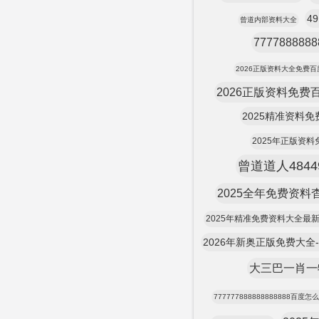
4
曾道内部资料大全
77778888
2026正版资料大全免费百
2026正版资料免费
2025精准资料免
2025年正版资
曾道道人484
2025全年免费资
2025年精准免费资料大全最
2026年新奥正版免费大全-
大三巴一肖一
777777888888888888百度怎