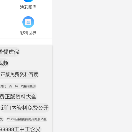
澳彩图库
彩料世界
_警惕虚假
视频
26正版免费资料百度
奥门一肖一特一码精准预测
6免费正版资料大全
新门内资料免费公开
文
2025新港期期准最准最新消息
7788888王中王含义