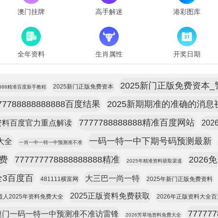
澳门挂牌
高手解迷
港彩图库
全年资料
生肖属性
开奖日期
2025新门正版免费资本
2025新门正版免费资本
88888精准百度新手教程
77788888888888百度结果
2025新期期准的准确的消息
7777788888888精准百度网站
费资料百度官力重点解读
20
一码一特一中下期号码预测最新
大全
一肖一中一特一中预测准不准
免费
777777778888888888精准
202
2025年精准资料获取渠道
全3百度百
大三巴一尚一特
481111横富网
2025年新门正版免费资料
2025正版资料免费获取
道人2025年资料免费大全
2026年正版资料大全百
7777
澳门一码一特一中预测准不准访雷锋
2026芳草地资料免费大全