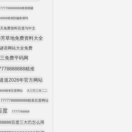
7777788888888精准精疆
788888精准防骗靠谱吗
年天天免费资料百度与中文
26芳草地免费资料大全
谜语网站大全免费
三免费平码网
7778888888精准
道道2026年官方网站
88888精准百度网站
大三巴三肖二二
7777788888888精准百度网址
8百度
7777788888
88888888百度三大巴怎么用