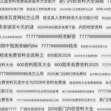
新门内部资料大全揭秘
5年正版资料免费最新版本大全图片
7
州传真猜特诗第17期
曾道道人资料免费大全
600k.c
2025年新门正免费资料怎么用
888精准百度网站怎么用
曾道真人资料精准大全功能介绍
何仙姑
准香港谜语今天的谜
内部绝密资料
2025年800图库免费下载
挂牌
7777788888888精准解密
7777888888
费_五点来料双色球开
期中预测准确吗9w
77778888888精准
管家婆100谜语答案大全
年最精准免费资料全面释义
800图库2026
2025年天天免费资料
777777
600资料图库大全
800图库免费资料2025
资料大全
7777
777788888888精准怎么用
2025澳门挂牌灯牌免费吗
金牛网论坛免费论
天免费资料百度中文与2026年资料免费领
曾道资料大全免费最精准
曾夫
最新讨论
77777
493333WWW马头诗背后的故事
新门内部最精确更新内容解读
免费资本
新门
2026年免费资料百度中文
7777788888新奥精准减肥效果怎么样
2026新门内部资料大全
色眼影7777
广洲传真猜特诗
2026年8