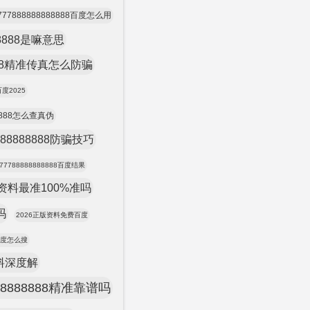
777888888888888百度怎么用
88888是嘛意思
888精准传真怎么防骗
度2025
88888怎么查真伪
8888888888防骗技巧
777788888888888百度结果
资料最准100%准吗
吗
2026正版资料免费百度
8百度怎么搜
百料深度解
888888888精准靠谱吗