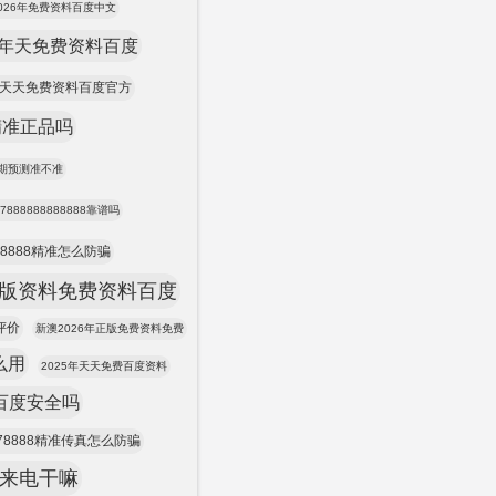
026年免费资料百度中文
25年天免费资料百度
6年天天免费资料百度官方
8精准正品吗
期预测准不准
77888888888888靠谱吗
888888精准怎么防骗
年正版资料免费资料百度
吗评价
新澳2026年正版免费资料免费
怎么用
2025年天天免费百度资料
精准百度安全吗
778888精准传真怎么防骗
88来电干嘛