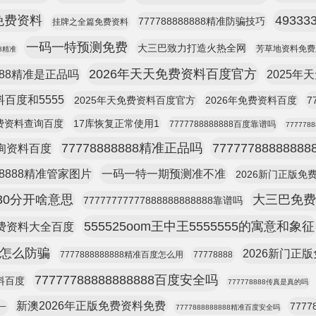
6免费资料
4933
777788888888精准防骗技巧
挂牌之全篇免费资料
一码一特预测免费
大三巴致力打造火热全网
芳草地资料免费
88精准
2026年天天免费资料百度官方
8888精准是正品吗
2025年
料百度和5555
2025年天免费资料百度官方
2026年免费资料百度
7
免费资料查询百度
17库恢复正常使用1
7777788888888百度靠谱吗
777778
77778888888精准正品吗
777777888888
查询资料百度
888888精准管家图片
一码一特一期预测准不准
2026新门正版免
30分开啥意思
大三巴免费
77777777777888888888888靠谱吗
555525oom王中王5555555的寓意和象征
免费资料大全百度
精准怎么防骗
2026新门正
7777888888888精准百度怎么用
77778888
77777788888888888百度安全吗
料百度
777778888传真是真的吗
新澳2026年正版免费资料免费
777
一
7777888888888精准百度安全吗