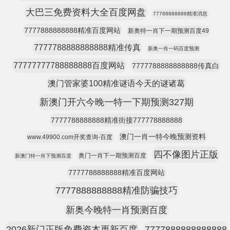
大巴三免费资料大全百度网盘
77788888888精准消息
7777888888888精准百度网站
新奥特一肖下一期预测百度49
7777788888888888精准传真
新奥一肖一码百度预测
77777777788888888百度网站
7777788888888888传真白
澳门管家婆100精准谜语今天的谜诸葛
新澳门开六今晚一特一下期预测327期
7777788888888精准街接777778888888
澳门一肖一特今晚预测资料
www.49900.com开奖查询-百度
四不像图片正版
奥门一肖下一期预测百度
新澳门特一肖下预测百度
7777788888888精准百度网站
7777888888888精准防骗技巧
新奥今晚特一肖预测百度
2026新门正版免费资本更新百度
7777888888888888