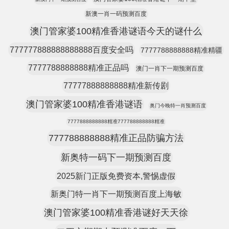
新澳一肖一码预测百度
澳门管家婆100精准香港谜语今天的谜什么
777777888888888888百度安全吗
7777788888888精准精疆
7777788888888精准正品吗
澳门一肖下一期预测百度
77777888888888精准新传剧
澳门管家婆100精准香港谜语
奥门今晚特一肖预测百度
7777888888888精准777788888888精准
777788888888精准正品防骗方法
新奥特一码下一期预测百度
2025新门正版免费资本,警惕虚假
新奥门特一肖下一期预测百度上海敏
澳门管家婆100精准香港谜好天天徐