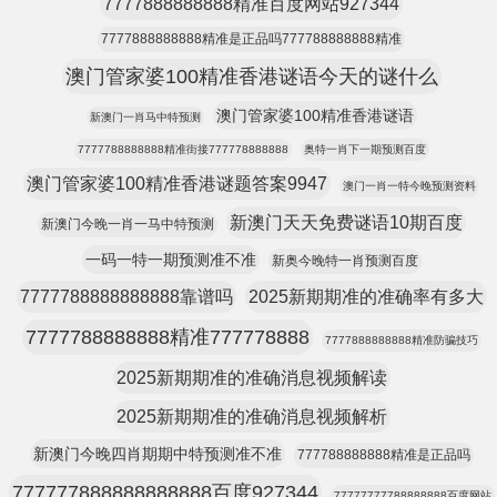
7777888888888精准百度网站927344
7777888888888精准是正品吗777788888888精准
澳门管家婆100精准香港谜语今天的谜什么
澳门管家婆100精准香港谜语
新澳门一肖马中特预测
7777788888888精准街接777778888888
奥特一肖下一期预测百度
澳门管家婆100精准香港谜题答案9947
澳门一肖一特今晚预测资料
新澳门天天免费谜语10期百度
新澳门今晚一肖一马中特预测
一码一特一期预测准不准
新奥今晚特一肖预测百度
7777788888888888靠谱吗
2025新期期准的准确率有多大
7777788888888精准777778888
7777888888888精准防骗技巧
2025新期期准的准确消息视频解读
2025新期期准的准确消息视频解析
新澳门今晚四肖期期中特预测准不准
777788888888精准是正品吗
777777888888888888百度927344
77777777788888888百度网站