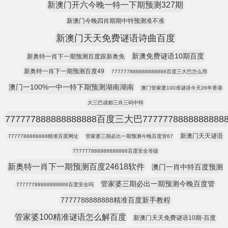
新澳门开六今晚一特一下期预测327期
新澳门今晚四肖期期中特预测准不准
新澳门天天免费谜语诗曲百度
新澳免费谜语10期百度
新奥特一肖下一期预测百度跟新奥免
新奥特一肖下一期预测百度49
777777888888888888百度三大巴怎么用
澳门一100%一中一特下期预测湖南湖南
澳门管家婆100准谜语今天26年香港
大三巴成都三肖三码中特
777777888888888888百度三大巴7777778888888888
新澳门天天谜语
7777788888888精准百度网址
管家婆三期必出一期预测今晚百度管67
777777888888888888百度安全等级
新奥特一肖下一期预测百度24618软件
澳门一肖中特百度预测
管家婆三期必出一期预测今晚百度管
77777788888888888百度安全吗
7777788888888精准百度新手教程
管家婆100精准谜语怎么解百度
新澳门天天免费谜语10期-百度