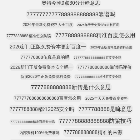
奥特今晚9点30分开啥意思
77777777777888888888888靠谱吗
2026年最新免费资料大全百度
2025年天天免费查询资料百度
7777888888888精准百度怎么用
7777888888精准怎么防骗
2026新门正版免费资本更新百度一
2026年正版资料免费资料百度
777778888传真是真的吗
77777788888888888百度安全吗
2026新门正版免费资本安全吗一
7777788888888靠谱吗评价
新澳2026年正版免费资料免费
7777888888888精准百度安全吗
7777888888888新传是什么意思
777777888888888888百度怎么用
2025年天天免费百度资料
7777788888是嘛意思
7777788888精准2025安全吗
7777788888888888防骗技巧
777788888888精准百度安全吗
777788888888精准的来源
内部资料100%免费准吗