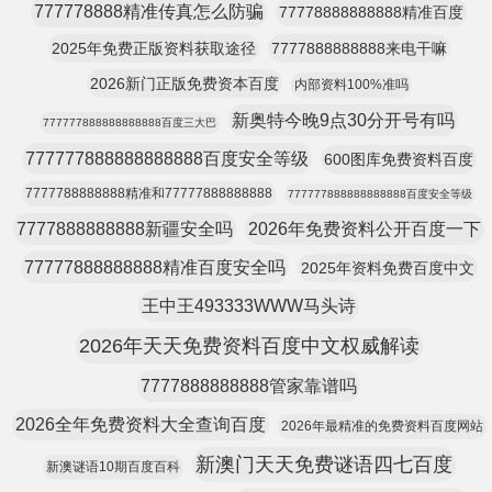
777778888精准传真怎么防骗
77778888888888精准百度
2025年免费正版资料获取途径
7777888888888来电干嘛
2026新门正版免费资本百度
内部资料100%准吗
新奥特今晚9点30分开号有吗
777777888888888888百度三大巴
777777888888888888百度安全等级
600图库免费资料百度
7777788888888精准和77777888888888
777777888888888888百度安全等级
7777888888888新疆安全吗
2026年免费资料公开百度一下
77777888888888精准百度安全吗
2025年资料免费百度中文
王中王493333WWW马头诗
2026年天天免费资料百度中文权威解读
7777888888888管家靠谱吗
2026全年免费资料大全查询百度
2026年最精准的免费资料百度网站
新澳门天天免费谜语四七百度
新澳谜语10期百度百科