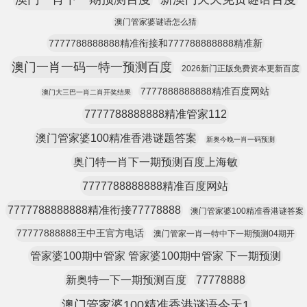
澳门管家婆谜语怎么猜
7777788888888精准衔接和777788888888精准新
澳门一肖一码一特一预测百度
2026新门正版免费资本更新百度
7777888888888精准百度网站
澳门大三巴一肖二肖开奖结果
7777788888888精准管家112
澳门管家婆100精准香港谜题答案
新奥今晚一肖一码预测
奥门特一肖下一期预测百度上海敏
7777788888888精准百度网站
7777788888888精准衔接77778888
澳门管家婆100精准香港谜答案
77777888888王中王官方电话
澳门管家一肖一特中下一期预测04期开
管家婆100期中管家 管家婆100期中管家 下一期预测
新奥特一下一期预测百度
77778888
澳门管家婆100精准香港谜语今天1