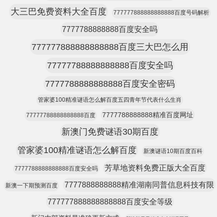
大三巴免费资料大全百度
777777888888888888百度号码解析
7777788888888百度安全吗
777777888888888888百度三大巴怎么用
77777788888888888百度安全吗
7777788888888888百度安全密码
管家婆100精准谜语怎么解百度五四青年节代表什么生肖
7777788888888精准百度网址
77777788888888888百度
新澳门免费谜语30期百度
管家婆100精准谜语怎么解百度
新澳谜语10期百度百科
芳草地资料免费正版大全百度
7777788888888888百度安全吗
7777888888888精准湖南同普信息科技有限
新澳一下期预测百度
777777888888888888百度安全等级