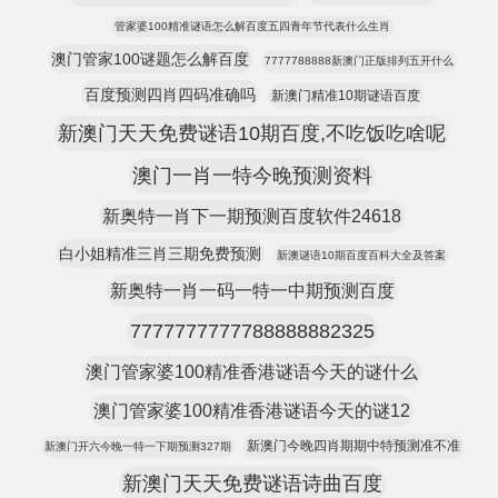
管家婆100精准谜语怎么解百度五四青年节代表什么生肖
澳门管家100谜题怎么解百度
7777788888新澳门正版排列五开什么
百度预测四肖四码准确吗
新澳门精准10期谜语百度
新澳门天天免费谜语10期百度,不吃饭吃啥呢
澳门一肖一特今晚预测资料
新奥特一肖下一期预测百度软件24618
白小姐精准三肖三期免费预测
新澳谜语10期百度百科大全及答案
新奥特一肖一码一特一中期预测百度
7777777777788888882325
澳门管家婆100精准香港谜语今天的谜什么
澳门管家婆100精准香港谜语今天的谜12
新澳门今晚四肖期期中特预测准不准
新澳门开六今晚一特一下期预测327期
新澳门天天免费谜语诗曲百度