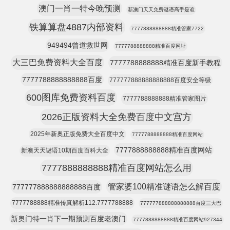
澳门一肖一特今晚预测
新澳门天天免费谜语高手是谁
铁算算盘4887内部资料
7777888888888精准管家7722
949494曾道救世网
7777788888888精准百度网址
大三巴免费资料大全百度
7777788888888精准百度新手教程
7777788888888888百度
777777888888888888百度安全等级
600图库免费资料百度
7777788888888精准管家图片
2026正版资料大全免费百度中文宫方
2025年新奥正版免费大全百度中文
7777788888888精准百度网站
7777888888888精准百度网站
新澳天天谜语10期百度百科大全
7777888888888精准百度网站怎么用
管家婆100精准谜语怎么解百度
777777888888888888百度
7777788888精准传真解析112.7777788888
777777888888888888百度三大巴
新奥门特一肖下一期预测百度老澳门
7777888888888精准百度网站927344