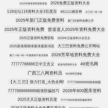
2026免费正版资料大全
2025年精准资料获取渠道
118论坛118资料大全3百度百
481111横富网
大三巴一尚一特
2025年新门正版免费资料
新门内资料免费公开
2025年正版资料免费
曾道道人2025年资料免费大全
2025正版资料免费获取
2026年正版资料大全百文
大三巴资料免费公开网站
2025新港期期准最准最新消息
2026芳草地资料免费大全
澳门一码一特一中预测准不准访雷锋
49资汛网
77777788888王中王含义
曾道内部资料大全
广西三八网资料员
600资料完整版
【大.三.巴】致力打造_火热全网!
7777788888888精准精疆
2026年800图库资料
7777888888888精准防骗技巧
2025天天正版资料百度
7777788888精准防骗靠谱吗
2026正版资料大全免费百度中文