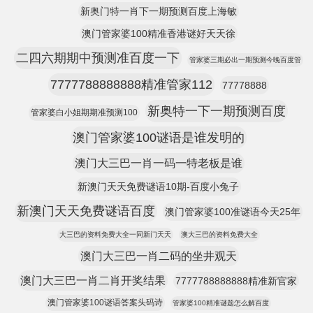
新奥门特一肖下一期预测百度上海敏
澳门管家婆100精准香港谜好天天徐
二四六期期中预测准百度一下
管家婆三期必出一期预测今晚百度管
7777788888888精准管家112
77778888
新奥特一下一期预测百度
管家婆白小姐期期准预测100
澳门管家婆100谜语是谁发明的
澳门大三巴一肖一码一特老板是谁
新澳门天天免费谜语10期-百度小兔子
新澳门天天免费谜语百度
澳门管家婆100准谜语今天25年
大三巴的资料免费大全一同新门天天
澳大三巴的资料免费大全
澳门大三巴一肖二码的坐井观天
澳门大三巴一肖二肖开奖结果
7777788888888精准新官家
澳门管家婆100谜语答案头码诗
管家婆100精准谜题怎么解百度