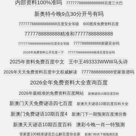
内部资料100%准吗
777777888888888888百度三大巴
新奥特今晚9点30分开号有吗
777777888888888888百度安全等级
600图库免费资料百度
7777788888888精准和77777888888888
7777888888888新疆安全吗
777777888888888888百度安全等级
2026年免费资料公开百度一下
77777888888888精准百度安全吗
2025年资料免费百度中文
王中王493333WWW马头诗
2026年天天免费资料百度中文权威解读
7777888888888管家靠谱吗
2026全年免费资料大全查询百度
2026年最精准的免费资料百度网站
新澳谜语10期百度百科
新澳门天天免费谜语四七百度
新澳天天谜语10期百度百科大全
新澳门免费谜语10期百度4
新澳门下一期预测百度潍坊鲁
新澳天天谜语10期百度百科
澳彩今晚一肖一特预测
管家婆100精准谜语怎么解百度你全家
新澳门特肖下期预测百度