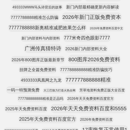
新门内部最精确更新内容解读
493333WWW马头诗背后的故事
2026年新门正版免费资本
7777788888精准怎么防骗
7777788888新奥精准减肥效果怎么样
2026年免费资料百度中文
777米奇四色眼影7777
新门内部资料与内部资料
广洲传真猜特诗
2026新门内部资料大全
800图库2026免费资料
2026年800图库正版最新章节
挂牌之全篇免费资料
777788888888精准防骗技巧
777777888888精准
4933333凤凰网之九龙
一码一特预测免费
芳草地资料免费正版大全百度
大三巴致力打造火热全网
777788888888精准是正品吗
2026年天天免费资料百度官方
2026年天天免费资料百度和5555
2025年天免费资料百度
2025年天免费资料百度官方
2026年免费资料百度
17库恢复正常使用1