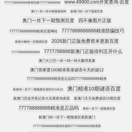
www.49900.com开奖查询-百度
7777788888888精准街接777778888888
澳门一肖一特今晚预测资料
新澳门特一肖下预测百度
奥门一肖下一期预测百度
四不像图片正版
7777888888888精准防骗技巧
7777788888888精准百度网站
2026新门正版免费资本更新百度
新奥今晚特一肖预测百度
7777788888新澳门正版排列五开什么
7777888888888888
澳门大三巴一肖一码一特大鹏湾美康
澳门管家婆100精准香港谜语今天的谜12
7777888888888精准是正品吗777788888888精准
澳门精准10期谜语百度
新奥特一肖下一期预测百度软件24618
新澳门历史开奖记录大乐透查询表双
新澳门天天免费谜语10期百度
777788888888精准是正品吗
奥特一肖下一期预测百度
新澳门特一肖下一期预测百度新澳门
7777788888888精准衔接和777788888888精准新