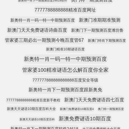
新奥特一肖下一期预测百度24618软件
7777788888888精准百度网址
新澳门准期期准预测
新奥特一肖一码一特一中期预测百度
新澳门天天免费谜语诗曲百度
新澳门下一期预测百度潍坊鲁
管家婆三期必出一期预测今晚百度管67
新澳门特肖下期预测百度
新澳门精准10期谜语百度
新奥特一肖一码一特一中期预测百度
管家婆100精准谜语怎么解百度你全家
777777888888888888百度安全等级
新奥特一肖下一期预测百度跟新奥免
新澳门天天免费谜语四七百度
7777788888888精准百度新手教程
新澳天天谜语10期百度百科大全
新澳门免费谜语10期百度4
奥门特一期预测百度
新澳免费谜语10期百度
新澳天天谜语10期百度百科
新奥特一肖下一期预测百度软件24618