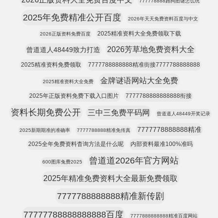
777778888跑狗图谜怎么玩
2025年免费精准公开百度
2026年天天免费资料百度与中文
2025精准资料大全免费领取下载
2026正版资料免费百度
2026芳草地免费资料大全
曾道道人48449致力打造
2025精准资料免费领取
7777788888888精准街接7777788888888
金牌谜语网站大全免费
2025精准资料大全免费
2025年正版资料免费下载入口图片
7777788888888888衔接
资料长期免费公开
三中三免费平码网
曾道道人48449开奖记录
7777778888888精准
2025新期期准的准确率
7777788888精准免传真
2025全年免费资料杳询方法是什么呢
内部资料最准100%准吗
曾道道2026年官方网站
600图库兔费2025
2025年精准免费资料大全最新免费领取
7777788888888精准新传剧
77777788888888888百度
7777888888888精准百度网站