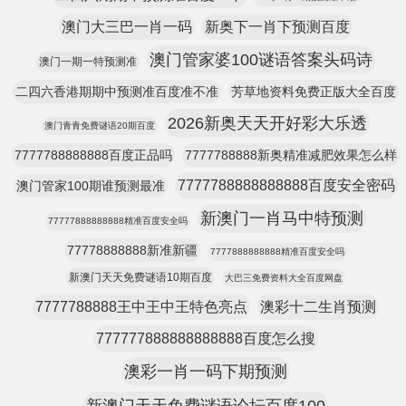
澳门大三巴一肖一码
新奥下一肖下预测百度
澳门管家婆100谜语答案头码诗
澳门一期一特预测准
二四六香港期期中预测准百度准不准
芳草地资料免费正版大全百度
2026新奥天天开好彩大乐透
澳门青青免费谜语20期百度
7777788888888百度正品吗
7777788888新奥精准减肥效果怎么样
7777788888888888百度安全密码
澳门管家100期谁预测最准
新澳门一肖马中特预测
77777888888888精准百度安全吗
77778888888新准新疆
7777888888888精准百度安全吗
新澳门天天免费谜语10期百度
大巴三免费资料大全百度网盘
7777788888王中王中王特色亮点
澳彩十二生肖预测
777777888888888888百度怎么搜
澳彩一肖一码下期预测