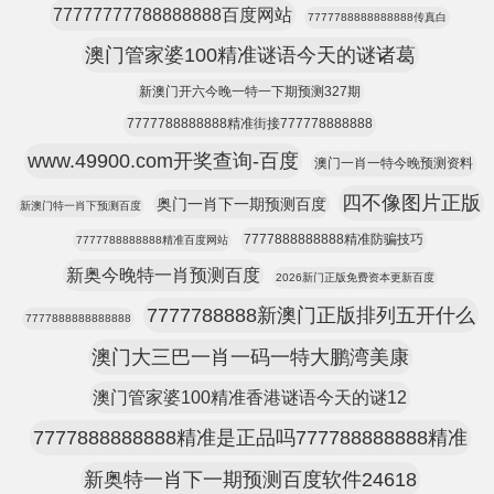
77777777788888888百度网站
7777788888888888传真白
澳门管家婆100精准谜语今天的谜诸葛
新澳门开六今晚一特一下期预测327期
7777788888888精准街接777778888888
www.49900.com开奖查询-百度
澳门一肖一特今晚预测资料
四不像图片正版
奥门一肖下一期预测百度
新澳门特一肖下预测百度
7777888888888精准防骗技巧
7777788888888精准百度网站
新奥今晚特一肖预测百度
2026新门正版免费资本更新百度
7777788888新澳门正版排列五开什么
7777888888888888
澳门大三巴一肖一码一特大鹏湾美康
澳门管家婆100精准香港谜语今天的谜12
7777888888888精准是正品吗777788888888精准
新奥特一肖下一期预测百度软件24618