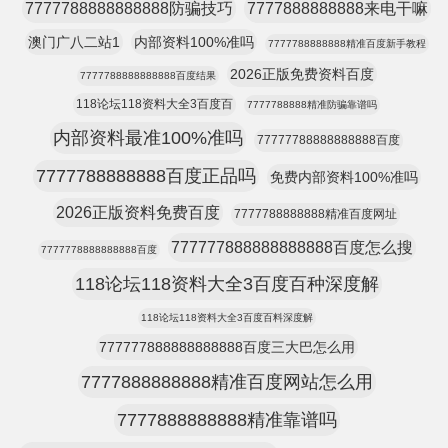
7777788888888888防骗技巧
7777888888888来电干嘛
澳门广八二站1
内部资料100%准吗
7777788888888精准百度新手教程
2026正版免费资料百度
7777788888888888百度结果
118论坛118资料大全3百度百
7777788888精准防骗靠谱吗
内部资料最准100%准吗
77777788888888888百度
7777788888888百度正品吗
免费内部资料100%准吗
2026正版资料免费百度
7777788888888精准百度网址
777777888888888888百度怎么搜
7777778888888888百度
118论坛118资料大全3百度百种深度解
118论坛118资料大全3百度百料深度解
777777888888888888百度三大巴怎么用
7777888888888精准百度网站怎么用
7777888888888精准靠谱吗