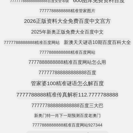
600图库免费资料百度
777777888888888888百度安全等级
7777788888888精准管家图片
2026正版资料大全免费百度中文宫方
2025年新奥正版免费大全百度中文
新澳天天谜语10期百度百科大全
7777788888888精准百度网站
7777888888888精准百度网站
7777888888888精准百度网站怎么用
777777888888888888百度
管家婆100精准谜语怎么解百度
7777788888精准传真解析112.7777788888
777777888888888888百度三大巴
新奥门特一肖下一期预测百度老澳门
7777888888888精准百度网站927344