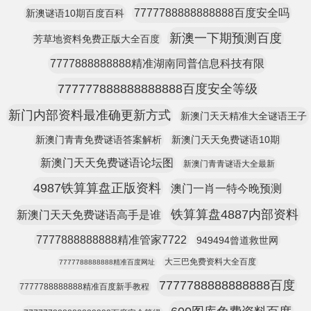
7777788888888888百度安全吗
新澳谜语10期百度百科
新澳一下期预测百度
芳草地资料免费正版大全百度
7777888888888精准湖南同普信息科技有限
777777888888888888百度安全等级
新门内部资料最准确更新方式
新澳门天天精准大全谜语王子
新澳门青青免费谜语答案解析
新澳门天天免费谜语10期
新澳门天天免费谜语论坛图
新澳门青青谜语大全最新
4987铁算算盘正版资料
澳门一肖一特今晚预测
铁算算盘4887内部资料
新澳门天天免费谜语高手是谁
7777888888888精准管家7722
949494曾道救世网
大三巴免费资料大全百度
7777788888888精准百度网址
7777788888888888百度
7777788888888精准百度新手教程