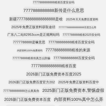
7777888888888精准百度安全吗
7777888888888新传是什么意思
新疆777788888888888888是啥
2025年天天免费百度资料
2025年免费正版资料获取途径
777777888888888888百度怎么用
广东八二站82953ccm是正规网站吗
7777788888精准2025安全吗
7777788888是嘛意思
777788888888精准百度安全吗
777788888888精准的来源
内部资料100%免费准吗
7777888888888百度安全吗
777778888精准传真怎么防骗
77778888888888精准百度
2026新门正版免费资本百度2025
2026新门正版免费百度官方202
2025年免费正版资料百度中
2025新门正版免费资本,警惕虚假
7777888888888怎么查真伪
内部资料100%真中怎么弄
2026新门正版免费资本百度