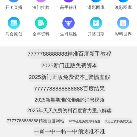
开奖直播
澳门挂牌
高手解迷
港彩图库
澳彩图库
马会原创
全年资料
生肖属性
开奖日期
彩料世界
7777788888888精准百度新手教程
2025新门正版免费资本
2025新门正版免费资本_警惕虚假
7777788888888888百度结果
2025新期期准的准确的消息视频
2025年天天免费资料百度官力重点解读
7777788888888精准百度网站
2026正版免费资料百度
大三巴资料免费大全
一肖一中一特一中预测准不准