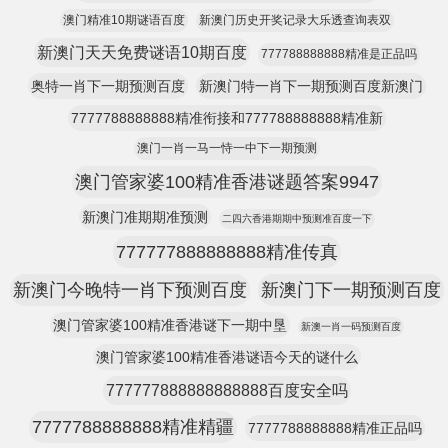
澳门精准10期谜语百度
新澳门历史开奖记录大乐透查询表双
新澳门天天免费谜语10期百度
777788888888精准是正品吗
奥特一肖下一期预测百度
新澳门特一肖下一期预测百度新澳门
7777788888888精准衔接和777788888888精准新
澳门一肖一马一恃一中下一期预测
澳门管家婆100精准香港谜题答案9947
新澳门准期期准预测
二四六香港期期中预测准百度一下
777777888888888精准传真
新澳门今晚特一肖下预测百度
新澳门下一期预测百度
澳门管家婆100精准香港谜下一期中垦
新澳一肖一码预测百度
澳门管家婆100精准香港谜语今天的谜什么
777777888888888888百度安全吗
7777788888888精准精疆
7777788888888精准正品吗