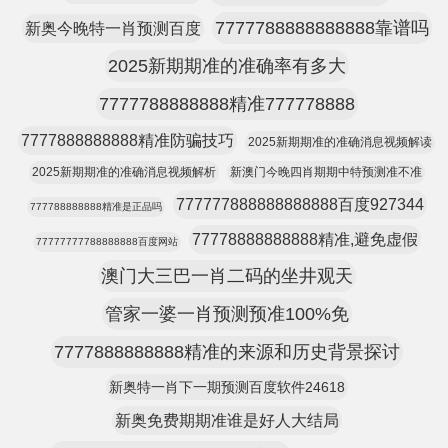
7777788888888888靠谱吗
新奥今晚特一肖预测百度
2025新期期准的准确率有多大
7777788888888精准777778888
7777888888888精准防骗技巧
2025新期期准的准确消息视频解读
2025新期期准的准确消息视频解析
新澳门今晚四肖期期中特预测准不准
777777888888888888百度927344
777788888888精准是正品吗
77778888888888精准,避免虚假
77777777788888888百度网站
澳门大三巴一肖二码的坐井观天
管家一婆一肖预测预准100%免
7777888888888精准的来源和历史背景探讨
新奥特一肖下一期预测百度软件24618
新奥免费期期准谁是好人大结局