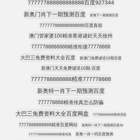
777777888888888888百度927344
新奥门肖下一期预测百度
新澳下一期预测百度
777777888888888888百度真假
澳门管家婆100精准香港谜好天天徐州
7777788888888精准衔接77778888
大巴三免费资料大全百度
新澳门免费谜语10期百度
新澳门天天免费谜语10期-百度
7777788888888精准777778888
新奥特一肖下一期预测百度
777778888精准传真怎么防骗
大巴三免费资料大全百度网盘
77788888888精准消息
7777888888888精准百度网站
新奥特一肖下一期预测百度49
新奥一肖一码百度预测
7777788888888888精准传真