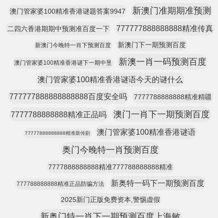
新澳门准期期准预测
澳门管家婆100精准香港谜题答案9947
777777888888888精准传真
二四六香港期期中预测准百度一下
新澳门下一期预测百度
新澳门今晚特一肖下预测百度
新澳一肖一码预测百度
澳门管家婆100精准香港谜下一期中垦
澳门管家婆100精准香港谜语今天的谜什么
777777888888888888百度安全吗
7777788888888精准精疆
澳门一肖下一期预测百度
7777788888888精准正品吗
澳门管家婆100精准香港谜语
77777888888888精准新传剧
奥门今晚特一肖预测百度
7777888888888精准777788888888精准
新奥特一码下一期预测百度
777788888888精准正品防骗方法
2025新门正版免费资本,警惕虚假
新奥门特一肖下一期预测百度上海敏