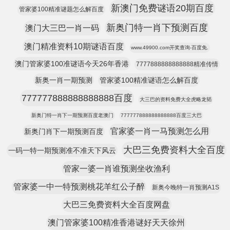
新澳门免费谜语20期百度
管家婆100精准谜题怎么解百度
新奥门特一肖下预测百度
澳门大三巴一肖一码
澳门精准资料10期谜语百度
www.49900.com开奖查询-百度免.
澳门管家婆100准谜语今天26年香港
7777888888888888精准传情
新奥一肖一期预测
管家婆100精准谜语怎么解百度
777777888888888888百度
大三巴的资料免费大全虎略龙韬
新奥门特一肖下一期预测百度老澳门
777777888888888888百度三大巴
官家婆一肖一马预测怎么用
新奥门肖下一期预测百度
大巴三免费资料大全百度
一码一特一期预测准不准天下风云
管家一婆一肖谁预测坐收渔利
管家婆一中一特预测桃花羊红公子醉
新奥今晚特一肖预测A1S
大巴三免费资料大全百度网盘
澳门管家婆100精准香港谜好天天徐州