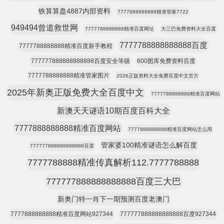
铁算算盘4887内部资料
7777888888888精准管家7722
949494曾道救世网
7777788888888精准百度网址
大三巴免费资料大全百度
7777788888888888百度
7777788888888精准百度新手教程
777777888888888888百度安全等级
600图库免费资料百度
7777788888888精准管家图片
2026正版资料大全免费百度中文宫方
2025年新奥正版免费大全百度中文
7777788888888精准百度网站
新澳天天谜语10期百度百科大全
7777888888888精准百度网站
7777888888888精准百度网站怎么用
管家婆100精准谜语怎么解百度
777777888888888888百度
7777788888精准传真解析112.7777788888
777777888888888888百度三大巴
新奥门特一肖下一期预测百度老澳门
7777888888888精准百度网站927344
777777888888888888百度927344