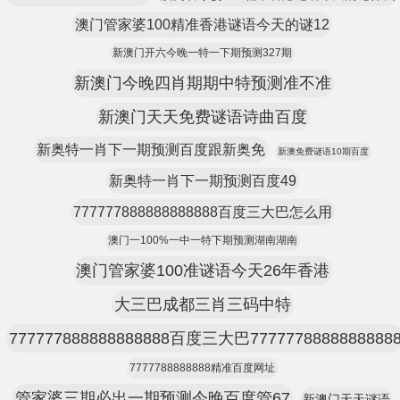
澳门管家婆100精准香港谜语今天的谜12
新澳门开六今晚一特一下期预测327期
新澳门今晚四肖期期中特预测准不准
新澳门天天免费谜语诗曲百度
新奥特一肖下一期预测百度跟新奥免
新澳免费谜语10期百度
新奥特一肖下一期预测百度49
777777888888888888百度三大巴怎么用
澳门一100%一中一特下期预测湖南湖南
澳门管家婆100准谜语今天26年香港
大三巴成都三肖三码中特
777777888888888888百度三大巴7777778888888888
7777788888888精准百度网址
管家婆三期必出一期预测今晚百度管67
新澳门天天谜语