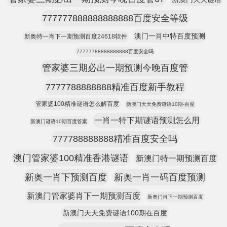
777777888888888888百度安全等级
澳门一肖中特百度预测
新奥特一肖下一期预测百度24618软件
77777788888888888百度安全吗
管家婆三期必出一期预测今晚百度管
7777788888888精准百度新手教程
管家婆100精准谜语怎么解百度
新澳门天天免费谜语10期-百度
一肖一特下期谜语预测怎么用
新澳门谜语10期百度答案
777788888888精准百度安全吗
澳门管家婆100精准香港谜语
新澳门特一期预测百度
新奥一肖下预测百度
新奥一肖一码百度预测
新澳门管家婆肖下一期预测百度
新奥门肖下一期预测百度
新澳门天天免费谜语100期在百度