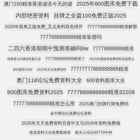
2025年800图库免费下载
澳门100精准香港谜语今天的谜
内部绝密资料
挂牌之全篇100免费正版2025
2025年新奥正版免费_五点来料双色球开
7777788888888精准解密
7777888888888精准靠谱吗
二四六香港期期中预测准确吗9w
77778888888精准
7777888888888精准丫
管家婆100谜语答案大全
2025年最精准免费资料全面释义
77777777888888888精准
800图库2026
2025年天天免费资料
奥门118论坛免费资料大全
600资料图库大全
800图库免费资料2025
7777888888888精准32209
7777788888888精准怎么用
2025澳门挂牌灯牌免费吗
金牛网论坛免费论坛资料
2026年天天免费资料百度中文与2026年资料免费领
曾道资料大全免费最精准
曾夫人论坛40779中特