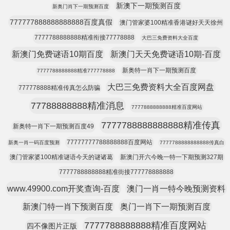
新澳下一期预测百度
新奥门肖下一期预测百度
777777888888888888百度真假
澳门管家婆100精准香港谜好天天徐州
7777788888888精准衔接77778888
大巴三免费资料大全百度
新澳门免费谜语10期百度
新澳门天天免费谜语10期-百度
新奥特一肖下一期预测百度
7777788888888精准777778888
大巴三免费资料大全百度网盘
777778888精准传真怎么防骗
77788888888精准消息
7777888888888精准百度网站
7777788888888888精准传真
新奥特一肖下一期预测百度49
77777777788888888百度网站
新奥一肖一码百度预测
7777788888888888传真白
澳门管家婆100精准谜语今天的谜诸葛
新澳门开六今晚一特一下期预测327期
7777788888888精准街接777778888888
www.49900.com开奖查询-百度
澳门一肖一特今晚预测资料
新澳门特一肖下预测百度
奥门一肖下一期预测百度
7777788888888精准百度网站
四不像图片正版