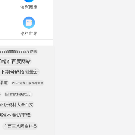
澳彩图库
彩料世界
788888888888百度结果
8888精准百度网站
中下期号码预测最新
取渠道
2026免费正版资料大全
料
新门内资料免费公开
6年正版资料大全百文
测准不准访雷锋
广西三八网资料员