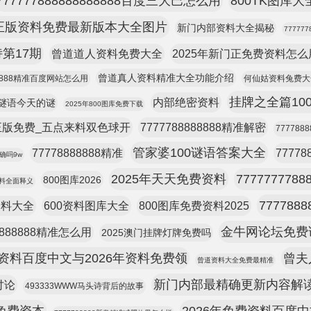
777777888888888888百度三大巴怎么用
800TK图库大
年正版资料免费最新版本大全图片
新门内部资料大全揭秘
777777
诗第17期
曾道道人资料免费大全
2025年新门正免费资料怎么
曾道真人资料精准大全功能介绍
88888精准百度网站怎么用
何仙姑资料兔费大全
挂牌之全篇100
内部绝密资料
港谜语今天的谜
2025年800图库免费下载
奥正版免费_五点来料双色球开
7777788888888精准解密
777788
管家婆100谜语答案大全
77778888888精准
7777
确吗9w
2025年天天免费资料
777777778
800图库2026
资料全面释义
777788
资料大全
600资料图库大全
800图库免费资料2025
金牛网论坛免费
88888888精准怎么用
2025澳门挂牌灯牌免费吗
费资料百度中文与2026年资料免费领
曾夫
曾道资料大全免费最精准
新门内部最精确更新内容解
讨论
493333WWW马头诗背后的故事