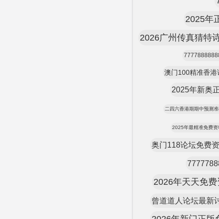
2025
2026广州传真猜特
77778888
澳门100精准香
2025年新
二四六香港期期中预测准
2025年最精准免费
奥门118论坛免费
77777
2026年天天免
曾道道人论坛最新