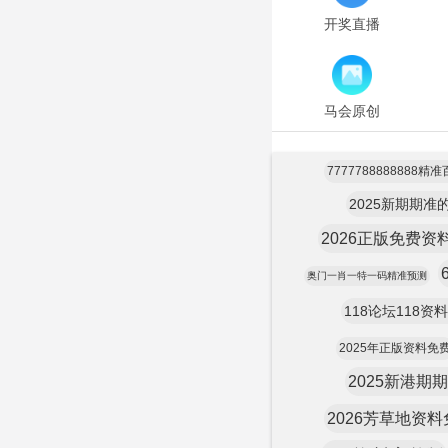
开奖直播
马会原创
7777788888888
2025新期期
2026正版免费资
奥门一肖一特一码精准预测
118论坛118资
2025年正版资料免
2025新港期
2026芳草地资