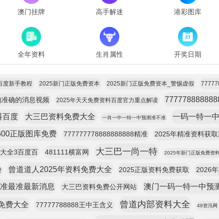
澳门挂牌
高手解迷
港彩图库
全年资料
生肖属性
开奖日期
精准百度新手教程
2025新门正版免费资本
2025新门正版免费资本_警惕虚假
7777
777778888
准的准确的消息视频
2025年天天免费资料百度官力重点解读
料百度
大三巴资料免费大全
一码一特一
一肖一中一特一中预测准不准
600正版图库免费
777777778888888888精准
2025年精准资料获
大三巴一尚一特
料大全3百度百
481111横富网
2025年新门正版免费资
曾道道人2025年资料免费大全
2025正版资料免费获取
202
费
期准最准最新消息
澳门一码一特一中预
大三巴资料免费公开网站
曾道内部资料大全
料免费大全
77777788888王中王含义
49资汛网