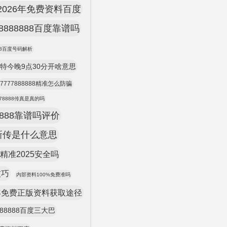
2026年免费资料百度
88888888百度靠谱吗
8888百度号码解析
特今晚9点30分开啥意思
7777888888精准怎么防骗
778888传真是真的吗
88888靠谱吗评价
88新传是什么意思
88精准2025安全吗
技巧
内部资料100%免费准吗
5年免费正版资料获取途径
8888888百度三大巴