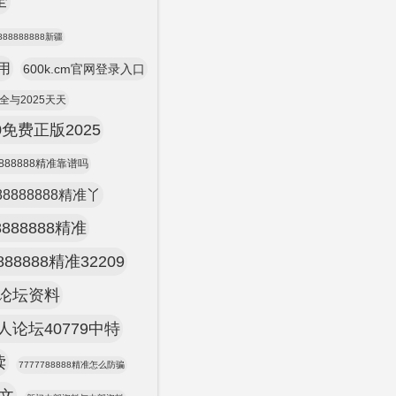
全
888888888新疆
用
600k.cm官网登录入口
与2025天天
免费正版2025
8888888精准靠谱吗
888888888精准丫
88888888精准
8888888精准32209
论坛资料
人论坛40779中特
读
7777788888精准怎么防骗