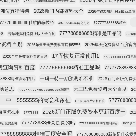
版免费资本
2026年免费资料百度
7777788888新奥精准减肥效果怎么样
广洲传真猜特诗
2026新门内部资料大全
2026年800图库正版最新章节
一
777788888888精准防骗技巧
777777888888精准
4933333凤凰网之九龙
777788888888精准是正品吗
芳草地资料免费正版大全百度
全网
202
费资料百度
2025年天免费资料百度官
2026年天天免费资料百度和5555
17库恢复正常使用1
2026全年免费资料查询百度
7777788888888百度
免费查询资料百度
77778888888精准正品吗
7777778888
一码一特一期预测准不准
888888精准管家图片
2026新门正版免费
开啥意思
大三巴免费资料大全百度
2
77777777777888888888888靠谱吗
om王中王5555555的寓意和象征
7777888
600图库免费资料百度
2026新门正版免费资本更新百度一
精准百度怎么用
2
77778888
777778888传真是真的吗
8888百度安全吗
7777788888888靠谱吗评价
2026新
777888888888精准百度安全吗
7777888888888新传是什么意