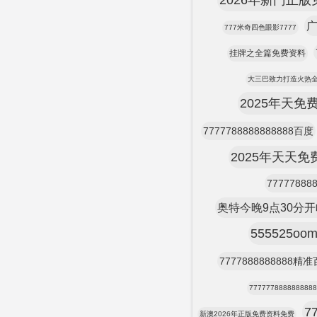
2026年新门正
777米奇四色眼影7777
挂牌之全篇免费资料
大三巴致力打造火热
2025年天免
7777788888888888百度
2025年天天
7777788
奥特今晚9点30分
555525o
7777888888888
7777778888888
7
新澳2026年正版免费资料免费