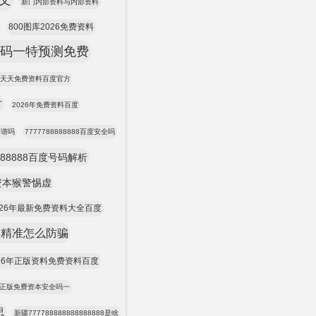
中文
新门内部资料与内部资料
800图库2026免费资料
码一特预测免费
6年天天免费资料百度官方
方
2026年免费资料百度
靠谱吗
7777788888888百度安全吗
88888888百度号码解析
资本猴警惕虚
026年最新免费资料大全百度
888精准怎么防骗
026年正版资料免费资料百度
门正版免费资本安全吗一
思
新疆777788888888888888是啥