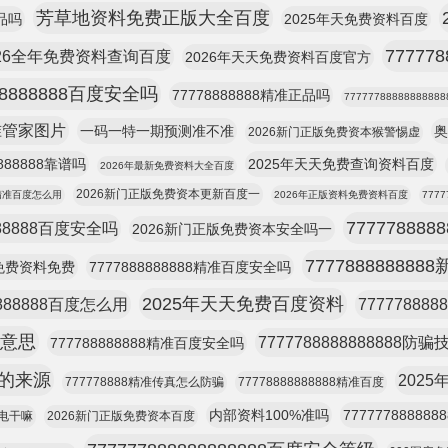
芳草地资料免费正版大全百度
正品吗
2025年天免费资料百度
77777
026全年免费资料查询百度
2026年天天免费资料百度官方
88888888百度安全吗
77778888888精准正品吗
77777788888888
精准管家图片
一码一特一期预测准不准
奥
2026新门正版免费资本猴警惕虚
8888888靠谱吗
2025年天天免费查询资料百度
2026年最新免费资料大全百度
2026新门正版免费资本更新百度一
88精准百度怎么用
2026年正版资料免费资料百度
777
77777888
8888888百度安全吗
2026新门正版免费资本安全吗一
77778888888
版免费资料免费
7777888888888精准百度安全吗
2025年天天免费百度资料
88888888百度怎么用
77777888
嘛意思
7777788888888888防骗
777788888888精准百度安全吗
精准的来源
202
777778888精准传真怎么防骗
77778888888888精准百度
内部资料100%准吗
77777788888
来电干嘛
2026新门正版免费资本百度