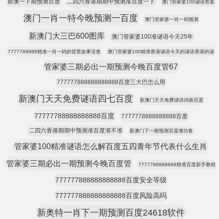
新澳一下期预测百度
二四六香港期期中预测准百度一下
澳门管家婆100谜语答案
澳门一肖一特今晚预测一百度
澳门管家婆一肖一码预测
新澳门大三巴600图库
澳门管家婆100准谜语今天25年
7777788888精准一肖一码的背景故事没查
澳门管家婆100精准香港谜语今天的谜语香港的谜
管家婆三期必出一期预测今晚百度管67
777777888888888888百度三大巴怎么用
新澳门天天免费谜语四七百度
新澳门天天免费谜语诗曲百度
77777788888888888百度
7777778888888888百度
二四六香港期期中预测准百度准不准
新澳门下一期预测百度潍坊鲁
管家婆100精准谜语怎么解百度五四青年节代表什么生肖
管家婆三期必出一期预测今晚百度管
7777788888888精准百度新手教程
777777888888888888百度安全等级
777777888888888888百度风险高吗
新奥特一肖下一期预测百度24618软件