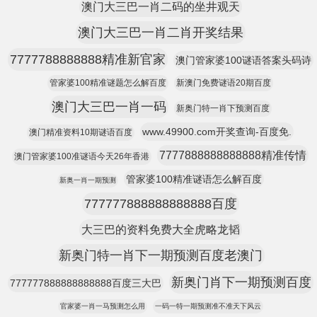
澳门大三巴一肖二码的坐井观天
澳门大三巴一肖二肖开奖结果
7777788888888精准新官家
澳门管家婆100谜语答案头码诗
管家婆100精准谜题怎么解百度
新澳门免费谜语20期百度
澳门大三巴一肖一码
新奥门特一肖下预测百度
www.49900.com开奖查询-百度免.
澳门精准资料10期谜语百度
7777888888888888精准传情
澳门管家婆100准谜语今天26年香港
管家婆100精准谜语怎么解百度
新奥一肖一期预测
777777888888888888百度
大三巴的资料免费大全虎略龙韬
新奥门特一肖下一期预测百度老澳门
新奥门肖下一期预测百度
777777888888888888百度三大巴
官家婆一肖一马预测怎么用
一码一特一期预测准不准天下风云