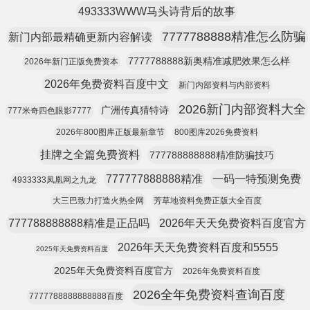
493333WWW马头诗背后的故事
7777788888精准怎么防骗
新门内部最精确更新内容解读
7777788888新奥精准减肥效果怎么样
2026年新门正版免费资本
2026年免费资料百度中文
新门内部资料与内部资料
2026新门内部资料大全
广洲传真猜特诗
777米奇四色眼影7777
2026年800图库正版最新章节
800图库2026免费资料
挂牌之全篇免费资料
777788888888精准防骗技巧
777777888888精准
一码一特预测免费
4933333凤凰网之九龙
大三巴致力打造火热全网
芳草地资料免费正版大全百度
777788888888精准是正品吗
2026年天天免费资料百度官方
2026年天天免费资料百度和5555
2025年天免费资料百度
2025年天免费资料百度官方
2026年免费资料百度
2026全年免费资料查询百度
7777788888888888百度