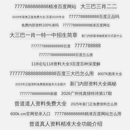
大三巴三肖二二
7777888888888精准百度网站
7777788888888百度正品吗
2026年新奥正版免费大全-百度2025年全
免费内部资料100%准吗
7777788888888精准百度网址
大三巴一肖一特一中招生简章
新门内部最准确更新方式是什么
7777788888
7777778888888888百度
777777888888888888百度怎么搜
118论坛118资料大全3百度百种深度解
777777888888888888百度三大巴怎么用
800TK图库大全
新门内部资料大全揭秘
2025年正版资料免费最新版本大全图片
2026广州传真猜特诗第17期
777777888888888新疆
曾道道人资料免费大全
2025年新门正免费资料怎么用
600k.cm官网登录入口
7777888888888精准百度网站怎么用
曾道真人资料精准大全功能介绍