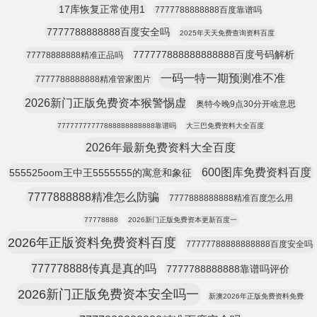
17库恢复正常使用1
7777788888888百度靠谱吗
7777788888888百度安全吗
2025年天天免费查询资料百度
777777888888888888百度号码解析
77778888888精准正品吗
一码一特一期预测准不准
7777788888888精准管家图片
2026新门正版免费资本猴警惕虚
奥特今晚9点30分开啥意思
77777777777888888888888靠谱吗
大三巴免费资料大全百度
2026年最新免费资料大全百度
600图库免费资料百度
555525oom王中王5555555的寓意和象征
7777888888精准怎么防骗
7777888888888精准百度怎么用
77778888
2026新门正版免费资本更新百度一
2026年正版资料免费资料百度
77777788888888888百度安全吗
777778888传真是真的吗
7777788888888靠谱吗评价
2026新门正版免费资本安全吗一
新澳2026年正版免费资料免费