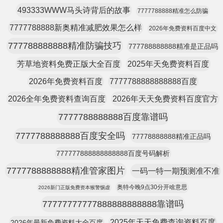
493333WWW马头诗背后的故事
7777788888精准怎么防骗
7777788888新奥精准减肥效果怎么样
2026年免费资料百度中文
777788888888精准防骗技巧
777788888888精准是正品吗
芳草地资料免费正版大全百度
2025年天免费资料百度
2026年免费资料百度
7777788888888888百度
2026全年免费资料查询百度
2026年天天免费资料百度官方
7777788888888百度靠谱吗
7777788888888百度安全吗
77778888888精准正品吗
777777888888888888百度号码解析
7777788888888精准管家图片
一码一特一期预测准不准
奥特今晚9点30分开啥意思
2026新门正版免费资本猴警惕虚
77777777777888888888888靠谱吗
2025年天天免费查询资料百度
2026年最新免费资料大全百度