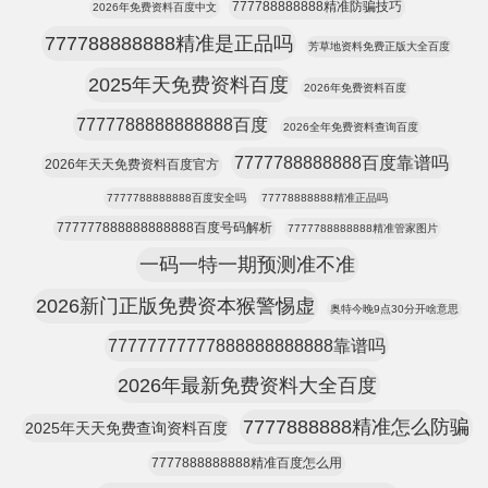
777788888888精准防骗技巧
2026年免费资料百度中文
777788888888精准是正品吗
芳草地资料免费正版大全百度
2025年天免费资料百度
2026年免费资料百度
7777788888888888百度
2026全年免费资料查询百度
7777788888888百度靠谱吗
2026年天天免费资料百度官方
7777788888888百度安全吗
77778888888精准正品吗
777777888888888888百度号码解析
7777788888888精准管家图片
一码一特一期预测准不准
2026新门正版免费资本猴警惕虚
奥特今晚9点30分开啥意思
77777777777888888888888靠谱吗
2026年最新免费资料大全百度
7777888888精准怎么防骗
2025年天天免费查询资料百度
7777888888888精准百度怎么用