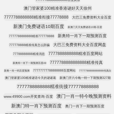
777777888888888888百度真假
澳门管家婆100精准香港谜好天天徐州
7777788888888精准衔接77778888
大巴三免费资料大全百度
新澳门免费谜语10期百度
新澳门天天免费谜语10期-百度
新奥特一肖下一期预测百度
7777788888888精准777778888
大巴三免费资料大全百度网盘
777778888精准传真怎么防骗
7777888888888精准百度网站
77788888888精准消息
7777788888888888精准传真
新奥特一肖下一期预测百度49
77777777788888888百度网站
新奥一肖一码百度预测
7777788888888888传真白
澳门管家婆100精准谜语今天的谜诸葛
新澳门开六今晚一特一下期预测327期
7777788888888精准街接777778888888
澳门一肖一特今晚预测资料
www.49900.com开奖查询-百度
新澳门特一肖下预测百度
奥门一肖下一期预测百度