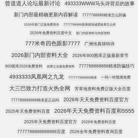
曾道道人论坛最新讨论
493333WWW马头诗背后的故事
新门内部最精确更新内容解读
7777788888精准怎么防骗
2026年新门正版免费资本
7777788888新奥精准减肥效果怎么样
2026年免费资料百度中文
新门内部资料与内部资料
777米奇四色眼影7777
广洲传真猜特诗
2026新门内部资料大全
2026年800图库正版最新章节
777788888888精准防骗技巧
800图库2026免费资料
挂牌之全篇免费资料
4933333凤凰网之九龙
一码一特预测免费
777777888888精准
大三巴致力打造火热全网
芳草地资料免费正版大全百度
2026年天天免费资料百度官方
777788888888精准是正品吗
2026年天天免费资料百度和5555
2025年天免费资料百度
2025年天免费资料百度官方
2026年免费资料百度
7777788888888888百度
2026全年免费资料查询百度