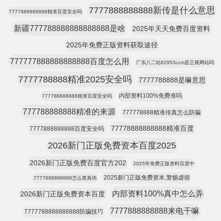
7777888888888新传是什么意思
7777888888888精准百度安全吗
新疆777788888888888888是啥
2025年天天免费百度资料
2025年免费正版资料获取途径
777777888888888888百度怎么用
广东八二站82953ccm是正规网站吗
7777788888精准2025安全吗
7777788888是嘛意思
内部资料100%免费准吗
777788888888精准百度安全吗
777788888888精准的来源
777778888精准传真怎么防骗
77778888888888精准百度
7777888888888百度安全吗
2026新门正版免费资本百度2025
2026新门正版免费百度官方202
2025年免费正版资料百度中
2025新门正版免费资本,警惕虚假
7777888888888怎么查真伪
内部资料100%真中怎么弄
2026新门正版免费资本百度
7777888888888来电干嘛
7777788888888888防骗技巧