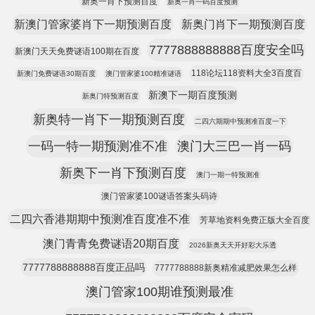
新奥一肖下预测百度
新奥一肖一码百度预测
新澳门管家婆肖下一期预测百度
新奥门肖下一期预测百度
7777888888888百度安全吗
新澳门天天免费谜语100期在百度
118论坛118资料大全3百度百
新澳门免费谜语30期百度
澳门管家婆100精准谜语
新澳下一期百度预测
新奥门特预测百度
新奥特一肖下一期预测百度
二四六期期中预测准百度一下
一码一特一期预测准不准
澳门大三巴一肖一码
新奥下一肖下预测百度
澳门一期一特预测准
澳门管家婆100谜语答案头码诗
二四六香港期期中预测准百度准不准
芳草地资料免费正版大全百度
澳门青青免费谜语20期百度
2026新奥天天开好彩大乐透
7777788888888百度正品吗
7777788888新奥精准减肥效果怎么样
澳门管家100期谁预测最准