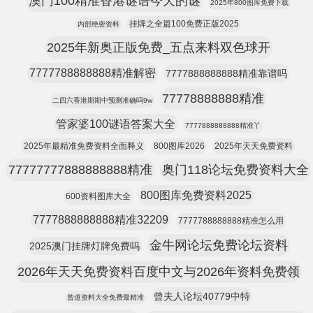
澳门100精准香港谜语今天的谜
2025年800图库免费下载
挂牌之全篇100免费正版2025
内部绝密资料
2025年新奥正版免费_五点来料双色球开
7777788888888精准解密
7777888888888精准靠谱吗
77778888888精准
二四六香港期期中预测准确吗9w
管家婆100谜语答案大全
7777888888888精准丫
2025年最精准免费资料全面释义
800图库2026
2025年天天免费资料
77777777888888888精准
奥门118论坛免费资料大全
800图库免费资料2025
600资料图库大全
7777888888888精准32209
7777788888888精准怎么用
金牛网论坛免费论坛资料
2025澳门挂牌灯牌免费吗
2026年天天免费资料百度中文与2026年资料免费领
曾夫人论坛40779中特
曾道资料大全免费最精准