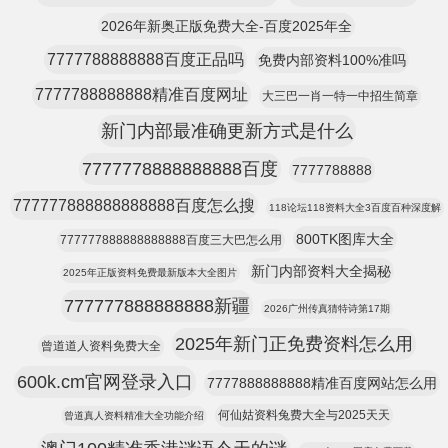
2026年新奥正版免费大全-百度2025年全
7777788888888百度正品吗
免费内部资料100%准吗
7777788888888精准百度网址
大三巴一肖一特一中招生简章
新门内部最准确更新方式是什么
7777778888888888百度
7777788888
777777888888888888百度怎么搜
118论坛118资料大全3百度百种深度解
800TK图库大全
777777888888888888百度三大巴怎么用
新门内部资料大全揭秘
2025年正版资料免费最新版本大全图片
777777888888888新疆
2026广州传真猜特诗第17期
2025年新门正免费资料怎么用
曾道道人资料免费大全
600k.cm官网登录入口
7777888888888精准百度网站怎么用
何仙姑资料兔费大全与2025天天
曾道真人资料精准大全功能介绍