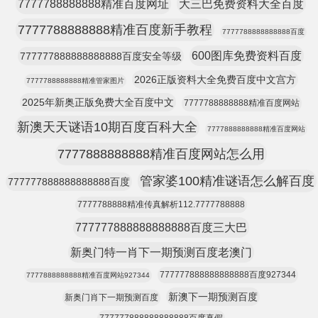
7777788888888精准百度网址
大三巴免费资料大全百度
7777788888888精准百度新手教程
7777788888888888百度
600图库免费资料百度
777777888888888888百度安全等级
2026正版资料大全免费百度中文宫方
7777788888888精准管家图片
2025年新奥正版免费大全百度中文
7777788888888精准百度网站
新澳天天谜语10期百度百科大全
7777888888888精准百度网站
7777888888888精准百度网站怎么用
管家婆100精准谜语怎么解百度
777777888888888888百度
7777788888精准传真解析112.7777788888
777777888888888888百度三大巴
新奥门特一肖下一期预测百度老澳门
777777888888888888百度927344
7777888888888精准百度网站927344
新澳下一期预测百度
新奥门肖下一期预测百度