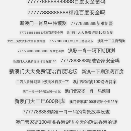
7777788888888888百度安全密码
77777888888888精准百度安全吗
新澳门一肖马中特预测
77778888888新准新疆
新澳门天天免费谜语10期百度
7777888888888精准百度安全吗
澳彩十二生肖预测
大巴三免费资料大全百度网盘
7777788888王中王中王特色亮点
澳彩一肖一码下期预测
777777888888888888百度怎么搜
7777888888精准管家安全吗
新澳门天天免费谜语论坛百度100
新澳门天天免费谜语百度论坛
新澳一下期预测百度
澳门管家婆100谜语答案
二四六香港期期中预测准百度一下
澳门管家婆一肖一码预测
澳门一肖一特今晚预测一百度
新澳门大三巴600图库
澳门管家婆100准谜语今天25年
7777788888精准一肖一码的背景故事没查
澳门管家婆100精准香港谜语今天的谜语香港的谜