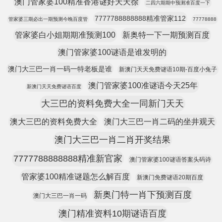
澳门管家婆100精准香港谜好天天徐
二四六期期中预测准百度一下
7777788888888精准管家112
管家婆三期必出一期预测今晚百度管
77778888
管家婆白小姐期期准预测100
新奥特一下一期预测百度
澳门管家婆100谜语是谁发明的
澳门大三巴一肖一码一特老板是谁
新澳门天天免费谜语10期-百度小兔子
澳门管家婆100准谜语今天25年
新澳门天天免费谜语百度
大三巴的资料免费大全一同新门天天
澳大三巴的资料免费大全
澳门大三巴一肖二码的坐井观天
澳门大三巴一肖二肖开奖结果
7777788888888精准新官家
澳门管家婆100谜语答案头码诗
管家婆100精准谜题怎么解百度
新澳门免费谜语20期百度
新奥门特一肖下预测百度
澳门大三巴一肖一码
澳门精准资料10期谜语百度