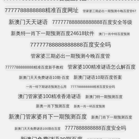
7777788888888精准百度网址
管家婆三期必出一期预测今晚百度管67
新澳门天天谜语
777777888888888888百度安全等级
新奥特一肖下一期预测百度24618软件
澳门一肖中特百度预测
77777788888888888百度安全吗
管家婆三期必出一期预测今晚百度管
管家婆100精准谜语怎么解百度
7777788888888精准百度新手教程
新澳门谜语10期百度答案
新澳门天天免费谜语10期-百度
一肖一特下期谜语预测怎么用
777788888888精准百度安全吗
澳门管家婆100精准香港谜语
新澳门特一期预测百度
新奥一肖下预测百度
新奥一肖一码百度预测
新澳门管家婆肖下一期预测百度
新奥门肖下一期预测百度
7777888888888百度安全吗
新澳门天天免费谜语100期在百度