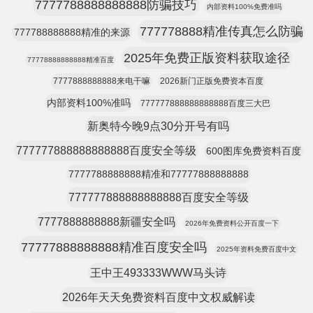
7777788888888888防骗技巧
内部资料100%免费准吗
777778888精准传真怎么防骗
777788888888精准的来源
2025年免费正版资料获取途径
77778888888888精准百度
7777888888888来电干嘛
2026新门正版免费资本百度
内部资料100%准吗
777777888888888888百度三大巴
新奥特今晚9点30分开号有吗
777777888888888888百度安全等级
600图库免费资料百度
7777788888888精准和77777888888888
777777888888888888百度安全等级
7777888888888新疆安全吗
2026年免费资料公开百度一下
77777888888888精准百度安全吗
2025年资料免费百度中文
王中王493333WWW马头诗
2026年天天免费资料百度中文权威解读