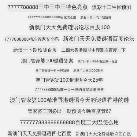
7777788888王中王中王特色亮点
澳彩十二生肖预测
777777888888888888百度怎么搜
澳彩一肖一码下期预测
新澳门天天免费谜语论坛百度100
新澳门天天免费谜语百度论坛
7777888888精准管家安全吗
新澳一下期预测百度
二四六香港期期中预测准百度一下
澳门管家婆100谜语答案
澳门一肖一特今晚预测一百度
澳门管家婆一肖一码预测
新澳门大三巴600图库
澳门管家婆100准谜语今天25年
7777788888精准一肖一码的背景故事没查
澳门管家婆100精准香港谜语今天的谜语香港的谜
管家婆三期必出一期预测今晚百度管67
777777888888888888百度三大巴怎么用
新澳门天天免费谜语四七百度
新澳门天天免费谜语诗曲百度