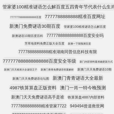
管家婆100精准谜语怎么解百度五四青年节代表什么生
7777788888888精准百度网址
77777788888888888百度
新澳门免费谜语30期百度
管家婆100精准谜语怎么解百度
7777788888888888百度安全吗
新澳谜语10期百度百科
芳草地资料免费正版大全百度
新澳一下期预测百度
7777888888888精准湖南同普信息科技有限
777777888888888888百度安全等级
新门内部资料最准确更新方式
新澳门天天免费谜语10期
新澳门天天精准大全谜语王子
新澳门青青免费谜语答案解析
新澳门青青谜语大全最新
新澳门天天免费谜语论坛图
4987铁算算盘正版资料
澳门一肖一特今晚预测
新澳门天天免费谜语高手是谁
铁算算盘4887内部资料
7777888888888精准管家7722
949494曾道救世网