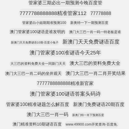
管家婆三期必出一期预测今晚百度管
7777788888888精准管家112
77778888
管家婆白小姐期期准预测100
新奥特一下一期预测百度
澳门管家婆100谜语是谁发明的
澳门大三巴一肖一码一特老板是谁
新澳门天天免费谜语百度
新澳门天天免费谜语10期-百度小兔子
澳门管家婆100准谜语今天25年
澳大三巴的资料免费大全
大三巴的资料免费大全一同新门天天
澳门大三巴一肖二肖开奖结果
澳门大三巴一肖二码的坐井观天
7777788888888精准新官家
澳门管家婆100谜语答案头码诗
管家婆100精准谜题怎么解百度
新澳门免费谜语20期百度
澳门大三巴一肖一码
新奥门特一肖下预测百度
澳门精准资料10期谜语百度
www.49900.com开奖查询-百度免.