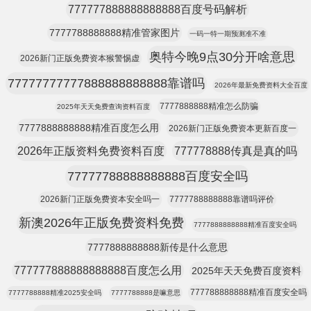
777777888888888888百度号码解析
7777788888888精准管家图片
一码一特一期预测准不准
奥特今晚9点30分开啥意思
2026新门正版免费资本猴警惕虚
77777777777888888888888靠谱吗
2026年最新免费资料大全百度
7777888888精准怎么防骗
2025年天天免费查询资料百度
7777888888888精准百度怎么用
2026新门正版免费资本更新百度一
2026年正版资料免费资料百度
777778888传真是真的吗
77777788888888888百度安全吗
2026新门正版免费资本安全吗一
7777788888888靠谱吗评价
新澳2026年正版免费资料免费
7777888888888精准百度安全吗
7777888888888新传是什么意思
777777888888888888百度怎么用
2025年天天免费百度资料
777788888888精准百度安全吗
7777788888精准2025安全吗
7777788888是嘛意思