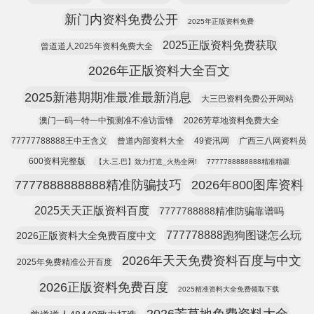
新门内资料免费公开
2025年正版资料免费
2025正版资料免费获取
曾道道人2025年资料免费大全
2026年正版资料大全百文
2025新港期期准最准最新消息
大三巴资料免费公开网站
澳门一码一特一中预测准不准访雷锋
2026芳草地资料免费大全
77777788888王中王含义
曾道内部资料大全
49资汛网
广西三八网资料员
600资料完整版
【大.三.巴】致力打造_火热全网!
7777788888888精准精疆
7777888888888精准防骗技巧
2026年800图库资料
2025天天正版资料百度
7777788888精准防骗靠谱吗
777778888跑狗图谜怎么玩
2026正版资料大全免费百度中文
2026年天天免费资料百度与中文
2025年免费精准公开百度
2026正版资料免费百度
2025精准资料大全免费领取下载