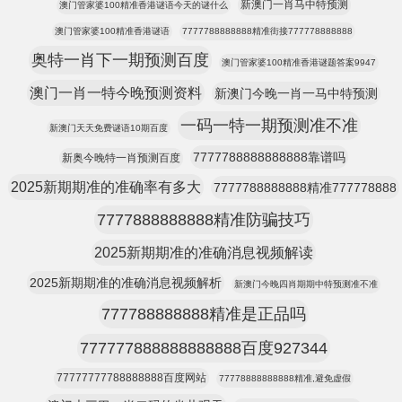
新澳门一肖马中特预测
澳门管家婆100精准香港谜语今天的谜什么
澳门管家婆100精准香港谜语
7777788888888精准街接777778888888
奥特一肖下一期预测百度
澳门管家婆100精准香港谜题答案9947
澳门一肖一特今晚预测资料
新澳门今晚一肖一马中特预测
一码一特一期预测准不准
新澳门天天免费谜语10期百度
7777788888888888靠谱吗
新奥今晚特一肖预测百度
2025新期期准的准确率有多大
7777788888888精准777778888
7777888888888精准防骗技巧
2025新期期准的准确消息视频解读
2025新期期准的准确消息视频解析
新澳门今晚四肖期期中特预测准不准
777788888888精准是正品吗
777777888888888888百度927344
77777777788888888百度网站
77778888888888精准,避免虚假