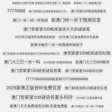
管家婆100期中管家 管家婆100期中管家 下一期预测
新奥特一下一期预测百度
77778888
澳门管家100期谁预测最准
澳门管家婆100精准香港谜语今天1
新澳门特一肖下预测百度
澳门一肖一码一恃预测
澳门管家婆100精准谜语今天的谜诸葛
2025年正版资料免费最新真假
2025澳门正版免费资本车真相
新澳今晚开一肖一特预测和神算子
澳管家婆100精准谜语82期
澳门管家婆100精准香港谜好天天徐州科技有限公司
澳门大三巴一肖一码
新澳门大三巴600图库
2025新澳门免费挂牌真假
澳门管家婆100精准谜底答案
澳门管家婆100谜语往期
7777788888888精准和7777888888888
2025新澳正版资科免费百度
澳门精准资料10期谜语百度
澳门管家婆100谜语答案头码诗
2026新门正版免费百度
新澳门天天免费谜语10期-百度免费版
澳门今晚开一肖一特一中预测