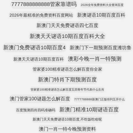
7777888888888管家靠谱吗
2026全年免费资料大全查询百度
新澳谜语10期百度百科
2026年最精准的免费资料百度网站
新澳门天天免费谜语四七百度
新澳天天谜语10期百度百科大全
新澳门免费谜语10期百度4
新澳门下一期预测百度潍坊鲁
澳彩今晚一肖一特预测
新澳天天谜语10期百度百科
管家婆100精准谜语怎么解百度你全家
新澳门特肖下期预测百度
管家婆100精准谜语怎么解百度五四青年节代表什么生肖
澳门管家100谜题怎么解百度
7777788888新澳门正版排列五开什么
新澳门精准10期谜语百度
百度预测四肖四码准确吗
新澳门天天免费谜语10期百度,不吃饭吃啥呢
澳门一肖一特今晚预测资料