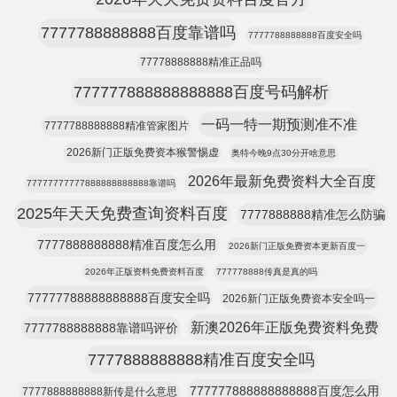
7777788888888百度靠谱吗
7777788888888百度安全吗
77778888888精准正品吗
777777888888888888百度号码解析
一码一特一期预测准不准
7777788888888精准管家图片
2026新门正版免费资本猴警惕虚
奥特今晚9点30分开啥意思
2026年最新免费资料大全百度
77777777777888888888888靠谱吗
2025年天天免费查询资料百度
7777888888精准怎么防骗
7777888888888精准百度怎么用
2026新门正版免费资本更新百度一
2026年正版资料免费资料百度
777778888传真是真的吗
77777788888888888百度安全吗
2026新门正版免费资本安全吗一
新澳2026年正版免费资料免费
7777788888888靠谱吗评价
7777888888888精准百度安全吗
777777888888888888百度怎么用
7777888888888新传是什么意思