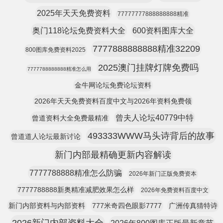
2025年天天免费资料
77777777888888888精准
奥门118论坛免费资料大全
600资料图库大全
7777888888888精准32209
800图库免费资料2025
2025澳门挂牌灯牌免费吗
7777788888888精准怎么用
金牛网论坛免费论坛资料
2026年天天免费资料百度中文与2026年资料免费领
曾夫人论坛40779中特
曾道资料大全免费最精准
493333WWW马头诗背后的故事
曾道道人论坛最新讨论
新门内部最精确更新内容解读
7777788888精准怎么防骗
2026年新门正版免费资本
7777788888新奥精准减肥效果怎么样
2026年免费资料百度中文
新门内部资料与内部资料
777米奇四色眼影7777
广洲传真猜特诗