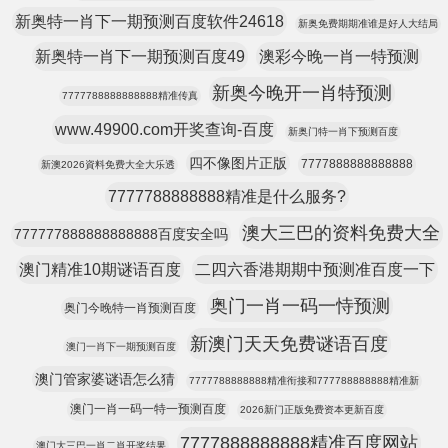
新奥特一肖下一期预测百度软件24618
新奥免费期期准谁是好人大结局
新奥特一肖下一期预测百度49
澳彩今晚一肖一特预测
新奥今晚开一肖特预测
7777788888888888精准传真
www.49900.com开奖查询-百度
新奥门特一肖下预测百度
四不像图片正版
7777888888888888
新澳2026資料免费大全大乐透
7777788888888精准是什么服务?
澳大三巴的资料免费大全
777777888888888888百度安全吗
澳门精准10期谜语百度
二四六香港期期中预测准百度一下
奥门一肖一码一恃预测
奥门今晚特一肖预测百度
新澳门天天免费谜语百度
澳门一肖下一期预测百度
澳门管家婆谜语怎么猜
7777788888888精准衔接和777788888888精准新
澳门一肖一码一特一预测百度
2026新门正版免费资本更新百度
7777888888888精准百度网站
澳门大三巴一肖二肖开奖结果