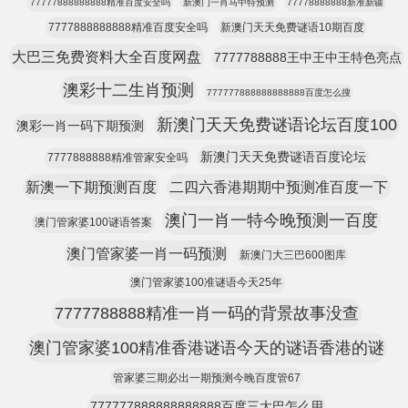
77777888888888精准百度安全吗
新澳门一肖马中特预测
77778888888新准新疆
7777888888888精准百度安全吗
新澳门天天免费谜语10期百度
大巴三免费资料大全百度网盘
7777788888王中王中王特色亮点
澳彩十二生肖预测
777777888888888888百度怎么搜
新澳门天天免费谜语论坛百度100
澳彩一肖一码下期预测
新澳门天天免费谜语百度论坛
7777888888精准管家安全吗
新澳一下期预测百度
二四六香港期期中预测准百度一下
澳门一肖一特今晚预测一百度
澳门管家婆100谜语答案
澳门管家婆一肖一码预测
新澳门大三巴600图库
澳门管家婆100准谜语今天25年
7777788888精准一肖一码的背景故事没查
澳门管家婆100精准香港谜语今天的谜语香港的谜
管家婆三期必出一期预测今晚百度管67
777777888888888888百度三大巴怎么用