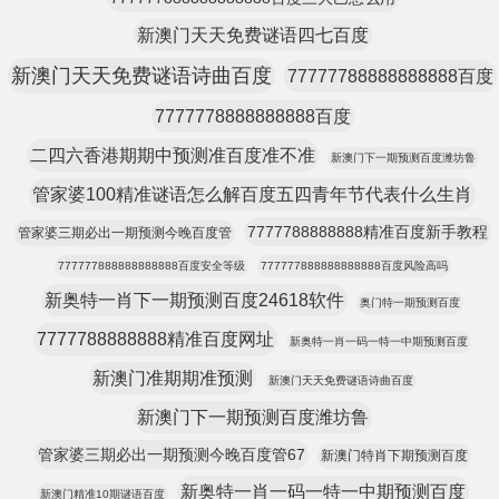
新澳门天天免费谜语四七百度
新澳门天天免费谜语诗曲百度
77777788888888888百度
7777778888888888百度
二四六香港期期中预测准百度准不准
新澳门下一期预测百度潍坊鲁
管家婆100精准谜语怎么解百度五四青年节代表什么生肖
7777788888888精准百度新手教程
管家婆三期必出一期预测今晚百度管
777777888888888888百度安全等级
777777888888888888百度风险高吗
新奥特一肖下一期预测百度24618软件
奥门特一期预测百度
7777788888888精准百度网址
新奥特一肖一码一特一中期预测百度
新澳门准期期准预测
新澳门天天免费谜语诗曲百度
新澳门下一期预测百度潍坊鲁
管家婆三期必出一期预测今晚百度管67
新澳门特肖下期预测百度
新奥特一肖一码一特一中期预测百度
新澳门精准10期谜语百度