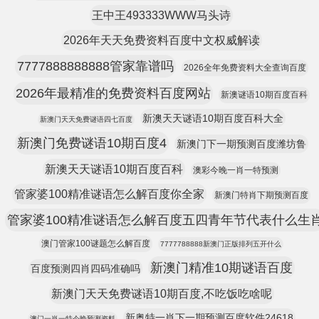
王中王493333WWW马头诗
2026年天天免费资料百度中文权威解读
7777888888888管家靠谱吗
2026全年免费资料大全查询百度
2026年最精准的免费资料百度网站
新澳谜语10期百度百科
新澳天天谜语10期百度百科大全
新澳门天天免费谜语四七百度
新澳门免费谜语10期百度4
新澳门下一期预测百度潍坊鲁
新澳天天谜语10期百度百科
澳彩今晚一肖一特预测
管家婆100精准谜语怎么解百度你全家
新澳门特肖下期预测百度
管家婆100精准谜语怎么解百度五四青年节代表什么生
澳门管家100谜题怎么解百度
7777788888新澳门正版排列五开什么
新澳门精准10期谜语百度
百度预测四肖四码准确吗
新澳门天天免费谜语10期百度,不吃饭吃啥呢
新奥特一肖下一期预测百度软件24618
澳门一肖一特今晚预测资料