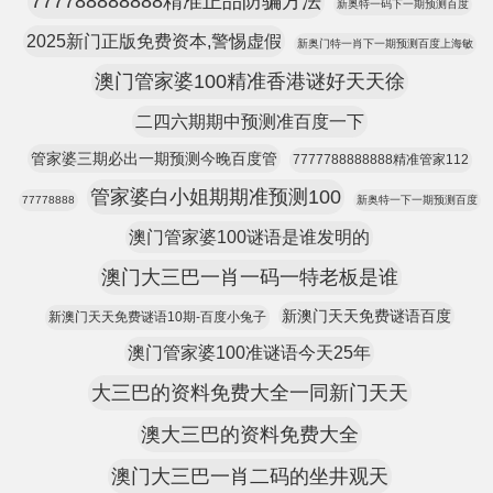
777788888888精准正品防骗方法
新奥特一码下一期预测百度
2025新门正版免费资本,警惕虚假
新奥门特一肖下一期预测百度上海敏
澳门管家婆100精准香港谜好天天徐
二四六期期中预测准百度一下
管家婆三期必出一期预测今晚百度管
7777788888888精准管家112
管家婆白小姐期期准预测100
77778888
新奥特一下一期预测百度
澳门管家婆100谜语是谁发明的
澳门大三巴一肖一码一特老板是谁
新澳门天天免费谜语百度
新澳门天天免费谜语10期-百度小兔子
澳门管家婆100准谜语今天25年
大三巴的资料免费大全一同新门天天
澳大三巴的资料免费大全
澳门大三巴一肖二码的坐井观天