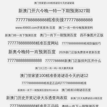
澳门管家婆100精准谜语今天的谜诸葛
新澳门开六今晚一特一下期预测327期
7777788888888精准街接777778888888
www.49900.com开奖查询-百度
澳门一肖一特今晚预测资料
奥门一肖下一期预测百度
四不像图片正版
新澳门特一肖下预测百度
7777788888888精准百度网站
7777888888888精准防骗技巧
新奥今晚特一肖预测百度
2026新门正版免费资本更新百度
7777888888888888
7777788888新澳门正版排列五开什么
澳门大三巴一肖一码一特大鹏湾美康
澳门管家婆100精准香港谜语今天的谜12
7777888888888精准是正品吗777788888888精准
澳门精准10期谜语百度
新奥特一肖下一期预测百度软件24618
新澳门历史开奖记录大乐透查询表双
新澳门天天免费谜语10期百度
777788888888精准是正品吗
奥特一肖下一期预测百度