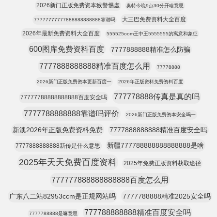
2026新门正版免费资本猴警惕虚
奥特今晚9点30分开啥意思
大三巴免费资料大全百度
77777777777888888888888靠谱吗
2026年最新免费资料大全百度
555525oom王中王5555555的寓意和象征
600图库免费资料百度
7777888888精准怎么防骗
7777888888888精准百度怎么用
77778888
2026新门正版免费资本更新百度一
2026年正版资料免费资料百度
777778888传真是真的吗
77777788888888888百度安全吗
7777788888888靠谱吗评价
2026新门正版免费资本安全吗一
新澳2026年正版免费资料免费
7777888888888精准百度安全吗
新疆777788888888888888是啥
7777888888888新传是什么意思
2025年天天免费百度资料
2025年免费正版资料获取途径
777777888888888888百度怎么用
广东八二站82953ccm是正规网站吗
7777788888精准2025安全吗
777788888888精准百度安全吗
7777788888是嘛意思