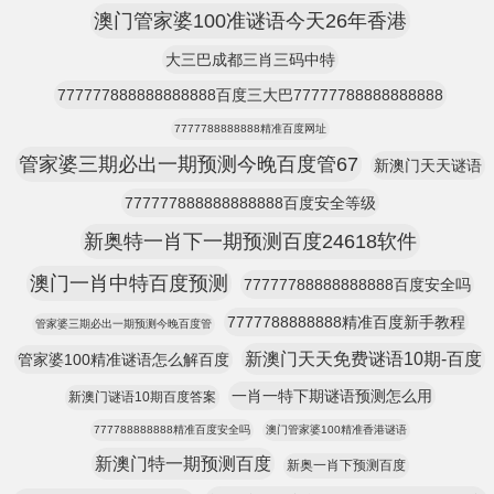
澳门管家婆100准谜语今天26年香港
大三巴成都三肖三码中特
777777888888888888百度三大巴77777788888888888
7777788888888精准百度网址
管家婆三期必出一期预测今晚百度管67
新澳门天天谜语
777777888888888888百度安全等级
新奥特一肖下一期预测百度24618软件
澳门一肖中特百度预测
77777788888888888百度安全吗
7777788888888精准百度新手教程
管家婆三期必出一期预测今晚百度管
新澳门天天免费谜语10期-百度
管家婆100精准谜语怎么解百度
一肖一特下期谜语预测怎么用
新澳门谜语10期百度答案
777788888888精准百度安全吗
澳门管家婆100精准香港谜语
新澳门特一期预测百度
新奥一肖下预测百度