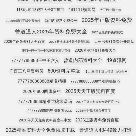
481111横富网
118论坛118资料大全3百度百
大三巴一尚一特
2025年正版资料免费
新门内资料免费公开
2025年新门正版免费资料
曾道道人2025年资料免费大全
2025正版资料免费获取
2026年正版资料大全百文
大三巴资料免费公开网站
2025新港期期准最准最新消息
2026芳草地资料免费大全
澳门一码一特一中预测准不准访雷锋
曾道内部资料大全
49资汛网
77777788888王中王含义
600资料完整版
广西三八网资料员
【大.三.巴】致力打造_火热全网!
7777788888888精准精疆
7777888888888精准防骗技巧
2025天天正版资料百度
2026年800图库资料
7777788888精准防骗靠谱吗
2026正版资料大全免费百度中文
777778888跑狗图谜怎么玩
2025年免费精准公开百度
2026正版资料免费百度
2026年天天免费资料百度与中文
2025精准资料大全免费领取下载
曾道道人48449致力打造