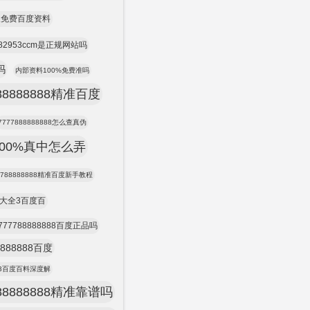
天免费百度资料
2953ccm是正规网站吗
吗
内部资料100%免费准吗
888888888精准百度
7777888888888怎么查真伪
00%真中怎么弄
7788888888精准百度新手教程
料大全3百度百
777788888888百度正品吗
8888888百度
全3百度百料深度解
888888888精准靠谱吗