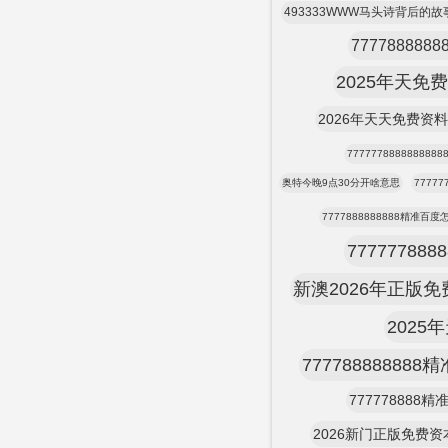
493333WWW马头诗背后的故
77778888
2025年天免
2026年天天免费资
77777788888888
奥特今晚9点30分开啥意思
77777
7777888888888精准百度
77777788
新澳2026年正版
202
77778888888
777778888
2026新门正版免费资