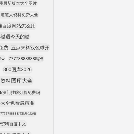
免费最新版本大全图片
曾道道人资料免费大全
8精准百度网站怎么用
港谜语今天的谜
版免费_五点来料双色球开
9w
77778888888精准
800图库2026
00资料图库大全
25澳门挂牌灯牌免费吗
料大全免费最精准
7777788888精准怎么防骗
免费资料百度中文