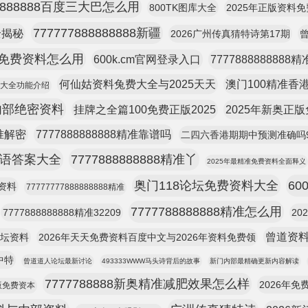
888888888百度三大巴怎么用
800TK图库大全
2025年正版资料
777777888888888新疆
全揭秘
2026广州传真猜特诗第17期
正免费资料怎么用
600k.cm官网登录入口
777788888888
何仙姑资料兔费大全与2025天天
澳门100精准香
大全功能介绍
内部绝密资料
挂牌之全篇100免费正版2025
2025年新奥正
精准解密
7777888888888精准靠谱吗
二四六香港期期中预测准确吗
谜语答案大全
7777888888888精准丫
2025年最精准免费资料全面释义
奥门118论坛免费资料大全
6
资料
77777777888888888精准
7777788888888精准怎么用
7777888888888精准32209
20
曾道资
坛资料
2026年天天免费资料百度中文与2026年资料免费领
中特
曾道道人论坛最新讨论
493333WWW马头诗背后的故事
新门内部最精确更新内容解读
7777788888新奥精准减肥效果怎么样
2026年
版免费资本