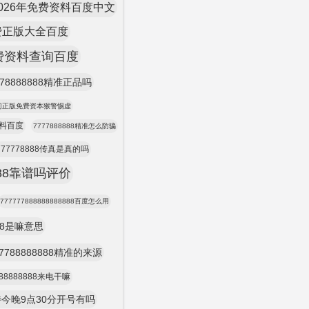
2026年免费资料百度中文
费正版大全百度
免费资料查询百度
778888888精准正品吗
新门正版免费资本猴警惕虚
资料百度
7777888888精准怎么防骗
777778888传真是真的吗
8888靠谱吗评价
777777888888888888百度怎么用
888是嘛意思
77788888888精准的来源
888888888来电干嘛
今晚9点30分开号有吗