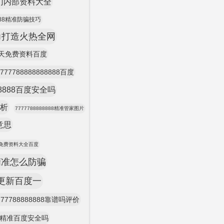
新门内部资料大全
8888精准防骗技巧
力打造火热全网
年天免费资料百度
7777788888888888百度
888888百度安全吗
解析
7777788888888精准管家图片
意思
新免费资料大全百度
88精准怎么防骗
本更新百度一
777788888888靠谱吗评价
888精准百度安全吗