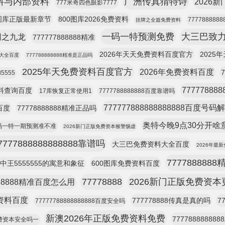
料与内部资料
广洲传真猜特诗
2026
777米奇四色眼影7777
0图库正版最新章节
800图库2026免费资料
77778888
挂牌之全篇免费资料
一码一特预测免费
大三巴致
凰网之九龙
777777888888精准
2026年天天免费资料百度官方
2025
大全百度
777788888888精准是正品吗
2025年天免费资料百度官方
2026年免费资料百度
5555
7777788
资料查询百度
17库恢复正常使用1
7777788888888百度靠谱吗
777777888888888888百度号码
百度
77778888888精准正品吗
奥特今晚9点30分开啥
码一特一期预测准不准
2026新门正版免费资本猴警惕虚
77777888888888888靠谱吗
大三巴免费资料大全百度
2026年最
77778888
m王中王5555555的寓意和象征
600图库免费资料百度
77778888
2026新门正版免费资
888888精准百度怎么用
资料百度
777778888传真是真的吗
7
77777788888888888百度安全吗
新澳2026年正版免费资料免费
7777888888
免费资本安全吗一