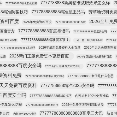
7777788888新奥精准减肥效果怎么样
事
7777788888精准怎么防骗
8888精准防骗技巧
777788888888精准是正品吗
芳草地资料免
费资料百度
2026全年
2026年免费资料百度
7777788888888888百度
7777788888888百度靠谱吗
料百度官方
77
7777788888888百度安全吗
7777788888888精准管家图片
8888百度号码解析
一码一特一期预测准不准
2026
2026年最新免费资料大全百度
2025年天天免费查询
777777888888888888靠谱吗
2026新门正版免费资本更新百度一
怎么用
2026年正版资料免费资料百度
888888888百度安全吗
777778888
2026新门正版免费资本安全吗一
免费资料免费
7777888888888新传是什么意思
7777888888888精准百度安全吗
5年天天免费百度资料
7777788888精准2025安全吗
7777788
8精准百度安全吗
7
7777788888888888防骗技巧
内部资料100%免费准吗
精准传真怎么防骗
2025年免费正版资料获取途径
7777
77778888888888精准百度
777777888888888888百度三大巴
本百度
新奥特
内部资料100%准吗