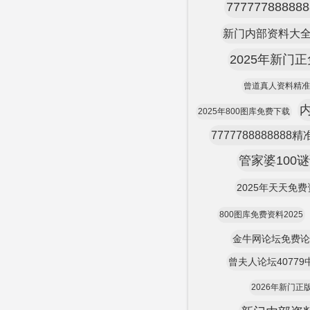
777777888
新门内部资料大
2025年新门
曾道真人资料精准
2025年800图库免费下载
7777788888888
管家婆100
2025年天天免费
800图库免费资料2025
金牛网论坛免费论
曾夫人论坛40779
2026年新门正