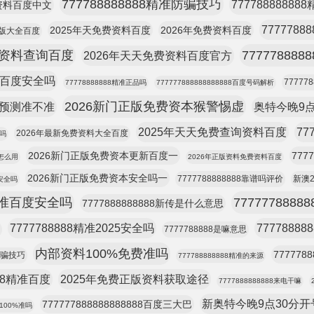
777788888888精准防骗技巧
7777888888
费资料百度中文
7777788
2025年天免费资料百度
2026年免费资料百度
版大全百度
费资料查询百度
77777888
2026年天天免费资料百度官方
888百度安全吗
77777
77778888888精准正品吗
777777888888888888百度号码解析
2026新门正版免费资本猴警惕虚
预测准不准
奥特今晚9点
2025年天天免费查询资料百度
77
2026年最新免费资料大全百度
谱吗
2026新门正版免费资本更新百度一
777
度怎么用
2026年正版资料免费资料百度
2026新门正版免费资本安全吗一
7777788888888靠谱吗评价
新澳
度安全吗
88精准百度安全吗
777777888
7777888888888新传是什么意思
7777788888精准2025安全吗
7777888
7777788888是嘛意思
内部资料100%免费准吗
77777
8防骗技巧
777788888888精准的来源
888精准百度
2025年免费正版资料获取途径
7777888888888来电干嘛
新奥特今晚9点30分开
777777888888888888百度三大巴
100%准吗