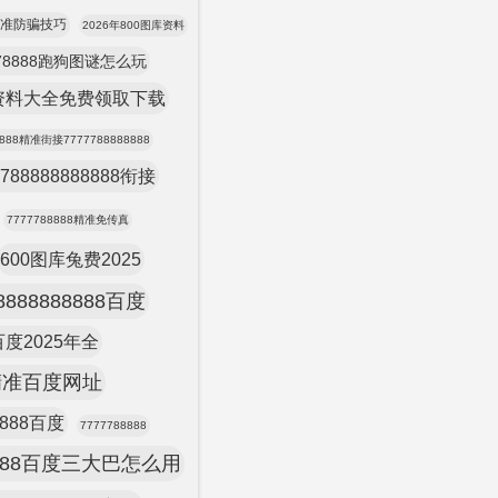
8精准防骗技巧
2026年800图库资料
778888跑狗图谜怎么玩
准资料大全免费领取下载
8888精准街接7777788888888
7788888888888衔接
7777788888精准免传真
600图库兔费2025
88888888888百度
度2025年全
88精准百度网址
8888百度
7777788888
888888百度三大巴怎么用