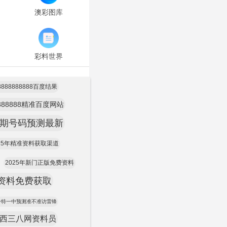
澳彩图库
彩料世界
88888888888百度结果
8888888精准百度网站
期号码预测最新
025年精准资料获取渠道
2025年新门正版免费资料
版资料免费获取
一特一中预测准不准访雷锋
西三八网资料员