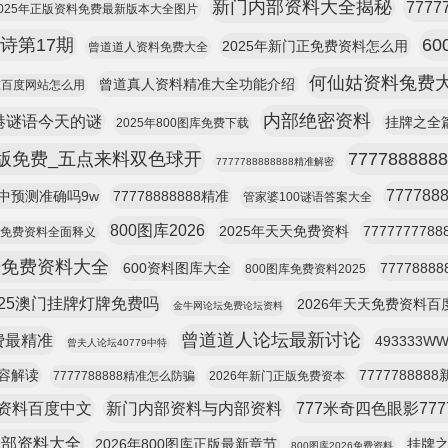
新门内部资料大全揭秘
7777
2025年正版资料免费最新版本大全图片
诗第17期
6
2025年新门正免费资料怎么用
曾道道人资料免费大全
何仙姑资料兔费大
曾道真人资料精准大全功能介绍
8精准百度网站怎么用
内部绝密资料
港谜语今天的谜
挂牌之全篇
2025年800图库免费下载
正版免费_五点来料双色球开
77778888
7777788888888精准解密
777788
中预测准确吗9w
77778888888精准
管家婆100谜语答案大全
800图库2026
2025年天天免费资料
777777778
准免费资料全面释义
坛免费资料大全
600资料图库大全
7777888
800图库免费资料2025
025澳门挂牌灯牌免费吗
2026年天天免费资料百
金牛网论坛免费论坛资料
曾道道人论坛最新讨论
费最精准
493333
曾夫人论坛40779中特
容解读
7777788
7777788888精准怎么防骗
2026年新门正版免费资本
费资料百度中文
新门内部资料与内部资料
777米奇四色眼影777
内部资料大全
2026年800图库正版最新章节
挂牌
800图库2026免费资料