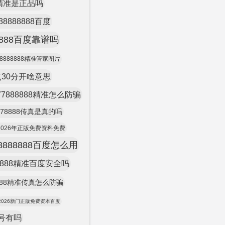
88精准是正品吗
888888888百度
88888百度靠谱吗
88888888精准管家图片
30分开啥意思
77888888精准怎么防骗
778888传真是真的吗
2026年正版免费资料免费
888888888百度怎么用
88888精准百度安全吗
8888精准传真怎么防骗
2026新门正版免费资本百度
号有吗