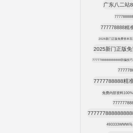
广东八二站8
7777888
77777888
2026新门正版免费资本百度
2025新门正版
7777788888888888防骗技巧
77777
7777788888
免费内部资料100
7777778
777777888888
493333WW