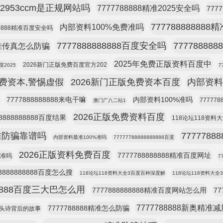
2953ccm是正规网站吗
7777788888精准2025安全吗
777
77778888888
内部资料100%免费准吗
88888精准百度安全吗
7777888888888百度安全吗
77778888
8精准传真怎么防骗
2025年免费正版资料百度中
2026新门正版免费百度官方202
2025
7
免费资本,警惕虚假
2026新门正版免费资本百度
内部资料
7777888888888来电干嘛
内部资料100%准吗
77777
澳门广八二站1
2026正版免费资料百度
88888888888百度结果
118论坛118资料
精准防骗靠谱吗
777778
内部资料最准100%准吗
77777788888888888百度
2026正版资料免费百度
7777788888888精准百度网址
%准吗
7
88888888888百度怎么搜
118论坛118资料大全3百度百种深度解
118论坛118资料大
888888百度三大巴怎么用
7777888888888精准百度网站怎么用
7
7777788888新奥精
7777788888精准怎么防骗
W马头诗背后的故事