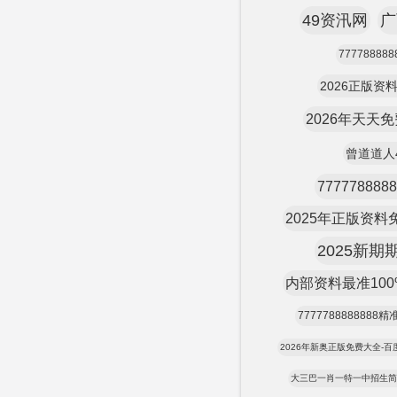
49资汛网
广
7777888
2026正版
2026年天天
曾道道人
777778888
2025年正版资
2025新
内部资料最准10
7777788888888
2026年新奥正版免费大全-百度
大三巴一肖一特一中招生简