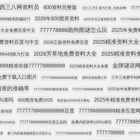
西三八网资料员
600资料完整版
777
【大.三.巴】致力打造_火热全网!
2026年800图库资料
888888精准防骗技巧
2025天天正版资料百度
77777888
777778888跑狗图谜怎么玩
2025年免
资料大全免费百度中文
2025精准资料大
免费资料百度与中文
2026正版资料免费百度
2026芳草地免费资料大全
2025精准资料
48449致力打造
金牌谜语
8888精准街接7777788888888
2025精准资料大全免费
料免费下载入口图片
三中三免费平码
7777788888888888衔接
资料长期免费公开
期期准的准确率
2025全年免费资
7777788888精准免传真
7777778888888精准
0%准吗
2025年精准免费资
600图库兔费2025
曾道道2026年官方网站
77777788888888888百度
7777888888888精准百度
精准新传剧
7777788
7777788888888百度正品吗
免费内部资料100%准吗
2025年全
7777788888
章
新门内部最准确更新方式是什么
7777778888888888百度
77777