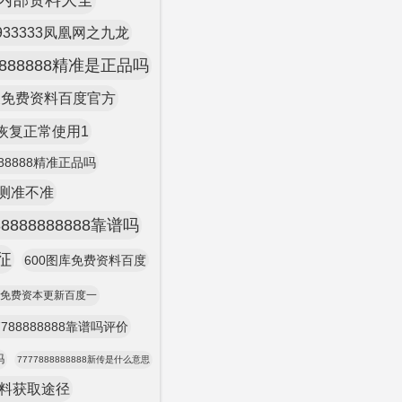
门内部资料大全
933333凤凰网之九龙
88888888精准是正品吗
年天免费资料百度官方
库恢复正常使用1
888888精准正品吗
测准不准
888888888888靠谱吗
征
600图库免费资料百度
版免费资本更新百度一
7788888888靠谱吗评价
吗
7777888888888新传是什么意思
资料获取途径