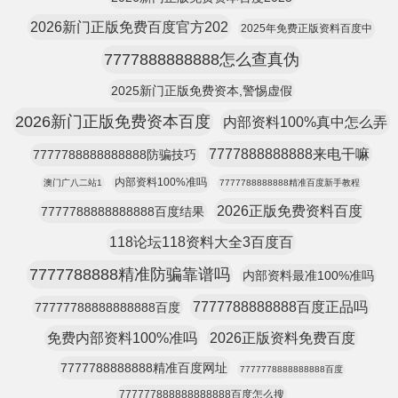
2026新门正版免费百度官方202
2025年免费正版资料百度中
7777888888888怎么查真伪
2025新门正版免费资本,警惕虚假
2026新门正版免费资本百度
内部资料100%真中怎么弄
7777888888888来电干嘛
7777788888888888防骗技巧
内部资料100%准吗
澳门广八二站1
7777788888888精准百度新手教程
2026正版免费资料百度
7777788888888888百度结果
118论坛118资料大全3百度百
7777788888精准防骗靠谱吗
内部资料最准100%准吗
7777788888888百度正品吗
77777788888888888百度
免费内部资料100%准吗
2026正版资料免费百度
7777788888888精准百度网址
7777778888888888百度
777777888888888888百度怎么搜