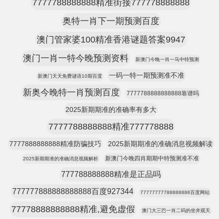
7777788888888精准街接777778888888
奥特一肖下一期预测百度
澳门管家婆100精准香港谜题答案9947
澳门一肖一特今晚预测资料
新澳门今晚一肖一马中特预测
一码一特一期预测准不准
新澳门天天免费谜语10期百度
新奥今晚特一肖预测百度
7777788888888888靠谱吗
2025新期期准的准确率有多大
7777788888888精准777778888
7777888888888精准防骗技巧
2025新期期准的准确消息视频解读
新澳门今晚四肖期期中特预测准不准
2025新期期准的准确消息视频解析
777788888888精准是正品吗
777777888888888888百度927344
77777777788888888百度网站
77778888888888精准,避免虚假
澳门大三巴一肖二码的坐井观天