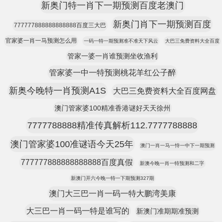
新奥门特一肖下一期预测百度老澳门
新奥门肖下一期预测百度
777777888888888888百度三大巴
官家婆一肖一马预测怎么用
一码一特一期预测准不准天下风云
大巴三免费资料大全百度
管家一婆一肖谁预测坐收渔利
管家婆一中一特预测桃花羊红公子醉
新奥今晚特一肖预测A1S
大巴三免费资料大全百度网盘
澳门管家婆100精准香港谜好天天徐州
7777788888精准传真解析112.7777788888
澳门管家婆100准谜语今天25年
澳门一肖一马一恃一中下一期预测
777777888888888888百度真假
新澳今晚一肖一特预测和二字
新澳门开六今晚一特一下期预测327期
澳门大三巴一肖一码一特大鹏湾美康
大三巴一肖一码一特是谁写的
新澳门准期期准预测