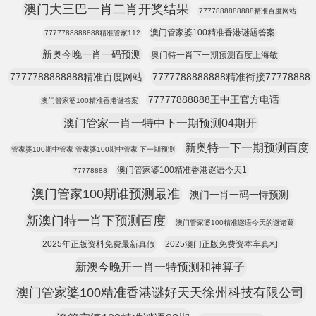
澳门大三巴一肖二肖开奖结果
7777888888888精准百度网站
澳门管家婆100精准香港谜题答案
7777788888888精准管家112
新奥今晚一肖一码预测
奥门特一肖下一期预测百度上海敏
7777788888888精准百度网站
7777788888888精准衔接77778888
77777888888王中王官方电话
澳门管家婆100精准香港谜答案
澳门管家一肖一特中下一期预测04期开
新奥特一下一期预测百度
管家婆100期中管家 管家婆100期中管家 下一期预测
澳门管家婆100精准香港谜语今天1
77778888
澳门管家100期谁预测最准
澳门一肖一码一恃预测
新澳门特一肖下预测百度
澳门管家婆100精准谜语今天的谜诸葛
2025年正版资料免费最新真假
2025澳门正版免费资本车真相
新澳今晚开一肖一特预测和神算子
澳门管家婆100精准香港谜好天天徐州科技有限公司