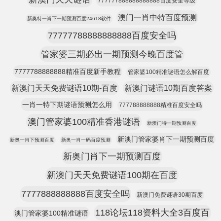
777777888888888888百度安全等级
澳门一肖中特百度预测
新奥特一肖下一期预测百度24618软件
77777788888888888百度安全吗
管家婆三期必出一期预测今晚百度管
7777788888888精准百度新手教程
管家婆100精准谜语怎么解百度
新澳门天天免费谜语10期-百度
新澳门谜语10期百度答案
一肖一特下期谜语预测怎么用
777788888888精准百度安全吗
澳门管家婆100精准香港谜语
新澳门特一期预测百度
新澳门管家婆肖下一期预测百度
新奥一肖下预测百度
新奥一肖一码百度预测
新奥门肖下一期预测百度
新澳门天天免费谜语100期在百度
7777888888888百度安全吗
新澳门免费谜语30期百度
118论坛118资料大全3百度百
澳门管家婆100精准谜语