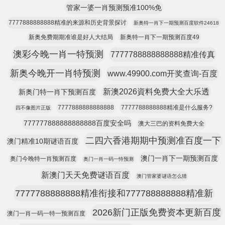
管家一婆一肖预测预准100%免
7777888888888精准的来源和历史背景探讨
新奥特一肖下一期预测百度软件24618
新奥免费期期准谁是好人大结局
新奥特一肖下一期预测百度49
澳彩今晚一肖一特预测
7777788888888888精准传真
新奥今晚开一肖特预测
www.49900.com开奖查询-百度
新澳2026資料免费大全大乐透
新奥门特一肖下预测百度
7777888888888888
7777788888888精准是什么服务?
四不像图片正版
777777888888888888百度安全吗
澳大三巴的资料免费大全
二四六香港期期中预测准百度一下
澳门精准10期谜语百度
澳门一肖下一期预测百度
奥门今晚特一肖预测百度
奥门一肖一码一恃预测
新澳门天天免费谜语百度
澳门管家婆谜语怎么猜
7777788888888精准衔接和777788888888精准新
2026新门正版免费资本更新百度
澳门一肖一码一特一预测百度