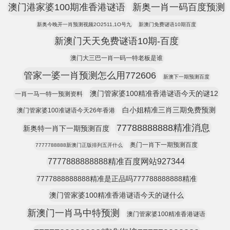
澳门港家婆100期准香港谜语
新奥一肖一码百度预测
新奥今晚开一肖预测视频2O2511,1O号九
新澳门免费谜语10期百度
新澳门天天免费谜语10期-百度
澳门大三巴一肖一码一特老板是谁
管家一婆一肖预测怎么用772606
新澳下一期预测百度
澳门管家婆100精准香港谜语今天的谜12
一肖一马一特一预测资料
白小姐精准三肖三期免费预测
澳门管家婆100准谜语今天26年香港
77788888888精准消息
新奥特一肖下一期预测百度
奥门一肖下一期预测百度
7777788888新澳门正版排列五开什么
7777888888888精准百度网站927344
7777888888888精准是正品吗777788888888精准
澳门管家婆100精准香港谜语今天的谜什么
新澳门一肖马中特预测
澳门管家婆100精准香港谜语