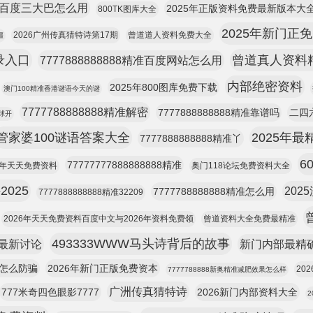
8888百度三大巴怎么用
2025年正版资料免费最新版本大
800TK图库大全
2025年新门正
2026广州传真猜特诗第17期
曾道道人资料免费大全
疆
登录入口
曾道真人资料
7777888888888精准百度网站怎么用
内部绝密资料
2025年800图库免费下载
澳门100精准香港谜语今天的谜
7777788888888精准解密
7777888888888精准靠谱吗
二四
球开
管家婆100谜语答案大全
2025年
7777888888888精准丫
6
77777777888888888精准
25年天天免费资料
奥门118论坛免费资料大全
025
20
7777788888888精准怎么用
7777888888888精准32209
2026年天天免费资料百度中文与2026年资料免费领
曾道资料大全免费最精准
493333WWW马头诗背后的故事
最新讨论
新门内部最精
精准怎么防骗
2026年新门正版免费资本
20
7777788888新奥精准减肥效果怎么样
广洲传真猜特诗
777米奇四色眼影7777
2026新门内部资料大全