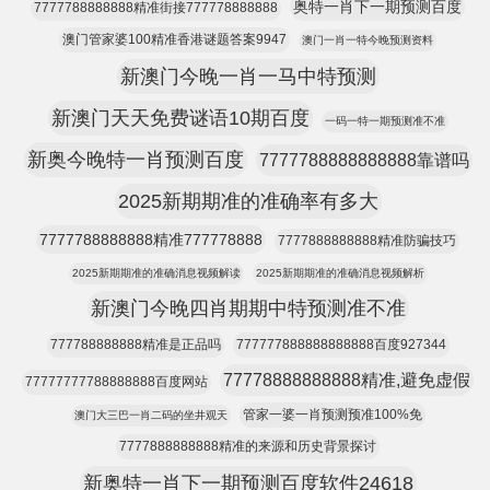
奥特一肖下一期预测百度
7777788888888精准街接777778888888
澳门管家婆100精准香港谜题答案9947
澳门一肖一特今晚预测资料
新澳门今晚一肖一马中特预测
新澳门天天免费谜语10期百度
一码一特一期预测准不准
新奥今晚特一肖预测百度
7777788888888888靠谱吗
2025新期期准的准确率有多大
7777788888888精准777778888
7777888888888精准防骗技巧
2025新期期准的准确消息视频解读
2025新期期准的准确消息视频解析
新澳门今晚四肖期期中特预测准不准
777788888888精准是正品吗
777777888888888888百度927344
77778888888888精准,避免虚假
77777777788888888百度网站
管家一婆一肖预测预准100%免
澳门大三巴一肖二码的坐井观天
7777888888888精准的来源和历史背景探讨
新奥特一肖下一期预测百度软件24618