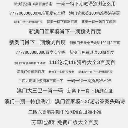
一肖一特下期谜语预测怎么用
新澳门谜语10期百度答案
777788888888精准百度安全吗
澳门管家婆100精准香港谜语
新奥一肖下预测百度
新奥一肖一码百度预测
新澳门特一期预测百度
新澳门管家婆肖下一期预测百度
新奥门肖下一期预测百度
新澳门天天免费谜语100期在百度
7777888888888百度安全吗
新澳门免费谜语30期百度
118论坛118资料大全3百度百
澳门管家婆100精准谜语
新奥门特预测百度
新澳下一期百度预测
新奥特一肖下一期预测百度
一码一特一期预测准不准
二四六期期中预测准百度一下
澳门大三巴一肖一码
新奥下一肖下预测百度
澳门一期一特预测准
澳门管家婆100谜语答案头码诗
二四六香港期期中预测准百度准不准
芳草地资料免费正版大全百度