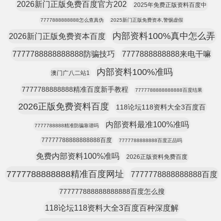
2026新门正版免费百度官方202
2025年免费正版资料百度中
7777888888888怎么查真伪
2025新门正版免费资本,警惕虚假
内部资料100%真中怎么弄
2026新门正版免费资本百度
7777788888888888防骗技巧
7777888888888来电干嘛
内部资料100%准吗
澳门广八二站1
7777788888888精准百度新手教程
7777788888888888百度结果
2026正版免费资料百度
118论坛118资料大全3百度百
内部资料最准100%准吗
7777788888精准防骗靠谱吗
77777788888888888百度
7777788888888百度正品吗
免费内部资料100%准吗
2026正版资料免费百度
7777788888888精准百度网址
7777778888888888百度
777777888888888888百度怎么搜
118论坛118资料大全3百度百种深度解