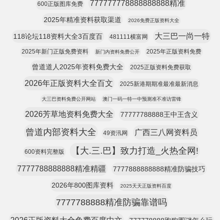
777777778888888888精准
600正版图库免费
2025年精准资料获取渠道
2026免费正版资料大全
大三巴一尚一特
118论坛118资料大全3百度百
481111横富网
2025年新门正版免费资料
2025年正版资料免费
新门内资料免费公开
曾道道人2025年资料免费大全
2025正版资料免费获取
2026年正版资料大全百文
2025新港期期准最准最新消息
大三巴资料免费公开网站
澳门一码一特一中预测准不准访雷锋
2026芳草地资料免费大全
77777788888王中王含义
曾道内部资料大全
广西三八网资料员
49资汛网
【大.三.巴】致力打造_火热全网!
600资料完整版
7777788888888精准精疆
7777888888888精准防骗技巧
2026年800图库资料
2025天天正版资料百度
7777788888精准防骗靠谱吗