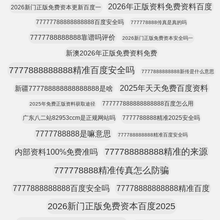
2026年正版资料免费资料百度
2026新门正版免费资本更新百度一
77777788888888888百度安全吗
777778888传真是真的吗
7777788888888靠谱吗评价
2026新门正版免费资本安全吗一
新澳2026年正版免费资料免费
7777888888888精准百度安全吗
7777888888888新传是什么意思
2025年天天免费百度资料
新疆777788888888888888是啥
777777888888888888百度怎么用
2025年免费正版资料获取途径
广东八二站82953ccm是正规网站吗
7777788888精准2025安全吗
7777788888是嘛意思
777788888888精准百度安全吗
777788888888精准的来源
内部资料100%免费准吗
777778888精准传真怎么防骗
7777888888888百度安全吗
77778888888888精准百度
2026新门正版免费资本百度2025