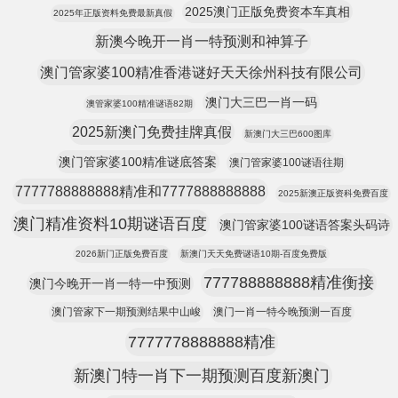
2025澳门正版免费资本车真相
2025年正版资料免费最新真假
新澳今晚开一肖一特预测和神算子
澳门管家婆100精准香港谜好天天徐州科技有限公司
澳门大三巴一肖一码
澳管家婆100精准谜语82期
2025新澳门免费挂牌真假
新澳门大三巴600图库
澳门管家婆100精准谜底答案
澳门管家婆100谜语往期
7777788888888精准和7777888888888
2025新澳正版资科免费百度
澳门精准资料10期谜语百度
澳门管家婆100谜语答案头码诗
2026新门正版免费百度
新澳门天天免费谜语10期-百度免费版
777788888888精准衡接
澳门今晚开一肖一特一中预测
澳门管家下一期预测结果中山峻
澳门一肖一特今晚预测一百度
7777778888888精准
新澳门特一肖下一期预测百度新澳门