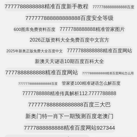
7777788888888精准百度新手教程
7777788888888888百度
777777888888888888百度安全等级
7777788888888精准管家图片
600图库免费资料百度
2026正版资料大全免费百度中文宫方
7777788888888精准百度网站
2025年新奥正版免费大全百度中文
新澳天天谜语10期百度百科大全
7777888888888精准百度网站
7777888888888精准百度网站怎么用
管家婆100精准谜语怎么解百度
777777888888888888百度
7777788888精准传真解析112.7777788888
777777888888888888百度三大巴
新奥门特一肖下一期预测百度老澳门
7777888888888精准百度网站927344