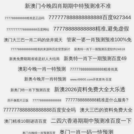
新澳门今晚四肖期期中特预测准不准
777777888888888888百度927344
777788888888精准是正品吗
77778888888888精准,避免虚假
77777777788888888百度网站
管家一婆一肖预测预准100%免
澳门大三巴一肖二码的坐井观天
7777888888888精准的来源和历史背景探讨
新奥特一肖下一期预测百度软件24618
新奥特一肖下一期预测百度49
新奥免费期期准谁是好人大结局
澳彩今晚一肖一特预测
7777788888888888精准传真
新奥今晚开一肖特预测
www.49900.com开奖查询-百度
新澳2026資料免费大全大乐透
新奥门特一肖下预测百度
7777788888888精准是什么服务?
四不像图片正版
7777888888888888
777777888888888888百度安全吗
澳大三巴的资料免费大全
二四六香港期期中预测准百度一下
澳门精准10期谜语百度
奥门一肖一码一恃预测
奥门今晚特一肖预测百度