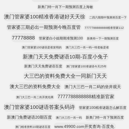
新奥门特一肖下一期预测百度上海敏
澳门管家婆100精准香港谜好天天徐
二四六期期中预测准百度一下
管家婆三期必出一期预测今晚百度管
7777788888888精准管家112
77778888
管家婆白小姐期期准预测100
新奥特一下一期预测百度
澳门管家婆100谜语是谁发明的
澳门大三巴一肖一码一特老板是谁
新澳门天天免费谜语10期-百度小兔子
新澳门天天免费谜语百度
澳门管家婆100准谜语今天25年
大三巴的资料免费大全一同新门天天
澳大三巴的资料免费大全
澳门大三巴一肖二码的坐井观天
7777788888888精准新官家
澳门大三巴一肖二肖开奖结果
澳门管家婆100谜语答案头码诗
管家婆100精准谜题怎么解百度
新澳门免费谜语20期百度
新奥门特一肖下预测百度
澳门大三巴一肖一码
www.49900.com开奖查询-百度免.
澳门精准资料10期谜语百度