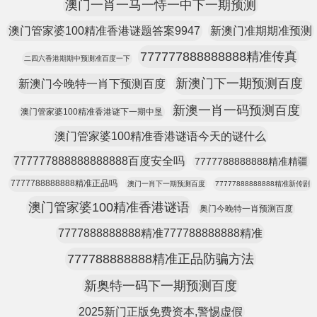
澳门一肖一马一恃一中下一期预测
澳门管家婆100精准香港谜题答案9947
新澳门准期期准预测
777777888888888精准传真
二四六香港期期中预测准百度一下
新澳门下一期预测百度
新澳门今晚特一肖下预测百度
新澳一肖一码预测百度
澳门管家婆100精准香港谜下一期中垦
澳门管家婆100精准香港谜语今天的谜什么
777777888888888888百度安全吗
7777788888888精准精疆
7777788888888精准正品吗
澳门一肖下一期预测百度
77777888888888精准新传剧
澳门管家婆100精准香港谜语
奥门今晚特一肖预测百度
7777888888888精准777788888888精准
777788888888精准正品防骗方法
新奥特一码下一期预测百度
2025新门正版免费资本,警惕虚假