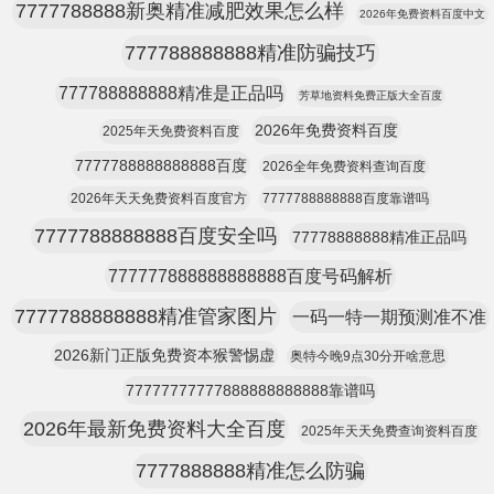
7777788888新奥精准减肥效果怎么样
2026年免费资料百度中文
777788888888精准防骗技巧
777788888888精准是正品吗
芳草地资料免费正版大全百度
2026年免费资料百度
2025年天免费资料百度
7777788888888888百度
2026全年免费资料查询百度
2026年天天免费资料百度官方
7777788888888百度靠谱吗
7777788888888百度安全吗
77778888888精准正品吗
777777888888888888百度号码解析
7777788888888精准管家图片
一码一特一期预测准不准
2026新门正版免费资本猴警惕虚
奥特今晚9点30分开啥意思
77777777777888888888888靠谱吗
2026年最新免费资料大全百度
2025年天天免费查询资料百度
7777888888精准怎么防骗