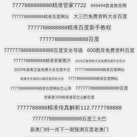
7777888888888精准管家7722
949494曾道救世网
大三巴免费资料大全百度
7777788888888精准百度网址
7777788888888精准百度新手教程
7777788888888888百度
777777888888888888百度安全等级
600图库免费资料百度
7777788888888精准管家图片
2026正版资料大全免费百度中文宫方
2025年新奥正版免费大全百度中文
7777788888888精准百度网站
7777888888888精准百度网站
新澳天天谜语10期百度百科大全
777777888888888888百度
7777888888888精准百度网站怎么用
管家婆100精准谜语怎么解百度
7777788888精准传真解析112.7777788888
777777888888888888百度三大巴
新奥门特一肖下一期预测百度老澳门