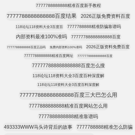
7777788888888精准百度新手教程
7777788888888888百度结果
2026正版免费资料百度
7777788888精准防骗靠谱吗
118论坛118资料大全3百度百
内部资料最准100%准吗
77777788888888888百度
2026正版资料免费百度
7777788888888百度正品吗
免费内部资料100%准吗
7777788888888精准百度网址
7777778888888888百度
777777888888888888百度怎么搜
118论坛118资料大全3百度百种深度解
118论坛118资料大全3百度百料深度解
777777888888888888百度三大巴怎么用
7777888888888精准百度网站怎么用
7777888888888精准靠谱吗
493333WWW马头诗背后的故事
7777788888精准怎么防骗