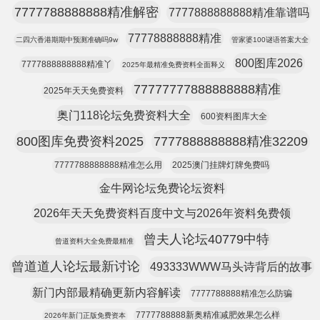
7777788888888精准解密
7777888888888精准靠谱吗
77778888888精准
二四六香港期期中预测准确吗9w
管家婆100谜语答案大全
800图库2026
7777888888888精准丫
2025年最精准免费资料全面释义
77777777888888888精准
2025年天天免费资料
奥门118论坛免费资料大全
600资料图库大全
800图库免费资料2025
7777888888888精准32209
7777788888888精准怎么用
2025澳门挂牌灯牌免费吗
金牛网论坛免费论坛资料
2026年天天免费资料百度中文与2026年资料免费领
曾夫人论坛40779中特
曾道资料大全免费最精准
曾道道人论坛最新讨论
493333WWW马头诗背后的故事
新门内部最精确更新内容解读
7777788888精准怎么防骗
7777788888新奥精准减肥效果怎么样
2026年新门正版免费资本