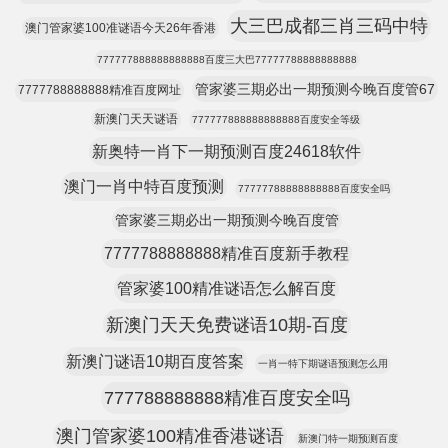
大三巴成都三肖三码中特
澳门管家婆100准谜语今天26年香港
777777888888888888百度三大巴77777788888888888
管家婆三期必出一期预测今晚百度管67
7777788888888精准百度网址
新澳门天天谜语
777777888888888888百度安全等级
新奥特一肖下一期预测百度24618软件
澳门一肖中特百度预测
77777788888888888百度安全吗
管家婆三期必出一期预测今晚百度管
7777788888888精准百度新手教程
管家婆100精准谜语怎么解百度
新澳门天天免费谜语10期-百度
新澳门谜语10期百度答案
一肖一特下期谜语预测怎么用
777788888888精准百度安全吗
澳门管家婆100精准香港谜语
新澳门特一期预测百度