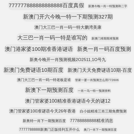
777777888888888888百度真假
新澳今晚一肖一特预测和二字
新澳门开六今晚一特一下期预测327期
澳门大三巴一肖一码一特大鹏湾美康
大三巴一肖一码一特是谁写的
新澳门准期期准预测
澳门港家婆100期准香港谜语
新奥一肖一码百度预测
新奥今晚开一肖预测视频2O2511,1O号九
新澳门免费谜语10期百度
新澳门天天免费谜语10期-百度
澳门大三巴一肖一码一特老板是谁
管家一婆一肖预测怎么用772606
新澳下一期预测百度
一肖一马一特一预测资料
澳门管家婆100精准香港谜语今天的谜12
澳门管家婆100准谜语今天26年香港
白小姐精准三肖三期免费预测
77788888888精准消息
新奥特一肖下一期预测百度
7777788888新澳门正版排列五开什么
奥门一肖下一期预测百度