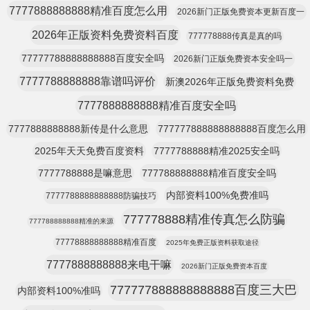
7777888888888精准百度怎么用
2026新门正版免费资本更新百度一
2026年正版资料免费资料百度
777778888传真是真的吗
77777788888888888百度安全吗
2026新门正版免费资本安全吗一
7777788888888靠谱吗评价
新澳2026年正版免费资料免费
7777888888888精准百度安全吗
7777888888888新传是什么意思
777777888888888888百度怎么用
2025年天天免费百度资料
7777788888精准2025安全吗
7777788888是嘛意思
777788888888精准百度安全吗
内部资料100%免费准吗
7777788888888888防骗技巧
777778888精准传真怎么防骗
777788888888精准的来源
77778888888888精准百度
2025年免费正版资料获取途径
7777888888888来电干嘛
2026新门正版免费资本百度
777777888888888888百度三大巴
内部资料100%准吗