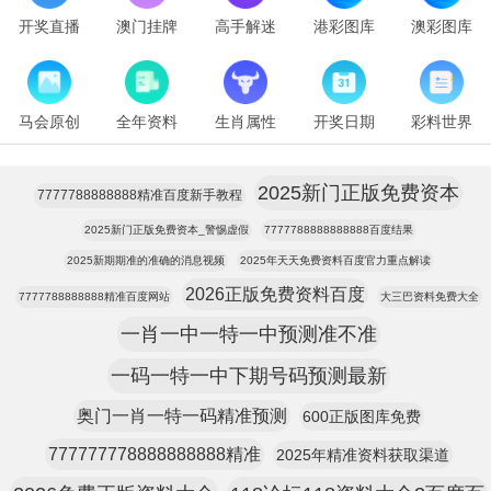
开奖直播
澳门挂牌
高手解迷
港彩图库
澳彩图库
马会原创
全年资料
生肖属性
开奖日期
彩料世界
2025新门正版免费资本
7777788888888精准百度新手教程
2025新门正版免费资本_警惕虚假
7777788888888888百度结果
2025新期期准的准确的消息视频
2025年天天免费资料百度官力重点解读
2026正版免费资料百度
7777788888888精准百度网站
大三巴资料免费大全
一肖一中一特一中预测准不准
一码一特一中下期号码预测最新
奥门一肖一特一码精准预测
600正版图库免费
777777778888888888精准
2025年精准资料获取渠道