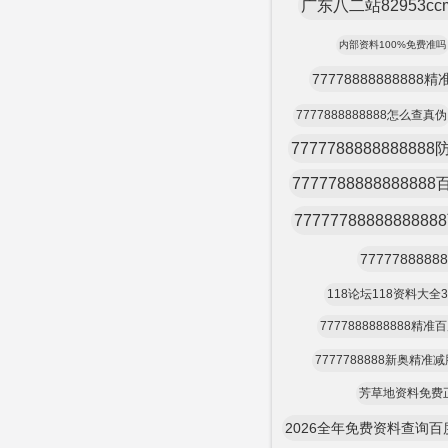
广东八二站82953c
内部资料100%免费准吗
77778888888888
7777888888888怎么查真伪
777778888888888
777778888888888
777777888888888
77777888
118论坛118资料大
7777888888888精
7777788888新奥精
芳草地资料免费
2026全年免费资料查询百