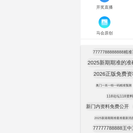
开奖直播
马会原创
7777788888888
2025新期期准的
2026正版免费
奥门一肖一特一码精准预测
118论坛118资
新门内资料免费公开
2025新港期期准最准最新消
77777788888王