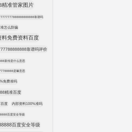
8888精准管家图片
77777777888888888888靠谱吗
8精准怎么防骗
版资料免费资料百度
777788888888靠谱吗评价
88888新传是什么意思
77788888是嘛意思
0%免费准吗
8888精准百度
本百度
内部资料100%准吗
888888百度安全等级
8888888百度安全等级