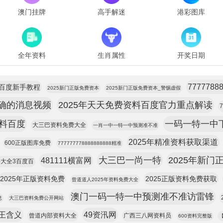
澳门挂牌
高手解迷
港彩图库
全年资料
生肖属性
开奖日期
777778
精准百度新手教程
2025新门正版免费资本
2025新门正版免费资本_警惕虚假
准确的消息视频
2025年天天免费资料百度官力重点解读
资料百度
一码一特一中
大三巴资料免费大全
一肖一中一特一中预测准不准
2025年精准资料获取渠道
600正版图库免费
777777778888888888精准
大三巴一尚一特
2025年新门
481111横富网
料大全3百度百
2025年正版资料免费
2025正版资料免费获取
曾道道人2025年资料免费大全
澳门一码一特一中预测准不准访雷锋
息
大三巴资料免费公开网站
中王含义
49资汛网
曾道内部资料大全
广西三八网资料员
600资料完整版