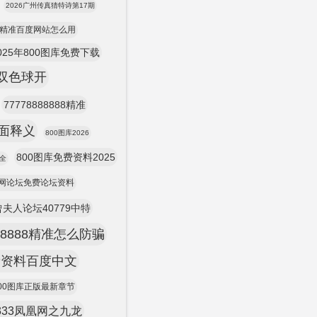
2026广州传真猜特诗第17期
888精准百度网站怎么用
025年800图库免费下载
料双色球开
77778888888精准
全面释义
800图库2026
800图库免费资料2025
全
网论坛免费论坛资料
曾夫人论坛40779中特
788888精准怎么防骗
免费资料百度中文
800图库正版最新章节
3333凤凰网之九龙