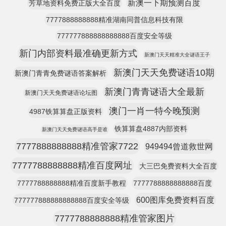
新澳一下期预测百度
芳草地资料免费正版大全百度
7777888888888精准湖南同普信息科技有限
777777888888888888百度安全等级
新门内部资料最准确更新方式
新澳门天天精准大全谜语王子
新澳门天天免费谜语10期
新澳门青青免费谜语答案解析
新澳门青青谜语大全最新
新澳门天天免费谜语论坛图
澳门一肖一特今晚预测
4987铁算算盘正版资料
铁算算盘4887内部资料
新澳门天天免费谜语高手是谁
7777888888888精准管家7722
949494曾道救世网
7777788888888精准百度网址
大三巴免费资料大全百度
7777788888888精准百度新手教程
7777788888888888百度
600图库免费资料百度
777777888888888888百度安全等级
7777788888888精准管家图片