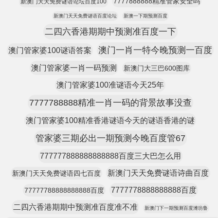
7777888888精准管家安全吗
新澳门天天免费谜语论坛百度100
新澳门天天免费谜语百度论坛
新澳一下期预测百度
二四六香港期期中预测准百度一下
澳门一肖一特今晚预测一百度
澳门管家婆100谜语答案
澳门管家婆一肖一码预测
新澳门大三巴600图库
澳门管家婆100准谜语今天25年
7777788888精准一肖一码的背景故事没查
澳门管家婆100精准香港谜语今天的谜语香港的谜
管家婆三期必出一期预测今晚百度管67
777777888888888888百度三大巴怎么用
新澳门天天免费谜语诗曲百度
新澳门天天免费谜语四七百度
7777778888888888百度
77777788888888888百度
二四六香港期期中预测准百度准不准
新澳门下一期预测百度潍坊鲁