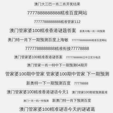
澳门大三巴一肖二肖开奖结果
7777888888888精准百度网站
7777788888888精准管家112
澳门管家婆100精准香港谜题答案
新奥今晚一肖一码预测
奥门特一肖下一期预测百度上海敏
7777788888888精准百度网站
7777788888888精准衔接77778888
澳门管家婆100精准香港谜答案
77777888888王中王官方电话
澳门管家一肖一特中下一期预测04期开
管家婆100期中管家 管家婆100期中管家 下一期预测
新奥特一下一期预测百度
77778888
澳门管家婆100精准香港谜语今天1
澳门管家100期谁预测最准
新澳门特一肖下预测百度
澳门一肖一码一恃预测
澳门管家婆100精准谜语今天的谜诸葛