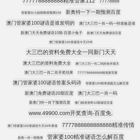
7777788888888精准管家112
77778888
新奥特一下一期预测百度
管家婆白小姐期期准预测100
澳门管家婆100谜语是谁发明的
澳门大三巴一肖一码一特老板是谁
新澳门天天免费谜语10期-百度小兔子
新澳门天天免费谜语百度
澳门管家婆100准谜语今天25年
大三巴的资料免费大全一同新门天天
澳大三巴的资料免费大全
澳门大三巴一肖二码的坐井观天
澳门大三巴一肖二肖开奖结果
7777788888888精准新官家
澳门管家婆100谜语答案头码诗
管家婆100精准谜题怎么解百度
新澳门免费谜语20期百度
澳门大三巴一肖一码
新奥门特一肖下预测百度
澳门精准资料10期谜语百度
www.49900.com开奖查询-百度免.
7777888888888888精准传情
澳门管家婆100准谜语今天26年香港
管家婆100精准谜语怎么解百度
新奥一肖一期预测