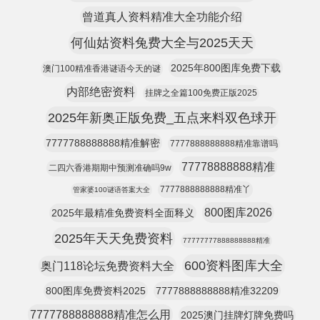
曾道真人资料精准大全功能介绍
何仙姑资料兔费大全与2025天天
2025年800图库免费下载
澳门100精准香港谜语今天的谜
内部绝密资料
挂牌之全篇100免费正版2025
2025年新奥正版免费_五点来料双色球开
7777788888888精准解密
7777888888888精准靠谱吗
77778888888精准
二四六香港期期中预测准确吗9w
7777888888888精准丫
管家婆100谜语答案大全
800图库2026
2025年最精准免费资料全面释义
2025年天天免费资料
77777777888888888精准
600资料图库大全
奥门118论坛免费资料大全
800图库免费资料2025
7777888888888精准32209
7777788888888精准怎么用
2025澳门挂牌灯牌免费吗