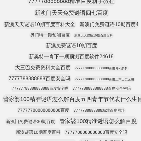
7777788888888精准百度新手教程
新澳门天天免费谜语四七百度
新澳天天谜语10期百度百科大全
新澳门免费谜语10期百度4
奥门特一期预测百度
新澳天天谜语10期百度百科
新澳免费谜语10期百度
新奥特一肖下一期预测百度软件24618
大三巴免费资料大全百度
777777888888888888百度号码解析
7777788888888百度安全吗
777777888888888888百度三大巴怎么用
77777788888888888百度安全吗
7777788888888888百度安全密码
管家婆100精准谜语怎么解百度五四青年节代表什么生
77777788888888888百度
7777788888888精准百度网址
管家婆100精准谜语怎么解百度
新澳门免费谜语30期百度
新澳谜语10期百度百科
7777788888888888百度安全吗