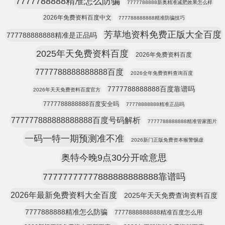
7777788888精准怎么防骗
7777788888新奥精准减肥效果怎么样
2026年免费资料百度中文
777788888888精准防骗技巧
芳草地资料免费正版大全百度
777788888888精准是正品吗
2025年天免费资料百度
2026年免费资料百度
7777788888888888百度
2026全年免费资料查询百度
7777788888888百度靠谱吗
2026年天天免费资料百度官方
7777788888888百度安全吗
77778888888精准正品吗
777777888888888888百度号码解析
7777788888888精准管家图片
一码一特一期预测准不准
2026新门正版免费资本猴警惕虚
奥特今晚9点30分开啥意思
77777777777888888888888靠谱吗
2026年最新免费资料大全百度
2025年天天免费查询资料百度
7777888888精准怎么防骗
7777888888888精准百度怎么用