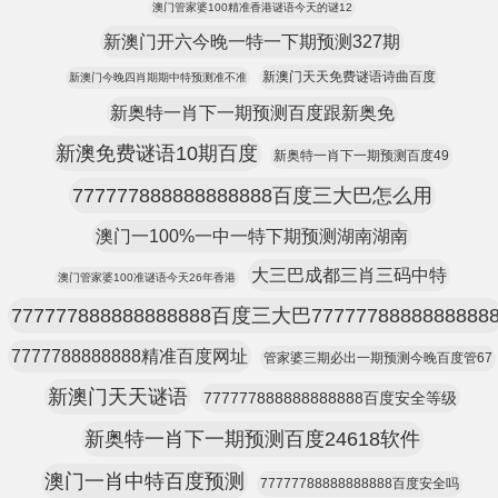
澳门管家婆100精准香港谜语今天的谜12
新澳门开六今晚一特一下期预测327期
新澳门天天免费谜语诗曲百度
新澳门今晚四肖期期中特预测准不准
新奥特一肖下一期预测百度跟新奥免
新澳免费谜语10期百度
新奥特一肖下一期预测百度49
777777888888888888百度三大巴怎么用
澳门一100%一中一特下期预测湖南湖南
大三巴成都三肖三码中特
澳门管家婆100准谜语今天26年香港
777777888888888888百度三大巴7777778888888888
7777788888888精准百度网址
管家婆三期必出一期预测今晚百度管67
新澳门天天谜语
777777888888888888百度安全等级
新奥特一肖下一期预测百度24618软件
澳门一肖中特百度预测
77777788888888888百度安全吗