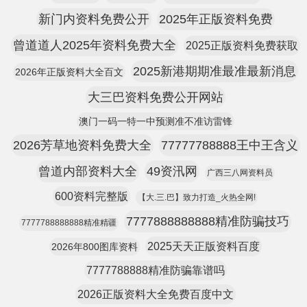
新门内资料免费公开
2025年正版资料免费
曾道道人2025年资料免费大全
2025正版资料免费获取
2025新港期期准最准最新消息
2026年正版资料大全百文
大三巴资料免费公开网站
澳门一码一特一中预测准不准访雷锋
2026芳草地资料免费大全
77777788888王中王含义
曾道内部资料大全
49资汛网
广西三八网资料员
600资料完整版
【大.三.巴】致力打造_火热全网!
7777888888888精准防骗技巧
7777788888888精准精疆
2025天天正版资料百度
2026年800图库资料
7777788888精准防骗靠谱吗
2026正版资料大全免费百度中文