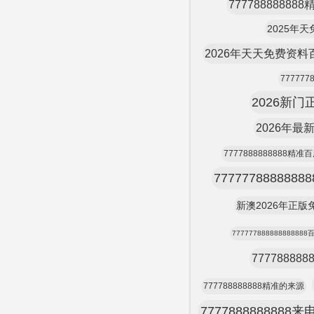
7777888888
2025年
2026年天天免费资料
77777
2026新
2026年
7777888888888精
777777888888
新澳2026年正
77777788888888888
7777888
777788888888精准的来源
7777888888888