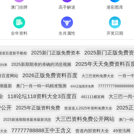
澳门挂牌
高手解迷
港彩图库
全年资料
生肖属性
开奖日期
2025新门正版免费
2025新门正版免费资本
888精准百度新手教程
2025年天天免费资料百
2025新期期准的准确的消息视频
百度结果
2026正版免费资料百度
8精准百度网站
一肖一
大三巴资料免费大全
测最新
奥门一肖一特一码精准预测
7777777788888888
600正版图库免费
118论坛118资料大全3百度百
全
大三巴一尚
481111横富网
费公开
202
2025年正版资料免费
曾道道人2025年资料免费大全
大三巴资料免费公开网站
2025新港期期准最准最新消息
澳门一码
77777788888王中王含义
曾道内部资料大全
49资汛网
费大全