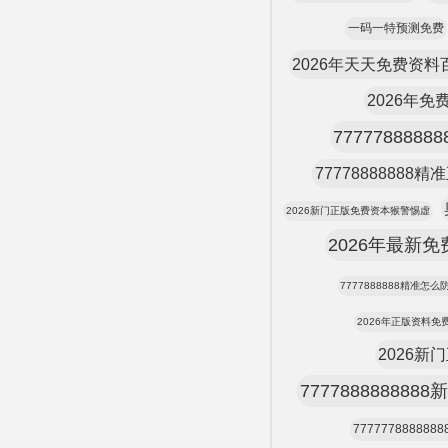
一码一特预测免费
2026年天天免费资料
2026年免
777778888
77778888888
2026新门正版免费资本猴警惕虚
2026年最新
7777888888精准怎么
2026年正版资料免
2026
77778888888
77777788888