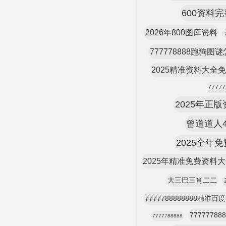
600资料
2026年800图库资料
777778888跑狗图
2025精准资料大全
7777
2025年正
曾道道人4
2025全年
2025年精准免费资料
大三巴三肖二二
7777788888888精准百
7777778
7777788888