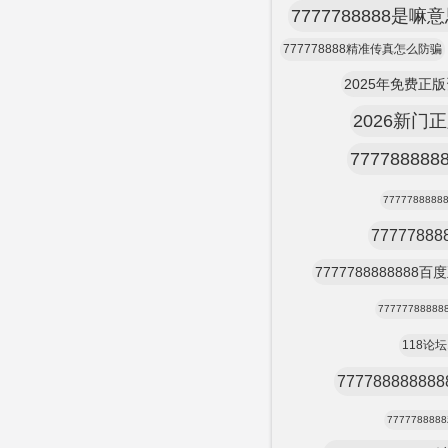
7777788888是嘛
777778888精准传真怎么防骗
2025年免费正
2026新门
77778888
777778888
777778
7777788888888
7777778888
118论
777788888
77777888