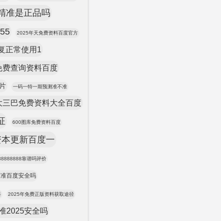
888精准是正品吗
55
2025年天免费资料百度官方
恢复正常使用1
天免费查询资料百度
图片
一码一特一期预测准不准
大三巴免费资料大全百度
征
600图库免费资料百度
资本更新百度一
788888888靠谱吗评价
88精准百度安全吗
料
2025年免费正版资料获取途径
精准2025安全吗