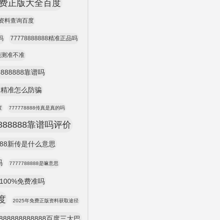
费正版大全百度
费资料查询百度
吗
77778888888精准正品吗
预测准不准
88888888靠谱吗
888精准怎么防骗
度
777778888传真是真的吗
8888888靠谱吗评价
88888新传是什么意思
吗
7777788888是嘛意思
100%免费准吗
百度
2025年免费正版资料获取途径
7888888888888百度三大巴