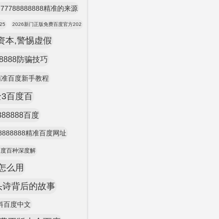
777788888888精准的来源
25
2026新门正版免费百度官方202
资本,警惕虚假
888888防骗技巧
88精准百度新手教程
全3百度百
8888888百度
88888888精准百度网址
3百度百种深度解
巴怎么用
马头诗背后的故事
资料百度中文