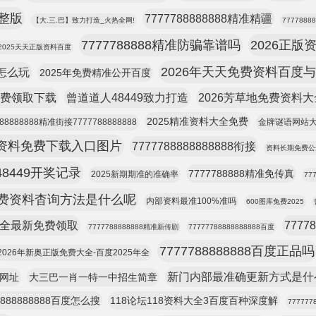
完整版
7777788888888精准精疆
【大.三.巴】致力打造_火热全网!
777788
7777788888精准防骗靠谱吗
2026正
2025天天正版资料百度
2026年天天免费资料百度
谜怎么玩
2025年免费精准公开百度
免费领取下载
曾道道人48449致力打造
2026芳草地免费资料大
2025精准资料大全免费
788888888精准街接7777788888888
金牌谜语网站
版资料免费下载入口图片
7777788888888888衔接
资料长期免费公
8449开奖记录
7777788888精准免传真
2025新期期准的准确率
77
免费资料杳询方法是什么呢
内部资料最准100%准吗
600图库兔费2025
大全最新免费领取
7777
7777788888888精准新传剧
77777788888888888百度
7777788888888百度正品吗
2026年新奥正版免费大全-百度2025年全
新门内部最准确更新方式是什
度网址
大三巴一肖一特一中招生简章
88888888888百度怎么搜
118论坛118资料大全3百度百种深度解
77777