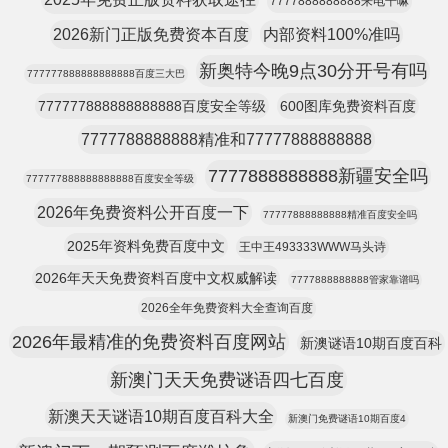
7777888888888来电干嘛
2026新门正版免费资本百度
内部资料100%准吗
新奥特今晚9点30分开号有吗
777777888888888888百度三大巴
777777888888888888百度安全等级
600图库免费资料百度
7777788888888精准和77777888888888
7777888888888新疆安全吗
777777888888888888百度安全等级
2026年免费资料公开百度一下
77777888888888精准百度安全吗
2025年资料免费百度中文
王中王493333WWW马头诗
2026年天天免费资料百度中文权威解读
7777888888888管家靠谱吗
2026全年免费资料大全查询百度
2026年最精准的免费资料百度网站
新澳谜语10期百度百科
新澳门天天免费谜语四七百度
新澳天天谜语10期百度百科大全
新澳门免费谜语10期百度4