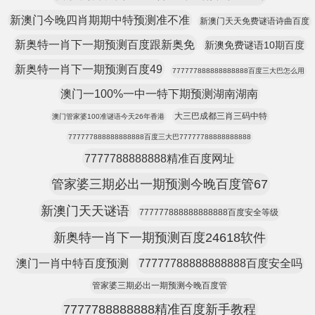
新澳门今晚四肖期期中特预测准不准
新澳门天天免费谜语诗曲百度
新奥特一肖下一期预测百度跟新奥免
新澳免费谜语10期百度
新奥特一肖下一期预测百度49
777777888888888888百度三大巴怎么用
澳门一100%一中一特下期预测湖南湖南
大三巴成都三肖三码中特
澳门管家婆100准谜语今天26年香港
777777888888888888百度三大巴77777788888888888
7777788888888精准百度网址
管家婆三期必出一期预测今晚百度管67
新澳门天天谜语
777777888888888888百度安全等级
新奥特一肖下一期预测百度24618软件
澳门一肖中特百度预测
77777788888888888百度安全吗
管家婆三期必出一期预测今晚百度管
7777788888888精准百度新手教程