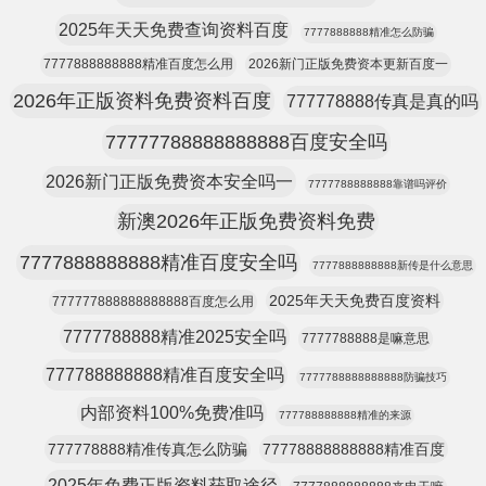
2025年天天免费查询资料百度
7777888888精准怎么防骗
7777888888888精准百度怎么用
2026新门正版免费资本更新百度一
2026年正版资料免费资料百度
777778888传真是真的吗
77777788888888888百度安全吗
2026新门正版免费资本安全吗一
7777788888888靠谱吗评价
新澳2026年正版免费资料免费
7777888888888精准百度安全吗
7777888888888新传是什么意思
2025年天天免费百度资料
777777888888888888百度怎么用
7777788888精准2025安全吗
7777788888是嘛意思
777788888888精准百度安全吗
7777788888888888防骗技巧
内部资料100%免费准吗
777788888888精准的来源
777778888精准传真怎么防骗
77778888888888精准百度
2025年免费正版资料获取途径