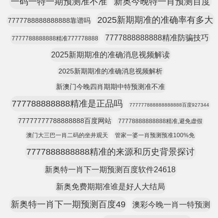
一码一特一期预测准不准
新奥今晚特一肖预测百度
2025新期期准的准确率有多大
7777788888888888靠谱吗
7777888888888精准防骗技巧
7777788888888精准777778888
2025新期期准的准确消息视频解读
2025新期期准的准确消息视频解析
新澳门今晚四肖期期中特预测准不准
777788888888精准是正品吗
777777888888888888百度927344
77777777788888888百度网站
77778888888888精准,避免虚假
澳门大三巴一肖二码的坐井观天
管家一婆一肖预测预准100%免
7777888888888精准的来源和历史背景探讨
新奥特一肖下一期预测百度软件24618
新奥免费期期准谁是好人大结局
新奥特一肖下一期预测百度49
澳彩今晚一肖一特预测