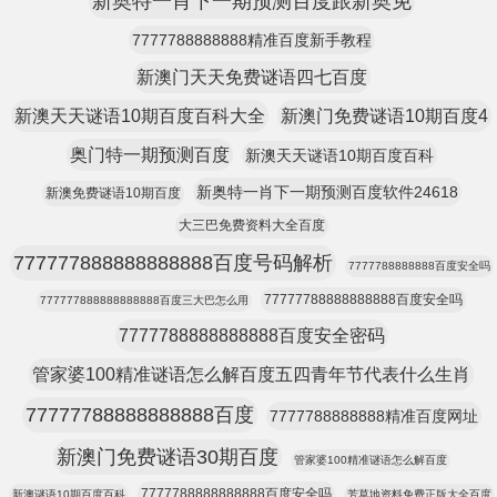
新奥特一肖下一期预测百度跟新奥免
7777788888888精准百度新手教程
新澳门天天免费谜语四七百度
新澳天天谜语10期百度百科大全
新澳门免费谜语10期百度4
奥门特一期预测百度
新澳天天谜语10期百度百科
新奥特一肖下一期预测百度软件24618
新澳免费谜语10期百度
大三巴免费资料大全百度
777777888888888888百度号码解析
7777788888888百度安全吗
77777788888888888百度安全吗
777777888888888888百度三大巴怎么用
7777788888888888百度安全密码
管家婆100精准谜语怎么解百度五四青年节代表什么生肖
77777788888888888百度
7777788888888精准百度网址
新澳门免费谜语30期百度
管家婆100精准谜语怎么解百度
7777788888888888百度安全吗
新澳谜语10期百度百科
芳草地资料免费正版大全百度