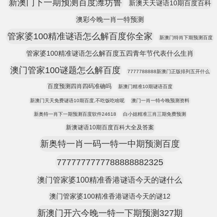
新澳门下一期预测百度潍坊鲁
新澳天天谜语10期百度百科
澳彩今晚一肖一特预测
管家婆100精准谜语怎么解百度你全家
新澳门特肖下期预测百度
管家婆100精准谜语怎么解百度五四青年节代表什么生肖
澳门管家100谜题怎么解百度
7777788888新澳门正版排列五开什么
百度预测四肖四码准确吗
新澳门精准10期谜语百度
新澳门天天免费谜语10期百度,不吃饭吃啥呢
澳门一肖一特今晚预测资料
新奥特一肖下一期预测百度软件24618
白小姐精准三肖三期免费预测
新澳谜语10期百度百科大全及答案
新奥特一肖一码一特一中期预测百度
7777777777788888882325
澳门管家婆100精准香港谜语今天的谜什么
澳门管家婆100精准香港谜语今天的谜12
新澳门开六今晚一特一下期预测327期