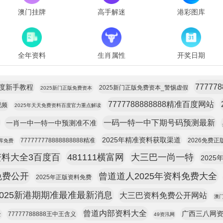
澳门挂牌
高手解迷
港彩图库
全年资料
生肖属性
开奖日期
77777
准百度新手教程
2025新门正版免费资本_警惕虚假
2025新门正版免费资本
7777788888888精准百度网站
视频
2025年天天免费资料百度官力重点解读
一码一特一中下期号码预测最新
一肖一中一特一中预测准不准
2025年精准资料获取渠道
777777778888888888精准
2026免费
图库免费
8资料大全3百度百
481111横富网
大三巴一尚一特
202
免费公开
曾道道人2025年资料免费大全
2025年正版资料免费
2025新港期期准最准最新消息
大三巴资料免费公开网站
澳
曾道内部资料大全
广西三八网
全
77777788888王中王含义
49资汛网