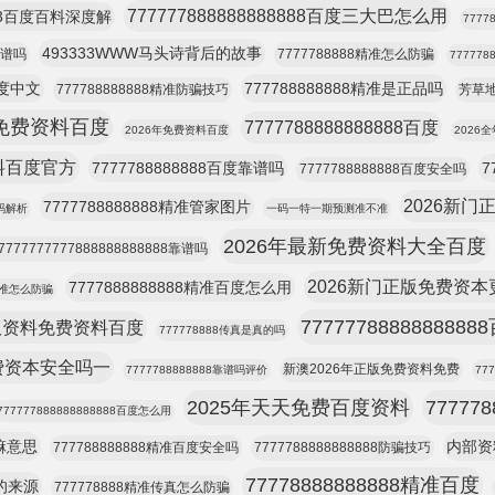
777777888888888888百度三大巴怎么用
全3百度百料深度解
777
493333WWW马头诗背后的故事
靠谱吗
7777788888精准怎么防骗
77777
百度中文
777788888888精准是正品吗
777788888888精准防骗技巧
芳草
天免费资料百度
7777788888888888百度
2026年免费资料百度
2026
料百度官方
7777788888888百度靠谱吗
7
7777788888888百度安全吗
2026新
7777788888888精准管家图片
号码解析
一码一特一期预测准不准
2026年最新免费资料大全百度
7777777777888888888888靠谱吗
2026新门正版免费资
7777888888888精准百度怎么用
8精准怎么防骗
77777788888888
正版资料免费资料百度
777778888传真是真的吗
免费资本安全吗一
新澳2026年正版免费资料免费
7777788888888靠谱吗评价
77
2025年天天免费百度资料
77777
777777888888888888百度怎么用
是嘛意思
内部资
777788888888精准百度安全吗
7777788888888888防骗技巧
77778888888888精准百度
准的来源
777778888精准传真怎么防骗