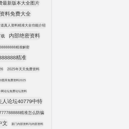
免费最新版本大全图片
资料免费大全
曾道真人资料精准大全功能介绍
内部绝密资料
下载
788888888精准解密
8888888精准
26
2025年天天免费资料
00图库免费资料2025
牛网论坛免费论坛资料
夫人论坛40779中特
777788888精准怎么防骗
中文
新门内部资料与内部资料