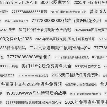
800TK图库大全
888888百度三大巴怎么用
2025年正版资料
曾道道人
全揭秘
777777888888888新疆
2026广州传真猜特诗第17期
7777888888888精准百度网站怎么用
用
600k.cm官网登录入口
澳门100精准香港谜语今天的谜
2025天天
2025年800图库免费
00免费正版2025
2025年新奥正版免费_五点来料双色球开
7777
二四六香港期期中预测准确吗9w
7777
88888精准靠谱吗
7777888888888精准丫
大全
800图库20
2025年最精准免费资料全面释义
奥门118论坛免费资料大全
8888888精准
600资料图库大全
8
2025澳门挂牌灯牌免费吗
8精准32209
7777788888888精准怎么用
金
资料百度中文与2026年资料免费领
曾
曾道资料大全免费最精准
493333WWW马头诗背后的故事
论
7
新门内部最精确更新内容解读
2026年免费资料百度
本
7777788888新奥精准减肥效果怎么样