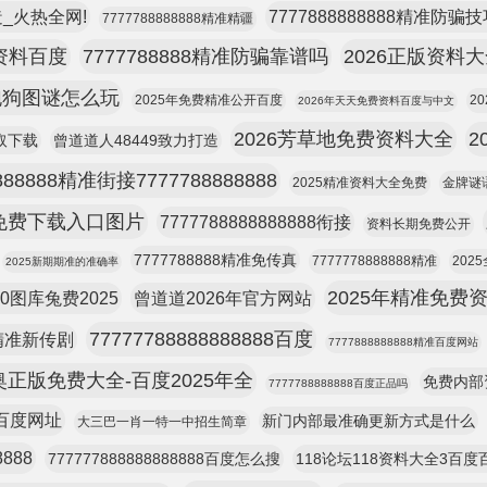
_火热全网!
7777888888888精准防骗
7777788888888精准精疆
版资料百度
7777788888精准防骗靠谱吗
2026正版资料
88跑狗图谜怎么玩
2025年免费精准公开百度
2
2026年天天免费资料百度与中文
2026芳草地免费资料大全
2
取下载
曾道道人48449致力打造
8888888精准街接7777788888888
2025精准资料大全免费
金牌谜
料免费下载入口图片
7777788888888888衔接
资料长期免费公开
7777788888精准免传真
7777778888888精准
20
2025新期期准的准确率
2025年精准免费
00图库兔费2025
曾道道2026年官方网站
77777788888888888百度
88精准新传剧
7777888888888精准百度网站
新奥正版免费大全-百度2025年全
免费内部
7777788888888百度正品吗
精准百度网址
新门内部最准确更新方式是什么
大三巴一肖一特一中招生简章
8888
777777888888888888百度怎么搜
118论坛118资料大全3百