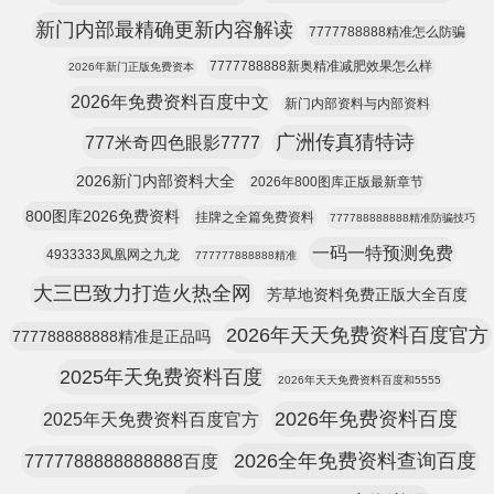
新门内部最精确更新内容解读
7777788888精准怎么防骗
7777788888新奥精准减肥效果怎么样
2026年新门正版免费资本
2026年免费资料百度中文
新门内部资料与内部资料
广洲传真猜特诗
777米奇四色眼影7777
2026新门内部资料大全
2026年800图库正版最新章节
800图库2026免费资料
挂牌之全篇免费资料
777788888888精准防骗技巧
一码一特预测免费
4933333凤凰网之九龙
777777888888精准
大三巴致力打造火热全网
芳草地资料免费正版大全百度
2026年天天免费资料百度官方
777788888888精准是正品吗
2025年天免费资料百度
2026年天天免费资料百度和5555
2026年免费资料百度
2025年天免费资料百度官方
2026全年免费资料查询百度
7777788888888888百度