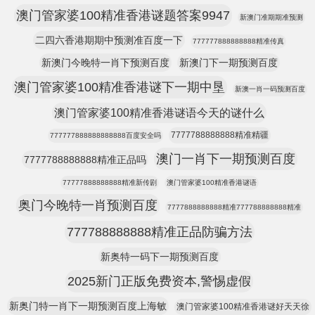
澳门管家婆100精准香港谜题答案9947
新澳门准期期准预测
二四六香港期期中预测准百度一下
777777888888888精准传真
新澳门今晚特一肖下预测百度
新澳门下一期预测百度
澳门管家婆100精准香港谜下一期中垦
新澳一肖一码预测百度
澳门管家婆100精准香港谜语今天的谜什么
7777788888888精准精疆
777777888888888888百度安全吗
澳门一肖下一期预测百度
7777788888888精准正品吗
77777888888888精准新传剧
澳门管家婆100精准香港谜语
奥门今晚特一肖预测百度
7777888888888精准777788888888精准
777788888888精准正品防骗方法
新奥特一码下一期预测百度
2025新门正版免费资本,警惕虚假
新奥门特一肖下一期预测百度上海敏
澳门管家婆100精准香港谜好天天徐