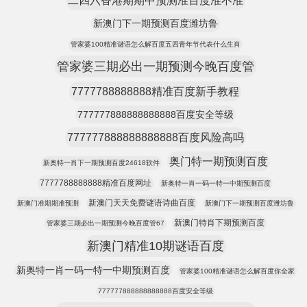
二四六香港期期中预测准百度准不准
新澳门下一期预测百度潍坊鲁
管家婆100精准谜语怎么解百度五四青年节代表什么生肖
管家婆三期必出一期预测今晚百度管
7777788888888精准百度新手教程
777777888888888888百度安全等级
777777888888888888百度风险高吗
奥门特一期预测百度
新奥特一肖下一期预测百度24618软件
7777788888888精准百度网址
新奥特一肖一码一特一中期预测百度
新澳门天天免费谜语诗曲百度
新澳门准期期准预测
新澳门下一期预测百度潍坊鲁
新澳门特肖下期预测百度
管家婆三期必出一期预测今晚百度管67
新澳门精准10期谜语百度
新奥特一肖一码一特一中期预测百度
管家婆100精准谜语怎么解百度你全家
777777888888888888百度安全等级