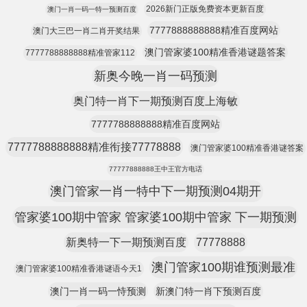
2026新门正版免费资本更新百度
澳门一肖一码一特一预测百度
7777888888888精准百度网站
澳门大三巴一肖二肖开奖结果
澳门管家婆100精准香港谜题答案
7777788888888精准管家112
新奥今晚一肖一码预测
奥门特一肖下一期预测百度上海敏
7777788888888精准百度网站
7777788888888精准衔接77778888
澳门管家婆100精准香港谜答案
77777888888王中王官方电话
澳门管家一肖一特中下一期预测04期开
管家婆100期中管家 管家婆100期中管家 下一期预测
新奥特一下一期预测百度
77778888
澳门管家100期谁预测最准
澳门管家婆100精准香港谜语今天1
澳门一肖一码一恃预测
新澳门特一肖下预测百度