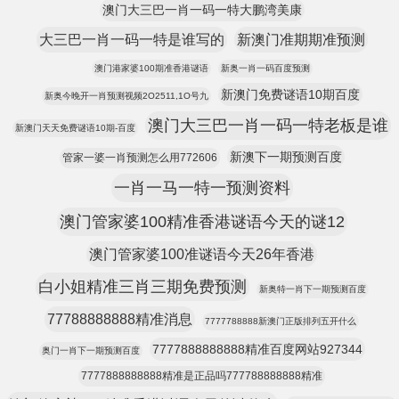
澳门大三巴一肖一码一特大鹏湾美康
大三巴一肖一码一特是谁写的
新澳门准期期准预测
澳门港家婆100期准香港谜语
新奥一肖一码百度预测
新澳门免费谜语10期百度
新奥今晚开一肖预测视频2O2511,1O号九
澳门大三巴一肖一码一特老板是谁
新澳门天天免费谜语10期-百度
新澳下一期预测百度
管家一婆一肖预测怎么用772606
一肖一马一特一预测资料
澳门管家婆100精准香港谜语今天的谜12
澳门管家婆100准谜语今天26年香港
白小姐精准三肖三期免费预测
新奥特一肖下一期预测百度
77788888888精准消息
7777788888新澳门正版排列五开什么
7777888888888精准百度网站927344
奥门一肖下一期预测百度
7777888888888精准是正品吗777788888888精准