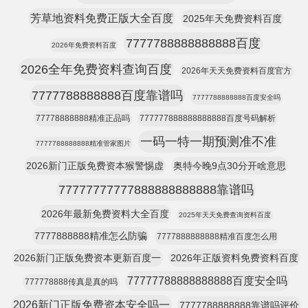
芳草地资料免费正版大全百度
2025年天免费资料百度
7777788888888888百度
2026年免费资料百度
2026全年免费资料查询百度
2026年天天免费资料百度官方
7777788888888百度靠谱吗
7777788888888百度安全吗
77778888888精准正品吗
777777888888888888百度号码解析
一码一特一期预测准不准
7777788888888精准管家图片
2026新门正版免费资本猴警惕虚
奥特今晚9点30分开啥意思
77777777777888888888888靠谱吗
2026年最新免费资料大全百度
2025年天天免费查询资料百度
7777888888精准怎么防骗
7777888888888精准百度怎么用
2026新门正版免费资本更新百度一
2026年正版资料免费资料百度
77777788888888888百度安全吗
777778888传真是真的吗
2026新门正版免费资本安全吗一
7777788888888靠谱吗评价