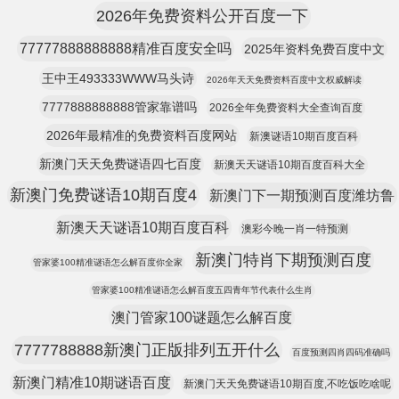
2026年免费资料公开百度一下
77777888888888精准百度安全吗
2025年资料免费百度中文
王中王493333WWW马头诗
2026年天天免费资料百度中文权威解读
7777888888888管家靠谱吗
2026全年免费资料大全查询百度
2026年最精准的免费资料百度网站
新澳谜语10期百度百科
新澳门天天免费谜语四七百度
新澳天天谜语10期百度百科大全
新澳门免费谜语10期百度4
新澳门下一期预测百度潍坊鲁
新澳天天谜语10期百度百科
澳彩今晚一肖一特预测
新澳门特肖下期预测百度
管家婆100精准谜语怎么解百度你全家
管家婆100精准谜语怎么解百度五四青年节代表什么生肖
澳门管家100谜题怎么解百度
7777788888新澳门正版排列五开什么
百度预测四肖四码准确吗
新澳门精准10期谜语百度
新澳门天天免费谜语10期百度,不吃饭吃啥呢