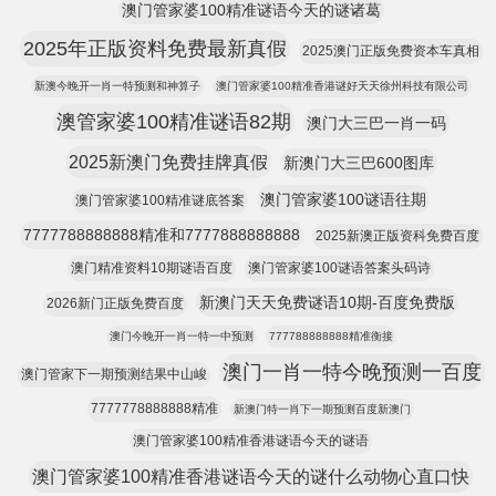
澳门管家婆100精准谜语今天的谜诸葛
2025年正版资料免费最新真假
2025澳门正版免费资本车真相
新澳今晚开一肖一特预测和神算子
澳门管家婆100精准香港谜好天天徐州科技有限公司
澳管家婆100精准谜语82期
澳门大三巴一肖一码
2025新澳门免费挂牌真假
新澳门大三巴600图库
澳门管家婆100谜语往期
澳门管家婆100精准谜底答案
7777788888888精准和7777888888888
2025新澳正版资科免费百度
澳门精准资料10期谜语百度
澳门管家婆100谜语答案头码诗
新澳门天天免费谜语10期-百度免费版
2026新门正版免费百度
澳门今晚开一肖一特一中预测
777788888888精准衡接
澳门一肖一特今晚预测一百度
澳门管家下一期预测结果中山峻
7777778888888精准
新澳门特一肖下一期预测百度新澳门
澳门管家婆100精准香港谜语今天的谜语
澳门管家婆100精准香港谜语今天的谜什么动物心直口快