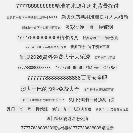
7777888888888精准的来源和历史背景探讨
新奥免费期期准谁是好人大结局
新奥特一肖下一期预测百度软件24618
澳彩今晚一肖一特预测
新奥特一肖下一期预测百度49
7777788888888888精准传真
新奥今晚开一肖特预测
新奥门特一肖下预测百度
www.49900.com开奖查询-百度
新澳2026資料免费大全大乐透
四不像图片正版
7777788888888精准是什么服务?
7777888888888888
777777888888888888百度安全吗
澳大三巴的资料免费大全
澳门精准10期谜语百度
奥门今晚特一肖预测百度
二四六香港期期中预测准百度一下
奥门一肖一码一恃预测
澳门一肖下一期预测百度
新澳门天天免费谜语百度
澳门管家婆谜语怎么猜
7777788888888精准衔接和777788888888精准新