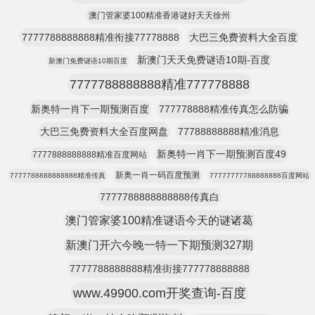
澳门管家婆100精准香港谜好天天徐州
7777788888888精准衔接77778888
大巴三免费资料大全百度
新澳门天天免费谜语10期-百度
新澳门免费谜语10期百度
7777788888888精准777778888
新奥特一肖下一期预测百度
777778888精准传真怎么防骗
大巴三免费资料大全百度网盘
77788888888精准消息
新奥特一肖下一期预测百度49
7777888888888精准百度网站
新奥一肖一码百度预测
7777788888888888精准传真
77777777788888888百度网站
7777788888888888传真白
澳门管家婆100精准谜语今天的谜诸葛
新澳门开六今晚一特一下期预测327期
7777788888888精准街接777778888888
www.49900.com开奖查询-百度