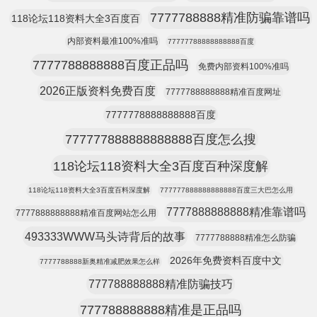
7777788888精准防骗靠谱吗
118论坛118资料大全3百度百
内部资料最准100%准吗
77777788888888888百度
7777788888888百度正品吗
免费内部资料100%准吗
2026正版资料免费百度
7777788888888精准百度网址
7777778888888888百度
777777888888888888百度怎么搜
118论坛118资料大全3百度百种深度解
118论坛118资料大全3百度百料深度解
777777888888888888百度三大巴怎么用
7777888888888精准靠谱吗
7777888888888精准百度网站怎么用
493333WWW马头诗背后的故事
7777788888精准怎么防骗
2026年免费资料百度中文
7777788888新奥精准减肥效果怎么样
777788888888精准防骗技巧
777788888888精准是正品吗