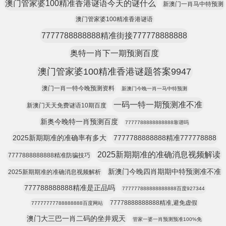
澳门管家婆100精准香港谜语今天的谜什么
新澳门一肖马中特预测
澳门管家婆100精准香港谜语
7777788888888精准街接777778888888
奥特一肖下一期预测百度
澳门管家婆100精准香港谜题答案9947
澳门一肖一特今晚预测资料
新澳门今晚一肖一马中特预测
一码一特一期预测准不准
新澳门天天免费谜语10期百度
新奥今晚特一肖预测百度
7777788888888888靠谱吗
2025新期期准的准确率有多大
7777788888888精准777778888
2025新期期准的准确消息视频解读
7777888888888精准防骗技巧
新澳门今晚四肖期期中特预测准不准
2025新期期准的准确消息视频解析
777788888888精准是正品吗
777777888888888888百度927344
77778888888888精准,避免虚假
77777777788888888百度网站
澳门大三巴一肖二码的坐井观天
管家一婆一肖预测预准100%免