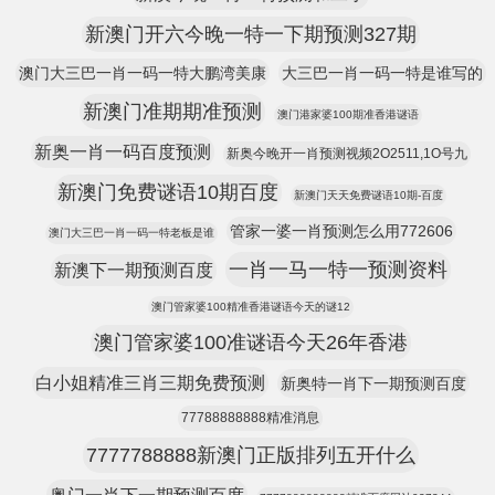
新澳门开六今晚一特一下期预测327期
澳门大三巴一肖一码一特大鹏湾美康
大三巴一肖一码一特是谁写的
新澳门准期期准预测
澳门港家婆100期准香港谜语
新奥一肖一码百度预测
新奥今晚开一肖预测视频2O2511,1O号九
新澳门免费谜语10期百度
新澳门天天免费谜语10期-百度
管家一婆一肖预测怎么用772606
澳门大三巴一肖一码一特老板是谁
一肖一马一特一预测资料
新澳下一期预测百度
澳门管家婆100精准香港谜语今天的谜12
澳门管家婆100准谜语今天26年香港
白小姐精准三肖三期免费预测
新奥特一肖下一期预测百度
77788888888精准消息
7777788888新澳门正版排列五开什么