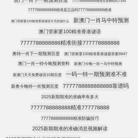
奥门一肖下一期预测百度
7777888888888精准百度网站927344
7777888888888精准是正品吗777788888888精准
新澳门一肖马中特预测
澳门管家婆100精准香港谜语今天的谜什么
澳门管家婆100精准香港谜语
7777788888888精准街接777778888888
奥特一肖下一期预测百度
澳门管家婆100精准香港谜题答案9947
澳门一肖一特今晚预测资料
新澳门今晚一肖一马中特预测
一码一特一期预测准不准
新澳门天天免费谜语10期百度
7777788888888888靠谱吗
新奥今晚特一肖预测百度
2025新期期准的准确率有多大
7777788888888精准777778888
7777888888888精准防骗技巧
2025新期期准的准确消息视频解读