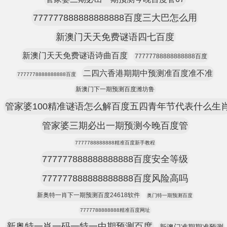
777777888888888888百度三大巴怎么用
新澳门天天免费谜语四七百度
新澳门天天免费谜语诗曲百度
77777788888888888百度
二四六香港期期中预测准百度准不准
7777778888888888百度
新澳门下一期预测百度潍坊鲁
管家婆100精准谜语怎么解百度五四青年节代表什么生
管家婆三期必出一期预测今晚百度管
7777788888888精准百度新手教程
777777888888888888百度安全等级
777777888888888888百度风险高吗
新奥特一肖下一期预测百度24618软件
奥门特一期预测百度
7777788888888精准百度网址
新奥特一肖一码一特一中期预测百度