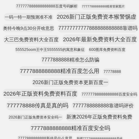
777777888888888888百度号码解析
7777788888888精准管家图片
2026新门正版免费资本猴警惕虚
一码一特一期预测准不准
77777777777888888888888靠谱吗
奥特今晚9点30分开啥意思
2026年最新免费资料大全百度
大三巴免费资料大全百度
555525oom王中王5555555的寓意和象征
600图库免费资料百度
7777888888精准怎么防骗
7777888888888精准百度怎么用
77778888
2026新门正版免费资本更新百度一
2026年正版资料免费资料百度
77777788888888888百度安全吗
777778888传真是真的吗
7777788888888靠谱吗评价
新澳2026年正版免费资料免费
2026新门正版免费资本安全吗一
7777888888888精准百度安全吗
7777888888888新传是什么意思
新疆777788888888888888是啥