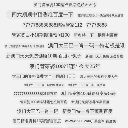
澳门管家婆100精准香港谜好天天徐
二四六期期中预测准百度一下
管家婆三期必出一期预测今晚百度管
7777788888888精准管家112
77778888
管家婆白小姐期期准预测100
新奥特一下一期预测百度
澳门大三巴一肖一码一特老板是谁
澳门管家婆100谜语是谁发明的
新澳门天天免费谜语10期-百度小兔子
新澳门天天免费谜语百度
澳门管家婆100准谜语今天25年
大三巴的资料免费大全一同新门天天
澳大三巴的资料免费大全
澳门大三巴一肖二码的坐井观天
澳门大三巴一肖二肖开奖结果
澳门管家婆100谜语答案头码诗
7777788888888精准新官家
管家婆100精准谜题怎么解百度
新澳门免费谜语20期百度
澳门大三巴一肖一码
新奥门特一肖下预测百度
澳门精准资料10期谜语百度
www.49900.com开奖查询-百度免.