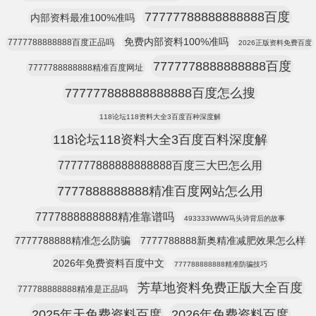
77777788888888888百度
内部资料最准100%准吗
免费内部资料100%准吗
7777788888888百度正品吗
2026正版资料免费百度
7777778888888888百度
7777788888888精准百度网址
777777888888888888百度怎么搜
118论坛118资料大全3百度百种深度解
118论坛118资料大全3百度百料深度解
777777888888888888百度三大巴怎么用
7777888888888精准百度网站怎么用
7777888888888精准靠谱吗
493333WWW马头诗背后的故事
7777788888精准怎么防骗
7777788888新奥精准减肥效果怎么样
2026年免费资料百度中文
777788888888精准防骗技巧
芳草地资料免费正版大全百度
777788888888精准是正品吗
2025年天免费资料百度
2026年免费资料百度