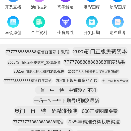
开奖直播
澳门挂牌
高手解迷
港彩图库
澳彩图库
马会原创
全年资料
生肖属性
开奖日期
彩料世界
2025新门正版免费资本
7777788888888精准百度新手教程
7777788888888888百度结果
2025新门正版免费资本_警惕虚假
2025新期期准的准确的消息视频
2025年天天免费资料百度官力重点解读
2026正版免费资料百度
7777788888888精准百度网站
大三巴资料免费大全
一肖一中一特一中预测准不准
一码一特一中下期号码预测最新
奥门一肖一特一码精准预测
600正版图库免费
2025年精准资料获取渠道
777777778888888888精准