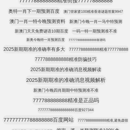
7777788888888精准街接777778888888
奥特一肖下一期预测百度
澳门管家婆100精准香港谜题答案9947
澳门一肖一特今晚预测资料
新澳门今晚一肖一马中特预测
新澳门天天免费谜语10期百度
一码一特一期预测准不准
新奥今晚特一肖预测百度
7777788888888888靠谱吗
2025新期期准的准确率有多大
7777788888888精准777778888
7777888888888精准防骗技巧
2025新期期准的准确消息视频解读
2025新期期准的准确消息视频解析
新澳门今晚四肖期期中特预测准不准
777788888888精准是正品吗
777777888888888888百度927344
77777777788888888百度网站
77778888888888精准,避免虚假