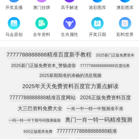
开奖直播
澳门挂牌
高手解迷
港彩图库
澳彩图库
马会原创
全年资料
生肖属性
开奖日期
彩料世界
7777788888888精准百度新手教程
2025新门正版免费资本
2025新门正版免费资本_警惕虚假
7777788888888888百度结果
2025新期期准的准确的消息视频
2025年天天免费资料百度官力重点解读
7777788888888精准百度网站
2026正版免费资料百度
大三巴资料免费大全
一肖一中一特一中预测准不准
奥门一肖一特一码精准预测
一码一特一中下期号码预测最新
777777778888888888精准
600正版图库免费