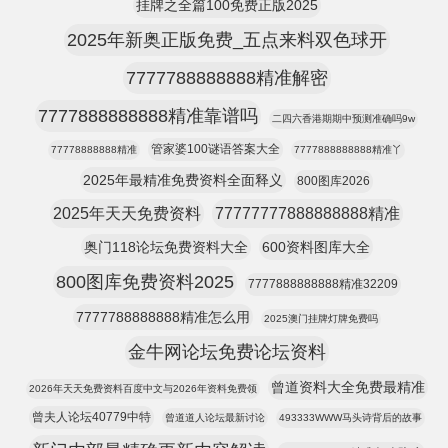
挂牌之全篇100免费正版2025
2025年新奥正版免费_五点来料双色球开
7777788888888精准解密
7777888888888精准靠谱吗
二四六香港期期中预测准确吗9w
管家婆100谜语答案大全
77778888888精准
7777888888888精准丫
2025年最精准免费资料全面释义
800图库2026
2025年天天免费资料
77777777888888888精准
奥门118论坛免费资料大全
600资料图库大全
800图库免费资料2025
7777888888888精准32209
7777788888888精准怎么用
2025澳门挂牌灯牌免费吗
金牛网论坛免费论坛资料
曾道资料大全免费最精准
2026年天天免费资料百度中文与2026年资料免费领
曾夫人论坛40779中特
曾道道人论坛最新讨论
493333WWW马头诗背后的故事