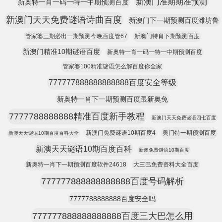
新澳门准期期准预测
新奥特一肖一码一特一中期预测百度
新澳门天天免费谜语诗曲百度
新澳门下一期预测百度潍坊鲁
管家婆三期必出一期预测今晚百度管67
新澳门特肖下期预测百度
新澳门精准10期谜语百度
新奥特一肖一码一特一中期预测百度
管家婆100精准谜语怎么解百度你全家
777777888888888888百度安全等级
新奥特一肖下一期预测百度跟新奥免
7777788888888精准百度新手教程
新澳门天天免费谜语四七百度
新澳门免费谜语10期百度4
奥门特一期预测百度
新澳天天谜语10期百度百科大全
新澳天天谜语10期百度百科
新澳免费谜语10期百度
新奥特一肖下一期预测百度软件24618
大三巴免费资料大全百度
777777888888888888百度号码解析
7777788888888百度安全吗
777777888888888888百度三大巴怎么用