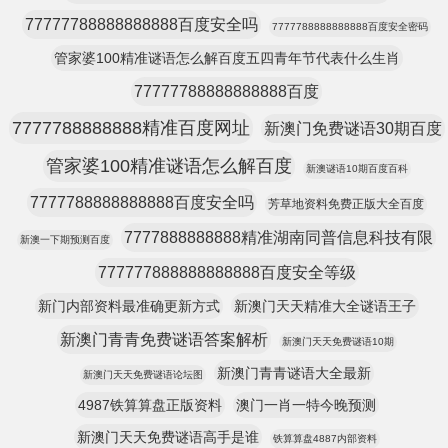
77777788888888888百度安全吗
7777788888888888百度安全密码
管家婆100精准谜语怎么解百度五四青年节代表什么生肖
77777788888888888百度
7777788888888精准百度网址
新澳门免费谜语30期百度
管家婆100精准谜语怎么解百度
新澳谜语10期百度百科
7777788888888888百度安全吗
芳草地资料免费正版大全百度
7777888888888精准湖南同普信息科技有限
新澳一下期预测百度
777777888888888888百度安全等级
新门内部资料最准确更新方式
新澳门天天精准大全谜语王子
新澳门青青免费谜语答案解析
新澳门天天免费谜语10期
新澳门青青谜语大全最新
新澳门天天免费谜语论坛图
4987铁算算盘正版资料
澳门一肖一特今晚预测
新澳门天天免费谜语高手是谁
铁算算盘4887内部资料