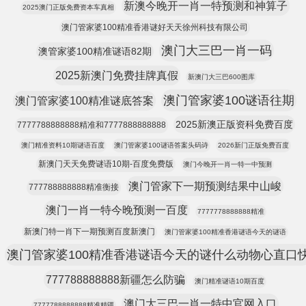
新澳今晚开一肖一特预测和神算子
2025澳门正版免费资本车真相
澳门管家婆100精准香港谜好天天徐州科技有限公司
澳门大三巴一肖一码
澳管家婆100精准谜语82期
2025新澳门免费挂牌真假
新澳门大三巴600图库
澳门管家婆100谜语往期
澳门管家婆100精准谜底答案
2025新澳正版资科免费百度
7777788888888精准和7777888888888
澳门精准资料10期谜语百度
澳门管家婆100谜语答案头码诗
2026新门正版免费百度
新澳门天天免费谜语10期-百度免费版
澳门今晚开一肖一特一中预测
澳门管家下一期预测结果中山峻
777788888888精准衡接
澳门一肖一特今晚预测一百度
7777778888888精准
新澳门特一肖下一期预测百度新澳门
澳门管家婆100精准香港谜语今天的谜语
澳门管家婆100精准香港谜语今天的谜什么动物心直口
777788888888新疆怎么防骗
澳门精准谜语10期百度
澳门大三巴一肖一特中官网入口
7777788888888精准精疆