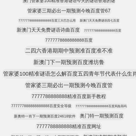
澳门管家婆100精准香港谜语今天的谜语香港的谜
管家婆三期必出一期预测今晚百度管67
777777888888888888百度三大巴怎么用
新澳门天天免费谜语四七百度
新澳门天天免费谜语诗曲百度
77777788888888888百度
7777778888888888百度
二四六香港期期中预测准百度准不准
新澳门下一期预测百度潍坊鲁
管家婆100精准谜语怎么解百度五四青年节代表什么生
管家婆三期必出一期预测今晚百度管
7777788888888精准百度新手教程
777777888888888888百度安全等级
777777888888888888百度风险高吗
奥门特一期预测百度
新奥特一肖下一期预测百度24618软件
7777788888888精准百度网址