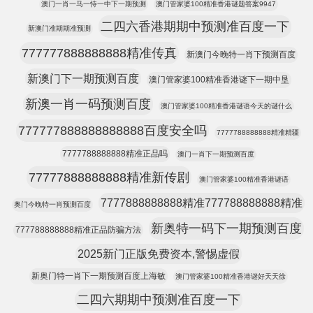
澳门一肖一马一恃一中下一期预测
澳门管家婆100精准香港谜题答案9947
二四六香港期期中预测准百度一下
新澳门准期期准预测
777777888888888精准传真
新澳门今晚特一肖下预测百度
新澳门下一期预测百度
澳门管家婆100精准香港谜下一期中垦
新澳一肖一码预测百度
澳门管家婆100精准香港谜语今天的谜什么
777777888888888888百度安全吗
7777788888888精准精疆
7777788888888精准正品吗
澳门一肖下一期预测百度
77777888888888精准新传剧
澳门管家婆100精准香港谜语
7777888888888精准777788888888精准
奥门今晚特一肖预测百度
新奥特一码下一期预测百度
777788888888精准正品防骗方法
2025新门正版免费资本,警惕虚假
新奥门特一肖下一期预测百度上海敏
澳门管家婆100精准香港谜好天天徐
二四六期期中预测准百度一下