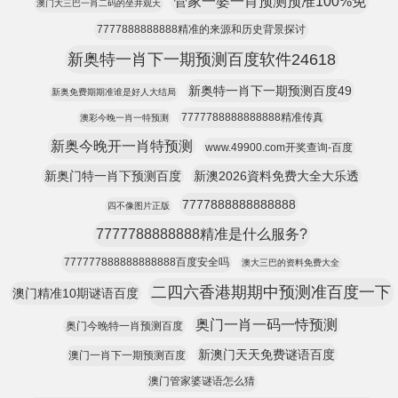
管家一婆一肖预测预准100%免
澳门大三巴一肖二码的坐井观天
7777888888888精准的来源和历史背景探讨
新奥特一肖下一期预测百度软件24618
新奥特一肖下一期预测百度49
新奥免费期期准谁是好人大结局
7777788888888888精准传真
澳彩今晚一肖一特预测
新奥今晚开一肖特预测
www.49900.com开奖查询-百度
新奥门特一肖下预测百度
新澳2026資料免费大全大乐透
7777888888888888
四不像图片正版
7777788888888精准是什么服务?
777777888888888888百度安全吗
澳大三巴的资料免费大全
二四六香港期期中预测准百度一下
澳门精准10期谜语百度
奥门一肖一码一恃预测
奥门今晚特一肖预测百度
新澳门天天免费谜语百度
澳门一肖下一期预测百度
澳门管家婆谜语怎么猜