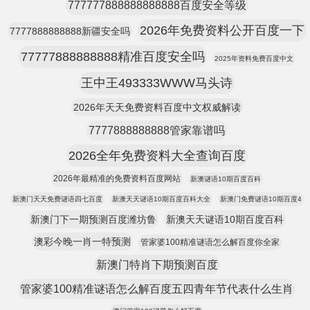
777777888888888888百度安全等级
2026年免费资料公开百度一下
7777888888888新疆安全吗
77777888888888精准百度安全吗
2025年资料免费百度中文
王中王493333WWW马头诗
2026年天天免费资料百度中文权威解读
7777888888888管家靠谱吗
2026全年免费资料大全查询百度
2026年最精准的免费资料百度网站
新澳谜语10期百度百科
新澳门天天免费谜语四七百度
新澳天天谜语10期百度百科大全
新澳门免费谜语10期百度4
新澳门下一期预测百度潍坊鲁
新澳天天谜语10期百度百科
澳彩今晚一肖一特预测
管家婆100精准谜语怎么解百度你全家
新澳门特肖下期预测百度
管家婆100精准谜语怎么解百度五四青年节代表什么生肖