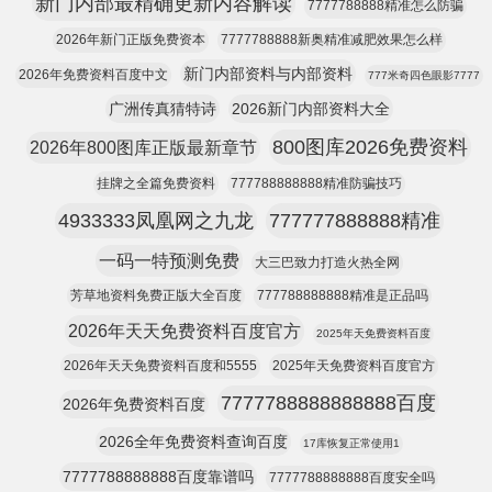
新门内部最精确更新内容解读
7777788888精准怎么防骗
2026年新门正版免费资本
7777788888新奥精准减肥效果怎么样
新门内部资料与内部资料
2026年免费资料百度中文
777米奇四色眼影7777
广洲传真猜特诗
2026新门内部资料大全
800图库2026免费资料
2026年800图库正版最新章节
挂牌之全篇免费资料
777788888888精准防骗技巧
4933333凤凰网之九龙
777777888888精准
一码一特预测免费
大三巴致力打造火热全网
芳草地资料免费正版大全百度
777788888888精准是正品吗
2026年天天免费资料百度官方
2025年天免费资料百度
2026年天天免费资料百度和5555
2025年天免费资料百度官方
7777788888888888百度
2026年免费资料百度
2026全年免费资料查询百度
17库恢复正常使用1
7777788888888百度靠谱吗
7777788888888百度安全吗