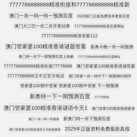
7777788888888精准衔接和777788888888精准新
澳门一肖一码一特一预测百度
2026新门正版免费资本更新百度
澳门大三巴一肖二肖开奖结果
7777888888888精准百度网站
7777788888888精准管家112
澳门管家婆100精准香港谜题答案
新奥今晚一肖一码预测
奥门特一肖下一期预测百度上海敏
7777788888888精准百度网站
7777788888888精准衔接77778888
澳门管家婆100精准香港谜答案
77777888888王中王官方电话
澳门管家一肖一特中下一期预测04期开
管家婆100期中管家 管家婆100期中管家 下一期预测
新奥特一下一期预测百度
77778888
澳门管家婆100精准香港谜语今天1
澳门管家100期谁预测最准
新澳门特一肖下预测百度
澳门一肖一码一恃预测
2025年正版资料免费最新真假
澳门管家婆100精准谜语今天的谜诸葛