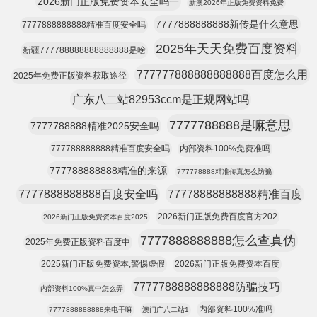
2026新门正版免费资本安全吗一
新澳2026年正版免费资料免费
7777888888888新传是什么意思
7777888888888精准百度安全吗
2025年天天免费百度资料
新疆777788888888888888是啥
777777888888888888百度怎么用
2025年免费正版资料获取途径
广东八二站82953ccm是正规网站吗
7777788888是嘛意思
7777788888精准2025安全吗
777788888888精准百度安全吗
内部资料100%免费准吗
777788888888精准的来源
777778888精准传真怎么防骗
7777888888888百度安全吗
77778888888888精准百度
2026新门正版免费百度官方202
2026新门正版免费资本百度2025
7777888888888怎么查真伪
2025年免费正版资料百度中
2025新门正版免费资本,警惕虚假
2026新门正版免费资本百度
7777788888888888防骗技巧
内部资料100%真中怎么弄
内部资料100%准吗
7777888888888来电干嘛
澳门广八二站1