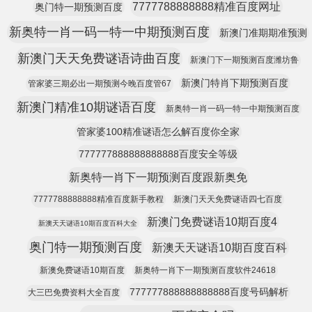
7777788888888精准百度网址
奥门特一期预测百度
新奥特一肖一码一特一中期预测百度
新澳门准期期准预测
新澳门天天免费谜语诗曲百度
新澳门下一期预测百度潍坊鲁
新澳门特肖下期预测百度
管家婆三期必出一期预测今晚百度管67
新澳门精准10期谜语百度
新奥特一肖一码一特一中期预测百度
管家婆100精准谜语怎么解百度你全家
777777888888888888百度安全等级
新奥特一肖下一期预测百度跟新奥免
7777788888888精准百度新手教程
新澳门天天免费谜语四七百度
新澳门免费谜语10期百度4
新澳天天谜语10期百度百科大全
奥门特一期预测百度
新澳天天谜语10期百度百科
新澳免费谜语10期百度
新奥特一肖下一期预测百度软件24618
777777888888888888百度号码解析
大三巴免费资料大全百度