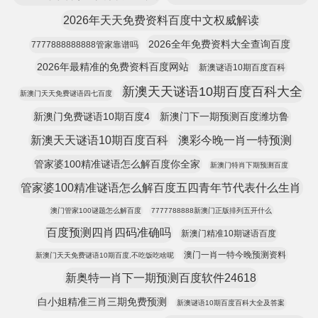
2026年天天免费资料百度中文权威解读
2026全年免费资料大全查询百度
7777888888888管家靠谱吗
2026年最精准的免费资料百度网站
新澳谜语10期百度百科
新澳天天谜语10期百度百科大全
新澳门天天免费谜语四七百度
新澳门免费谜语10期百度4
新澳门下一期预测百度潍坊鲁
新澳天天谜语10期百度百科
澳彩今晚一肖一特预测
管家婆100精准谜语怎么解百度你全家
新澳门特肖下期预测百度
管家婆100精准谜语怎么解百度五四青年节代表什么生肖
澳门管家100谜题怎么解百度
7777788888新澳门正版排列五开什么
百度预测四肖四码准确吗
新澳门精准10期谜语百度
澳门一肖一特今晚预测资料
新澳门天天免费谜语10期百度,不吃饭吃啥呢
新奥特一肖下一期预测百度软件24618
白小姐精准三肖三期免费预测
新澳谜语10期百度百科大全及答案