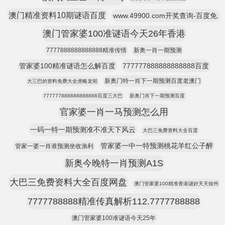
澳门精准资料10期谜语百度
www.49900.com开奖查询-百度免.
澳门管家婆100准谜语今天26年香港
7777888888888888精准传情
新奥一肖一期预测
管家婆100精准谜语怎么解百度
777777888888888888百度
新奥门特一肖下一期预测百度老澳门
大三巴的资料免费大全虎略龙韬
777777888888888888百度三大巴
新奥门肖下一期预测百度
官家婆一肖一马预测怎么用
一码一特一期预测准不准天下风云
大巴三免费资料大全百度
管家婆一中一特预测桃花羊红公子醉
管家一婆一肖谁预测坐收渔利
新奥今晚特一肖预测A1S
大巴三免费资料大全百度网盘
澳门管家婆100精准香港谜好天天徐州
7777788888精准传真解析112.7777788888
澳门管家婆100准谜语今天25年