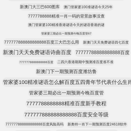
新澳门大三巴600图库
澳门管家婆100准谜语今天25年
7777788888精准一肖一码的背景故事没查
澳门管家婆100精准香港谜语今天的谜语香港的谜
管家婆三期必出一期预测今晚百度管67
777777888888888888百度三大巴怎么用
新澳门天天免费谜语四七百度
新澳门天天免费谜语诗曲百度
77777788888888888百度
二四六香港期期中预测准百度准不准
7777778888888888百度
新澳门下一期预测百度潍坊鲁
管家婆100精准谜语怎么解百度五四青年节代表什么生
管家婆三期必出一期预测今晚百度管
7777788888888精准百度新手教程
777777888888888888百度安全等级
777777888888888888百度风险高吗
新奥特一肖下一期预测百度24618软件