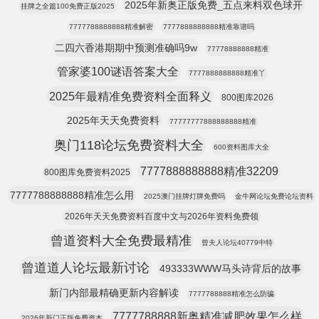
2025年新奥正版免费_五点来料双色球开
挂牌之全篇100免费正版2025
7777788888888精准解密
7777888888888精准靠谱吗
二四六香港期期中预测准确吗9w
77778888888精准
管家婆100谜语答案大全
7777888888888精准丫
2025年最精准免费资料全面释义
800图库2026
2025年天天免费资料
77777777888888888精准
奥门118论坛免费资料大全
600资料图库大全
7777888888888精准32209
800图库免费资料2025
7777788888888精准怎么用
2025澳门挂牌灯牌免费吗
金牛网论坛免费论坛资料
2026年天天免费资料百度中文与2026年资料免费领
曾道资料大全免费最精准
曾夫人论坛40779中特
曾道道人论坛最新讨论
493333WWW马头诗背后的故事
新门内部最精确更新内容解读
7777788888精准怎么防骗
7777788888新奥精准减肥效果怎么样
2026年新门正版免费资本