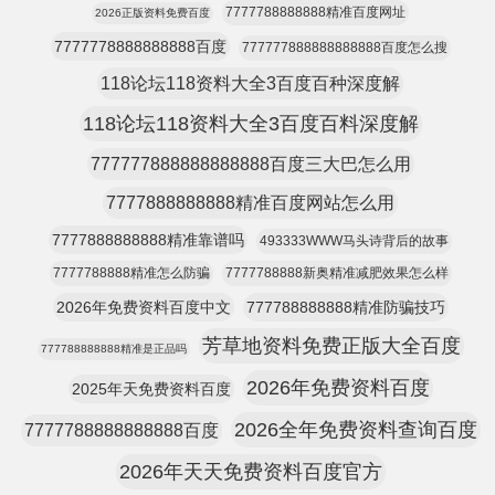
7777788888888精准百度网址
2026正版资料免费百度
7777778888888888百度
777777888888888888百度怎么搜
118论坛118资料大全3百度百种深度解
118论坛118资料大全3百度百料深度解
777777888888888888百度三大巴怎么用
7777888888888精准百度网站怎么用
7777888888888精准靠谱吗
493333WWW马头诗背后的故事
7777788888精准怎么防骗
7777788888新奥精准减肥效果怎么样
2026年免费资料百度中文
777788888888精准防骗技巧
芳草地资料免费正版大全百度
777788888888精准是正品吗
2026年免费资料百度
2025年天免费资料百度
2026全年免费资料查询百度
7777788888888888百度
2026年天天免费资料百度官方