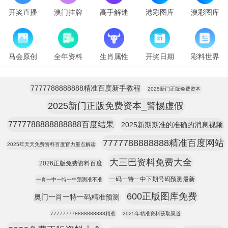
开奖直播
澳门挂牌
高手解迷
港彩图库
澳彩图库
马会原创
全年资料
生肖属性
开奖日期
彩料世界
7777788888888精准百度新手教程
2025新门正版免费资本
2025新门正版免费资本_警惕虚假
7777788888888888百度结果
2025新期期准的准确的消息视频
7777788888888精准百度网站
2025年天天免费资料百度官力重点解读
大三巴资料免费大全
2026正版免费资料百度
一码一特一中下期号码预测最新
一肖一中一特一中预测准不准
600正版图库免费
奥门一肖一特一码精准预测
777777778888888888精准
2025年精准资料获取渠道