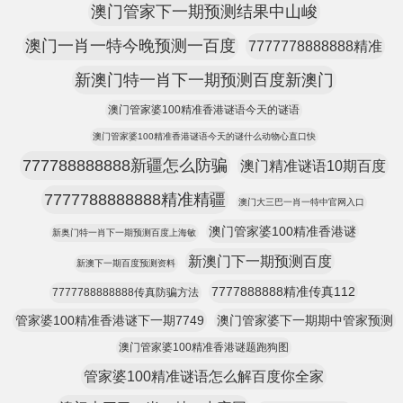
澳门管家下一期预测结果中山峻
澳门一肖一特今晚预测一百度
7777778888888精准
新澳门特一肖下一期预测百度新澳门
澳门管家婆100精准香港谜语今天的谜语
澳门管家婆100精准香港谜语今天的谜什么动物心直口快
777788888888新疆怎么防骗
澳门精准谜语10期百度
7777788888888精准精疆
澳门大三巴一肖一特中官网入口
澳门管家婆100精准香港谜
新奥门特一肖下一期预测百度上海敏
新澳门下一期预测百度
新澳下一期百度预测资料
7777888888精准传真112
7777788888888传真防骗方法
管家婆100精准香港谜下一期7749
澳门管家婆下一期期中管家预测
澳门管家婆100精准香港谜题跑狗图
管家婆100精准谜语怎么解百度你全家