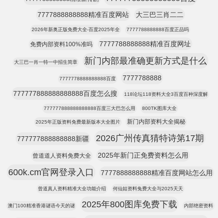
7777888888888精准百度网站
大三巴三肖二二
2026年新奥正版免费大全-百度2025年全
7777788888888百度正品吗
7777788888888精准百度网址
免费内部资料100%准吗
新门内部最准确更新方式是什么
大三巴一肖一特一中招生简章
7777788888
7777778888888888百度
777777888888888888百度怎么搜
118论坛118资料大全3百度百种深度解
777777888888888888百度三大巴怎么用
800TK图库大全
新门内部资料大全揭秘
2025年正版资料免费最新版本大全图片
2026广州传真猜特诗第17期
777777888888888新疆
2025年新门正免费资料怎么用
曾道道人资料免费大全
600k.cm官网登录入口
7777888888888精准百度网站怎么用
曾道真人资料精准大全功能介绍
何仙姑资料兔费大全与2025天天
2025年800图库免费下载
澳门100精准香港谜语今天的谜
内部绝密资料