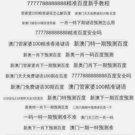
7777788888888精准百度新手教程
管家婆100精准谜语怎么解百度
新澳门天天免费谜语10期-百度
一肖一特下期谜语预测怎么用
新澳门谜语10期百度答案
777788888888精准百度安全吗
新澳门特一期预测百度
澳门管家婆100精准香港谜语
新奥一肖一码百度预测
新奥一肖下预测百度
新奥门肖下一期预测百度
新澳门管家婆肖下一期预测百度
7777888888888百度安全吗
新澳门天天免费谜语100期在百度
澳门管家婆100精准谜语
新澳门免费谜语30期百度
新奥门特预测百度
新澳下一期百度预测
118论坛118资料大全3百度百
新奥特一肖下一期预测百度
二四六期期中预测准百度一下
一码一特一期预测准不准
澳门大三巴一肖一码
澳门一期一特预测准
新奥下一肖下预测百度