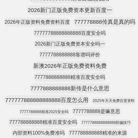
2026新门正版免费资本更新百度一
777778888传真是真的吗
2026年正版资料免费资料百度
77777788888888888百度安全吗
2026新门正版免费资本安全吗一
7777788888888靠谱吗评价
新澳2026年正版免费资料免费
7777888888888精准百度安全吗
7777888888888新传是什么意思
777777888888888888百度怎么用
2025年天天免费百度资料
7777788888是嘛意思
7777788888精准2025安全吗
777788888888精准百度安全吗
7777788888888888防骗技巧
内部资料100%免费准吗
777788888888精准的来源