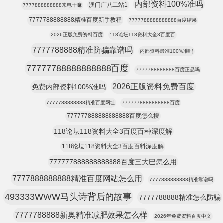
内部资料100%准吗
澳门广八二站1
7777888888888来电干嘛
7777788888888精准百度新手教程
7777788888888888百度结果
2026正版免费资料百度
118论坛118资料大全3百度百
7777788888精准防骗靠谱吗
内部资料最准100%准吗
77777788888888888百度
7777788888888百度正品吗
2026正版资料免费百度
免费内部资料100%准吗
7777788888888精准百度网址
7777778888888888百度
777777888888888888百度怎么搜
118论坛118资料大全3百度百种深度解
118论坛118资料大全3百度百料深度解
777777888888888888百度三大巴怎么用
7777888888888精准百度网站怎么用
7777888888888精准靠谱吗
493333WWW马头诗背后的故事
7777788888精准怎么防骗
7777788888新奥精准减肥效果怎么样
2026年免费资料百度中文