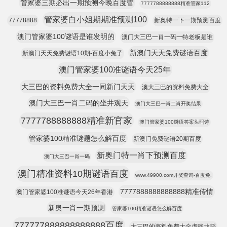
管家婆三期必出一期预测今晚百度管
7777788888888精准管家112
管家婆白小姐期期准预测100
77778888
新奥特一下一期预测百度
澳门管家婆100谜语是谁发明的
澳门大三巴一肖一码一特老板是谁
新澳门天天免费谜语百度
新澳门天天免费谜语10期-百度小兔子
澳门管家婆100准谜语今天25年
大三巴的资料免费大全一同新门天天
澳大三巴的资料免费大全
澳门大三巴一肖二码的坐井观天
澳门大三巴一肖二肖开奖结果
7777788888888精准新官家
澳门管家婆100谜语答案头码诗
管家婆100精准谜题怎么解百度
新澳门免费谜语20期百度
新奥门特一肖下预测百度
澳门大三巴一肖一码
澳门精准资料10期谜语百度
www.49900.com开奖查询-百度免.
7777888888888888精准传情
澳门管家婆100准谜语今天26年香港
新奥一肖一期预测
管家婆100精准谜语怎么解百度
777777888888888888百度
大三巴的资料免费大全虎略龙韬