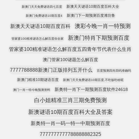
新澳天天谜语10期百度百科大全
新澳门天天免费谜语四七百度
新澳门下一期预测百度潍坊鲁
新澳门免费谜语10期百度4
澳彩今晚一肖一特预测
新澳天天谜语10期百度百科
新澳门特肖下期预测百度
管家婆100精准谜语怎么解百度你全家
管家婆100精准谜语怎么解百度五四青年节代表什么生肖
澳门管家100谜题怎么解百度
7777788888新澳门正版排列五开什么
百度预测四肖四码准确吗
新澳门精准10期谜语百度
新澳门天天免费谜语10期百度,不吃饭吃啥呢
新奥特一肖下一期预测百度软件24618
澳门一肖一特今晚预测资料
白小姐精准三肖三期免费预测
新澳谜语10期百度百科大全及答案
新奥特一肖一码一特一中期预测百度
7777777777788888882325