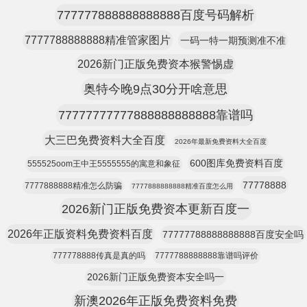
777777888888888888百度号码解析
7777788888888精准管家图片
一码一特一期预测准不准
2026新门正版免费资本猴警惕虚
奥特今晚9点30分开啥意思
77777777777888888888888靠谱吗
大三巴免费资料大全百度
2026年最新免费资料大全百度
600图库免费资料百度
555525oom王中王5555555的寓意和象征
77778888
7777888888精准怎么防骗
7777888888888精准百度怎么用
2026新门正版免费资本更新百度一
2026年正版资料免费资料百度
77777788888888888百度安全吗
777778888传真是真的吗
7777788888888靠谱吗评价
2026新门正版免费资本安全吗一
新澳2026年正版免费资料免费