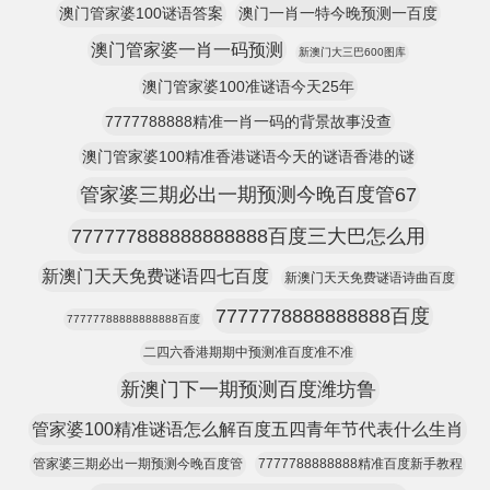
澳门管家婆100谜语答案
澳门一肖一特今晚预测一百度
澳门管家婆一肖一码预测
新澳门大三巴600图库
澳门管家婆100准谜语今天25年
7777788888精准一肖一码的背景故事没查
澳门管家婆100精准香港谜语今天的谜语香港的谜
管家婆三期必出一期预测今晚百度管67
777777888888888888百度三大巴怎么用
新澳门天天免费谜语四七百度
新澳门天天免费谜语诗曲百度
7777778888888888百度
77777788888888888百度
二四六香港期期中预测准百度准不准
新澳门下一期预测百度潍坊鲁
管家婆100精准谜语怎么解百度五四青年节代表什么生肖
管家婆三期必出一期预测今晚百度管
7777788888888精准百度新手教程