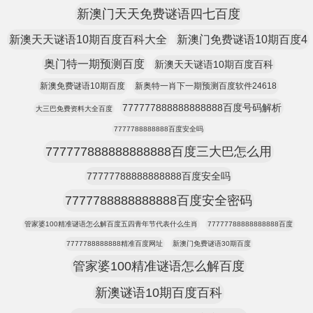
新澳门天天免费谜语四七百度
新澳天天谜语10期百度百科大全
新澳门免费谜语10期百度4
奥门特一期预测百度
新澳天天谜语10期百度百科
新澳免费谜语10期百度
新奥特一肖下一期预测百度软件24618
777777888888888888百度号码解析
大三巴免费资料大全百度
7777788888888百度安全吗
777777888888888888百度三大巴怎么用
77777788888888888百度安全吗
7777788888888888百度安全密码
管家婆100精准谜语怎么解百度五四青年节代表什么生肖
77777788888888888百度
7777788888888精准百度网址
新澳门免费谜语30期百度
管家婆100精准谜语怎么解百度
新澳谜语10期百度百科