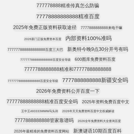
777778888精准传真怎么防骗
77778888888888精准百度
2025年免费正版资料获取途径
7777888888888来电干嘛
内部资料100%准吗
2026新门正版免费资本百度
新奥特今晚9点30分开号有吗
777777888888888888百度三大巴
600图库免费资料百度
777777888888888888百度安全等级
7777788888888精准和77777888888888
7777888888888新疆安全吗
777777888888888888百度安全等级
2026年免费资料公开百度一下
77777888888888精准百度安全吗
2025年资料免费百度中文
王中王493333WWW马头诗
2026年天天免费资料百度中文权威解读
7777888888888管家靠谱吗
2026全年免费资料大全查询百度
新澳谜语10期百度百科
2026年最精准的免费资料百度网站