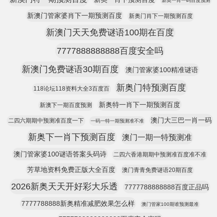
新奥一肖一码百度预测
新澳门管家婆肖下一期预测百度
新奥门肖下一期预测百度
新澳门天天免费谜语100期在百度
7777888888888百度安全吗
新澳门免费谜语30期百度
澳门管家婆100精准谜语
新奥门特预测百度
118论坛118资料大全3百度百
新奥特一肖下一期预测百度
新澳下一期百度预测
澳门大三巴一肖一码
二四六期期中预测准百度一下
一码一特一期预测准不准
新奥下一肖下预测百度
澳门一期一特预测准
澳门管家婆100谜语答案头码诗
二四六香港期期中预测准百度准不准
芳草地资料免费正版大全百度
澳门青青免费谜语20期百度
2026新奥天天开好彩大乐透
7777788888888百度正品吗
7777788888新奥精准减肥效果怎么样
澳门管家100期谁预测最准