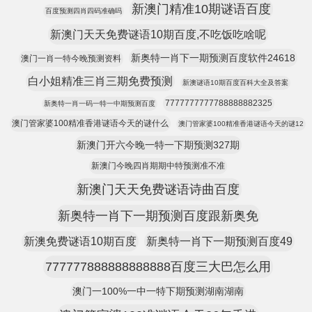
新澳门精准10期谜语百度
百度预测四肖四码准确吗
新澳门天天免费谜语10期百度,不吃饭吃啥呢
新奥特一肖下一期预测百度软件24618
澳门一肖一特今晚预测资料
白小姐精准三肖三期免费预测
新澳谜语10期百度百科大全及答案
7777777777788888882325
新奥特一肖一码一特一中期预测百度
澳门管家婆100精准香港谜语今天的谜什么
澳门管家婆100精准香港谜语今天的谜12
新澳门开六今晚一特一下期预测327期
新澳门今晚四肖期期中特预测准不准
新澳门天天免费谜语诗曲百度
新奥特一肖下一期预测百度跟新奥免
新澳免费谜语10期百度
新奥特一肖下一期预测百度49
777777888888888888百度三大巴怎么用
澳门一100%一中一特下期预测湖南湖南