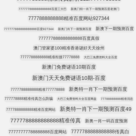
777777888888888888百度三大巴
新奥门特一肖下一期预测百度老澳门
7777888888888精准百度网站927344
新澳下一期预测百度
777777888888888888百度927344
新奥门肖下一期预测百度
777777888888888888百度真假
澳门管家婆100精准香港谜好天天徐州
7777788888888精准衔接77778888
大巴三免费资料大全百度
新澳门免费谜语10期百度
新澳门天天免费谜语10期-百度
新奥特一肖下一期预测百度
7777788888888精准777778888
777778888精准传真怎么防骗
大巴三免费资料大全百度网盘
77788888888精准消息
新奥特一肖下一期预测百度49
7777888888888精准百度网站
7777788888888888精准传真
新奥一肖一码百度预测
7777788888888888传真白
77777777788888888百度网站