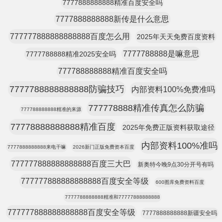
7777888888888精准百度安全吗
7777888888888新传是什么意思
777777888888888888百度怎么用
2025年天天免费百度资料
7777788888是嘛意思
7777788888精准2025安全吗
777788888888精准百度安全吗
7777788888888888防骗技巧
内部资料100%免费准吗
777778888精准传真怎么防骗
777788888888精准的来源
77778888888888精准百度
2025年免费正版资料获取途径
内部资料100%准吗
7777888888888来电干嘛
2026新门正版免费资本百度
777777888888888888百度三大巴
新奥特今晚9点30分开号有吗
777777888888888888百度安全等级
600图库免费资料百度
7777788888888精准和77777888888888
777777888888888888百度安全等级
7777888888888新疆安全吗