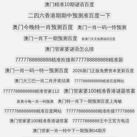
澳门精准10期谜语百度
二四六香港期期中预测准百度一下
奥门今晚特一肖预测百度
奥门一肖一码一恃预测
澳门一肖下一期预测百度
新澳门天天免费谜语百度
澳门管家婆谜语怎么猜
7777788888888精准衔接和777788888888精准新
澳门一肖一码一特一预测百度
2026新门正版免费资本更新百度
澳门大三巴一肖二肖开奖结果
7777888888888精准百度网站
澳门管家婆100精准香港谜题答案
7777788888888精准管家112
奥门特一肖下一期预测百度上海敏
新奥今晚一肖一码预测
7777788888888精准百度网站
7777788888888精准衔接77778888
澳门管家婆100精准香港谜答案
77777888888王中王官方电话
澳门管家一肖一特中下一期预测04期开