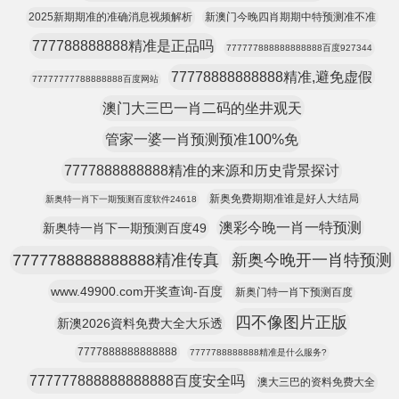
2025新期期准的准确消息视频解析
新澳门今晚四肖期期中特预测准不准
777788888888精准是正品吗
777777888888888888百度927344
77778888888888精准,避免虚假
77777777788888888百度网站
澳门大三巴一肖二码的坐井观天
管家一婆一肖预测预准100%免
7777888888888精准的来源和历史背景探讨
新奥免费期期准谁是好人大结局
新奥特一肖下一期预测百度软件24618
澳彩今晚一肖一特预测
新奥特一肖下一期预测百度49
7777788888888888精准传真
新奥今晚开一肖特预测
www.49900.com开奖查询-百度
新奥门特一肖下预测百度
四不像图片正版
新澳2026資料免费大全大乐透
7777888888888888
7777788888888精准是什么服务?
777777888888888888百度安全吗
澳大三巴的资料免费大全