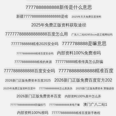
7777888888888新传是什么意思
新疆777788888888888888是啥
2025年天天免费百度资料
2025年免费正版资料获取途径
777777888888888888百度怎么用
广东八二站82953ccm是正规网站吗
7777788888是嘛意思
7777788888精准2025安全吗
内部资料100%免费准吗
777788888888精准百度安全吗
777778888精准传真怎么防骗
777788888888精准的来源
77778888888888精准百度
7777888888888百度安全吗
2026新门正版免费百度官方202
2026新门正版免费资本百度2025
2025年免费正版资料百度中
7777888888888怎么查真伪
2025新门正版免费资本,警惕虚假
2026新门正版免费资本百度
内部资料100%真中怎么弄
澳门广八二站1
7777788888888888防骗技巧
7777888888888来电干嘛
内部资料100%准吗
7777788888888精准百度新手教程