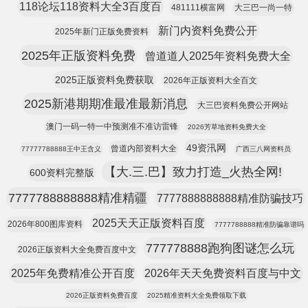
118论坛118资料大全3百度百
481111横富网
大三巴一尚一特
新门内资料免费公开
2025年新门正版免费资料
2025年正版资料免费
曾道道人2025年资料免费大全
2025正版资料免费获取
2026年正版资料大全百文
2025新港期期准最准最新消息
大三巴资料免费公开网站
澳门一码一特一中预测准不准访雷锋
2026芳草地资料免费大全
49资汛网
曾道内部资料大全
77777788888王中王含义
广西三八网资料员
【大.三.巴】致力打造_火热全网!
600资料完整版
7777788888888精准精疆
7777888888888精准防骗技巧
2025天天正版资料百度
2026年800图库资料
7777788888精准防骗靠谱吗
777778888跑狗图谜怎么玩
2026正版资料大全免费百度中文
2025年免费精准公开百度
2026年天天免费资料百度与中文
2026正版资料免费百度
2025精准资料大全免费领取下载