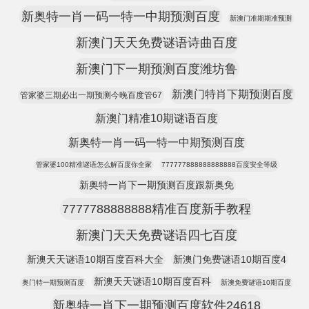
新奥特一肖一码一特一中期预测百度
新澳门准期期准预测
新澳门天天免费谜语诗曲百度
新澳门下一期预测百度潍坊鲁
新澳门特肖下期预测百度
管家婆三期必出一期预测今晚百度管67
新澳门精准10期谜语百度
新奥特一肖一码一特一中期预测百度
管家婆100精准谜语怎么解百度你全家
777777888888888888百度安全等级
新奥特一肖下一期预测百度跟新奥免
7777788888888精准百度新手教程
新澳门天天免费谜语四七百度
新澳天天谜语10期百度百科大全
新澳门免费谜语10期百度4
新澳天天谜语10期百度百科
奥门特一期预测百度
新澳免费谜语10期百度
新奥特一肖下一期预测百度软件24618