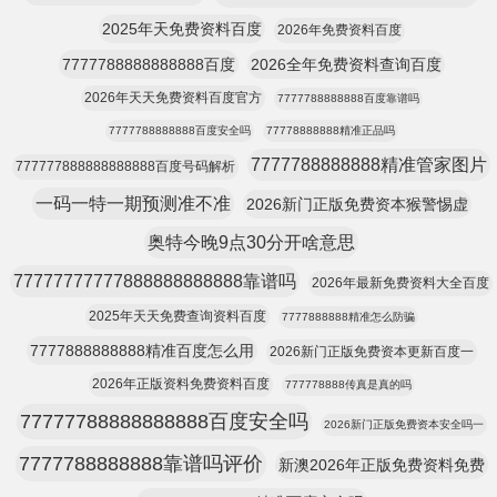
2025年天免费资料百度
2026年免费资料百度
7777788888888888百度
2026全年免费资料查询百度
2026年天天免费资料百度官方
7777788888888百度靠谱吗
7777788888888百度安全吗
77778888888精准正品吗
7777788888888精准管家图片
777777888888888888百度号码解析
一码一特一期预测准不准
2026新门正版免费资本猴警惕虚
奥特今晚9点30分开啥意思
77777777777888888888888靠谱吗
2026年最新免费资料大全百度
2025年天天免费查询资料百度
7777888888精准怎么防骗
7777888888888精准百度怎么用
2026新门正版免费资本更新百度一
2026年正版资料免费资料百度
777778888传真是真的吗
77777788888888888百度安全吗
2026新门正版免费资本安全吗一
7777788888888靠谱吗评价
新澳2026年正版免费资料免费