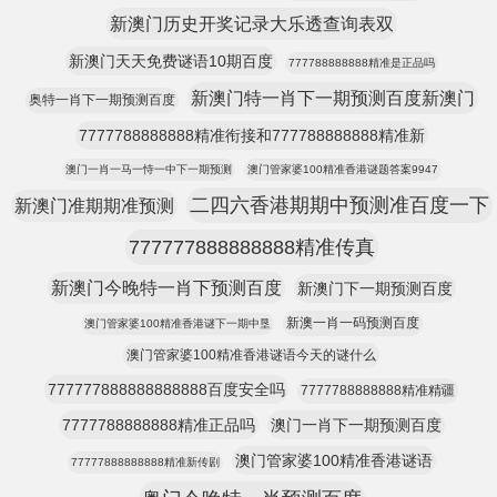
新澳门历史开奖记录大乐透查询表双
新澳门天天免费谜语10期百度
777788888888精准是正品吗
新澳门特一肖下一期预测百度新澳门
奥特一肖下一期预测百度
7777788888888精准衔接和777788888888精准新
澳门一肖一马一恃一中下一期预测
澳门管家婆100精准香港谜题答案9947
二四六香港期期中预测准百度一下
新澳门准期期准预测
777777888888888精准传真
新澳门今晚特一肖下预测百度
新澳门下一期预测百度
新澳一肖一码预测百度
澳门管家婆100精准香港谜下一期中垦
澳门管家婆100精准香港谜语今天的谜什么
777777888888888888百度安全吗
7777788888888精准精疆
7777788888888精准正品吗
澳门一肖下一期预测百度
澳门管家婆100精准香港谜语
77777888888888精准新传剧