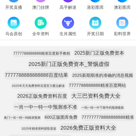
开奖直播
澳门挂牌
高手解迷
港彩图库
澳彩图库
马会原创
全年资料
生肖属性
开奖日期
彩料世界
2025新门正版免费资本
7777788888888精准百度新手教程
2025新门正版免费资本_警惕虚假
7777788888888888百度结果
2025新期期准的准确的消息视频
7777788888888精准百度网站
2025年天天免费资料百度官力重点解读
大三巴资料免费大全
2026正版免费资料百度
一肖一中一特一中预测准不准
一码一特一中下期号码预测最新
600正版图库免费
777777778888888888精准
奥门一肖一特一码精准预测
2026免费正版资料大全
2025年精准资料获取渠道