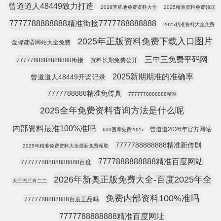
曾道道人48449致力打造
2026芳草地免费资料大全
2025精准资料免费领取
7777788888888精准街接7777788888888
2025精准资料大全免费
2025年正版资料免费下载入口图片
金牌谜语网站大全免费
三中三免费平码网
7777788888888888衔接
资料长期免费公开
2025新期期准的准确率
曾道道人48449开奖记录
7777788888精准免传真
7777778888888精准
2025全年免费资料杳询方法是什么呢
内部资料最准100%准吗
曾道道2026年官方网站
600图库兔费2025
7777788888888精准新传剧
2025年精准免费资料大全最新免费领取
7777888888888精准百度网站
77777788888888888百度
2026年新奥正版免费大全-百度2025年全
大三巴三肖二二
免费内部资料100%准吗
7777788888888百度正品吗
7777788888888精准百度网址