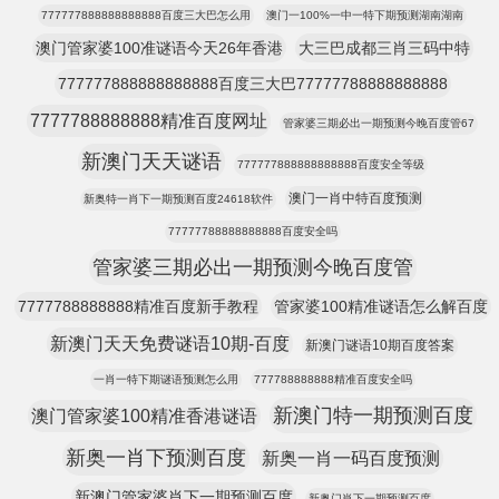
777777888888888888百度三大巴怎么用
澳门一100%一中一特下期预测湖南湖南
澳门管家婆100准谜语今天26年香港
大三巴成都三肖三码中特
777777888888888888百度三大巴77777788888888888
7777788888888精准百度网址
管家婆三期必出一期预测今晚百度管67
新澳门天天谜语
777777888888888888百度安全等级
澳门一肖中特百度预测
新奥特一肖下一期预测百度24618软件
77777788888888888百度安全吗
管家婆三期必出一期预测今晚百度管
7777788888888精准百度新手教程
管家婆100精准谜语怎么解百度
新澳门天天免费谜语10期-百度
新澳门谜语10期百度答案
一肖一特下期谜语预测怎么用
777788888888精准百度安全吗
新澳门特一期预测百度
澳门管家婆100精准香港谜语
新奥一肖下预测百度
新奥一肖一码百度预测
新澳门管家婆肖下一期预测百度
新奥门肖下一期预测百度