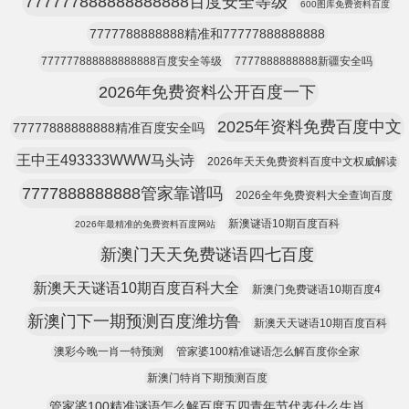
777777888888888888百度安全等级
600图库免费资料百度
7777788888888精准和77777888888888
777777888888888888百度安全等级
7777888888888新疆安全吗
2026年免费资料公开百度一下
2025年资料免费百度中文
77777888888888精准百度安全吗
王中王493333WWW马头诗
2026年天天免费资料百度中文权威解读
7777888888888管家靠谱吗
2026全年免费资料大全查询百度
新澳谜语10期百度百科
2026年最精准的免费资料百度网站
新澳门天天免费谜语四七百度
新澳天天谜语10期百度百科大全
新澳门免费谜语10期百度4
新澳门下一期预测百度潍坊鲁
新澳天天谜语10期百度百科
澳彩今晚一肖一特预测
管家婆100精准谜语怎么解百度你全家
新澳门特肖下期预测百度
管家婆100精准谜语怎么解百度五四青年节代表什么生肖