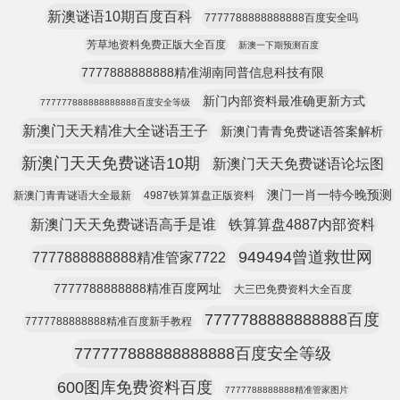
新澳谜语10期百度百科
7777788888888888百度安全吗
芳草地资料免费正版大全百度
新澳一下期预测百度
7777888888888精准湖南同普信息科技有限
新门内部资料最准确更新方式
777777888888888888百度安全等级
新澳门天天精准大全谜语王子
新澳门青青免费谜语答案解析
新澳门天天免费谜语10期
新澳门天天免费谜语论坛图
澳门一肖一特今晚预测
新澳门青青谜语大全最新
4987铁算算盘正版资料
新澳门天天免费谜语高手是谁
铁算算盘4887内部资料
949494曾道救世网
7777888888888精准管家7722
7777788888888精准百度网址
大三巴免费资料大全百度
7777788888888888百度
7777788888888精准百度新手教程
777777888888888888百度安全等级
600图库免费资料百度
7777788888888精准管家图片