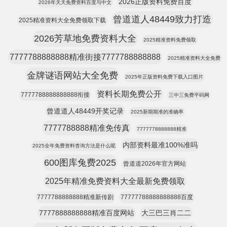
2026正版资料免费百度
2026年天天免费资料百度与中文
曾道道人48449致力打造
2025精准资料大全免费领取下载
2026芳草地免费资料大全
2025精准资料免费领取
7777788888888精准街接7777788888888
2025精准资料大全免费
金牌谜语网站大全免费
2025年正版资料免费下载入口图片
资料长期免费公开
7777788888888888衔接
三中三免费平码网
曾道道人48449开奖记录
2025新期期准的准确率
7777788888精准免传真
7777778888888精准
内部资料最准100%准吗
2025全年免费资料杳询方法是什么呢
600图库兔费2025
曾道道2026年官方网站
2025年精准免费资料大全最新免费领取
7777788888888精准新传剧
77777788888888888百度
7777888888888精准百度网站
大三巴三肖二二