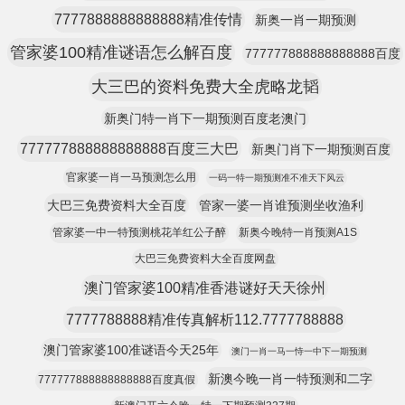
7777888888888888精准传情
新奥一肖一期预测
管家婆100精准谜语怎么解百度
777777888888888888百度
大三巴的资料免费大全虎略龙韬
新奥门特一肖下一期预测百度老澳门
777777888888888888百度三大巴
新奥门肖下一期预测百度
官家婆一肖一马预测怎么用
一码一特一期预测准不准天下风云
大巴三免费资料大全百度
管家一婆一肖谁预测坐收渔利
管家婆一中一特预测桃花羊红公子醉
新奥今晚特一肖预测A1S
大巴三免费资料大全百度网盘
澳门管家婆100精准香港谜好天天徐州
7777788888精准传真解析112.7777788888
澳门管家婆100准谜语今天25年
澳门一肖一马一恃一中下一期预测
新澳今晚一肖一特预测和二字
777777888888888888百度真假