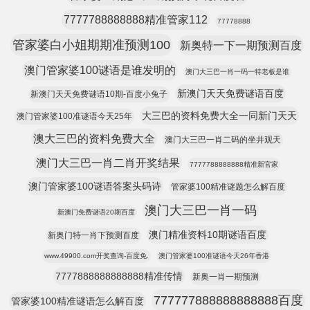
7777788888888精准管家112
77778888
管家婆白小姐期期准预测100
新奥特一下一期预测百度
澳门管家婆100谜语是谁发明的
澳门大三巴一肖一码一特老板是谁
新澳门天天免费谜语百度
新澳门天天免费谜语10期-百度小兔子
大三巴的资料免费大全一同新门天天
澳门管家婆100准谜语今天25年
澳大三巴的资料免费大全
澳门大三巴一肖二码的坐井观天
澳门大三巴一肖二肖开奖结果
7777788888888精准新官家
澳门管家婆100谜语答案头码诗
管家婆100精准谜题怎么解百度
澳门大三巴一肖一码
新澳门免费谜语20期百度
澳门精准资料10期谜语百度
新奥门特一肖下预测百度
www.49900.com开奖查询-百度免.
澳门管家婆100准谜语今天26年香港
7777888888888888精准传情
新奥一肖一期预测
777777888888888888百度
管家婆100精准谜语怎么解百度