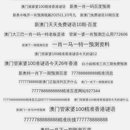
新奥一肖一码百度预测
澳门港家婆100期准香港谜语
新奥今晚开一肖预测视频2O2511,1O号九
新澳门免费谜语10期百度
新澳门天天免费谜语10期-百度
澳门大三巴一肖一码一特老板是谁
管家一婆一肖预测怎么用772606
一肖一马一特一预测资料
新澳下一期预测百度
澳门管家婆100精准香港谜语今天的谜12
澳门管家婆100准谜语今天26年香港
白小姐精准三肖三期免费预测
新奥特一肖下一期预测百度
77788888888精准消息
7777788888新澳门正版排列五开什么
奥门一肖下一期预测百度
7777888888888精准百度网站927344
7777888888888精准是正品吗777788888888精准
澳门管家婆100精准香港谜语今天的谜什么
澳门管家婆100精准香港谜语
新澳门一肖马中特预测
7777788888888精准街接777778888888
奥特一肖下一期预测百度