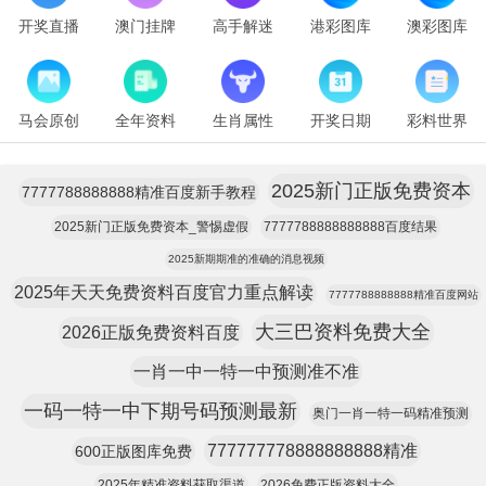
开奖直播
澳门挂牌
高手解迷
港彩图库
澳彩图库
马会原创
全年资料
生肖属性
开奖日期
彩料世界
2025新门正版免费资本
7777788888888精准百度新手教程
2025新门正版免费资本_警惕虚假
7777788888888888百度结果
2025新期期准的准确的消息视频
2025年天天免费资料百度官力重点解读
7777788888888精准百度网站
大三巴资料免费大全
2026正版免费资料百度
一肖一中一特一中预测准不准
一码一特一中下期号码预测最新
奥门一肖一特一码精准预测
777777778888888888精准
600正版图库免费
2025年精准资料获取渠道
2026免费正版资料大全