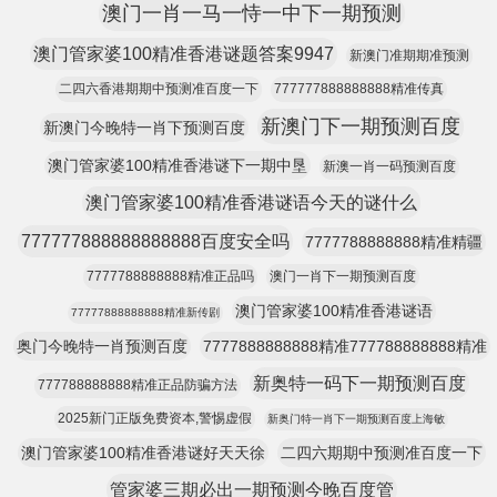
澳门一肖一马一恃一中下一期预测
澳门管家婆100精准香港谜题答案9947
新澳门准期期准预测
二四六香港期期中预测准百度一下
777777888888888精准传真
新澳门下一期预测百度
新澳门今晚特一肖下预测百度
澳门管家婆100精准香港谜下一期中垦
新澳一肖一码预测百度
澳门管家婆100精准香港谜语今天的谜什么
777777888888888888百度安全吗
7777788888888精准精疆
7777788888888精准正品吗
澳门一肖下一期预测百度
澳门管家婆100精准香港谜语
77777888888888精准新传剧
奥门今晚特一肖预测百度
7777888888888精准777788888888精准
新奥特一码下一期预测百度
777788888888精准正品防骗方法
2025新门正版免费资本,警惕虚假
新奥门特一肖下一期预测百度上海敏
澳门管家婆100精准香港谜好天天徐
二四六期期中预测准百度一下
管家婆三期必出一期预测今晚百度管