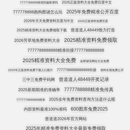
2026正版资料大全免费百度中文
7777788888精准防骗靠谱吗
2025年免费精准公开百度
777778888跑狗图谜怎么玩
2026年天天免费资料百度与中文
2026正版资料免费百度
曾道道人48449致力打造
2025精准资料大全免费领取下载
2025精准资料免费领取
2026芳草地免费资料大全
7777788888888精准街接7777788888888
2025精准资料大全免费
金牌谜语网站大全免费
7777788888888888衔接
2025年正版资料免费下载入口图片
资料长期免费公开
曾道道人48449开奖记录
三中三免费平码网
7777788888精准免传真
2025新期期准的准确率
2025全年免费资料杳询方法是什么呢
7777778888888精准
600图库兔费2025
内部资料最准100%准吗
曾道道2026年官方网站
2025年精准免费资料大全最新免费领取