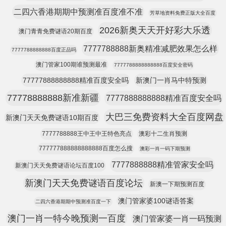
二四六香港期期中预测准百度准不准
芳草地资料免费正版大全百度
2026新奥天天开好彩大乐透
澳门青青免费谜语20期百度
7777788888新奥精准减肥效果怎么样
7777788888888百度正品吗
澳门管家100期谁预测最准
7777788888888888百度安全密码
77777888888888精准百度安全吗
新澳门一肖马中特预测
77778888888新准新疆
7777888888888精准百度安全吗
大巴三免费资料大全百度网盘
新澳门天天免费谜语10期百度
7777788888王中王中王特色亮点
澳彩十二生肖预测
777777888888888888百度怎么搜
澳彩一肖一码下期预测
7777888888精准管家安全吗
新澳门天天免费谜语论坛百度100
新澳门天天免费谜语百度论坛
新澳一下期预测百度
澳门管家婆100谜语答案
二四六香港期期中预测准百度一下
澳门一肖一特今晚预测一百度
澳门管家婆一肖一码预测