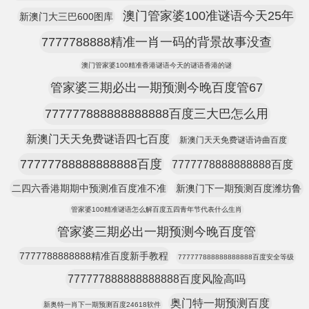
澳门管家婆100准谜语今天25年
新澳门大三巴600图库
7777788888精准一肖一码的背景故事没查
澳门管家婆100精准香港谜语今天的谜语香港的谜
管家婆三期必出一期预测今晚百度管67
777777888888888888百度三大巴怎么用
新澳门天天免费谜语四七百度
新澳门天天免费谜语诗曲百度
77777788888888888百度
7777778888888888百度
二四六香港期期中预测准百度准不准
新澳门下一期预测百度潍坊鲁
管家婆100精准谜语怎么解百度五四青年节代表什么生肖
管家婆三期必出一期预测今晚百度管
7777788888888精准百度新手教程
777777888888888888百度安全等级
777777888888888888百度风险高吗
奥门特一期预测百度
新奥特一肖下一期预测百度24618软件