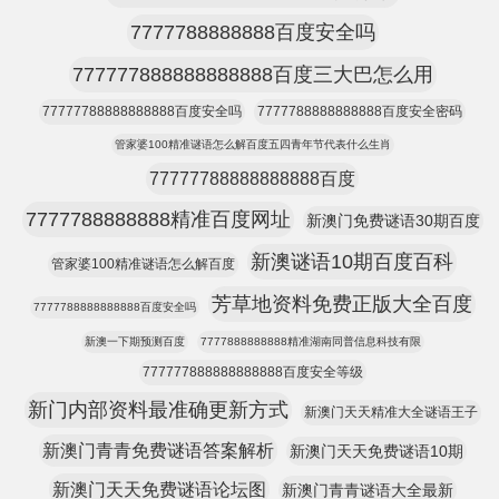
7777788888888百度安全吗
777777888888888888百度三大巴怎么用
77777788888888888百度安全吗
7777788888888888百度安全密码
管家婆100精准谜语怎么解百度五四青年节代表什么生肖
77777788888888888百度
7777788888888精准百度网址
新澳门免费谜语30期百度
新澳谜语10期百度百科
管家婆100精准谜语怎么解百度
芳草地资料免费正版大全百度
7777788888888888百度安全吗
新澳一下期预测百度
7777888888888精准湖南同普信息科技有限
777777888888888888百度安全等级
新门内部资料最准确更新方式
新澳门天天精准大全谜语王子
新澳门青青免费谜语答案解析
新澳门天天免费谜语10期
新澳门天天免费谜语论坛图
新澳门青青谜语大全最新