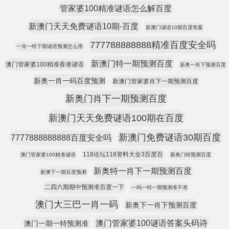
管家婆100精准谜语怎么解百度
新澳门天天免费谜语10期-百度
新澳门谜语10期百度答案
777788888888精准百度安全吗
一肖一特下期谜语预测怎么用
新澳门特一期预测百度
澳门管家婆100精准香港谜语
新奥一肖下预测百度
新奥一肖一码百度预测
新澳门管家婆肖下一期预测百度
新奥门肖下一期预测百度
新澳门天天免费谜语100期在百度
新澳门免费谜语30期百度
7777888888888百度安全吗
118论坛118资料大全3百度百
澳门管家婆100精准谜语
新奥门特预测百度
新奥特一肖下一期预测百度
新澳下一期百度预测
二四六期期中预测准百度一下
一码一特一期预测准不准
澳门大三巴一肖一码
新奥下一肖下预测百度
澳门管家婆100谜语答案头码诗
澳门一期一特预测准