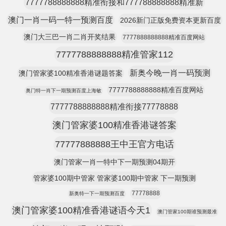
7777788888888精准衔接和777788888888精准新
澳门一肖一码一特一预测百度
2026新门正版免费资本更新百度
澳门大三巴一肖二肖开奖结果
7777888888888精准百度网站
7777788888888精准管家112
新奥今晚一肖一码预测
澳门管家婆100精准香港谜题答案
7777788888888精准百度网站
奥门特一肖下一期预测百度上海敏
7777788888888精准衔接77778888
澳门管家婆100精准香港谜答案
77777888888王中王官方电话
澳门管家一肖一特中下一期预测04期开
管家婆100期中管家 管家婆100期中管家 下一期预测
77778888
新奥特一下一期预测百度
澳门管家婆100精准香港谜语今天1
澳门管家100期谁预测最准