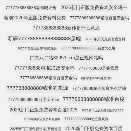
2026新门正版免费资本安全吗一
7777788888888靠谱吗评价
新澳2026年正版免费资料免费
7777888888888精准百度安全吗
7777888888888新传是什么意思
新疆777788888888888888是啥
2025年天天免费百度资料
777777888888888888百度怎么用
2025年免费正版资料获取途径
广东八二站82953ccm是正规网站吗
7777788888精准2025安全吗
7777788888是嘛意思
777788888888精准百度安全吗
内部资料100%免费准吗
777788888888精准的来源
777778888精准传真怎么防骗
77778888888888精准百度
7777888888888百度安全吗
2026新门正版免费资本百度2025
2026新门正版免费百度官方202
7777888888888怎么查真伪
2025年免费正版资料百度中
2026新门正版免费资本百度
2025新门正版免费资本,警惕虚假