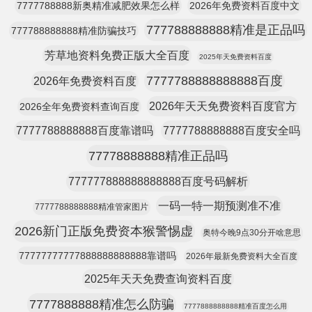
7777788888新奥精准减肥效果怎么样
2026年免费资料百度中文
777788888888精准是正品吗
777788888888精准防骗技巧
芳草地资料免费正版大全百度
2025年天免费资料百度
7777788888888888百度
2026年免费资料百度
2026年天天免费资料百度官方
2026全年免费资料查询百度
7777788888888百度靠谱吗
7777788888888百度安全吗
77778888888精准正品吗
777777888888888888百度号码解析
一码一特一期预测准不准
7777788888888精准管家图片
2026新门正版免费资本猴警惕虚
奥特今晚9点30分开啥意思
77777777777888888888888靠谱吗
2026年最新免费资料大全百度
2025年天天免费查询资料百度
7777888888精准怎么防骗
7777888888888精准百度怎么用