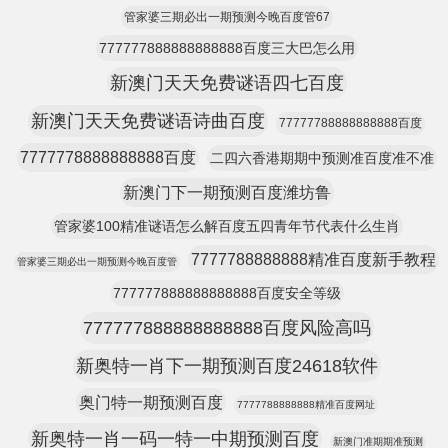
管家婆三期必出一期预测今晚百度管67
777777888888888888百度三大巴怎么用
新澳门天天免费谜语四七百度
新澳门天天免费谜语诗曲百度
77777788888888888百度
7777778888888888百度
二四六香港期期中预测准百度准不准
新澳门下一期预测百度潍坊鲁
管家婆100精准谜语怎么解百度五四青年节代表什么生肖
7777788888888精准百度新手教程
管家婆三期必出一期预测今晚百度管
777777888888888888百度安全等级
777777888888888888百度风险高吗
新奥特一肖下一期预测百度24618软件
奥门特一期预测百度
7777788888888精准百度网址
新奥特一肖一码一特一中期预测百度
新澳门准期期准预测