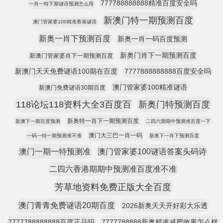
777788888888精准百度安全吗
一肖一特下期谜语预测怎么用
新澳门特一期预测百度
澳门管家婆100精准香港谜语
新奥一肖下预测百度
新奥一肖一码百度预测
新奥门肖下一期预测百度
新澳门管家婆肖下一期预测百度
新澳门天天免费谜语100期在百度
7777888888888百度安全吗
澳门管家婆100精准谜语
新澳门免费谜语30期百度
118论坛118资料大全3百度百
新奥门特预测百度
新奥特一肖下一期预测百度
新澳下一期百度预测
二四六期期中预测准百度一下
澳门大三巴一肖一码
一码一特一期预测准不准
新奥下一肖下预测百度
澳门一期一特预测准
澳门管家婆100谜语答案头码诗
二四六香港期期中预测准百度准不准
芳草地资料免费正版大全百度
澳门青青免费谜语20期百度
2026新奥天天开好彩大乐透
7777788888888百度正品吗
7777788888新奥精准减肥效果怎么样