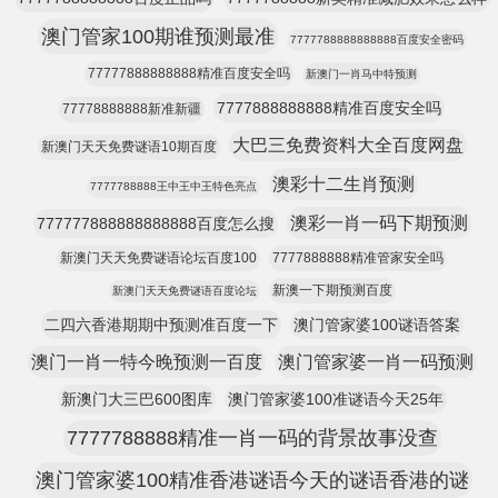
澳门管家100期谁预测最准
7777788888888888百度安全密码
77777888888888精准百度安全吗
新澳门一肖马中特预测
7777888888888精准百度安全吗
77778888888新准新疆
大巴三免费资料大全百度网盘
新澳门天天免费谜语10期百度
澳彩十二生肖预测
7777788888王中王中王特色亮点
澳彩一肖一码下期预测
777777888888888888百度怎么搜
新澳门天天免费谜语论坛百度100
7777888888精准管家安全吗
新澳一下期预测百度
新澳门天天免费谜语百度论坛
二四六香港期期中预测准百度一下
澳门管家婆100谜语答案
澳门一肖一特今晚预测一百度
澳门管家婆一肖一码预测
新澳门大三巴600图库
澳门管家婆100准谜语今天25年
7777788888精准一肖一码的背景故事没查
澳门管家婆100精准香港谜语今天的谜语香港的谜