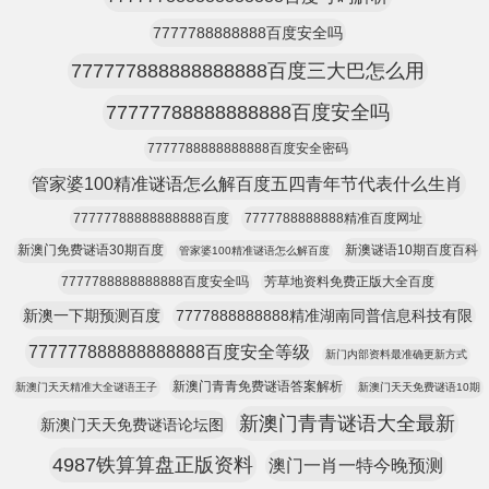
7777788888888百度安全吗
777777888888888888百度三大巴怎么用
77777788888888888百度安全吗
7777788888888888百度安全密码
管家婆100精准谜语怎么解百度五四青年节代表什么生肖
77777788888888888百度
7777788888888精准百度网址
新澳门免费谜语30期百度
新澳谜语10期百度百科
管家婆100精准谜语怎么解百度
7777788888888888百度安全吗
芳草地资料免费正版大全百度
新澳一下期预测百度
7777888888888精准湖南同普信息科技有限
777777888888888888百度安全等级
新门内部资料最准确更新方式
新澳门青青免费谜语答案解析
新澳门天天精准大全谜语王子
新澳门天天免费谜语10期
新澳门青青谜语大全最新
新澳门天天免费谜语论坛图
4987铁算算盘正版资料
澳门一肖一特今晚预测