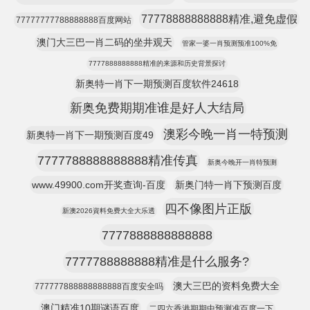
77778888888888精准,避免虚假
77777777788888888百度网站
澳门大三巴一肖二码的坐井观天
管家一婆一肖预测预准100%免
7777888888888精准的来源和历史背景探讨
新奥特一肖下一期预测百度软件24618
新奥免费期期准谁是好人大结局
澳彩今晚一肖一特预测
新奥特一肖下一期预测百度49
7777788888888888精准传真
新奥今晚开一肖特预测
www.49900.com开奖查询-百度
新奥门特一肖下预测百度
四不像图片正版
新澳2026資料免费大全大乐透
7777888888888888
7777788888888精准是什么服务?
澳大三巴的资料免费大全
777777888888888888百度安全吗
澳门精准10期谜语百度
二四六香港期期中预测准百度一下