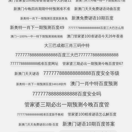
澳门管家婆100精准香港谜语今天的谜12
新澳门开六今晚一特一下期预测327期
新澳门今晚四肖期期中特预测准不准
新澳门天天免费谜语诗曲百度
新澳免费谜语10期百度
新奥特一肖下一期预测百度跟新奥免
新奥特一肖下一期预测百度49
777777888888888888百度三大巴怎么用
澳门管家婆100准谜语今天26年香港
澳门一100%一中一特下期预测湖南湖南
大三巴成都三肖三码中特
777777888888888888百度三大巴77777788888888888
7777788888888精准百度网址
管家婆三期必出一期预测今晚百度管67
777777888888888888百度安全等级
新澳门天天谜语
澳门一肖中特百度预测
新奥特一肖下一期预测百度24618软件
77777788888888888百度安全吗
管家婆三期必出一期预测今晚百度管
管家婆100精准谜语怎么解百度
7777788888888精准百度新手教程
新澳门谜语10期百度答案
新澳门天天免费谜语10期-百度