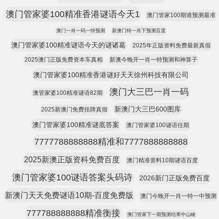
澳门管家婆100精准香港谜语今天1
澳门管家100期谁预测最准
澳门一肖一码一恃预测
新澳门特一肖下预测百度
澳门管家婆100精准谜语今天的谜诸葛
2025年正版资料免费最新真假
2025澳门正版免费资本车真相
新澳今晚开一肖一特预测和神算子
澳门管家婆100精准香港谜好天天徐州科技有限公司
澳门大三巴一肖一码
澳管家婆100精准谜语82期
新澳门大三巴600图库
2025新澳门免费挂牌真假
澳门管家婆100精准谜底答案
澳门管家婆100谜语往期
7777788888888精准和7777888888888
2025新澳正版资科免费百度
澳门精准资料10期谜语百度
澳门管家婆100谜语答案头码诗
2026新门正版免费百度
新澳门天天免费谜语10期-百度免费版
澳门今晚开一肖一特一中预测
777788888888精准衡接
澳门管家下一期预测结果中山峻