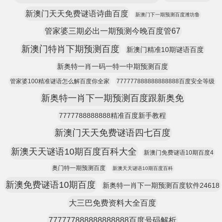
新澳门天天免费谜语诗曲百度
新澳门下一期预测百度潍坊鲁
管家婆三期必出一期预测今晚百度管67
新澳门特肖下期预测百度
新澳门精准10期谜语百度
新奥特一肖一码一特一中期预测百度
管家婆100精准谜语怎么解百度你全家
777777888888888888百度安全等级
新奥特一肖下一期预测百度跟新奥免
7777788888888精准百度新手教程
新澳门天天免费谜语四七百度
新澳天天谜语10期百度百科大全
新澳门免费谜语10期百度4
奥门特一期预测百度
新澳天天谜语10期百度百科
新澳免费谜语10期百度
新奥特一肖下一期预测百度软件24618
大三巴免费资料大全百度
777777888888888888百度号码解析