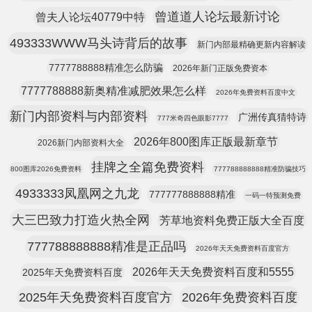
曾道道人论坛最新讨论
曾夫人论坛40779中特
493333WWW马头诗背后的故事
新门内部最精确更新内容解读
7777788888精准怎么防骗
2026年新门正版免费资本
7777788888新奥精准减肥效果怎么样
2026年免费资料百度中文
新门内部资料与内部资料
广洲传真猜特诗
777米奇四色眼影7777
2026年800图库正版最新章节
2026新门内部资料大全
挂牌之全篇免费资料
800图库2026免费资料
777788888888精准防骗技巧
4933333凤凰网之九龙
777777888888精准
一码一特预测免费
大三巴致力打造火热全网
芳草地资料免费正版大全百度
777788888888精准是正品吗
2026年天天免费资料百度官方
2026年天天免费资料百度和5555
2025年天免费资料百度
2025年天免费资料百度官方
2026年免费资料百度