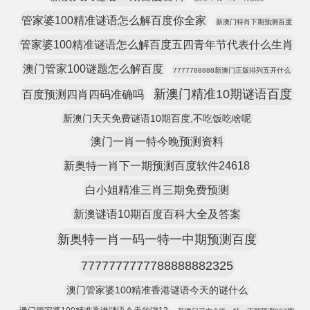
管家婆100精准谜语怎么解百度你全家
新澳门特肖下期预测百度
管家婆100精准谜语怎么解百度五四青年节代表什么生肖
澳门管家100谜题怎么解百度
7777788888新澳门正版排列五开什么
新澳门精准10期谜语百度
百度预测四肖四码准确吗
新澳门天天免费谜语10期百度,不吃饭吃啥呢
澳门一肖一特今晚预测资料
新奥特一肖下一期预测百度软件24618
白小姐精准三肖三期免费预测
新澳谜语10期百度百科大全及答案
新奥特一肖一码一特一中期预测百度
7777777777788888882325
澳门管家婆100精准香港谜语今天的谜什么