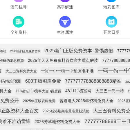
澳门挂牌
高手解迷
港彩图库
全年资料
生肖属性
开奖日期
2025新门正版免费资本_警惕虚假
7777
手教程
2025新门正版免费资本
2025年天天免费资料百度官力重点解读
777778888
的准确的消息视频
一码一特一中
度
一肖一中一特一中预测准不准
大三巴资料免费大全
600正版图库免费
777777778888888888精准
一码精准预测
2
资料大全
481111横富网
大三巴一尚一特
118论坛118资料大全3百度百
料免费公开
曾道道人2025年资料免费大全
2025年正版资料免费
2025
6年正版资料大全百文
大三巴资料免费
2025新港期期准最准最新消息
77777788888王
测准不准访雷锋
2026芳草地资料免费大全