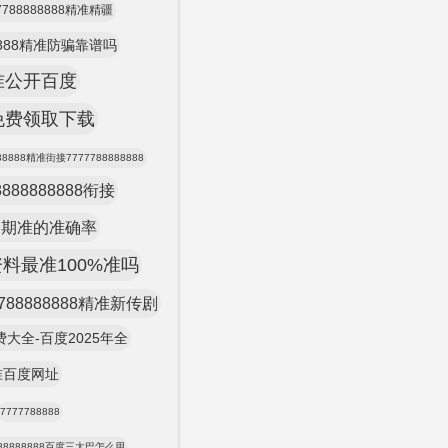
7788888888精准精疆
88888精准防骗靠谱吗
准公开百度
免费领取下载
88888精准街接7777788888888
8888888888衔接
新期期准的准确率
料最准100%准吗
7788888888精准新传剧
费大全-百度2025年全
精准百度网址
7777788888
8888888888百度三大巴怎么用