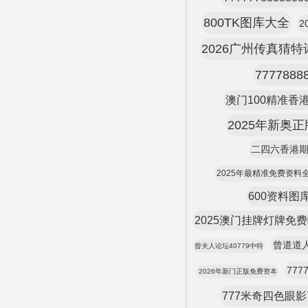
800TK图库大全
2
2026广州传真猜特
77778
澳门100精准香
2025年新奥
二四六香港期
2025年最精准免费资料
600资料图
2025澳门挂牌灯牌免
曾道道
曾夫人论坛40779中特
77
2026年新门正版免费资本
777米奇四色眼影7