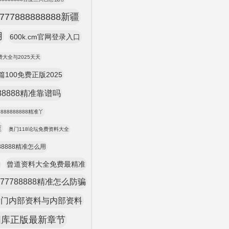
7777888888888新疆
用
600k.cm官网登录入口
大全与2025天天
100免费正版2025
888888精准靠谱吗
7888888888精准丫
准
奥门118论坛免费资料大全
888888精准怎么用
曾道资料大全免费最精准
777788888精准怎么防骗
新门内部资料与内部资料
0图库正版最新章节