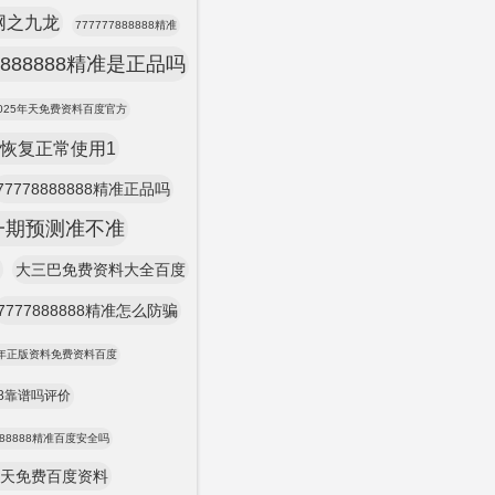
凰网之九龙
777777888888精准
88888888精准是正品吗
025年天免费资料百度官方
库恢复正常使用1
77778888888精准正品吗
一期预测准不准
大三巴免费资料大全百度
7777888888精准怎么防骗
6年正版资料免费资料百度
888靠谱吗评价
8888888精准百度安全吗
年天天免费百度资料