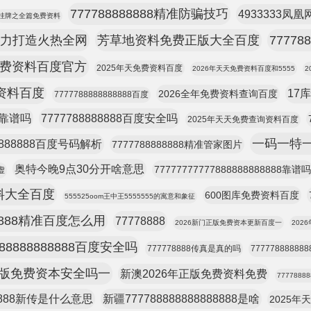
777788888888精准防骗技巧
4933333凤
挂牌之全篇免费资料
力打造火热全网
芳草地资料免费正版大全百度
7777
免费资料百度官方
2025年天免费资料百度
2026年天天免费资料百度和5555
2
费资料百度
17
2026全年免费资料查询百度
7777788888888888百度
百度靠谱吗
7777788888888百度安全吗
2025年天天免费查询资料百度
一码一特
88888888百度号码解析
7777788888888精准管家图片
奥特今晚9点30分开啥意思
77777777777888888888888靠谱吗
虚
料大全百度
600图库免费资料百度
555525oom王中王5555555的寓意和象征
88888精准百度怎么用
77778888
2026新门正版免费资本更新百度一
202
788888888888百度安全吗
777778888传真是真的吗
7777788888
正版免费资本安全吗一
新澳2026年正版免费资料免费
777788
88888新传是什么意思
新疆777788888888888888是啥
2025