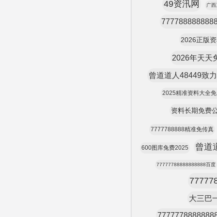
49资汛网
广西
7777888888
2026正版
2026年天
曾道道人48449致
2025精准资料大全
资料长期免费
7777788888精准免传真
曾道
600图库兔费2025
77777788888888888百度
7777
大三巴
77777788888