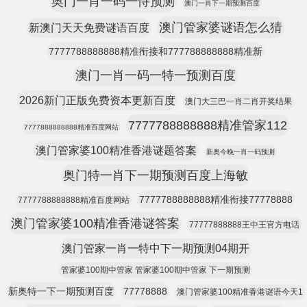
奥门一肖一码一恃预测
澳门一肖下一期预测百度
澳门管家婆谜语怎么猜
新澳门天天免费谜语百度
7777788888888精准衔接和777788888888精准新
澳门一肖一码一特一预测百度
2026新门正版免费资本更新百度
澳门大三巴一肖二肖开奖结果
7777788888888精准管家112
7777888888888精准百度网站
澳门管家婆100精准香港谜题答案
新奥今晚一肖一码预测
奥门特一肖下一期预测百度上海敏
7777788888888精准衔接77778888
7777788888888精准百度网站
澳门管家婆100精准香港谜答案
77777888888王中王官方电话
澳门管家一肖一特中下一期预测04期开
管家婆100期中管家 管家婆100期中管家 下一期预测
新奥特一下一期预测百度
77778888
澳门管家婆100精准香港谜语今天1