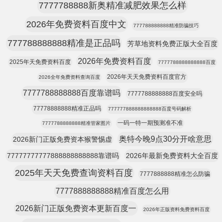
7777788888新奥精准减肥效果怎么样
2026年免费资料百度中文
777788888888精准防骗技巧
777788888888精准是正品吗
芳草地资料免费正版大全百度
2026年免费资料百度
2025年天免费资料百度
7777788888888888百度
2026年天天免费资料百度官方
2026全年免费资料查询百度
7777788888888百度靠谱吗
7777788888888百度安全吗
77778888888精准正品吗
777777888888888888百度号码解析
一码一特一期预测准不准
7777788888888精准管家图片
奥特今晚9点30分开啥意思
2026新门正版免费资本猴警惕虚
77777777777888888888888靠谱吗
2026年最新免费资料大全百度
2025年天天免费查询资料百度
7777888888精准怎么防骗
7777888888888精准百度怎么用
2026新门正版免费资本更新百度一
2026年正版资料免费资料百度