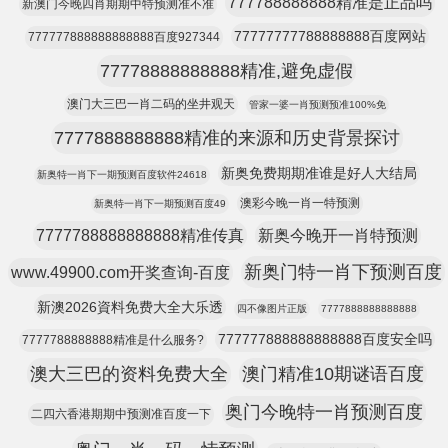
777788888888精准是正品吗
新澳门今晚四肖期期中特预测准不准
77777777788888888百度网站
777777888888888888百度927344
77778888888888精准,避免虚假
澳门大三巴一肖二码的坐井观天
管家一婆一肖预测预准100%免
7777888888888精准的来源和历史背景探讨
新奥免费期期准谁是好人大结局
新奥特一肖下一期预测百度软件24618
澳彩今晚一肖一特预测
新奥特一肖下一期预测百度49
7777788888888888精准传真
新奥今晚开一肖特预测
新奥门特一肖下预测百度
www.49900.com开奖查询-百度
新澳2026資料免费大全大乐透
四不像图片正版
7777888888888888
777777888888888888百度安全吗
7777788888888精准是什么服务?
澳大三巴的资料免费大全
澳门精准10期谜语百度
奥门今晚特一肖预测百度
二四六香港期期中预测准百度一下