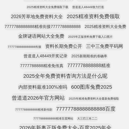
2025精准资料大全免费领取下载
曾道道人48449致力打造
2025精准资料免费领取
2026芳草地免费资料大全
7777788888888精准街接7777788888888
2025精准资料大全免费
金牌谜语网站大全免费
2025年正版资料免费下载入口图片
资料长期免费公开
三中三免费平码网
7777788888888888衔接
曾道道人48449开奖记录
2025新期期准的准确率
7777778888888精准
7777788888精准免传真
2025全年免费资料杳询方法是什么呢
600图库兔费2025
内部资料最准100%准吗
曾道道2026年官方网站
2025年精准免费资料大全最新免费领取
77777788888888888百度
7777788888888精准新传剧
7777888888888精准百度网站
大三巴三肖二二
2026年新奥正版免费大全-百度2025年全