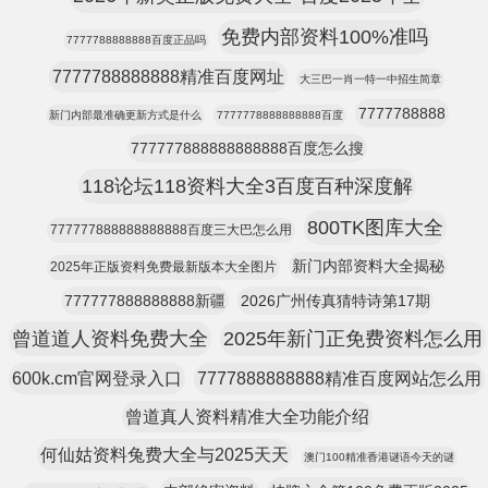
免费内部资料100%准吗
7777788888888百度正品吗
7777788888888精准百度网址
大三巴一肖一特一中招生简章
7777788888
新门内部最准确更新方式是什么
7777778888888888百度
777777888888888888百度怎么搜
118论坛118资料大全3百度百种深度解
800TK图库大全
777777888888888888百度三大巴怎么用
新门内部资料大全揭秘
2025年正版资料免费最新版本大全图片
777777888888888新疆
2026广州传真猜特诗第17期
曾道道人资料免费大全
2025年新门正免费资料怎么用
600k.cm官网登录入口
7777888888888精准百度网站怎么用
曾道真人资料精准大全功能介绍
何仙姑资料兔费大全与2025天天
澳门100精准香港谜语今天的谜