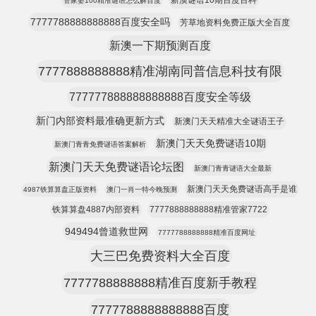
新澳谜语10期百度百科
管家婆100精准谜语怎么解百度
7777788888888888百度安全吗
芳草地资料免费正版大全百度
新澳一下期预测百度
7777888888888精准湖南同普信息科技有限
777777888888888888百度安全等级
新门内部资料最准确更新方式
新澳门天天精准大全谜语王子
新澳门天天免费谜语10期
新澳门青青免费谜语答案解析
新澳门天天免费谜语论坛图
新澳门青青谜语大全最新
新澳门天天免费谜语高手是谁
4987铁算算盘正版资料
澳门一肖一特今晚预测
铁算算盘4887内部资料
7777888888888精准管家7722
949494曾道救世网
7777788888888精准百度网址
大三巴免费资料大全百度
7777788888888精准百度新手教程
7777788888888888百度