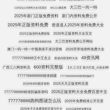
大三巴一尚一特
118论坛118资料大全3百度百
481111横富网
2025年新门正版免费资料
新门内资料免费公开
2025年正版资料免费
曾道道人2025年资料免费大全
2026年正版资料大全百文
2025正版资料免费获取
大三巴资料免费公开网站
2025新港期期准最准最新消息
澳门一码一特一中预测准不准访雷锋
2026芳草地资料免费大全
49资汛网
77777788888王中王含义
曾道内部资料大全
600资料完整版
广西三八网资料员
【大.三.巴】致力打造_火热全网!
7777788888888精准精疆
7777888888888精准防骗技巧
2025天天正版资料百度
2026年800图库资料
2026正版资料大全免费百度中文
7777788888精准防骗靠谱吗
777778888跑狗图谜怎么玩
2025年免费精准公开百度
2026年天天免费资料百度与中文
2026正版资料免费百度