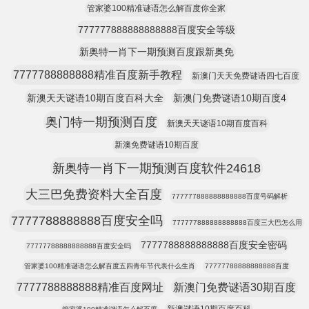
管家婆100精准谜语怎么解百度你全家
777777888888888888百度安全等级
新奥特一肖下一期预测百度跟新奥免
7777788888888精准百度新手教程
新澳门天天免费谜语四七百度
新澳天天谜语10期百度百科大全
新澳门免费谜语10期百度4
奥门特一期预测百度
新澳天天谜语10期百度百科
新澳免费谜语10期百度
新奥特一肖下一期预测百度软件24618
大三巴免费资料大全百度
777777888888888888百度号码解析
7777788888888百度安全吗
777777888888888888百度三大巴怎么用
7777788888888888百度安全密码
77777788888888888百度安全吗
管家婆100精准谜语怎么解百度五四青年节代表什么生肖
77777788888888888百度
7777788888888精准百度网址
新澳门免费谜语30期百度