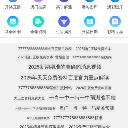
开奖直播
澳门挂牌
高手解迷
港彩图库
澳彩图库
马会原创
全年资料
生肖属性
开奖日期
彩料世界
7777788888888精准百度新手教程
2025新门正版免费资本
2025新门正版免费资本_警惕虚假
7777788888888888百度结果
2025新期期准的准确的消息视频
2025年天天免费资料百度官力重点解读
7777788888888精准百度网站
2026正版免费资料百度
一肖一中一特一中预测准不准
大三巴资料免费大全
奥门一肖一特一码精准预测
一码一特一中下期号码预测最新
777777778888888888精准
600正版图库免费
2025年精准资料获取渠道
2026免费正版资料大全