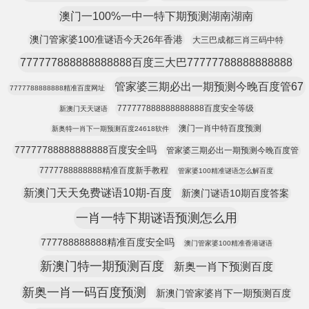
澳门一100%一中一特下期预测湖南湖南
澳门管家婆100准谜语今天26年香港
大三巴成都三肖三码中特
777777888888888888百度三大巴77777788888888888
管家婆三期必出一期预测今晚百度管67
7777788888888精准百度网址
777777888888888888百度安全等级
新澳门天天谜语
澳门一肖中特百度预测
新奥特一肖下一期预测百度24618软件
77777788888888888百度安全吗
管家婆三期必出一期预测今晚百度管
7777788888888精准百度新手教程
管家婆100精准谜语怎么解百度
新澳门天天免费谜语10期-百度
新澳门谜语10期百度答案
一肖一特下期谜语预测怎么用
777788888888精准百度安全吗
澳门管家婆100精准香港谜语
新澳门特一期预测百度
新奥一肖下预测百度
新奥一肖一码百度预测
新澳门管家婆肖下一期预测百度