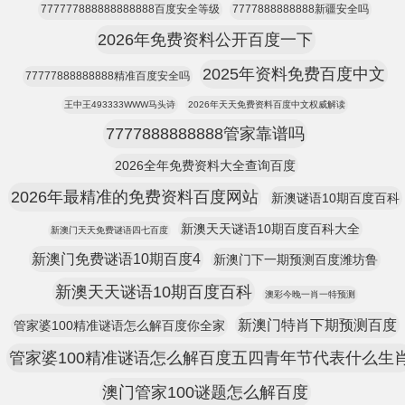
777777888888888888百度安全等级
7777888888888新疆安全吗
2026年免费资料公开百度一下
2025年资料免费百度中文
77777888888888精准百度安全吗
王中王493333WWW马头诗
2026年天天免费资料百度中文权威解读
7777888888888管家靠谱吗
2026全年免费资料大全查询百度
2026年最精准的免费资料百度网站
新澳谜语10期百度百科
新澳天天谜语10期百度百科大全
新澳门天天免费谜语四七百度
新澳门免费谜语10期百度4
新澳门下一期预测百度潍坊鲁
新澳天天谜语10期百度百科
澳彩今晚一肖一特预测
新澳门特肖下期预测百度
管家婆100精准谜语怎么解百度你全家
管家婆100精准谜语怎么解百度五四青年节代表什么生
澳门管家100谜题怎么解百度