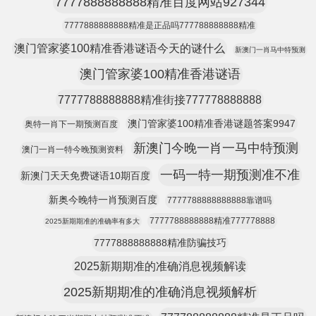
7777888888888精准百度网站927344
7777888888888精准是正品吗777788888888精准
澳门管家婆100精准香港谜语今天的谜什么
新澳门一肖马中特预测
澳门管家婆100精准香港谜语
7777788888888精准街接777778888888
澳门管家婆100精准香港谜题答案9947
奥特一肖下一期预测百度
新澳门今晚一肖一马中特预测
澳门一肖一特今晚预测资料
一码一特一期预测准不准
新澳门天天免费谜语10期百度
新奥今晚特一肖预测百度
7777788888888888靠谱吗
7777788888888精准777778888
2025新期期准的准确率有多大
7777888888888精准防骗技巧
2025新期期准的准确消息视频解读
2025新期期准的准确消息视频解析