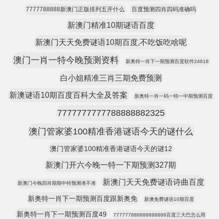
7777788888新澳门正版排列五开什么
百度预测四肖四码准确吗
新澳门精准10期谜语百度
新澳门天天免费谜语10期百度,不吃饭吃啥呢
澳门一肖一特今晚预测资料
新奥特一肖下一期预测百度软件24618
白小姐精准三肖三期免费预测
新澳谜语10期百度百科大全及答案
新奥特一肖一码一特一中期预测百度
7777777777788888882325
澳门管家婆100精准香港谜语今天的谜什么
澳门管家婆100精准香港谜语今天的谜12
新澳门开六今晚一特一下期预测327期
新澳门天天免费谜语诗曲百度
新澳门今晚四肖期期中特预测准不准
新奥特一肖下一期预测百度跟新奥免
新澳免费谜语10期百度
新奥特一肖下一期预测百度49
777777888888888888百度三大巴怎么用