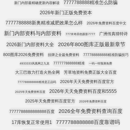
7777788888精准怎么防骗
新门内部最精确更新内容解读
2026年新门正版免费资本
7777788888新奥精准减肥效果怎么样
2026年免费资料百度中文
新门内部资料与内部资料
广洲传真猜特诗
777米奇四色眼影7777
2026年800图库正版最新章节
2026新门内部资料大全
800图库2026免费资料
挂牌之全篇免费资料
777788888888精准防骗技巧
777777888888精准
4933333凤凰网之九龙
一码一特预测免费
大三巴致力打造火热全网
芳草地资料免费正版大全百度
2026年天天免费资料百度官方
777788888888精准是正品吗
2026年天天免费资料百度和5555
2025年天免费资料百度
2025年天免费资料百度官方
2026年免费资料百度
2026全年免费资料查询百度
7777788888888888百度
7777788888888百度靠谱吗
17库恢复正常使用1