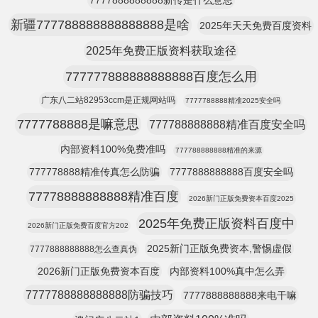
7777888888888新传是什么意思
新疆777788888888888888是啥
2025年天天免费百度资料
2025年免费正版资料获取途径
777777888888888888百度怎么用
广东八二站82953ccm是正规网站吗
7777788888精准2025安全吗
7777788888是嘛意思
777788888888精准百度安全吗
内部资料100%免费准吗
777788888888精准的来源
777778888精准传真怎么防骗
7777888888888百度安全吗
77778888888888精准百度
2026新门正版免费资本百度2025
2025年免费正版资料百度中
2026新门正版免费百度官方202
2025新门正版免费资本,警惕虚假
7777888888888怎么查真伪
2026新门正版免费资本百度
内部资料100%真中怎么弄
7777788888888888防骗技巧
7777888888888来电干嘛