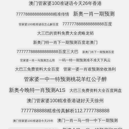
澳门管家婆100准谜语今天26年香港
新奥一肖一期预测
7777888888888888精准传情
777777888888888888百度
管家婆100精准谜语怎么解百度
大三巴的资料免费大全虎略龙韬
新奥门特一肖下一期预测百度老澳门
777777888888888888百度三大巴
新奥门肖下一期预测百度
一码一特一期预测准不准天下风云
官家婆一肖一马预测怎么用
大巴三免费资料大全百度
管家一婆一肖谁预测坐收渔利
管家婆一中一特预测桃花羊红公子醉
新奥今晚特一肖预测A1S
大巴三免费资料大全百度网盘
澳门管家婆100精准香港谜好天天徐州
7777788888精准传真解析112.7777788888
澳门一肖一马一恃一中下一期预测
澳门管家婆100准谜语今天25年