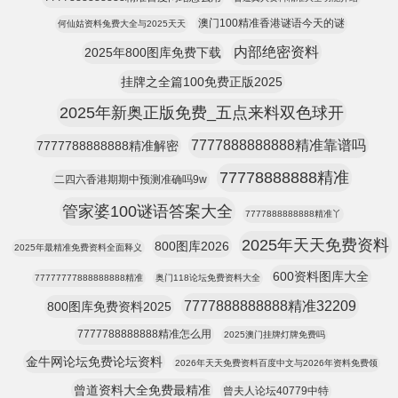
澳门100精准香港谜语今天的谜
何仙姑资料兔费大全与2025天天
内部绝密资料
2025年800图库免费下载
挂牌之全篇100免费正版2025
2025年新奥正版免费_五点来料双色球开
7777888888888精准靠谱吗
7777788888888精准解密
77778888888精准
二四六香港期期中预测准确吗9w
管家婆100谜语答案大全
7777888888888精准丫
2025年天天免费资料
800图库2026
2025年最精准免费资料全面释义
600资料图库大全
77777777888888888精准
奥门118论坛免费资料大全
7777888888888精准32209
800图库免费资料2025
7777788888888精准怎么用
2025澳门挂牌灯牌免费吗
金牛网论坛免费论坛资料
2026年天天免费资料百度中文与2026年资料免费领
曾道资料大全免费最精准
曾夫人论坛40779中特