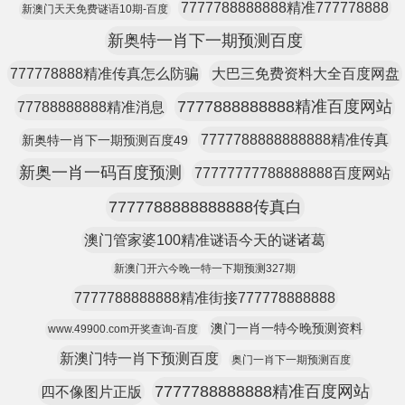
7777788888888精准777778888
新澳门天天免费谜语10期-百度
新奥特一肖下一期预测百度
777778888精准传真怎么防骗
大巴三免费资料大全百度网盘
7777888888888精准百度网站
77788888888精准消息
7777788888888888精准传真
新奥特一肖下一期预测百度49
新奥一肖一码百度预测
77777777788888888百度网站
7777788888888888传真白
澳门管家婆100精准谜语今天的谜诸葛
新澳门开六今晚一特一下期预测327期
7777788888888精准街接777778888888
澳门一肖一特今晚预测资料
www.49900.com开奖查询-百度
新澳门特一肖下预测百度
奥门一肖下一期预测百度
7777788888888精准百度网站
四不像图片正版