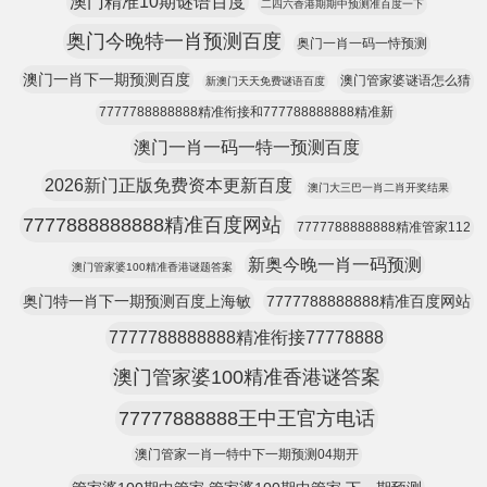
澳门精准10期谜语百度
二四六香港期期中预测准百度一下
奥门今晚特一肖预测百度
奥门一肖一码一恃预测
澳门一肖下一期预测百度
澳门管家婆谜语怎么猜
新澳门天天免费谜语百度
7777788888888精准衔接和777788888888精准新
澳门一肖一码一特一预测百度
2026新门正版免费资本更新百度
澳门大三巴一肖二肖开奖结果
7777888888888精准百度网站
7777788888888精准管家112
新奥今晚一肖一码预测
澳门管家婆100精准香港谜题答案
奥门特一肖下一期预测百度上海敏
7777788888888精准百度网站
7777788888888精准衔接77778888
澳门管家婆100精准香港谜答案
77777888888王中王官方电话
澳门管家一肖一特中下一期预测04期开