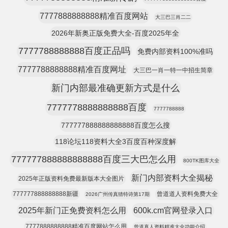
7777888888888精准百度网站
大三巴三肖二二
2026年新奥正版免费大全-百度2025年全
7777788888888百度正品吗
免费内部资料100%准吗
7777788888888精准百度网址
大三巴一肖一特一中招生简章
新门内部最准确更新方式是什么
7777778888888888百度
7777788888
777777888888888888百度怎么搜
118论坛118资料大全3百度百种深度解
777777888888888888百度三大巴怎么用
800TK图库大全
新门内部资料大全揭秘
2025年正版资料免费最新版本大全图片
777777888888888新疆
曾道道人资料免费大全
2026广州传真猜特诗第17期
2025年新门正免费资料怎么用
600k.cm官网登录入口
7777888888888精准百度网站怎么用
曾道真人资料精准大全功能介绍