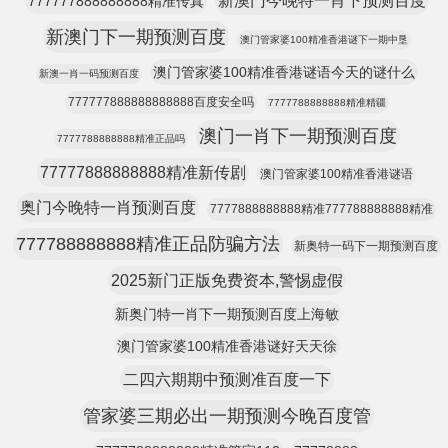
新澳门今晚特一肖下预测百度
777777888888888精准传真
新澳门下一期预测百度
澳门管家婆100精准香港谜下一期中垦
澳门管家婆100精准香港谜语今天的谜什么
新澳一肖一码预测百度
777777888888888888百度安全吗
7777788888888精准精疆
澳门一肖下一期预测百度
7777788888888精准正品吗
77777888888888精准新传剧
澳门管家婆100精准香港谜语
奥门今晚特一肖预测百度
7777888888888精准777788888888精准
777788888888精准正品防骗方法
新奥特一码下一期预测百度
2025新门正版免费资本,警惕虚假
新奥门特一肖下一期预测百度上海敏
澳门管家婆100精准香港谜好天天徐
二四六期期中预测准百度一下
管家婆三期必出一期预测今晚百度管