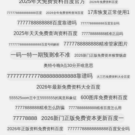
2025年天免费资料百度官方
2026年免费资料百度
17库恢复正常使用1
7777788888888888百度
2026全年免费资料查询百度
7777788888888百度靠谱吗
7777788888888百度安全吗
2025年天天免费查询资料百度
77778888888精准正品吗
7777788888888精准管家图片
777777888888888888百度号码解析
一码一特一期预测准不准
2026新门正版免费资本猴警惕虚
奥特今晚9点30分开啥意思
77777777777888888888888靠谱吗
大三巴免费资料大全百度
2026年最新免费资料大全百度
600图库免费资料百度
555525oom王中王5555555的寓意和象征
7777888888精准怎么防骗
7777888888888精准百度怎么用
77778888
2026新门正版免费资本更新百度一
2026年正版资料免费资料百度
77777788888888888百度安全吗