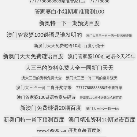
7777788888888精准管家112
77778888
管家婆白小姐期期准预测100
新奥特一下一期预测百度
澳门管家婆100谜语是谁发明的
澳门大三巴一肖一码一特老板是谁
新澳门天天免费谜语10期-百度小兔子
新澳门天天免费谜语百度
澳门管家婆100准谜语今天25年
大三巴的资料免费大全一同新门天天
澳大三巴的资料免费大全
澳门大三巴一肖二码的坐井观天
澳门大三巴一肖二肖开奖结果
7777788888888精准新官家
澳门管家婆100谜语答案头码诗
管家婆100精准谜题怎么解百度
新澳门免费谜语20期百度
澳门大三巴一肖一码
新奥门特一肖下预测百度
澳门精准资料10期谜语百度
www.49900.com开奖查询-百度免.