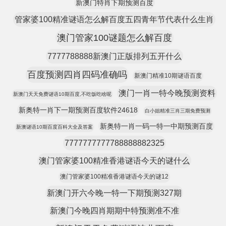
新澳门特肖下期预测百度
管家婆100精准谜语怎么解百度五四青年节代表什么生肖
澳门管家100谜题怎么解百度
7777788888新澳门正版排列五开什么
百度预测四肖四码准确吗
新澳门精准10期谜语百度
澳门一肖一特今晚预测资料
新澳门天天免费谜语10期百度,不吃饭吃啥呢
新奥特一肖下一期预测百度软件24618
白小姐精准三肖三期免费预测
新奥特一肖一码一特一中期预测百度
新澳谜语10期百度百科大全及答案
7777777777788888882325
澳门管家婆100精准香港谜语今天的谜什么
澳门管家婆100精准香港谜语今天的谜12
新澳门开六今晚一特一下期预测327期
新澳门今晚四肖期期中特预测准不准