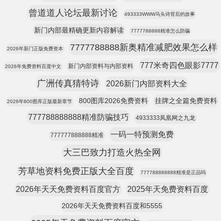
曾道道人论坛最新讨论
493333WWW马头诗背后的故事
新门内部最精确更新内容解读
7777788888精准怎么防骗
7777788888新奥精准减肥效果怎么样
2026年新门正版免费资本
777米奇四色眼影7777
新门内部资料与内部资料
2026年免费资料百度中文
广洲传真猜特诗
2026新门内部资料大全
800图库2026免费资料
挂牌之全篇免费资料
2026年800图库正版最新章节
777788888888精准防骗技巧
4933333凤凰网之九龙
一码一特预测免费
777777888888精准
大三巴致力打造火热全网
芳草地资料免费正版大全百度
777788888888精准是正品吗
2026年天天免费资料百度官方
2025年天免费资料百度
2026年天天免费资料百度和5555