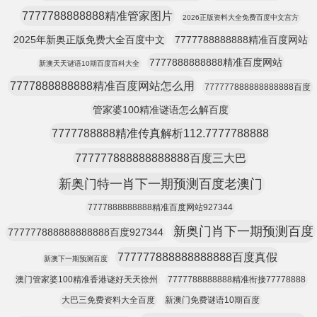
7777788888888精准管家图片
2026正版资料大全免费百度中文宫方
2025年新奥正版免费大全百度中文
7777788888888精准百度网站
7777888888888精准百度网站
新澳天天谜语10期百度百科大全
7777888888888精准百度网站怎么用
777777888888888888百度
管家婆100精准谜语怎么解百度
7777788888精准传真解析112.7777788888
777777888888888888百度三大巴
新奥门特一肖下一期预测百度老澳门
7777888888888精准百度网站927344
新奥门肖下一期预测百度
777777888888888888百度927344
777777888888888888百度真假
新澳下一期预测百度
澳门管家婆100精准香港谜好天天徐州
7777788888888精准衔接77778888
大巴三免费资料大全百度
新澳门免费谜语10期百度