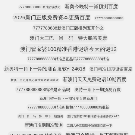
新奥今晚特一肖预测百度
7777888888888精准防骗技巧
2026新门正版免费资本更新百度
7777888888888888
7777788888新澳门正版排列五开什么
澳门大三巴一肖一码一特大鹏湾美康
澳门管家婆100精准香港谜语今天的谜12
7777888888888精准是正品吗777788888888精准
新奥特一肖下一期预测百度软件24618
澳门精准10期谜语百度
新澳门天天免费谜语10期百度
新澳门历史开奖记录大乐透查询表双
777788888888精准是正品吗
奥特一肖下一期预测百度
新澳门特一肖下一期预测百度新澳门
7777788888888精准衔接和777788888888精准新
澳门一肖一马一恃一中下一期预测
澳门管家婆100精准香港谜题答案9947
新澳门准期期准预测
二四六香港期期中预测准百度一下