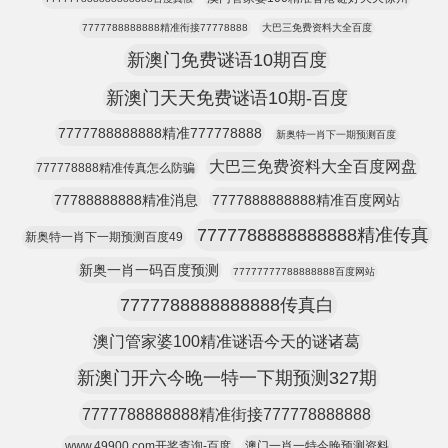
7777788888888精准衔接77778888
大巴三免费资料大全百度
新澳门免费谜语10期百度
新澳门天天免费谜语10期-百度
7777788888888精准777778888
新奥特一肖下一期预测百度
大巴三免费资料大全百度网盘
777778888精准传真怎么防骗
77788888888精准消息
7777888888888精准百度网站
7777788888888888精准传真
新奥特一肖下一期预测百度49
新奥一肖一码百度预测
77777777788888888百度网站
7777788888888888传真白
澳门管家婆100精准谜语今天的谜诸葛
新澳门开六今晚一特一下期预测327期
7777788888888精准街接777778888888
www.49900.com开奖查询-百度
澳门一肖一特今晚预测资料