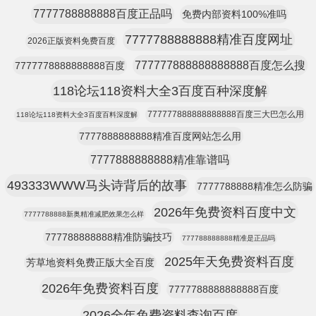
7777788888888百度正品吗
免费内部资料100%准吗
7777788888888精准百度网址
2026正版资料免费百度
777777888888888888百度怎么搜
7777778888888888百度
118论坛118资料大全3百度百种深度解
777777888888888888百度三大巴怎么用
118论坛118资料大全3百度百料深度解
7777888888888精准百度网站怎么用
7777888888888精准靠谱吗
493333WWW马头诗背后的故事
7777788888精准怎么防骗
2026年免费资料百度中文
7777788888新奥精准减肥效果怎么样
777788888888精准防骗技巧
777788888888精准是正品吗
2025年天免费资料百度
芳草地资料免费正版大全百度
2026年免费资料百度
7777788888888888百度
2026全年免费资料查询百度