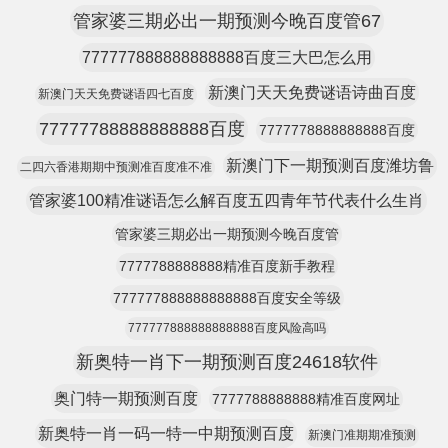
管家婆三期必出一期预测今晚百度管67
777777888888888888百度三大巴怎么用
新澳门天天免费谜语诗曲百度
新澳门天天免费谜语四七百度
77777788888888888百度
7777778888888888百度
新澳门下一期预测百度潍坊鲁
二四六香港期期中预测准百度准不准
管家婆100精准谜语怎么解百度五四青年节代表什么生肖
管家婆三期必出一期预测今晚百度管
7777788888888精准百度新手教程
777777888888888888百度安全等级
777777888888888888百度风险高吗
新奥特一肖下一期预测百度24618软件
奥门特一期预测百度
7777788888888精准百度网址
新奥特一肖一码一特一中期预测百度
新澳门准期期准预测