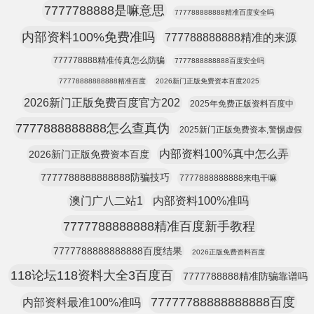
7777788888是嘛意思
777788888888精准百度安全吗
内部资料100%免费准吗
777788888888精准的来源
777778888精准传真怎么防骗
7777888888888百度安全吗
77778888888888精准百度
2026新门正版免费资本百度2025
2026新门正版免费百度官方202
2025年免费正版资料百度中
7777888888888怎么查真伪
2025新门正版免费资本,警惕虚假
内部资料100%真中怎么弄
2026新门正版免费资本百度
7777788888888888防骗技巧
7777888888888来电干嘛
澳门广八二站1
内部资料100%准吗
7777788888888精准百度新手教程
7777788888888888百度结果
2026正版免费资料百度
118论坛118资料大全3百度百
7777788888精准防骗靠谱吗
77777788888888888百度
内部资料最准100%准吗