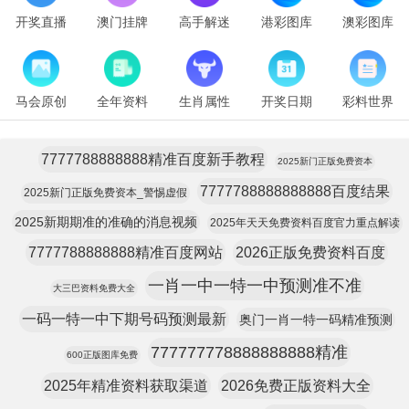
开奖直播
澳门挂牌
高手解迷
港彩图库
澳彩图库
马会原创
全年资料
生肖属性
开奖日期
彩料世界
7777788888888精准百度新手教程
2025新门正版免费资本
7777788888888888百度结果
2025新门正版免费资本_警惕虚假
2025新期期准的准确的消息视频
2025年天天免费资料百度官力重点解读
7777788888888精准百度网站
2026正版免费资料百度
一肖一中一特一中预测准不准
大三巴资料免费大全
一码一特一中下期号码预测最新
奥门一肖一特一码精准预测
777777778888888888精准
600正版图库免费
2025年精准资料获取渠道
2026免费正版资料大全