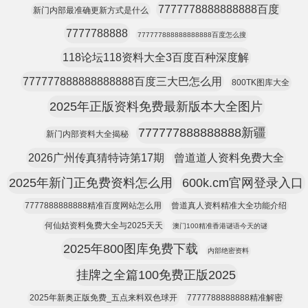
7777778888888888百度
新门内部最准确更新方式是什么
7777788888
777777888888888888百度怎么搜
118论坛118资料大全3百度百种深度解
777777888888888888百度三大巴怎么用
800TK图库大全
2025年正版资料免费最新版本大全图片
777777888888888新疆
新门内部资料大全揭秘
2026广州传真猜特诗第17期
曾道道人资料免费大全
2025年新门正免费资料怎么用
600k.cm官网登录入口
7777888888888精准百度网站怎么用
曾道真人资料精准大全功能介绍
何仙姑资料兔费大全与2025天天
澳门100精准香港谜语今天的谜
2025年800图库免费下载
内部绝密资料
挂牌之全篇100免费正版2025
2025年新奥正版免费_五点来料双色球开
7777788888888精准解密