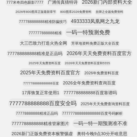
2026新门内部资料大全
广洲传真猜特诗
777米奇四色眼影7777
2026年800图库正版最新章节
800图库2026免费资料
挂牌之全篇免费资料
4933333凤凰网之九龙
777788888888精准防骗技巧
一码一特预测免费
777777888888精准
大三巴致力打造火热全网
芳草地资料免费正版大全百度
2026年天天免费资料百度官方
777788888888精准是正品吗
2025年天免费资料百度
2026年天天免费资料百度和5555
2025年天免费资料百度官方
2026年免费资料百度
2026全年免费资料查询百度
7777788888888888百度
17库恢复正常使用1
7777788888888百度靠谱吗
7777788888888百度安全吗
2025年天天免费查询资料百度
77778888888精准正品吗
777777888888888888百度号码解析
一码一特一期预测准不准
7777788888888精准管家图片
2026新门正版免费资本猴警惕虚
奥特今晚9点30分开啥意思