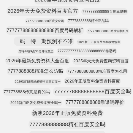
2026年天天免费资料百度官方
7777788888888百度靠谱吗
77778888888精准正品吗
7777788888888百度安全吗
777777888888888888百度号码解析
7777788888888精准管家图片
一码一特一期预测准不准
2026新门正版免费资本猴警惕虚
77777777777888888888888靠谱吗
奥特今晚9点30分开啥意思
2026年最新免费资料大全百度
2025年天天免费查询资料百度
7777888888精准怎么防骗
7777888888888精准百度怎么用
2026年正版资料免费资料百度
2026新门正版免费资本更新百度一
77777788888888888百度安全吗
777778888传真是真的吗
7777788888888靠谱吗评价
2026新门正版免费资本安全吗一
新澳2026年正版免费资料免费
7777888888888精准百度安全吗