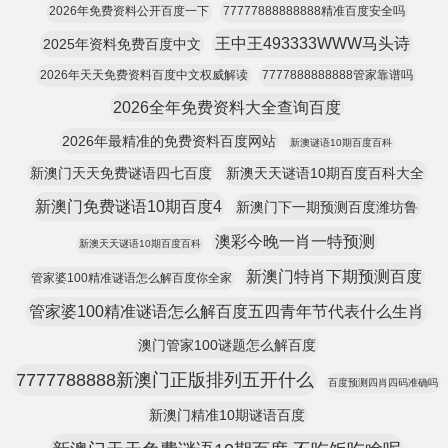
2026年免费资料公开百度一下
77777888888888精准百度安全吗
王中王493333WWW马头诗
2025年资料免费百度中文
2026年天天免费资料百度中文权威解读
7777888888888管家靠谱吗
2026全年免费资料大全查询百度
2026年最精准的免费资料百度网站
新澳谜语10期百度百科
新澳门天天免费谜语四七百度
新澳天天谜语10期百度百科大全
新澳门免费谜语10期百度4
新澳门下一期预测百度潍坊鲁
澳彩今晚一肖一特预测
新澳天天谜语10期百度百科
新澳门特肖下期预测百度
管家婆100精准谜语怎么解百度你全家
管家婆100精准谜语怎么解百度五四青年节代表什么生肖
澳门管家100谜题怎么解百度
7777788888新澳门正版排列五开什么
百度预测四肖四码准确吗
新澳门精准10期谜语百度