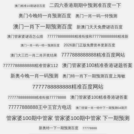
二四六香港期期中预测准百度一下
澳门精准10期谜语百度
奥门今晚特一肖预测百度
奥门一肖一码一恃预测
澳门一肖下一期预测百度
新澳门天天免费谜语百度
澳门管家婆谜语怎么猜
7777788888888精准衔接和777788888888精准新
2026新门正版免费资本更新百度
澳门一肖一码一特一预测百度
7777888888888精准百度网站
澳门大三巴一肖二肖开奖结果
澳门管家婆100精准香港谜题答案
7777788888888精准管家112
新奥今晚一肖一码预测
奥门特一肖下一期预测百度上海敏
7777788888888精准百度网站
澳门管家婆100精准香港谜答案
7777788888888精准衔接77778888
77777888888王中王官方电话
澳门管家一肖一特中下一期预测04期开
管家婆100期中管家 管家婆100期中管家 下一期预测
新奥特一下一期预测百度
77778888