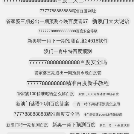
777777888888888888百度三大巴7777778888888888
7777788888888精准百度网址
新澳门天天谜语
管家婆三期必出一期预测今晚百度管67
777777888888888888百度安全等级
新奥特一肖下一期预测百度24618软件
澳门一肖中特百度预测
77777788888888888百度安全吗
管家婆三期必出一期预测今晚百度管
7777788888888精准百度新手教程
管家婆100精准谜语怎么解百度
新澳门天天免费谜语10期-百度
新澳门谜语10期百度答案
一肖一特下期谜语预测怎么用
777788888888精准百度安全吗
澳门管家婆100精准香港谜语
新奥一肖下预测百度
新澳门特一期预测百度
新奥一肖一码百度预测