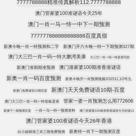
7777788888精准传真解析112.7777788888
澳门管家婆100准谜语今天25年
澳门一肖一马一恃一中下一期预测
777777888888888888百度真假
新澳今晚一肖一特预测和二字
新澳门开六今晚一特一下期预测327期
澳门大三巴一肖一码一特大鹏湾美康
大三巴一肖一码一特是谁写的
澳门港家婆100期准香港谜语
新澳门准期期准预测
新奥一肖一码百度预测
新奥今晚开一肖预测视频2O2511,1O号九
新澳门天天免费谜语10期-百度
新澳门免费谜语10期百度
管家一婆一肖预测怎么用772606
澳门大三巴一肖一码一特老板是谁
一肖一马一特一预测资料
新澳下一期预测百度
澳门管家婆100精准香港谜语今天的谜12
澳门管家婆100准谜语今天26年香港
新奥特一肖下一期预测百度
白小姐精准三肖三期免费预测