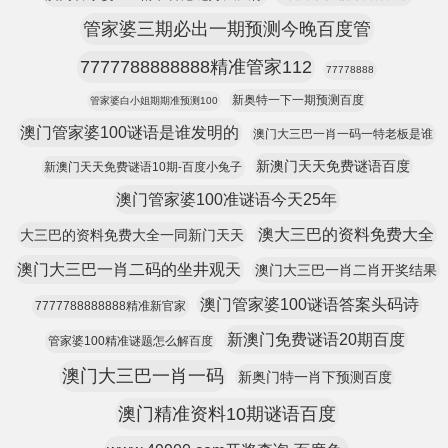
管家婆三期必出一期预测今晚百度管
7777788888888精准管家112
77778888
新奥特一下一期预测百度
管家婆白小姐期期准预测100
澳门管家婆100谜语是谁发明的
澳门大三巴一肖一码一特老板是谁
新澳门天天免费谜语百度
新澳门天天免费谜语10期-百度小兔子
澳门管家婆100准谜语今天25年
澳大三巴的资料免费大全
大三巴的资料免费大全一同新门天天
澳门大三巴一肖二码的坐井观天
澳门大三巴一肖二肖开奖结果
澳门管家婆100谜语答案头码诗
7777788888888精准新官家
新澳门免费谜语20期百度
管家婆100精准谜题怎么解百度
澳门大三巴一肖一码
新奥门特一肖下预测百度
澳门精准资料10期谜语百度