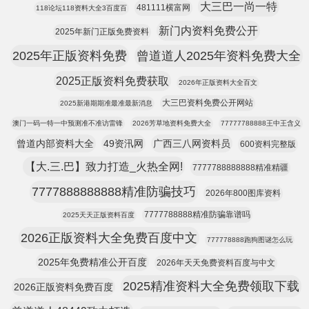
大三巴一尚一特
481111横富网
118论坛118资料大全3百度百
新门内资料免费公开
2025年新门正版免费资料
2025年正版资料免费
曾道道人2025年资料免费大全
2025正版资料免费获取
2026年正版资料大全百文
大三巴资料免费公开网站
2025新港期期准最准最新消息
澳门一码一特一中预测准不准访雷锋
2026芳草地资料免费大全
77777788888王中王含义
曾道内部资料大全
49资汛网
广西三八网资料员
600资料完整版
【大.三.巴】致力打造_火热全网!
7777788888888精准精疆
7777888888888精准防骗技巧
2026年800图库资料
7777788888精准防骗靠谱吗
2025天天正版资料百度
2026正版资料大全免费百度中文
777778888跑狗图谜怎么玩
2025年免费精准公开百度
2026年天天免费资料百度与中文
2025精准资料大全免费领取下载
2026正版资料免费百度