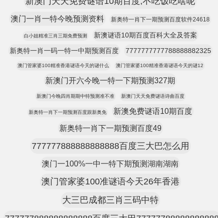
新澳门天天免费谜语10期百度,不吃饭吃啥呢
澳门一肖一特今晚预测资料
新奥特一肖下一期预测百度软件24618
新澳谜语10期百度百科大全及答案
白小姐精准三肖三期免费预测
新奥特一肖一码一特一中期预测百度
7777777777788888882325
澳门管家婆100精准香港谜语今天的谜什么
澳门管家婆100精准香港谜语今天的谜12
新澳门开六今晚一特一下期预测327期
新澳门今晚四肖期期中特预测准不准
新澳门天天免费谜语诗曲百度
新澳免费谜语10期百度
新奥特一肖下一期预测百度跟新奥免
新奥特一肖下一期预测百度49
777777888888888888百度三大巴怎么用
澳门一100%一中一特下期预测湖南湖南
澳门管家婆100准谜语今天26年香港
大三巴成都三肖三码中特