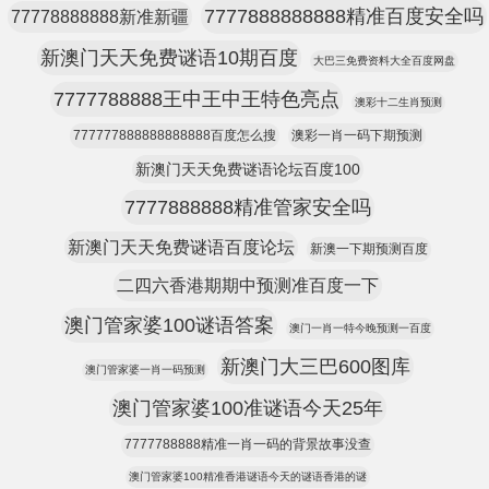
7777888888888精准百度安全吗
77778888888新准新疆
新澳门天天免费谜语10期百度
大巴三免费资料大全百度网盘
7777788888王中王中王特色亮点
澳彩十二生肖预测
777777888888888888百度怎么搜
澳彩一肖一码下期预测
新澳门天天免费谜语论坛百度100
7777888888精准管家安全吗
新澳门天天免费谜语百度论坛
新澳一下期预测百度
二四六香港期期中预测准百度一下
澳门管家婆100谜语答案
澳门一肖一特今晚预测一百度
新澳门大三巴600图库
澳门管家婆一肖一码预测
澳门管家婆100准谜语今天25年
7777788888精准一肖一码的背景故事没查
澳门管家婆100精准香港谜语今天的谜语香港的谜