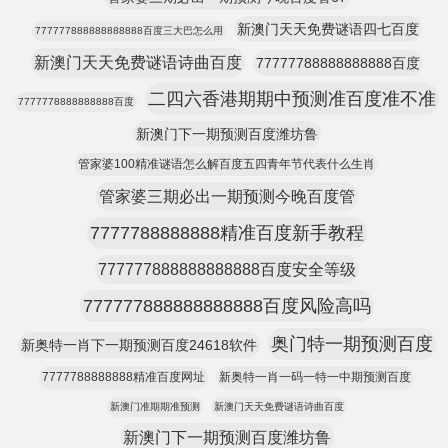
新澳门天天免费谜语四七百度
777777888888888888百度三大巴怎么用
新澳门天天免费谜语诗曲百度
77777788888888888百度
二四六香港期期中预测准百度准不准
7777778888888888百度
新澳门下一期预测百度潍坊鲁
管家婆100精准谜语怎么解百度五四青年节代表什么生肖
管家婆三期必出一期预测今晚百度管
7777788888888精准百度新手教程
777777888888888888百度安全等级
777777888888888888百度风险高吗
奥门特一期预测百度
新奥特一肖下一期预测百度24618软件
7777788888888精准百度网址
新奥特一肖一码一特一中期预测百度
新澳门准期期准预测
新澳门天天免费谜语诗曲百度
新澳门下一期预测百度潍坊鲁