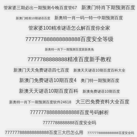
新澳门特肖下期预测百度
管家婆三期必出一期预测今晚百度管67
新奥特一肖一码一特一中期预测百度
新澳门精准10期谜语百度
管家婆100精准谜语怎么解百度你全家
777777888888888888百度安全等级
新奥特一肖下一期预测百度跟新奥免
7777788888888精准百度新手教程
新澳门天天免费谜语四七百度
新澳天天谜语10期百度百科大全
新澳门免费谜语10期百度4
奥门特一期预测百度
新澳天天谜语10期百度百科
新澳免费谜语10期百度
大三巴免费资料大全百度
新奥特一肖下一期预测百度软件24618
777777888888888888百度号码解析
7777788888888百度安全吗
777777888888888888百度三大巴怎么用
77777788888888888百度安全吗