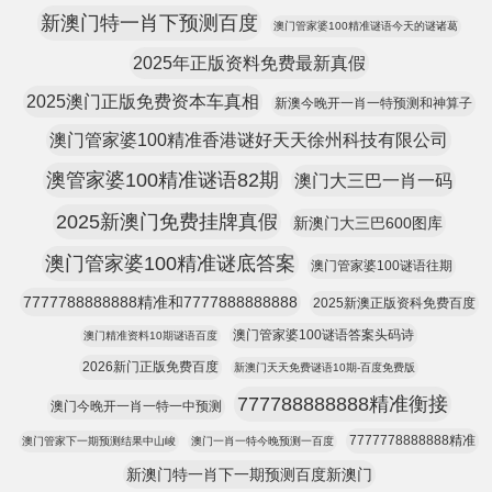
新澳门特一肖下预测百度
澳门管家婆100精准谜语今天的谜诸葛
2025年正版资料免费最新真假
2025澳门正版免费资本车真相
新澳今晚开一肖一特预测和神算子
澳门管家婆100精准香港谜好天天徐州科技有限公司
澳管家婆100精准谜语82期
澳门大三巴一肖一码
2025新澳门免费挂牌真假
新澳门大三巴600图库
澳门管家婆100精准谜底答案
澳门管家婆100谜语往期
7777788888888精准和7777888888888
2025新澳正版资科免费百度
澳门管家婆100谜语答案头码诗
澳门精准资料10期谜语百度
2026新门正版免费百度
新澳门天天免费谜语10期-百度免费版
777788888888精准衡接
澳门今晚开一肖一特一中预测
7777778888888精准
澳门管家下一期预测结果中山峻
澳门一肖一特今晚预测一百度
新澳门特一肖下一期预测百度新澳门