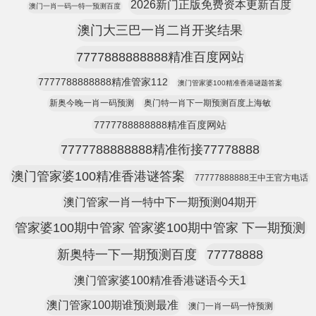
2026新门正版免费资本更新百度
澳门一肖一码一特一预测百度
澳门大三巴一肖二肖开奖结果
7777888888888精准百度网站
7777788888888精准管家112
澳门管家婆100精准香港谜题答案
新奥今晚一肖一码预测
奥门特一肖下一期预测百度上海敏
7777788888888精准百度网站
7777788888888精准衔接77778888
澳门管家婆100精准香港谜答案
77777888888王中王官方电话
澳门管家一肖一特中下一期预测04期开
管家婆100期中管家 管家婆100期中管家 下一期预测
新奥特一下一期预测百度
77778888
澳门管家婆100精准香港谜语今天1
澳门管家100期谁预测最准
澳门一肖一码一恃预测