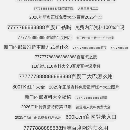
7777888888888精准百度网站
大三巴三肖二二
2026年新奥正版免费大全-百度2025年全
7777788888888百度正品吗
免费内部资料100%准吗
7777788888888精准百度网址
大三巴一肖一特一中招生简章
新门内部最准确更新方式是什么
7777778888888888百度
7777788888
777777888888888888百度怎么搜
118论坛118资料大全3百度百种深度解
777777888888888888百度三大巴怎么用
800TK图库大全
2025年正版资料免费最新版本大全图片
新门内部资料大全揭秘
777777888888888新疆
2026广州传真猜特诗第17期
曾道道人资料免费大全
600k.cm官网登录入口
2025年新门正免费资料怎么用
7777888888888精准百度网站怎么用