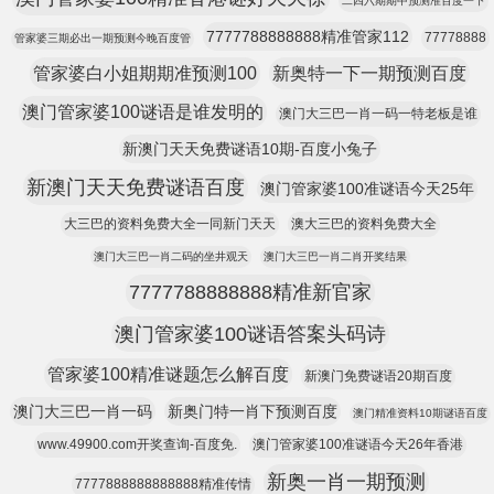
二四六期期中预测准百度一下
7777788888888精准管家112
77778888
管家婆三期必出一期预测今晚百度管
管家婆白小姐期期准预测100
新奥特一下一期预测百度
澳门管家婆100谜语是谁发明的
澳门大三巴一肖一码一特老板是谁
新澳门天天免费谜语10期-百度小兔子
新澳门天天免费谜语百度
澳门管家婆100准谜语今天25年
大三巴的资料免费大全一同新门天天
澳大三巴的资料免费大全
澳门大三巴一肖二码的坐井观天
澳门大三巴一肖二肖开奖结果
7777788888888精准新官家
澳门管家婆100谜语答案头码诗
管家婆100精准谜题怎么解百度
新澳门免费谜语20期百度
澳门大三巴一肖一码
新奥门特一肖下预测百度
澳门精准资料10期谜语百度
www.49900.com开奖查询-百度免.
澳门管家婆100准谜语今天26年香港
新奥一肖一期预测
7777888888888888精准传情