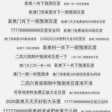
新奥一肖下预测百度
新奥一肖一码百度预测
新澳门管家婆肖下一期预测百度
新奥门肖下一期预测百度
新澳门天天免费谜语100期在百度
7777888888888百度安全吗
新澳门免费谜语30期百度
118论坛118资料大全3百度百
澳门管家婆100精准谜语
新奥门特预测百度
新奥特一肖下一期预测百度
新澳下一期百度预测
二四六期期中预测准百度一下
一码一特一期预测准不准
新奥下一肖下预测百度
澳门大三巴一肖一码
澳门一期一特预测准
澳门管家婆100谜语答案头码诗
二四六香港期期中预测准百度准不准
芳草地资料免费正版大全百度
澳门青青免费谜语20期百度
2026新奥天天开好彩大乐透
7777788888888百度正品吗
7777788888新奥精准减肥效果怎么样
澳门管家100期谁预测最准