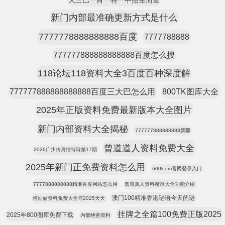
大三巴一肖一特一中招生简章
新门内部最准确更新方式是什么
7777778888888888百度
7777788888
777777888888888888百度怎么搜
118论坛118资料大全3百度百种深度解
777777888888888888百度三大巴怎么用
800TK图库大全
2025年正版资料免费最新版本大全图片
新门内部资料大全揭秘
777777888888888新疆
曾道道人资料免费大全
2026广州传真猜特诗第17期
2025年新门正免费资料怎么用
600k.cm官网登录入口
7777888888888精准百度网站怎么用
曾道真人资料精准大全功能介绍
澳门100精准香港谜语今天的谜
何仙姑资料兔费大全与2025天天
挂牌之全篇100免费正版2025
2025年800图库免费下载
内部绝密资料