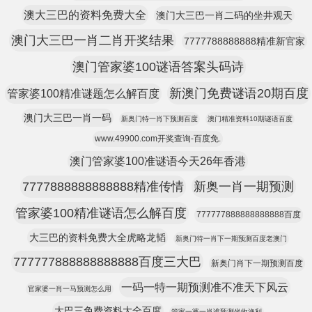
澳大三巴的资料免费大全
澳门大三巴一肖二码的坐井观天
澳门大三巴一肖二肖开奖结果
7777788888888精准新官家
澳门管家婆100谜语答案头码诗
新澳门免费谜语20期百度
管家婆100精准谜题怎么解百度
澳门大三巴一肖一码
新奥门特一肖下预测百度
澳门精准资料10期谜语百度
www.49900.com开奖查询-百度免.
澳门管家婆100准谜语今天26年香港
7777888888888888精准传情
新奥一肖一期预测
管家婆100精准谜语怎么解百度
777777888888888888百度
大三巴的资料免费大全虎略龙韬
新奥门特一肖下一期预测百度老澳门
777777888888888888百度三大巴
新奥门肖下一期预测百度
一码一特一期预测准不准天下风云
官家婆一肖一马预测怎么用
大巴三免费资料大全百度
管家一婆一肖谁预测坐收渔利