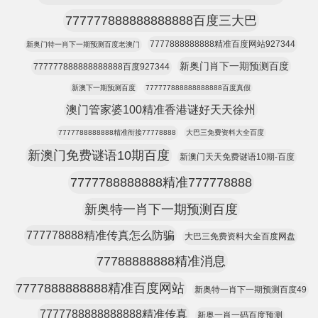
777777888888888888百度三大巴
7777888888888精准百度网站927344
新奥门特一肖下一期预测百度老澳门
新奥门肖下一期预测百度
777777888888888888百度927344
新澳下一期预测百度
777777888888888888百度真假
澳门管家婆100精准香港谜好天天徐州
7777788888888精准衔接77778888
大巴三免费资料大全百度
新澳门免费谜语10期百度
新澳门天天免费谜语10期-百度
7777788888888精准777778888
新奥特一肖下一期预测百度
777778888精准传真怎么防骗
大巴三免费资料大全百度网盘
77788888888精准消息
7777888888888精准百度网站
新奥特一肖下一期预测百度49
7777788888888888精准传真
新奥一肖一码百度预测