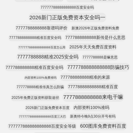
77777788888888888百度安全吗
2026新门正版免费资本安全吗一
7777788888888靠谱吗评价
新澳2026年正版免费资料免费
7777888888888新传是什么意思
7777888888888精准百度安全吗
2025年天天免费百度资料
777777888888888888百度怎么用
7777788888精准2025安全吗
7777788888是嘛意思
7777788888888888防骗技巧
777788888888精准百度安全吗
777788888888精准的来源
内部资料100%免费准吗
77778888888888精准百度
777778888精准传真怎么防骗
7777888888888来电干嘛
2025年免费正版资料获取途径
内部资料100%准吗
2026新门正版免费资本百度
新奥特今晚9点30分开号有吗
777777888888888888百度三大巴
600图库免费资料百度
777777888888888888百度安全等级