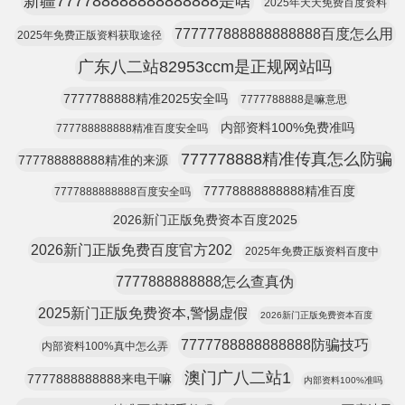
新疆777788888888888888是啥
2025年天天免费百度资料
777777888888888888百度怎么用
2025年免费正版资料获取途径
广东八二站82953ccm是正规网站吗
7777788888精准2025安全吗
7777788888是嘛意思
内部资料100%免费准吗
777788888888精准百度安全吗
777778888精准传真怎么防骗
777788888888精准的来源
77778888888888精准百度
7777888888888百度安全吗
2026新门正版免费资本百度2025
2026新门正版免费百度官方202
2025年免费正版资料百度中
7777888888888怎么查真伪
2025新门正版免费资本,警惕虚假
2026新门正版免费资本百度
7777788888888888防骗技巧
内部资料100%真中怎么弄
澳门广八二站1
7777888888888来电干嘛
内部资料100%准吗