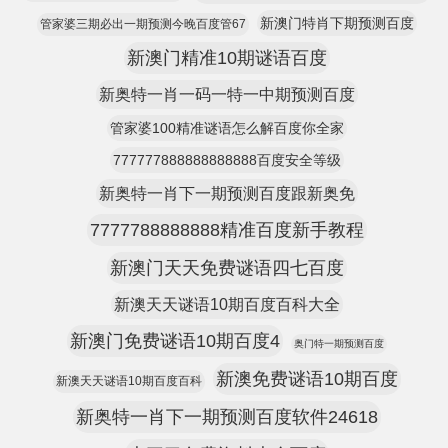
新澳门特肖下期预测百度
管家婆三期必出一期预测今晚百度管67
新澳门精准10期谜语百度
新奥特一肖一码一特一中期预测百度
管家婆100精准谜语怎么解百度你全家
777777888888888888百度安全等级
新奥特一肖下一期预测百度跟新奥免
7777788888888精准百度新手教程
新澳门天天免费谜语四七百度
新澳天天谜语10期百度百科大全
新澳门免费谜语10期百度4
奥门特一期预测百度
新澳免费谜语10期百度
新澳天天谜语10期百度百科
新奥特一肖下一期预测百度软件24618