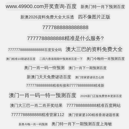
www.49900.com开奖查询-百度
新奥门特一肖下预测百度
四不像图片正版
新澳2026資料免费大全大乐透
7777888888888888
7777788888888精准是什么服务?
澳大三巴的资料免费大全
777777888888888888百度安全吗
奥门今晚特一肖预测百度
澳门精准10期谜语百度
二四六香港期期中预测准百度一下
奥门一肖一码一恃预测
澳门一肖下一期预测百度
新澳门天天免费谜语百度
澳门管家婆谜语怎么猜
7777788888888精准衔接和777788888888精准新
澳门一肖一码一特一预测百度
2026新门正版免费资本更新百度
澳门大三巴一肖二肖开奖结果
7777888888888精准百度网站
7777788888888精准管家112
澳门管家婆100精准香港谜题答案
奥门特一肖下一期预测百度上海敏
新奥今晚一肖一码预测