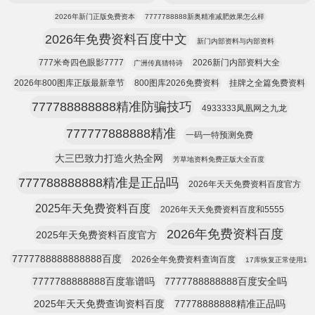
2026年新门正版免费资本
7777788888新奥精准减肥效果怎么样
2026年免费资料百度中文
新门内部资料与内部资料
777米奇四色眼影7777
2026新门内部资料大全
广洲传真猜特诗
2026年800图库正版最新章节
800图库2026免费资料
挂牌之全篇免费资料
777788888888精准防骗技巧
4933333凤凰网之九龙
777777888888精准
一码一特预测免费
大三巴致力打造火热全网
芳草地资料免费正版大全百度
777788888888精准是正品吗
2026年天天免费资料百度官方
2025年天免费资料百度
2026年天天免费资料百度和5555
2026年免费资料百度
2025年天免费资料百度官方
7777788888888888百度
2026全年免费资料查询百度
17库恢复正常使用1
7777788888888百度靠谱吗
7777788888888百度安全吗
2025年天天免费查询资料百度
77778888888精准正品吗