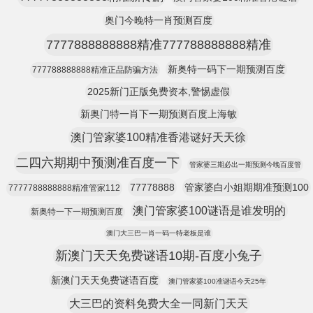
奥门今晚特一肖预测百度
7777888888888精准777788888888精准
新奥特一码下一期预测百度
777788888888精准正品防骗方法
2025新门正版免费资本,警惕虚假
新奥门特一肖下一期预测百度上海敏
澳门管家婆100精准香港谜好天天徐
二四六期期中预测准百度一下
管家婆三期必出一期预测今晚百度管
77778888
管家婆白小姐期期准预测100
7777788888888精准管家112
澳门管家婆100谜语是谁发明的
新奥特一下一期预测百度
澳门大三巴一肖一码一特老板是谁
新澳门天天免费谜语10期-百度小兔子
新澳门天天免费谜语百度
澳门管家婆100准谜语今天25年
大三巴的资料免费大全一同新门天天