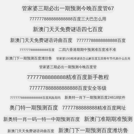
管家婆三期必出一期预测今晚百度管67
777777888888888888百度三大巴怎么用
新澳门天天免费谜语四七百度
新澳门天天免费谜语诗曲百度
77777788888888888百度
二四六香港期期中预测准百度准不准
7777778888888888百度
新澳门下一期预测百度潍坊鲁
管家婆100精准谜语怎么解百度五四青年节代表什么生肖
管家婆三期必出一期预测今晚百度管
7777788888888精准百度新手教程
777777888888888888百度安全等级
新奥特一肖下一期预测百度24618软件
777777888888888888百度风险高吗
奥门特一期预测百度
7777788888888精准百度网址
新澳门准期期准预测
新奥特一肖一码一特一中期预测百度
新澳门下一期预测百度潍坊鲁
新澳门天天免费谜语诗曲百度