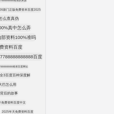
7788888888精准的来源
026新门正版免费资本百度2025
88怎么查真伪
00%真中怎么弄
内部资料100%准吗
免费资料百度
77788888888888百度
7788888888精准百度网址
大全3百度百种深度解
度三大巴怎么用
诗背后的故事
6年免费资料百度中文
2025年天免费资料百度