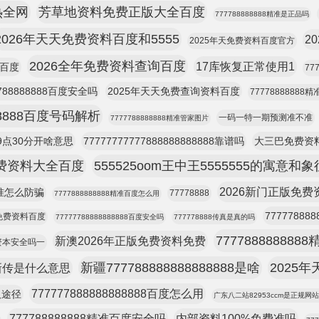
热全网
芳草地资料免费正版大全百度
777788888888精准是正品吗
2026年天天免费资料百度和5555
2
2025年天免费资料百度官方
2026全年免费资料查询百度
17库恢复正常使用1
88百度
77
7788888888百度安全吗
2025年天天免费查询资料百度
77778888888
888888百度号码解析
一码一特一期预测准不准
7777788888888精准管家图片
9点30分开啥意思
77777777777888888888888靠谱吗
大三巴免费资
免费资料大全百度
555525oom王中王5555555的寓意和象
2026新门正版免
8精准怎么防骗
77778888
7777888888888精准百度怎么用
7777788
免费资料百度
77777788888888888百度安全吗
777778888传真是真的吗
77778888888
新澳2026年正版免费资料免费
资本安全吗一
新疆777788888888888888是啥
2025
88新传是什么意思
777777888888888888百度怎么用
取途径
广东八二站82953ccm是正规网
777788888888精准百度安全吗
内部资料100%免费准吗