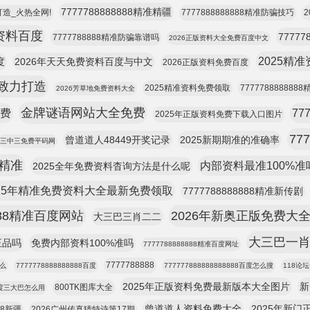
7777788888888精准精疆
打造_火热全网!
7777888888888精准防骗技巧
版资料百度
7777
7777788888精准防骗靠谱吗
2026正版资料大全免费百度中文
2025精
度
2026年天天免费资料百度与中文
2026正版资料免费百度
9致力打造
2025精准资料免费领取
7777788888888
2026芳草地免费资料大全
金牌谜语网站大全免费
免费
77
2025年正版资料免费下载入口图片
77
曾道道人48449开奖记录
2025新期期准的准确率
三中三免费平码网
8精准
内部资料最准100%准
2025全年免费资料杳询方法是什么呢
025年精准免费资料大全最新免费领取
7777788888888精准新传剧
8888精准百度网站
2026年新奥正版免费大全
大三巴三肖二二
大三巴一
度正品吗
免费内部资料100%准吗
7777788888888精准百度网址
7777788888
么
7777778888888888百度
777777888888888888百度怎么搜
118论
2025年正版资料免费最新版本大全图片
新
800TK图库大全
8百度三大巴怎么用
曾道道人资料免费大全
2025年新
888新疆
2026广州传真猜特诗第17期