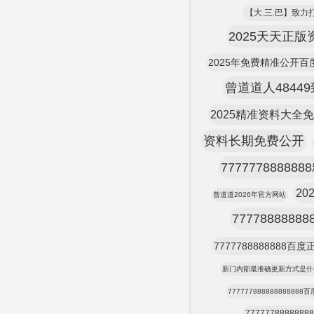
【大.三.巴】致力
2025天天正
2025年免费精准公开百
曾道道人4844
2025精准资料大全
资料长期免费公开
777777888888
2
曾道道2026年官方网站
777788888
7777788888888百
新门内部最准确更新方式是什
77777788888888888
777777888888