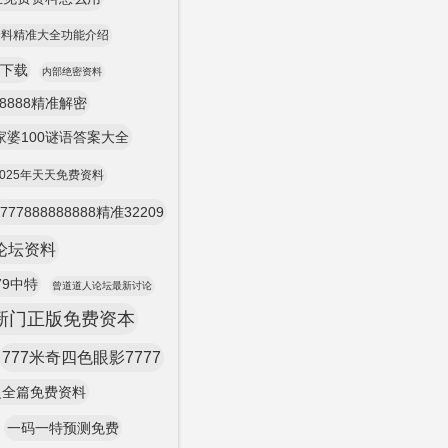
资料精准大全功能介绍
费下载
内部绝密资料
888888精准解密
家婆100谜语答案大全
2025年天天免费资料
7777888888888精准32209
论坛资料
79中特
曾道道人论坛最新讨论
年新门正版免费资本
777米奇四色眼影7777
之全篇免费资料
一码一特预测免费