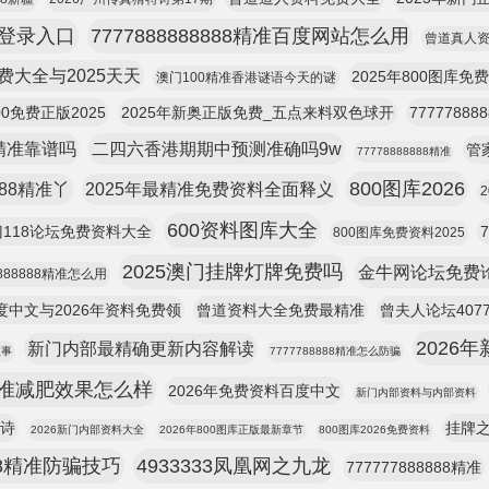
官网登录入口
7777888888888精准百度网站怎么用
曾道真人
费大全与2025天天
2025年800图库免
澳门100精准香港谜语今天的谜
0免费正版2025
2025年新奥正版免费_五点来料双色球开
7777788
88精准靠谱吗
二四六香港期期中预测准确吗9w
管
77778888888精准
800图库2026
8888精准丫
2025年最精准免费资料全面释义
600资料图库大全
118论坛免费资料大全
800图库免费资料2025
2025澳门挂牌灯牌免费吗
金牛网论坛免费
8888888精准怎么用
度中文与2026年资料免费领
曾道资料大全免费最精准
曾夫人论坛407
2026
新门内部最精确更新内容解读
故事
7777788888精准怎么防骗
奥精准减肥效果怎么样
2026年免费资料百度中文
新门内部资料与内部资料
诗
挂牌
2026新门内部资料大全
2026年800图库正版最新章节
800图库2026免费资料
888精准防骗技巧
4933333凤凰网之九龙
777777888888精准