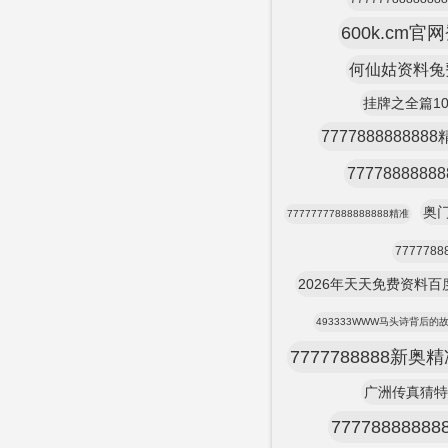
600k.cm
何仙姑资料兔
挂牌之全篇10
77778888888
777788888
奥门
77777777888888888精准
777778
2026年天天免费资料百
493333WWW马头诗背后的
7777788888新
广洲传真猜特
777788888