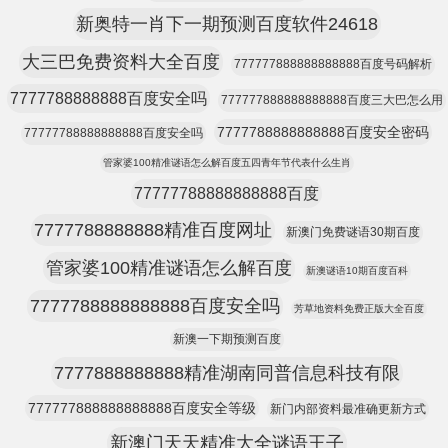
新奥特一肖下一期预测百度软件24618
大三巴免费资料大全百度
777777888888888888百度号码解析
7777788888888百度安全吗
777777888888888888百度三大巴怎么用
7777788888888888百度安全密码
77777788888888888百度安全吗
管家婆100精准谜语怎么解百度五四青年节代表什么生肖
77777788888888888百度
7777788888888精准百度网址
新澳门免费谜语30期百度
管家婆100精准谜语怎么解百度
新澳谜语10期百度百科
7777788888888888百度安全吗
芳草地资料免费正版大全百度
新澳一下期预测百度
7777888888888精准湖南同普信息科技有限
777777888888888888百度安全等级
新门内部资料最准确更新方式
新澳门天天精准大全谜语王子