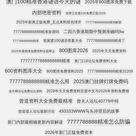
澳门100精准香港谜语今天的谜
2025年800图库免费下载
内部绝密资料
挂牌之全篇100免费正版2025
2025年新奥正版免费_五点来料双色球开
7777788888888精准解密
二四六香港期期中预测准确吗9w
7777888888888精准靠谱吗
管家婆100谜语答案大全
7777888888888精准丫
77778888888精准
800图库2026
2025年天天免费资料
2025年最精准免费资料全面释义
77777777888888888精准
奥门118论坛免费资料大全
600资料图库大全
800图库免费资料2025
7777888888888精准32209
7777788888888精准怎么用
2025澳门挂牌灯牌免费吗
2026年天天免费资料百度中文与2026年资料免费领
金牛网论坛免费论坛资料
曾道资料大全免费最精准
曾夫人论坛40779中特
493333WWW马头诗背后的故事
曾道道人论坛最新讨论
7777788888精准怎么防骗
新门内部最精确更新内容解读
2026年新门正版免费资本