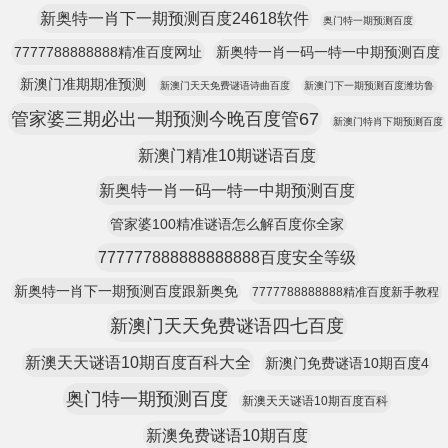
新奥特一肖下一期预测百度24618软件
奥门特一期预测百度
7777788888888精准百度网址
新奥特一肖一码一特一中期预测百度
新澳门准期期准预测
新澳门天天免费谜语诗曲百度
新澳门下一期预测百度潍坊鲁
管家婆三期必出一期预测今晚百度管67
新澳门特肖下期预测百度
新澳门精准10期谜语百度
新奥特一肖一码一特一中期预测百度
管家婆100精准谜语怎么解百度你全家
777777888888888888百度安全等级
新奥特一肖下一期预测百度跟新奥免
7777788888888精准百度新手教程
新澳门天天免费谜语四七百度
新澳天天谜语10期百度百科大全
新澳门免费谜语10期百度4
奥门特一期预测百度
新澳天天谜语10期百度百科
新澳免费谜语10期百度