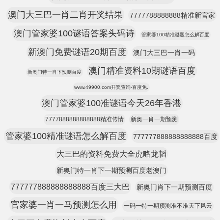
澳门大三巴一肖二肖开奖结果
7777788888888精准新官家
澳门管家婆100谜语答案头码诗
管家婆100精准谜题怎么解百度
新澳门免费谜语20期百度
澳门大三巴一肖一码
澳门精准资料10期谜语百度
新奥门特一肖下预测百度
www.49900.com开奖查询-百度免.
澳门管家婆100准谜语今天26年香港
7777888888888888精准传情
新奥一肖一期预测
管家婆100精准谜语怎么解百度
777777888888888888百度
大三巴的资料免费大全虎略龙韬
新奥门特一肖下一期预测百度老澳门
777777888888888888百度三大巴
新奥门肖下一期预测百度
官家婆一肖一马预测怎么用
一码一特一期预测准不准天下风云