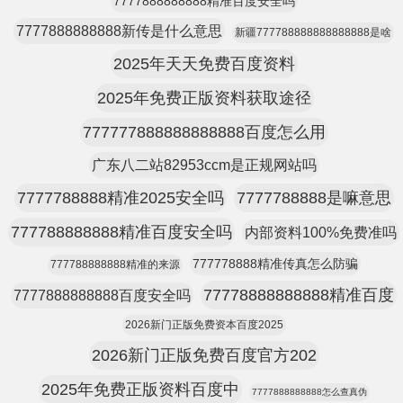
7777888888888精准百度安全吗
7777888888888新传是什么意思
新疆777788888888888888是啥
2025年天天免费百度资料
2025年免费正版资料获取途径
777777888888888888百度怎么用
广东八二站82953ccm是正规网站吗
7777788888精准2025安全吗
7777788888是嘛意思
777788888888精准百度安全吗
内部资料100%免费准吗
777778888精准传真怎么防骗
777788888888精准的来源
77778888888888精准百度
7777888888888百度安全吗
2026新门正版免费资本百度2025
2026新门正版免费百度官方202
2025年免费正版资料百度中
7777888888888怎么查真伪