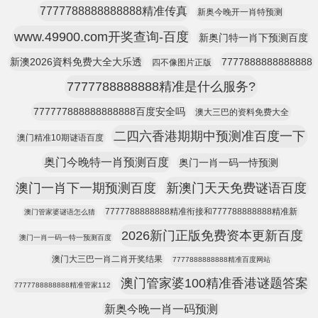
7777788888888888精准传真
新奥今晚开一肖特预测
www.49900.com开奖查询-百度
新奥门特一肖下预测百度
新澳2026資料免费大全大乐透
7777888888888888
四不像图片正版
7777788888888精准是什么服务?
777777888888888888百度安全吗
澳大三巴的资料免费大全
二四六香港期期中预测准百度一下
澳门精准10期谜语百度
奥门今晚特一肖预测百度
奥门一肖一码一恃预测
澳门一肖下一期预测百度
新澳门天天免费谜语百度
7777788888888精准衔接和777788888888精准新
澳门管家婆谜语怎么猜
2026新门正版免费资本更新百度
澳门一肖一码一特一预测百度
澳门大三巴一肖二肖开奖结果
7777888888888精准百度网站
澳门管家婆100精准香港谜题答案
7777788888888精准管家112
新奥今晚一肖一码预测