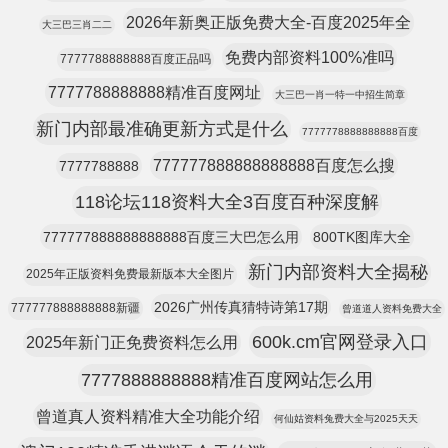
2026年新奥正版免费大全-百度2025年全
大三巴三肖二二
免费内部资料100%准吗
7777788888888百度正品吗
7777788888888精准百度网址
大三巴一肖一特一中招生简章
新门内部最准确更新方式是什么
7777778888888888百度
777777888888888888百度怎么搜
7777788888
118论坛118资料大全3百度百种深度解
777777888888888888百度三大巴怎么用
800TK图库大全
新门内部资料大全揭秘
2025年正版资料免费最新版本大全图片
2026广州传真猜特诗第17期
777777888888888新疆
曾道道人资料免费大全
600k.cm官网登录入口
2025年新门正免费资料怎么用
7777888888888精准百度网站怎么用
曾道真人资料精准大全功能介绍
何仙姑资料兔费大全与2025天天