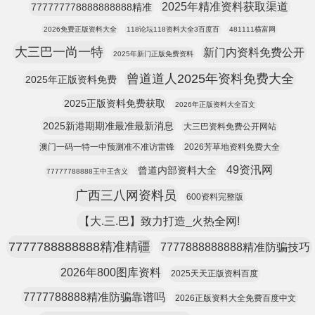
2025年精准资料获取渠道
777777778888888888精准
2026免费正版资料大全
118论坛118资料大全3百度百
481111横富网
大三巴一尚一特
新门内资料免费公开
2025年新门正版免费资料
曾道道人2025年资料免费大全
2025年正版资料免费
2025正版资料免费获取
2026年正版资料大全百文
2025新港期期准最准最新消息
大三巴资料免费公开网站
澳门一码一特一中预测准不准访雷锋
2026芳草地资料免费大全
49资汛网
曾道内部资料大全
77777788888王中王含义
广西三八网资料员
600资料完整版
【大.三.巴】致力打造_火热全网!
7777788888888精准精疆
7777888888888精准防骗技巧
2026年800图库资料
2025天天正版资料百度
7777788888精准防骗靠谱吗
2026正版资料大全免费百度中文