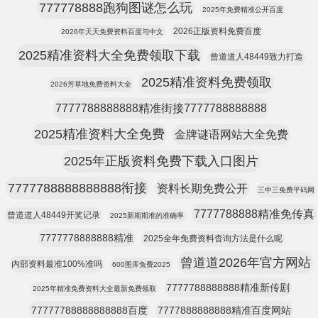
777778888跑狗图谜怎么玩
2025年免费精准公开百度
2026正版资料免费百度
2026年天天免费资料百度与中文
2025精准资料大全免费领取下载
曾道道人48449致力打造
2025精准资料免费领取
2026芳草地免费资料大全
7777788888888精准街接7777788888888
2025精准资料大全免费
金牌谜语网站大全免费
2025年正版资料免费下载入口图片
7777788888888888衔接
资料长期免费公开
三中三免费平码网
7777788888精准免传真
曾道道人48449开奖记录
2025新期期准的准确率
7777778888888精准
2025全年免费资料杳询方法是什么呢
曾道道2026年官方网站
内部资料最准100%准吗
600图库兔费2025
7777788888888精准新传剧
2025年精准免费资料大全最新免费领取
77777788888888888百度
7777888888888精准百度网站