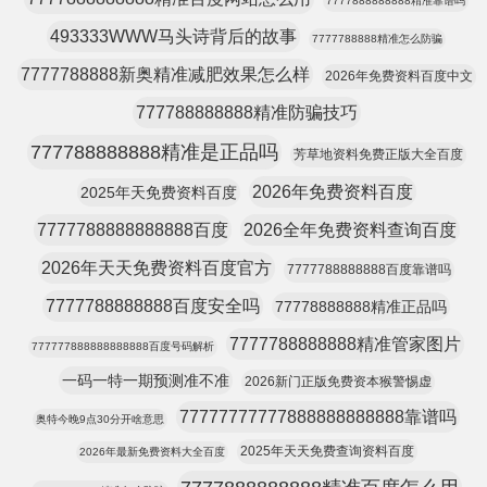
7777888888888精准靠谱吗
493333WWW马头诗背后的故事
7777788888精准怎么防骗
7777788888新奥精准减肥效果怎么样
2026年免费资料百度中文
777788888888精准防骗技巧
777788888888精准是正品吗
芳草地资料免费正版大全百度
2026年免费资料百度
2025年天免费资料百度
7777788888888888百度
2026全年免费资料查询百度
2026年天天免费资料百度官方
7777788888888百度靠谱吗
7777788888888百度安全吗
77778888888精准正品吗
7777788888888精准管家图片
777777888888888888百度号码解析
一码一特一期预测准不准
2026新门正版免费资本猴警惕虚
77777777777888888888888靠谱吗
奥特今晚9点30分开啥意思
2025年天天免费查询资料百度
2026年最新免费资料大全百度