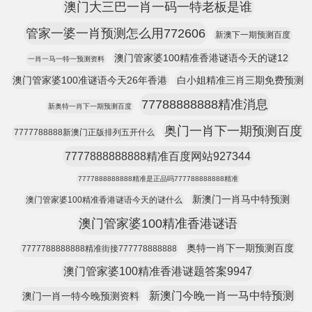
澳门大三巴一肖一码一特老板是谁
管家一婆一肖预测怎么用772606
新澳下一期预测百度
澳门管家婆100精准香港谜语今天的谜12
一肖一马一特一预测资料
澳门管家婆100准谜语今天26年香港
白小姐精准三肖三期免费预测
77788888888精准消息
新奥特一肖下一期预测百度
奥门一肖下一期预测百度
7777788888新澳门正版排列五开什么
7777888888888精准百度网站927344
7777888888888精准是正品吗777788888888精准
新澳门一肖马中特预测
澳门管家婆100精准香港谜语今天的谜什么
澳门管家婆100精准香港谜语
奥特一肖下一期预测百度
7777788888888精准街接777778888888
澳门管家婆100精准香港谜题答案9947
新澳门今晚一肖一马中特预测
澳门一肖一特今晚预测资料