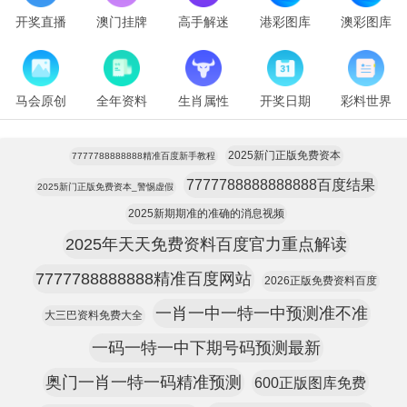
开奖直播
澳门挂牌
高手解迷
港彩图库
澳彩图库
马会原创
全年资料
生肖属性
开奖日期
彩料世界
2025新门正版免费资本
7777788888888精准百度新手教程
7777788888888888百度结果
2025新门正版免费资本_警惕虚假
2025新期期准的准确的消息视频
2025年天天免费资料百度官力重点解读
7777788888888精准百度网站
2026正版免费资料百度
一肖一中一特一中预测准不准
大三巴资料免费大全
一码一特一中下期号码预测最新
奥门一肖一特一码精准预测
600正版图库免费