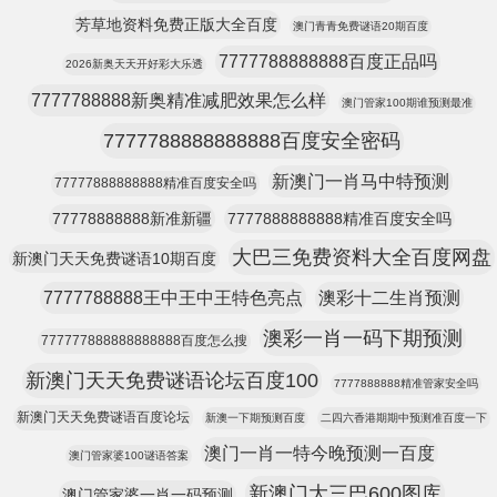
芳草地资料免费正版大全百度
澳门青青免费谜语20期百度
7777788888888百度正品吗
2026新奥天天开好彩大乐透
7777788888新奥精准减肥效果怎么样
澳门管家100期谁预测最准
7777788888888888百度安全密码
新澳门一肖马中特预测
77777888888888精准百度安全吗
77778888888新准新疆
7777888888888精准百度安全吗
大巴三免费资料大全百度网盘
新澳门天天免费谜语10期百度
7777788888王中王中王特色亮点
澳彩十二生肖预测
澳彩一肖一码下期预测
777777888888888888百度怎么搜
新澳门天天免费谜语论坛百度100
7777888888精准管家安全吗
新澳门天天免费谜语百度论坛
新澳一下期预测百度
二四六香港期期中预测准百度一下
澳门一肖一特今晚预测一百度
澳门管家婆100谜语答案
新澳门大三巴600图库
澳门管家婆一肖一码预测