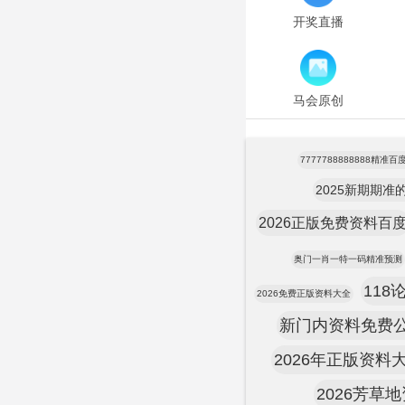
开奖直播
马会原创
7777788888888精准
2025新期期
2026正版免费资料百
奥门一肖一特一码精准预测
118
2026免费正版资料大全
新门内资料免费
2026年正版资料
2026芳草