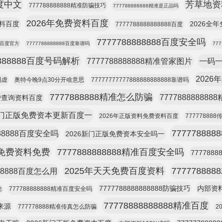
度中文
芳草地资
777788888888精准防骗技巧
777788888888精准是正品吗
2026年免费资料百度
资料百度
2026全
7777788888888888百度
7777788888888百度安全吗
料百度官方
7777788888888百度靠谱吗
77
88888888百度号码解析
7777788888888精准管家图片
一码
202
惕虚
奥特今晚9点30分开啥意思
77777777777888888888888靠谱吗
7777888888精准怎么防骗
77778888888
费查询资料百度
新门正版免费资本更新百度一
2026年正版资料免费资料百度
77777888
77777888
8888888百度安全吗
2026新门正版免费资本安全吗一
版免费资料免费
7777888888888精准百度安全吗
777788
2025年天天免费百度资料
77777888
8888888百度怎么用
7777788888888888防骗技巧
内部资料
777788888888精准百度安全吗
思
77778888888888精准百度
的来源
777778888精准传真怎么防骗
2