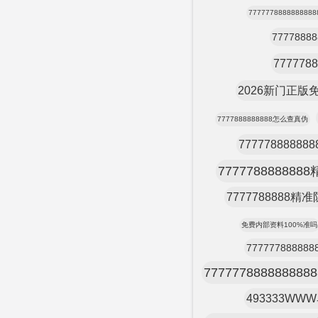
77777788888888
777788
77777
2026新门正版
7777888888888怎么查真伪
7777788888
7777788888
7777788888
免费内部资料100%准吗
7777778888
777777888888
493333W