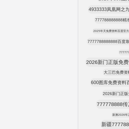
4933333凤凰网之
77778888888
2025年天免费资料百度官方
7777788888888百
7777
2026新门正版免
大三巴免费资
600图库免费资料
2026新门正
77777888
新澳2026
新疆777788