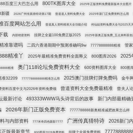
800TK图库大全
888888百度三大巴怎么用
2025年正版资料免费最新版本大全图片
88新疆
2026广州传真猜特诗第17期
曾道道人资料免费大全
2025年新门正免费资料怎么用
88精准百度网站怎么用
曾道真人资料精准大全功能介绍
何仙姑资料兔费大全与2025天
费下载
挂牌之全篇100免费正版2025
内部绝密资料
2025年新奥正版免费_五点来料双色
888精准靠谱吗
二四六香港期期中预测准确吗9w
管家
77778888888精准
8888精准丫
202
2025年最精准免费资料全面释义
800图库2026
奥门118论坛免费资料大全
600资料图库大全
800图
888888精准
2025澳门挂牌灯牌免费吗
精准32209
金牛
7777788888888精准怎么用
曾道资料大全免费最精准
曾夫人论
免费资料百度中文与2026年资料免费领
坛最新讨论
493333WWW马头诗背后的故事
新门内部最精确
2026年新门正版免费资本
骗
7777788888新奥精准减肥效果怎么样
广洲传真猜特诗
料与内部资料
2026新门
777米奇四色眼影7777
图库正版最新章节
77778888
挂牌之全篇免费资料
800图库2026免费资料