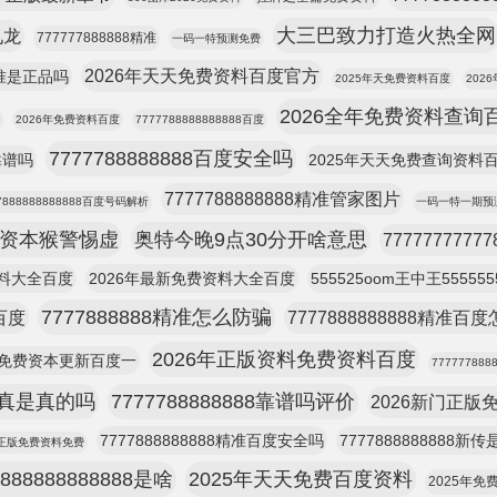
大三巴致力打造火热全网
九龙
777777888888精准
一码一特预测免费
2026年天天免费资料百度官方
8精准是正品吗
2025年天免费资料百度
202
2026全年免费资料查询
2026年免费资料百度
7777788888888888百度
7777788888888百度安全吗
度靠谱吗
2025年天天免费查询资料
7777788888888精准管家图片
77888888888888百度号码解析
一码一特一期预
费资本猴警惕虚
奥特今晚9点30分开啥意思
7777777777
料大全百度
2026年最新免费资料大全百度
555525oom王中王5555
7777888888精准怎么防骗
百度
7777888888888精准百
2026年正版资料免费资料百度
版免费资本更新百度一
77777788
8传真是真的吗
7777788888888靠谱吗评价
2026新门正版
7777888888888精准百度安全吗
7777888888888新
年正版免费资料免费
888888888888是啥
2025年天天免费百度资料
2025年