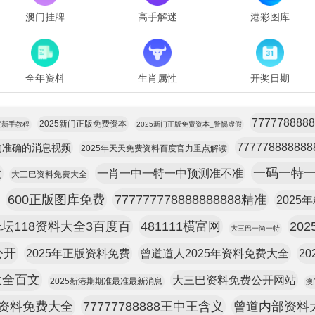
澳门挂牌
高手解迷
港彩图库
全年资料
生肖属性
开奖日期
77777888
2025新门正版免费资本
百度新手教程
2025新门正版免费资本_警惕虚假
777778888
准的准确的消息视频
2025年天天免费资料百度官力重点解读
一码一特
度
一肖一中一特一中预测准不准
大三巴资料免费大全
600正版图库免费
777777778888888888精准
202
论坛118资料大全3百度百
481111横富网
20
大三巴一尚一特
公开
2025年正版资料免费
曾道道人2025年资料免费大全
2
大全百文
大三巴资料免费公开网站
2025新港期期准最准最新消息
澳
地资料免费大全
77777788888王中王含义
曾道内部资料