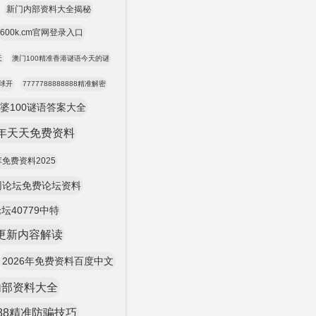
新门内部资料大全揭秘
600k.cm官网登录入口
天
澳门100精准香港谜语今天的谜
球开
7777788888888精准解密
婆100谜语答案大全
5年天天免费资料
库免费资料2025
网论坛免费论坛资料
坛40779中特
更新内容解读
2026年免费资料百度中文
内部资料大全
8888精准防骗技巧