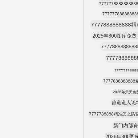
777777888888
7777778888888
77778888888
2025年800图库免
7777888888
777788888
77777777888
7777888888888
2026年天天
曾道道人论
7777788888精准怎么防
新门内部资
2026年800