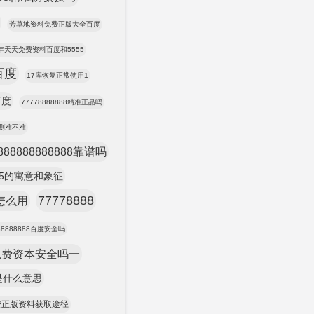
芳草地资料免费正版大全百度
6年天天免费资料百度和5555
百度
17库恢复正常使用1
百度
77778888888精准正品吗
测准不准
7888888888888靠谱吗
555的寓意和象征
77778888
度怎么用
888888888百度安全吗
免费资本安全吗一
传是什么意思
免费正版资料获取途径