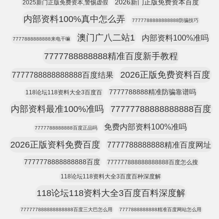
2026新门正版免费资本百度
2025新门正版免费资本,警惕虚假
内部资料100%真中怎么弄
7777788888888888防骗技巧
澳门广八二站1
内部资料100%准吗
7777888888888来电干嘛
7777788888888精准百度新手教程
2026正版免费资料百度
7777788888888888百度结果
7777788888精准防骗靠谱吗
118论坛118资料大全3百度百
内部资料最准100%准吗
77777788888888888百度
免费内部资料100%准吗
7777788888888百度正品吗
2026正版资料免费百度
7777788888888精准百度网址
7777778888888888百度
777777888888888888百度怎么搜
118论坛118资料大全3百度百种深度解
118论坛118资料大全3百度百料深度解
777777888888888888百度三大巴怎么用
7777888888888精准百度网站怎么用