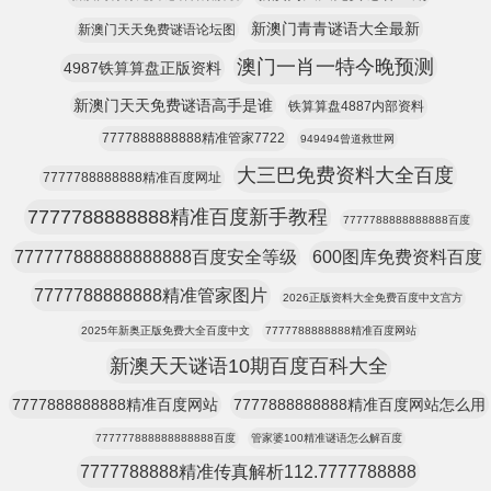
新澳门青青谜语大全最新
新澳门天天免费谜语论坛图
澳门一肖一特今晚预测
4987铁算算盘正版资料
新澳门天天免费谜语高手是谁
铁算算盘4887内部资料
7777888888888精准管家7722
949494曾道救世网
大三巴免费资料大全百度
7777788888888精准百度网址
7777788888888精准百度新手教程
7777788888888888百度
777777888888888888百度安全等级
600图库免费资料百度
7777788888888精准管家图片
2026正版资料大全免费百度中文宫方
2025年新奥正版免费大全百度中文
7777788888888精准百度网站
新澳天天谜语10期百度百科大全
7777888888888精准百度网站
7777888888888精准百度网站怎么用
777777888888888888百度
管家婆100精准谜语怎么解百度
7777788888精准传真解析112.7777788888