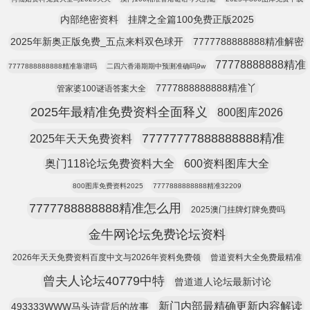
内部绝密资料
挂牌之全篇100免费正版2025
2025年新奥正版免费_五点来料双色球开
7777788888888精准解密
77778888888精准
7777888888888精准靠谱吗
二四六香港期期中预测准确吗9w
7777888888888精准丫
管家婆100谜语答案大全
2025年最精准免费资料全面释义
800图库2026
77777777888888888精准
2025年天天免费资料
奥门118论坛免费资料大全
600资料图库大全
800图库免费资料2025
7777888888888精准32209
7777788888888精准怎么用
2025澳门挂牌灯牌免费吗
金牛网论坛免费论坛资料
2026年天天免费资料百度中文与2026年资料免费领
曾道资料大全免费最精准
曾夫人论坛40779中特
曾道道人论坛最新讨论
新门内部最精确更新内容解读
493333WWW马头诗背后的故事