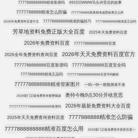
7777888888888精准靠谱吗
493333WWW马头诗背后的故事
7777788888精准怎么防骗
7777788888新奥精准减肥效果怎么样
777788888888精准防骗技巧
2026年免费资料百度中文
777788888888精准是正品吗
芳草地资料免费正版大全百度
2025年天免费资料百度
2026年免费资料百度
7777788888888888百度
2026年天天免费资料百度官方
2026全年免费资料查询百度
7777788888888百度靠谱吗
7777788888888百度安全吗
77778888888精准正品吗
777777888888888888百度号码解析
7777788888888精准管家图片
一码一特一期预测准不准
奥特今晚9点30分开啥意思
2026新门正版免费资本猴警惕虚
2026年最新免费资料大全百度
77777777777888888888888靠谱吗
7777888888精准怎么防骗
2025年天天免费查询资料百度
7777888888888精准百度怎么用
2026新门正版免费资本更新百度一