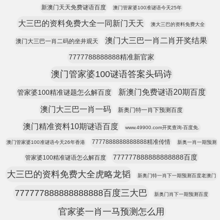
新澳门天天免费谜语百度
澳门管家婆100准谜语今天25年
大三巴的资料免费大全一同新门天天
澳大三巴的资料免费大全
澳门大三巴一肖二肖开奖结果
澳门大三巴一肖二码的坐井观天
7777788888888精准新官家
澳门管家婆100谜语答案头码诗
新澳门免费谜语20期百度
管家婆100精准谜题怎么解百度
澳门大三巴一肖一码
新奥门特一肖下预测百度
澳门精准资料10期谜语百度
www.49900.com开奖查询-百度免.
7777888888888888精准传情
澳门管家婆100准谜语今天26年香港
新奥一肖一期预测
777777888888888888百度
管家婆100精准谜语怎么解百度
大三巴的资料免费大全虎略龙韬
新奥门特一肖下一期预测百度老澳门
777777888888888888百度三大巴
新奥门肖下一期预测百度
官家婆一肖一马预测怎么用