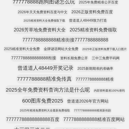
777778888跑狗图谜怎么玩
2025年免费精准公开百度
2026正版资料免费百度
2026年天天免费资料百度与中文
曾道道人48449致力打造
2025精准资料大全免费领取下载
2026芳草地免费资料大全
2025精准资料免费领取
7777788888888精准街接7777788888888
2025精准资料大全免费
金牌谜语网站大全免费
2025年正版资料免费下载入口图片
7777788888888888衔接
资料长期免费公开
三中三免费平码网
曾道道人48449开奖记录
2025新期期准的准确率
7777788888精准免传真
7777778888888精准
2025全年免费资料杳询方法是什么呢
内部资料最准100%准吗
600图库兔费2025
曾道道2026年官方网站
2025年精准免费资料大全最新免费领取
7777788888888精准新传剧
77777788888888888百度
7777888888888精准百度网站