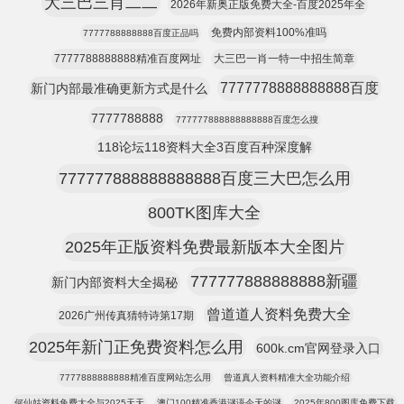
大三巴三肖二二
2026年新奥正版免费大全-百度2025年全
免费内部资料100%准吗
7777788888888百度正品吗
7777788888888精准百度网址
大三巴一肖一特一中招生简章
7777778888888888百度
新门内部最准确更新方式是什么
7777788888
777777888888888888百度怎么搜
118论坛118资料大全3百度百种深度解
777777888888888888百度三大巴怎么用
800TK图库大全
2025年正版资料免费最新版本大全图片
777777888888888新疆
新门内部资料大全揭秘
曾道道人资料免费大全
2026广州传真猜特诗第17期
2025年新门正免费资料怎么用
600k.cm官网登录入口
7777888888888精准百度网站怎么用
曾道真人资料精准大全功能介绍
何仙姑资料兔费大全与2025天天
澳门100精准香港谜语今天的谜
2025年800图库免费下载