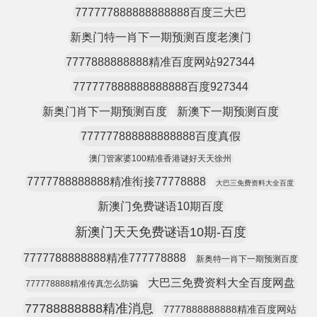
777777888888888888百度三大巴
新奥门特一肖下一期预测百度老澳门
7777888888888精准百度网站927344
777777888888888888百度927344
新奥门肖下一期预测百度
新澳下一期预测百度
777777888888888888百度真假
澳门管家婆100精准香港谜好天天徐州
7777788888888精准衔接77778888
大巴三免费资料大全百度
新澳门免费谜语10期百度
新澳门天天免费谜语10期-百度
7777788888888精准777778888
新奥特一肖下一期预测百度
大巴三免费资料大全百度网盘
777778888精准传真怎么防骗
77788888888精准消息
7777888888888精准百度网站