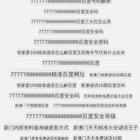
777777888888888888百度号码解析
7777788888888百度安全吗
777777888888888888百度三大巴怎么用
77777788888888888百度安全吗
7777788888888888百度安全密码
管家婆100精准谜语怎么解百度五四青年节代表什么生肖
77777788888888888百度
7777788888888精准百度网址
新澳门免费谜语30期百度
管家婆100精准谜语怎么解百度
新澳谜语10期百度百科
7777788888888888百度安全吗
芳草地资料免费正版大全百度
新澳一下期预测百度
7777888888888精准湖南同普信息科技有限
777777888888888888百度安全等级
新门内部资料最准确更新方式
新澳门天天精准大全谜语王子
新澳门天天免费谜语10期
新澳门青青免费谜语答案解析