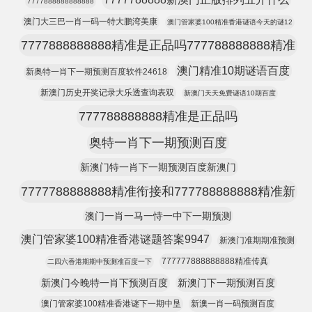
7777888888888888
澳门大三巴一肖一码一特大鹏湾美康
澳门管家婆100精准香港谜语今天的谜12
7777888888888精准是正品吗777788888888精准
澳门精准10期谜语百度
新奥特一肖下一期预测百度软件24618
新澳门历史开奖记录大乐透查询表双
新澳门天天免费谜语10期百度
777788888888精准是正品吗
奥特一肖下一期预测百度
新澳门特一肖下一期预测百度新澳门
7777788888888精准衔接和777788888888精准新
澳门一肖一马一恃一中下一期预测
澳门管家婆100精准香港谜题答案9947
新澳门准期期准预测
777777888888888精准传真
二四六香港期期中预测准百度一下
新澳门今晚特一肖下预测百度
新澳门下一期预测百度
澳门管家婆100精准香港谜下一期中垦
新澳一肖一码预测百度