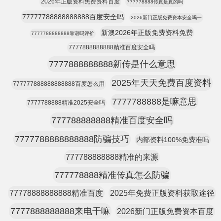
2026年正版资料免费资料百度
777778888传真是真的吗
77777788888888888百度安全吗
2026新门正版免费资本安全吗一
新澳2026年正版免费资料免费
7777788888888靠谱吗评价
7777888888888精准百度安全吗
7777888888888新传是什么意思
2025年天天免费百度资料
777777888888888888百度怎么用
7777788888是嘛意思
7777788888精准2025安全吗
777788888888精准百度安全吗
7777788888888888防骗技巧
内部资料100%免费准吗
777788888888精准的来源
777778888精准传真怎么防骗
77778888888888精准百度
2025年免费正版资料获取途径
7777888888888来电干嘛
2026新门正版免费资本百度