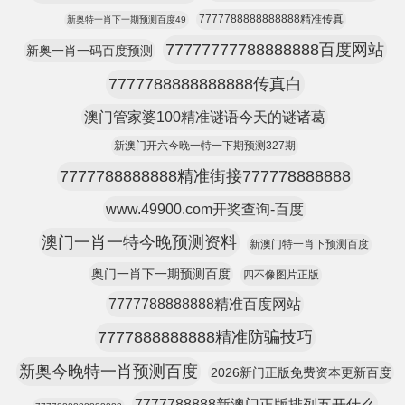
7777788888888888精准传真
新奥特一肖下一期预测百度49
77777777788888888百度网站
新奥一肖一码百度预测
7777788888888888传真白
澳门管家婆100精准谜语今天的谜诸葛
新澳门开六今晚一特一下期预测327期
7777788888888精准街接777778888888
www.49900.com开奖查询-百度
澳门一肖一特今晚预测资料
新澳门特一肖下预测百度
奥门一肖下一期预测百度
四不像图片正版
7777788888888精准百度网站
7777888888888精准防骗技巧
新奥今晚特一肖预测百度
2026新门正版免费资本更新百度
7777788888新澳门正版排列五开什么