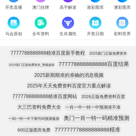
开奖直播
澳门挂牌
高手解迷
港彩图库
澳彩图库
马会原创
全年资料
生肖属性
开奖日期
彩料世界
7777788888888精准百度新手教程
2025新门正版免费资本
7777788888888888百度结果
2025新门正版免费资本_警惕虚假
2025新期期准的准确的消息视频
2025年天天免费资料百度官力重点解读
7777788888888精准百度网站
2026正版免费资料百度
大三巴资料免费大全
一肖一中一特一中预测准不准
奥门一肖一特一码精准预测
一码一特一中下期号码预测最新
777777778888888888精准
600正版图库免费