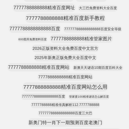
7777788888888精准百度网址
大三巴免费资料大全百度
7777788888888精准百度新手教程
7777788888888888百度
777777888888888888百度安全等级
7777788888888精准管家图片
600图库免费资料百度
2026正版资料大全免费百度中文宫方
2025年新奥正版免费大全百度中文
7777788888888精准百度网站
新澳天天谜语10期百度百科大全
7777888888888精准百度网站
7777888888888精准百度网站怎么用
777777888888888888百度
管家婆100精准谜语怎么解百度
7777788888精准传真解析112.7777788888
777777888888888888百度三大巴
新奥门特一肖下一期预测百度老澳门