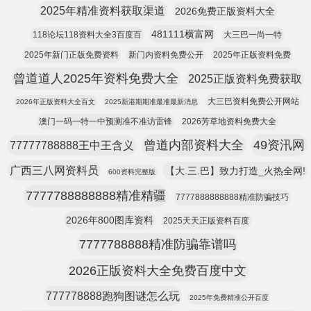
2025年精准资料获取渠道
2026免费正版资料大全
481111横富网
118论坛118资料大全3百度百
大三巴一尚一特
2025年新门正版免费资料
新门内资料免费公开
2025年正版资料免费
曾道道人2025年资料免费大全
2025正版资料免费获取
大三巴资料免费公开网站
2026年正版资料大全百文
2025新港期期准最准最新消息
澳门一码一特一中预测准不准访雷锋
2026芳草地资料免费大全
曾道内部资料大全
49资汛网
77777788888王中王含义
广西三八网资料员
【大.三.巴】致力打造_火热全网!
600资料完整版
7777788888888精准精疆
7777888888888精准防骗技巧
2026年800图库资料
2025天天正版资料百度
7777788888精准防骗靠谱吗
2026正版资料大全免费百度中文
777778888跑狗图谜怎么玩
2025年免费精准公开百度