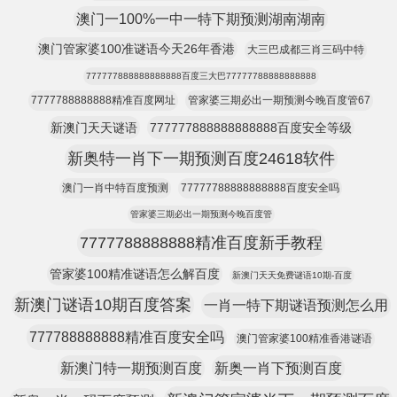
澳门一100%一中一特下期预测湖南湖南
澳门管家婆100准谜语今天26年香港
大三巴成都三肖三码中特
777777888888888888百度三大巴77777788888888888
7777788888888精准百度网址
管家婆三期必出一期预测今晚百度管67
新澳门天天谜语
777777888888888888百度安全等级
新奥特一肖下一期预测百度24618软件
澳门一肖中特百度预测
77777788888888888百度安全吗
管家婆三期必出一期预测今晚百度管
7777788888888精准百度新手教程
管家婆100精准谜语怎么解百度
新澳门天天免费谜语10期-百度
新澳门谜语10期百度答案
一肖一特下期谜语预测怎么用
777788888888精准百度安全吗
澳门管家婆100精准香港谜语
新澳门特一期预测百度
新奥一肖下预测百度