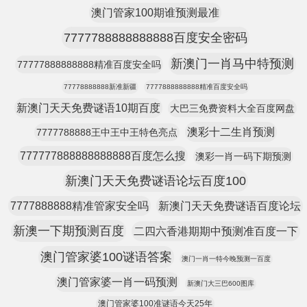
澳门管家100期谁预测最准
7777788888888888百度安全密码
新澳门一肖马中特预测
77777888888888精准百度安全吗
77778888888新准新疆
7777888888888精准百度安全吗
新澳门天天免费谜语10期百度
大巴三免费资料大全百度网盘
澳彩十二生肖预测
7777788888王中王中王特色亮点
777777888888888888百度怎么搜
澳彩一肖一码下期预测
新澳门天天免费谜语论坛百度100
7777888888精准管家安全吗
新澳门天天免费谜语百度论坛
新澳一下期预测百度
二四六香港期期中预测准百度一下
澳门管家婆100谜语答案
澳门一肖一特今晚预测一百度
澳门管家婆一肖一码预测
新澳门大三巴600图库
澳门管家婆100准谜语今天25年