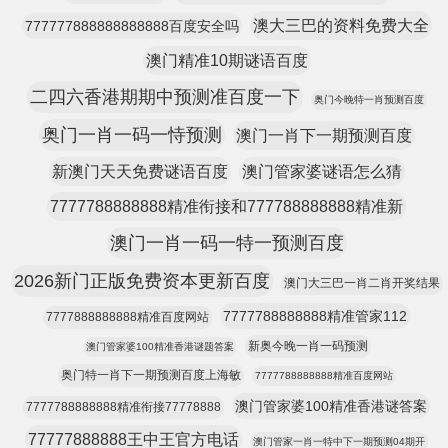
澳大三巴的资料免费大全
777777888888888888百度安全吗
澳门精准10期谜语百度
二四六香港期期中预测准百度一下
奥门今晚特一肖预测百度
奥门一肖一码一恃预测
澳门一肖下一期预测百度
新澳门天天免费谜语百度
澳门管家婆谜语怎么猜
7777788888888精准衔接和777788888888精准新
澳门一肖一码一特一预测百度
2026新门正版免费资本更新百度
澳门大三巴一肖二肖开奖结果
7777788888888精准管家112
7777888888888精准百度网站
新奥今晚一肖一码预测
澳门管家婆100精准香港谜题答案
奥门特一肖下一期预测百度上海敏
7777788888888精准百度网站
澳门管家婆100精准香港谜答案
7777788888888精准衔接77778888
77777888888王中王官方电话
澳门管家一肖一特中下一期预测04期开