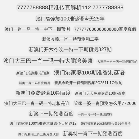
7777788888精准传真解析112.7777788888
澳门管家婆100准谜语今天25年
澳门一肖一马一恃一中下一期预测
777777888888888888百度真假
新澳今晚一肖一特预测和二字
新澳门开六今晚一特一下期预测327期
澳门大三巴一肖一码一特大鹏湾美康
大三巴一肖一码一特是谁写的
澳门港家婆100期准香港谜语
新澳门准期期准预测
新奥今晚开一肖预测视频2O2511,1O号九
新奥一肖一码百度预测
新澳门免费谜语10期百度
新澳门天天免费谜语10期-百度
澳门大三巴一肖一码一特老板是谁
管家一婆一肖预测怎么用772606
新澳下一期预测百度
一肖一马一特一预测资料
澳门管家婆100精准香港谜语今天的谜12
澳门管家婆100准谜语今天26年香港
新奥特一肖下一期预测百度
白小姐精准三肖三期免费预测